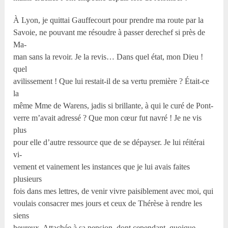
À Lyon, je quittai Gauffecourt pour prendre ma route par la
Savoie, ne pouvant me résoudre à passer derechef si près de
Ma-
man sans la revoir. Je la revis… Dans quel état, mon Dieu !
quel
avilissement ! Que lui restait-il de sa vertu première ? Était-ce
la
même Mme de Warens, jadis si brillante, à qui le curé de Pont-
verre m’avait adressé ? Que mon cœur fut navré ! Je ne vis
plus
pour elle d’autre ressource que de se dépayser. Je lui réitérai
vi-
vement et vainement les instances que je lui avais faites
plusieurs
fois dans mes lettres, de venir vivre paisiblement avec moi, qui
voulais consacrer mes jours et ceux de Thérèse à rendre les
siens
heureux. Attachée à sa pension, dont cependant, quoique