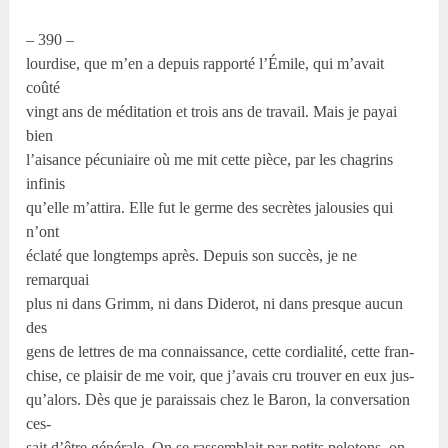
– 390 –
lourdise, que m’en a depuis rapporté l’Émile, qui m’avait
coûté
vingt ans de méditation et trois ans de travail. Mais je payai
bien
l’aisance pécuniaire où me mit cette pièce, par les chagrins
infinis
qu’elle m’attira. Elle fut le germe des secrètes jalousies qui
n’ont
éclaté que longtemps après. Depuis son succès, je ne
remarquai
plus ni dans Grimm, ni dans Diderot, ni dans presque aucun
des
gens de lettres de ma connaissance, cette cordialité, cette fran-
chise, ce plaisir de me voir, que j’avais cru trouver en eux jus-
qu’alors. Dès que je paraissais chez le Baron, la conversation
ces-
sait d’être générale. On se rassemblait par petits pelotons, on