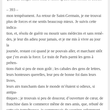
– 393 –
mon tempérament. Au retour de Saint-Germain, je me trouvai
plus de forces et me sentis beaucoup mieux. Je suivis cette
indica-
tion, et, résolu de guérir ou mourir sans médecins et sans remè-
des, je leur dis adieu pour jamais, et je me mis à vivre au jour
la
journée, restant coi quand je ne pouvais aller, et marchant sitôt
que j’en avais la force. Le train de Paris parmi les gens à
préten-
tions était si peu de mon goût ; les cabales des gens de lettres,
leurs honteuses querelles, leur peu de bonne foi dans leurs
livres,
leurs airs tranchants dans le monde m’étaient si odieux, si
antipa-
thiques ; je trouvais si peu de douceur, d’ouverture de cœur, de
franchise dans le commerce même de mes amis, que, rebuté de
cette vie tumultueuse, je commençais de soupirer ardemment