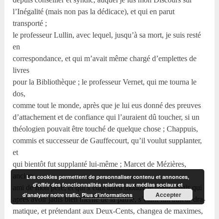
l’Inégalité (mais non pas la dédicace), et qui en parut
transporté ;
le professeur Lullin, avec lequel, jusqu’à sa mort, je suis resté
en
correspondance, et qui m’avait même chargé d’emplettes de
livres
pour la Bibliothèque ; le professeur Vernet, qui me tourna le
dos,
comme tout le monde, après que je lui eus donné des preuves
d’attachement et de confiance qui l’auraient dû toucher, si un
théologien pouvait être touché de quelque chose ; Chappuis,
commis et successeur de Gauffecourt, qu’il voulut supplanter,
et
qui bientôt fut supplanté lui-même ; Marcet de Mézières,
ancien
Les cookies permettent de personnaliser contenu et annonces,
d'offrir des fonctionnalités relatives aux médias sociaux et
ami de mon père, et qui s’était aussi montré le mien ; mais qui
Accepter
d'analyser notre trafic.
Plus d’informations
après avoir jadis bien mérité de la patrie, s’étant fait auteur dra-
matique, et prétendant aux Deux-Cents, changea de maximes,