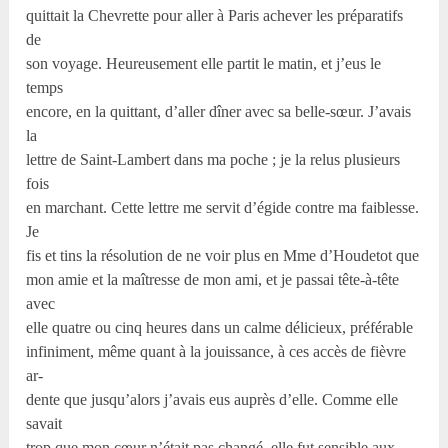
quittait la Chevrette pour aller à Paris achever les préparatifs
de
son voyage. Heureusement elle partit le matin, et j’eus le
temps
encore, en la quittant, d’aller dîner avec sa belle-sœur. J’avais
la
lettre de Saint-Lambert dans ma poche ; je la relus plusieurs
fois
en marchant. Cette lettre me servit d’égide contre ma faiblesse.
Je
fis et tins la résolution de ne voir plus en Mme d’Houdetot que
mon amie et la maîtresse de mon ami, et je passai tête-à-tête
avec
elle quatre ou cinq heures dans un calme délicieux, préférable
infiniment, même quant à la jouissance, à ces accès de fièvre
ar-
dente que jusqu’alors j’avais eus auprès d’elle. Comme elle
savait
trop que mon cœur n’était pas changé, elle fut sensible aux