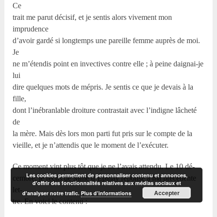
Ce
trait me parut décisif, et je sentis alors vivement mon
imprudence
d’avoir gardé si longtemps une pareille femme auprès de moi.
Je
ne m’étendis point en invectives contre elle ; à peine daignai-je
lui
dire quelques mots de mépris. Je sentis ce que je devais à la
fille,
dont l’inébranlable droiture contrastait avec l’indigne lâcheté
de
la mère. Mais dès lors mon parti fut pris sur le compte de la
vieille, et je n’attendis que le moment de l’exécuter.
Ce moment vint plus tôt que je ne l’avais attendu. Le 10 dé-
Les cookies permettent de personnaliser contenu et annonces,
cembre, je reçus de Mme d’Épinay réponse à ma précédente
d'offrir des fonctionnalités relatives aux médias sociaux et
let-
Accepter
d'analyser notre trafic.
Plus d’informations
tre. En voici le contenu :