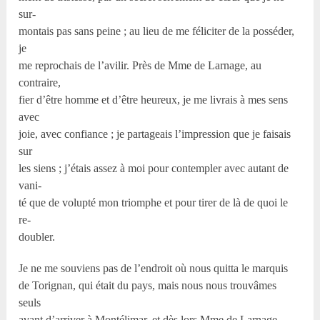
sur-
montais pas sans peine ; au lieu de me féliciter de la posséder,
je
me reprochais de l’avilir. Près de Mme de Larnage, au
contraire,
fier d’être homme et d’être heureux, je me livrais à mes sens
avec
joie, avec confiance ; je partageais l’impression que je faisais
sur
les siens ; j’étais assez à moi pour contempler avec autant de
vani-
té que de volupté mon triomphe et pour tirer de là de quoi le
re-
doubler.
Je ne me souviens pas de l’endroit où nous quitta le marquis
de Torignan, qui était du pays, mais nous nous trouvâmes
seuls
avant d’arriver à Montélimar, et dès lors Mme de Larnage