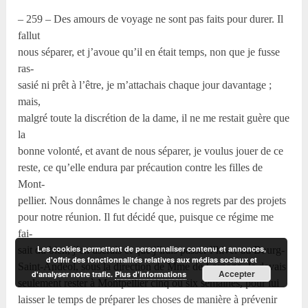
– 259 – Des amours de voyage ne sont pas faits pour durer. Il
fallut
nous séparer, et j’avoue qu’il en était temps, non que je fusse
ras-
sasié ni prêt à l’être, je m’attachais chaque jour davantage ;
mais,
malgré toute la discrétion de la dame, il ne me restait guère que
la
bonne volonté, et avant de nous séparer, je voulus jouer de ce
reste, ce qu’elle endura par précaution contre les filles de
Mont-
pellier. Nous donnâmes le change à nos regrets par des projets
pour notre réunion. Il fut décidé que, puisque ce régime me
fai-
Les cookies permettent de personnaliser contenu et annonces,
sait du bien, j’en userais et que j’irais passer l’hiver au Bourg-
d'offrir des fonctionnalités relatives aux médias sociaux et
Saint-Andéol, sous la direction de Mme de Larnage. Je devais
Accepter
d'analyser notre trafic.
Plus d’informations
seulement rester à Montpellier cinq ou six semaines, pour lui
laisser le temps de préparer les choses de manière à prévenir