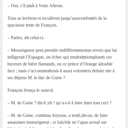
– Oui, s’il plaît à Votre Altesse.
Tous se levèrent et reculèrent jusqu’auxextrémités de la
spacieuse tente de François.
– Parlez, dit celui-ci.
– Monseigneur peut prendre indifféremmentun revers que lui
infligerait l’Espagne, un échec qui rendraittriomphants ces
buveurs de bière flamands, ou ce prince d’Orange àdouble
face ; mais s’accommoderait-il aussi volontiers defaire rire à
ses dépens M. le duc de Guise ?
François fronça le sourcil.
– M. de Guise ? dit-il ;eh ! qu’a-t-il à faire dans tout ceci ?
– M. de Guise, continua Joyeuse, a tenté,dit-on, de faire
assassiner monseigneur ; si Salcède ne l’apas avoué sur