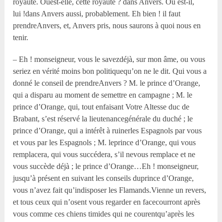
royauté. Oùest-elle, cette royauté ? dans Anvers. Où est-il,
lui !dans Anvers aussi, probablement. Eh bien ! il faut
prendreAnvers, et, Anvers pris, nous saurons à quoi nous en
tenir.
– Eh ! monseigneur, vous le savezdéjà, sur mon âme, ou vous
seriez en vérité moins bon politiquequ’on ne le dit. Qui vous a
donné le conseil de prendreAnvers ? M. le prince d’Orange,
qui a disparu au moment de semettre en campagne ; M. le
prince d’Orange, qui, tout enfaisant Votre Altesse duc de
Brabant, s’est réservé la lieutenancegénérale du duché ; le
prince d’Orange, qui a intérêt à ruinerles Espagnols par vous
et vous par les Espagnols ; M. leprince d’Orange, qui vous
remplacera, qui vous succédera, s’il nevous remplace et ne
vous succède déjà ; le prince d’Orange…Eh ! monseigneur,
jusqu’à présent en suivant les conseils duprince d’Orange,
vous n’avez fait qu’indisposer les Flamands.Vienne un revers,
et tous ceux qui n’osent vous regarder en facecourront après
vous comme ces chiens timides qui ne courentqu’après les