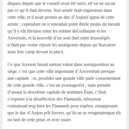
disparu depuis que le conseil avait été suivi, etl’on ne savait
pas ce qu’il était devenu. Son armée était engarnison dans
cette ville, et il avait promis au duc d’Anjoul’appui de cette
armée ; cependant on n’entendait point direle moins du monde
qu’il y eût division entre les soldats deGuillaume et les
Anversois, et la nouvelle d’un seul duel entre lesassiégés
n’était pas venue réjouir les assiégeants depuis qu’ilsavaient
assis leur camp devant la place.
Ce que Joyeuse faisait surtout valoir dans sonopposition au
siège, c’est que cette ville importante d’Anversétait presque
une capitale : or, posséder une grande ville parle consentement
de cette grande ville, c’est un avantageréel ; mais prendre
d’assaut la deuxième capitale de sesfuturs États, c’était
s’exposer à la désaffection des Flamands, etJoyeuse
connaissait trop bien les Flamands pour espérer, ensupposant
que le duc d’Anjou prît Anvers, qu’ils ne se vengeraientpas tôt
ou tard de cette prise, et avec usure.