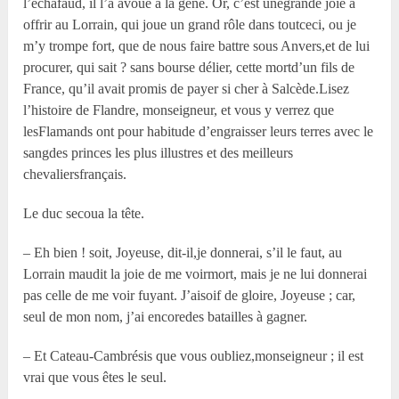
l’échafaud, il l’a avoué à la gêne. Or, c’est unegrande joie à
offrir au Lorrain, qui joue un grand rôle dans toutceci, ou je
m’y trompe fort, que de nous faire battre sous Anvers,et de lui
procurer, qui sait ? sans bourse délier, cette mortd’un fils de
France, qu’il avait promis de payer si cher à Salcède.Lisez
l’histoire de Flandre, monseigneur, et vous y verrez que
lesFlamands ont pour habitude d’engraisser leurs terres avec le
sangdes princes les plus illustres et des meilleurs
chevaliersfrançais.
Le duc secoua la tête.
– Eh bien ! soit, Joyeuse, dit-il,je donnerai, s’il le faut, au
Lorrain maudit la joie de me voirmort, mais je ne lui donnerai
pas celle de me voir fuyant. J’aisoif de gloire, Joyeuse ; car,
seul de mon nom, j’ai encoredes batailles à gagner.
– Et Cateau-Cambrésis que vous oubliez,monseigneur ; il est
vrai que vous êtes le seul.