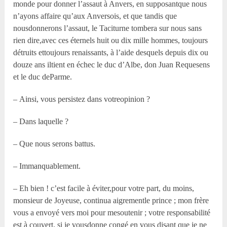
monde pour donner l’assaut à Anvers, en supposantque nous
n’ayons affaire qu’aux Anversois, et que tandis que
nousdonnerons l’assaut, le Taciturne tombera sur nous sans
rien dire,avec ces éternels huit ou dix mille hommes, toujours
détruits ettoujours renaissants, à l’aide desquels depuis dix ou
douze ans iltient en échec le duc d’Albe, don Juan Requesens
et le duc deParme.
– Ainsi, vous persistez dans votreopinion ?
– Dans laquelle ?
– Que nous serons battus.
– Immanquablement.
– Eh bien ! c’est facile à éviter,pour votre part, du moins,
monsieur de Joyeuse, continua aigrementle prince ; mon frère
vous a envoyé vers moi pour mesoutenir ; votre responsabilité
est à couvert, si je vousdonne congé en vous disant que je ne