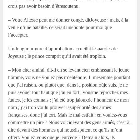
crois pas avoir besoin d’êtresoutenu.
– Votre Altesse peut me donner congé, ditJoyeuse ; mais, à la
veille d’une bataille, ce serait unehonte pour moi que
l’accepter.
Un long murmure d’approbation accueillit lesparoles de
Joyeuse ; le prince comprit qu’il avait été troploin.
– Mon cher amiral, dit-il en se levant eten embrassant le jeune
homme, vous ne voulez pas m’entendre. Il mesemble pourtant
que j’ai raison, ou plutôt que, dans la position oùje suis, je ne
puis avouer tout haut que j’ai eu tort ; vousme reprochez mes
fautes, je les connais : j’ai été trop jalouxde l’honneur de mon
nom ; j’ai trop voulu prouver lasupériorité des armes
françaises, donc j’ai tort. Mais le mal estfait ; en voulez-vous
commettre un pire ? Nous voicidevant des gens armés, c’est-à-
dire devant des hommes qui nousdisputent ce qu’ils m’ont
offert. Voulez-vous que je leurcède ? Demain alors, ils