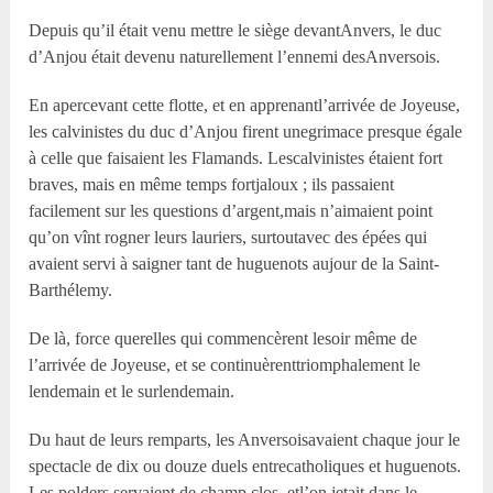
Depuis qu’il était venu mettre le siège devantAnvers, le duc
d’Anjou était devenu naturellement l’ennemi desAnversois.
En apercevant cette flotte, et en apprenantl’arrivée de Joyeuse,
les calvinistes du duc d’Anjou firent unegrimace presque égale
à celle que faisaient les Flamands. Lescalvinistes étaient fort
braves, mais en même temps fortjaloux ; ils passaient
facilement sur les questions d’argent,mais n’aimaient point
qu’on vînt rogner leurs lauriers, surtoutavec des épées qui
avaient servi à saigner tant de huguenots aujour de la Saint-
Barthélemy.
De là, force querelles qui commencèrent lesoir même de
l’arrivée de Joyeuse, et se continuèrenttriomphalement le
lendemain et le surlendemain.
Du haut de leurs remparts, les Anversoisavaient chaque jour le
spectacle de dix ou douze duels entrecatholiques et huguenots.
Les polders servaient de champ clos, etl’on jetait dans le