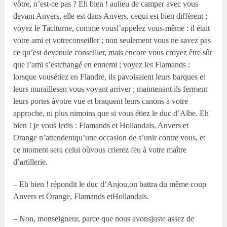
vôtre, n’est-ce pas ? Eh bien ! aulieu de camper avec vous
devant Anvers, elle est dans Anvers, cequi est bien différent ;
voyez le Taciturne, comme vousl’appelez vous-même : il était
votre ami et votreconseiller ; non seulement vous ne savez pas
ce qu’est devenule conseiller, mais encore vous croyez être sûr
que l’ami s’estchangé en ennemi ; voyez les Flamands :
lorsque vousétiez en Flandre, ils pavoisaient leurs barques et
leurs muraillesen vous voyant arriver ; maintenant ils ferment
leurs portes àvotre vue et braquent leurs canons à votre
approche, ni plus nimoins que si vous étiez le duc d’Albe. Eh
bien ! je vous ledis : Flamands et Hollandais, Anvers et
Orange n’attendentqu’une occasion de s’unir contre vous, et
ce moment sera celui oùvous crierez feu à votre maître
d’artillerie.
– Eh bien ! répondit le duc d’Anjou,on battra du même coup
Anvers et Orange, Flamands etHollandais.
– Non, monseigneur, parce que nous avonsjuste assez de