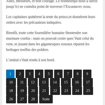
Allez, messieurs, et bon courage. Le bonheurqui nous a suivis
jusqu’ici ne craindra point de traverser l’Escautavec nous.
Les capitaines quittèrent la tente du prince,et donnèrent leurs
ordres avec les précautions indiquées.
Bientôt, toute cette fourmilière humaine fitentendre son
murmure confus : mais on pouvait croire quec’était celui du
vent, se jouant dans les gigantesques roseaux etparmi les
herbages touffus des polders.
L’amiral s’était rendu à son bord.
1
2
3
4
5
6
7
8
9
10
11
12
13
14
15
16
17
18
19
20
21
22
23
24
25
26
27
28
Suite