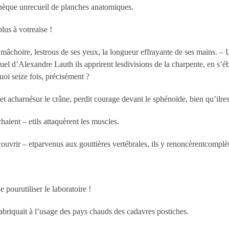
iothèque unrecueil de planches anatomiques.
lus à votreaise !
mâchoire, lestrous de ses yeux, la longueur effrayante de ses mains. – U
l d’Alexandre Lauth ils apprirent lesdivisions de la charpente, en s’ébah
quoi seize fois, précisément ?
 acharnésur le crâne, perdit courage devant le sphénoïde, bien qu’ilre
haient – etils attaquèrent les muscles.
ouvrir – etparvenus aux gouttières vertébrales, ils y renoncèrentcomplè
 pourutiliser le laboratoire !
nfabriquait à l’usage des pays chauds des cadavres postiches.