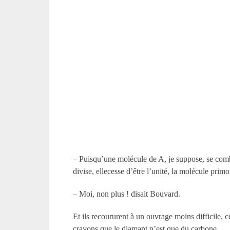
– Puisqu’une molécule de A, je suppose, se combin
divise, ellecesse d’être l’unité, la molécule prim
– Moi, non plus ! disait Bouvard.
Et ils recoururent à un ouvrage moins difficile, c
crayons,que le diamant n’est que du carbone.