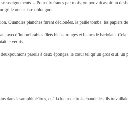
s desrenseignements. – Pour dix francs par mois, on pouvait avoir un 
ur grille une caisse oblongue.
otion. Quandles planches furent déclouées, la paille tomba, les papiers d
peau, avecd’innombrables filets bleus, rouges et blancs le bariolant. Cel
tait le vernis.
 les deuxpoumons pareils à deux éponges, le cœur tel qu’un gros œuf, un p
ins dans lesamphithéâtres, et à la lueur de trois chandelles, ils travail