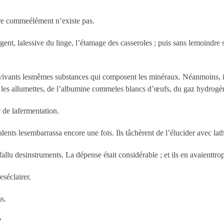
erre commeélément n’existe pas.
rgent, lalessive du linge, l’étamage des casseroles ; puis sans lemoindr
 vivants lesmêmes substances qui composent les minéraux. Néanmoins, il
les allumettes, de l’albumine commeles blancs d’œufs, du gaz hydrogè
r de lafermentation.
valents lesembarrassa encore une fois. Ils tâchèrent de l’élucider avec la
allu desinstruments. La dépense était considérable ; et ils en avaienttrop
eséclairer.
s.
?