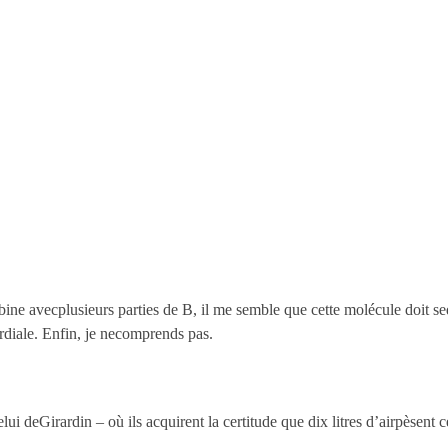
e avecplusieurs parties de B, il me semble que cette molécule doit sediv
ordiale. Enfin, je necomprends pas.
elui deGirardin – où ils acquirent la certitude que dix litres d’airpèsen