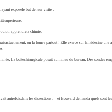
 ayant exposéle but de leur visite :
itésupérieure.
ouloir apprendrela chimie.
aisactuellement, on la fourre partout ! Elle exerce sur lamédecine une ac
es.
minée. La boitechirurgicale posait au milieu du bureau. Des sondes empli
vait autrefoisdans les dissections ; – et Bouvard demanda quels sont lesr