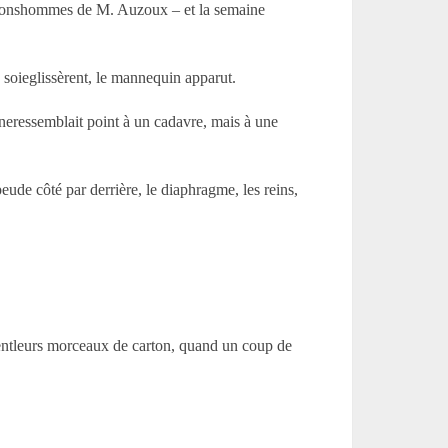
desbonshommes de M. Auzoux – et la semaine
e soieglissèrent, le mannequin apparut.
a neressemblait point à un cadavre, mais à une
eude côté par derrière, le diaphragme, les reins,
laientleurs morceaux de carton, quand un coup de