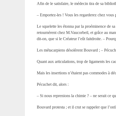
Afin de le satisfaire, le médecin tira de sa bibl
– Emportez-les ! Vous les regarderez chez vous p
Le squelette les étonna par la proéminence de sa 
retournèrent chez M.Vaucorbeil, et grâce au manue
dit-on, que si le Créateur l’eût faitdroite. – Pour
Les métacarpiens désolèrent Bouvard ; – Pécuchet
Quant aux articulations, trop de ligaments les cac
Mais les insertions n’étaient pas commodes à déc
Pécuchet dit, alors :
– Si nous reprenions la chimie ? – ne serait ce que
Bouvard protesta ; et il crut se rappeler que l’o