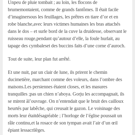
Unpeu de pluie tombait ; au loin, les flocons de
brumemontaient, comme de grands fantômes. Il était facile
d’imaginersous les feuillages, les prêtres en tiare d’or et en
robe blanche,avec leurs victimes humaines les bras attachés
dans le dos – et surle bord de la cuve la druidesse, observant le
ruisseau rouge,pendant qu’autour d’elle, la foule hurlait, au
tapage des cymbaleset des buccins faits d’une corne d’auroch.
Tout de suite, leur plan fut arrêté.
Et une nuit, par un clair de lune, ils prirent le chemin
ducimetière, marchant comme des voleurs, dans l’ombre des
maisons.Les persiennes étaient closes, et les masures
tranquilles ;pas un chien n’aboya. Gorju les accompagnait, ils
se mirent àl’ouvrage. On n’entendait que le bruit des cailloux
heurtés par labêche, qui creusait le gazon. Le voisinage des
morts leur étaitdésagréable ; l’horloge de l’église poussait un
râle continu,et la rosace de son tympan avait l’air d’un œil
épiant lessacrilèges.