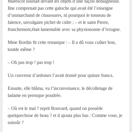
Marescot souriait devant les objets d’une façon dédaigneuse.
Ilne comprenait pas cette galoche qui avait été l’enseigne
d’unmarchand de chaussures, ni pourquoi le tonneau de
faïence, unvulgaire pichet de cidre ; – et le saint Pierre,
franchement,était lamentable avec sa physionomie d’ivrogne.
Mme Bordin fit cette remarque : – Il a dû vous coûter bon,
toutde même ?
– Oh pas trop ! pas trop !
Un couvreur d’ardoises l’avait donné pour quinze francs.
Ensuite, elle blâma, vu l’inconvenance, le décolletage de
ladame en perruque poudrée.
– Où est le mal ? reprit Bouvard, quand on possède
quelquechose de beau ? et il ajouta plus bas : Comme vous, je
suissûr ?