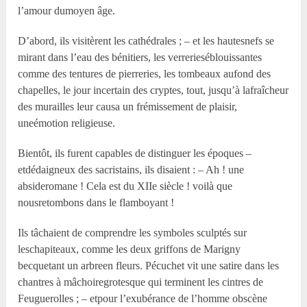
l’amour dumoyen âge.
D’abord, ils visitèrent les cathédrales ; – et les hautesnefs se
mirant dans l’eau des bénitiers, les verrerieséblouissantes
comme des tentures de pierreries, les tombeaux aufond des
chapelles, le jour incertain des cryptes, tout, jusqu’à lafraîcheur
des murailles leur causa un frémissement de plaisir,
uneémotion religieuse.
Bientôt, ils furent capables de distinguer les époques –
etdédaigneux des sacristains, ils disaient : – Ah ! une
absideromane ! Cela est du XIIe siècle ! voilà que
nousretombons dans le flamboyant !
Ils tâchaient de comprendre les symboles sculptés sur
leschapiteaux, comme les deux griffons de Marigny
becquetant un arbreen fleurs. Pécuchet vit une satire dans les
chantres à mâchoiregrotesque qui terminent les cintres de
Feuguerolles ; – etpour l’exubérance de l’homme obscène