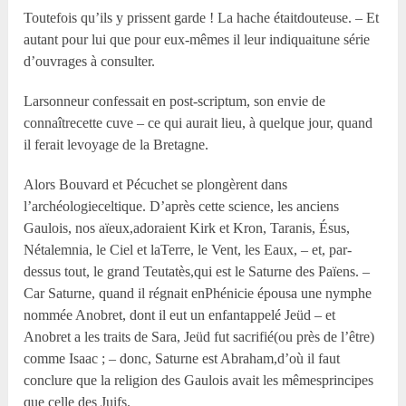
Toutefois qu’ils y prissent garde ! La hache étaitdouteuse. – Et
autant pour lui que pour eux-mêmes il leur indiquaitune série
d’ouvrages à consulter.
Larsonneur confessait en post-scriptum, son envie de
connaîtrecette cuve – ce qui aurait lieu, à quelque jour, quand
il ferait levoyage de la Bretagne.
Alors Bouvard et Pécuchet se plongèrent dans
l’archéologieceltique. D’après cette science, les anciens
Gaulois, nos aïeux,adoraient Kirk et Kron, Taranis, Ésus,
Nétalemnia, le Ciel et laTerre, le Vent, les Eaux, – et, par-
dessus tout, le grand Teutatès,qui est le Saturne des Païens. –
Car Saturne, quand il régnait enPhénicie épousa une nymphe
nommée Anobret, dont il eut un enfantappelé Jeüd – et
Anobret a les traits de Sara, Jeüd fut sacrifié(ou près de l’être)
comme Isaac ; – donc, Saturne est Abraham,d’où il faut
conclure que la religion des Gaulois avait les mêmesprincipes
que celle des Juifs.