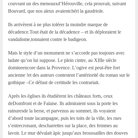
couvrant un des meneauxd’Hérouville, cela prouvait, suivant
Bouvard, que nos aïeux avaientchéri la gaudriole.
Ils arrivèrent à ne plus tolérer la moindre marque de
décadence.Tout était de la décadence – et ils déploraient le
vandalisme,tonnaient contre le badigeon.
Mais le style d’un monument ne s’accorde pas toujours avec
ladate qu’on lui suppose. Le plein cintre, au XIIIe siècle
domineencore dans la Provence. L’ogive est peut-être fort
ancienne !et des auteurs contestent l’antériorité du roman sur le
gothique –Ce défaut de certitude les contrariait.
Après les églises ils étudièrent les châteaux forts, ceux
deDomfront et de Falaise. Ils admiraient sous la porte les
rainuresde la herse, et parvenus au sommet, ils voyaient
d’abord toute lacampagne, puis les toits de la ville, les rues
s’entrecroisant, descharrettes sur la place, des femmes au
lavoir. Le mur dévalait àpic jusqu’aux broussailles des douves