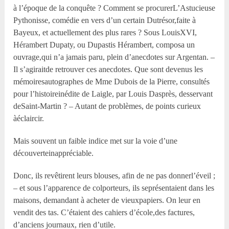
à l’époque de la conquête ? Comment se procurerL’Astucieuse
Pythonisse, comédie en vers d’un certain Dutrésor,faite à
Bayeux, et actuellement des plus rares ? Sous LouisXVI,
Hérambert Dupaty, ou Dupastis Hérambert, composa un
ouvrage,qui n’a jamais paru, plein d’anecdotes sur Argentan. –
Il s’agiraitde retrouver ces anecdotes. Que sont devenus les
mémoiresautographes de Mme Dubois de la Pierre, consultés
pour l’histoireinédite de Laigle, par Louis Dasprès, desservant
deSaint-Martin ? – Autant de problèmes, de points curieux
àéclaircir.
Mais souvent un faible indice met sur la voie d’une
découverteinappréciable.
Donc, ils revêtirent leurs blouses, afin de ne pas donnerl’éveil ;
– et sous l’apparence de colporteurs, ils seprésentaient dans les
maisons, demandant à acheter de vieuxpapiers. On leur en
vendit des tas. C’étaient des cahiers d’école,des factures,
d’anciens journaux, rien d’utile.