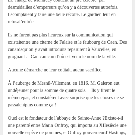
desmédailles d’empereurs qu’on y a découvertes autrefois.
Ilscomptaient y faire une belle récolte. Le gardien leur en
refusal’entrée.
Ils ne furent pas plus heureux sur la communication qui
existaitentre une citerne de Falaise et le faubourg de Caen. Des
canardsqu’on y avait introduits reparurent à Vaucelles, en
grognant : –Can can can d’où est venu le nom de la ville.
Aucune démarche ne leur coûtait, aucun sacrifice.
À l’auberge de Mesnil-Villement, en 1816, M. Galeron eut
undéjeuner pour la somme de quatre sols. – Ils y firent le
mêmerepas, et constatèrent avec surprise que les choses ne se
passaientplus comme ça !
Quel est le fondateur de l’abbaye de Sainte-Anne ?Existe-t-il
une parenté entre Marin-Onfroy, qui importa au XIIesiècle une
nouvelle espèce de pommes, et Onfroy gouverneurd’Hastings,