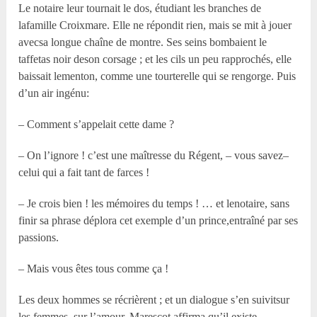
Le notaire leur tournait le dos, étudiant les branches de
lafamille Croixmare. Elle ne répondit rien, mais se mit à jouer
avecsa longue chaîne de montre. Ses seins bombaient le
taffetas noir deson corsage ; et les cils un peu rapprochés, elle
baissait lementon, comme une tourterelle qui se rengorge. Puis
d’un air ingénu:
– Comment s’appelait cette dame ?
– On l’ignore ! c’est une maîtresse du Régent, – vous savez–
celui qui a fait tant de farces !
– Je crois bien ! les mémoires du temps ! … et lenotaire, sans
finir sa phrase déplora cet exemple d’un prince,entraîné par ses
passions.
– Mais vous êtes tous comme ça !
Les deux hommes se récrièrent ; et un dialogue s’en suivitsur
les femmes, sur l’amour. Marescot affirma qu’il existe