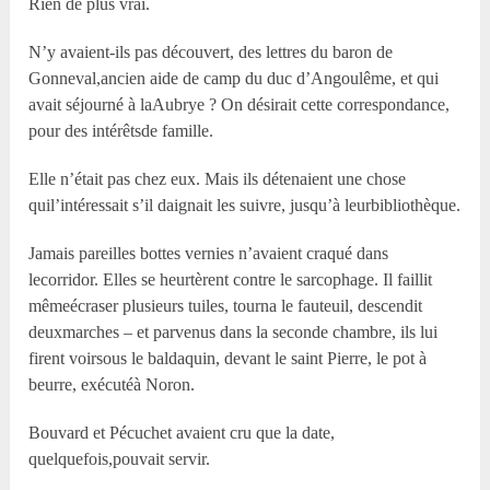
Rien de plus vrai.
N’y avaient-ils pas découvert, des lettres du baron de
Gonneval,ancien aide de camp du duc d’Angoulême, et qui
avait séjourné à laAubrye ? On désirait cette correspondance,
pour des intérêtsde famille.
Elle n’était pas chez eux. Mais ils détenaient une chose
quil’intéressait s’il daignait les suivre, jusqu’à leurbibliothèque.
Jamais pareilles bottes vernies n’avaient craqué dans
lecorridor. Elles se heurtèrent contre le sarcophage. Il faillit
mêmeécraser plusieurs tuiles, tourna le fauteuil, descendit
deuxmarches – et parvenus dans la seconde chambre, ils lui
firent voirsous le baldaquin, devant le saint Pierre, le pot à
beurre, exécutéà Noron.
Bouvard et Pécuchet avaient cru que la date,
quelquefois,pouvait servir.