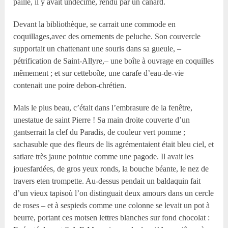
paille, il y avait undécime, rendu par un canard.
Devant la bibliothèque, se carrait une commode en
coquillages,avec des ornements de peluche. Son couvercle
supportait un chattenant une souris dans sa gueule, –
pétrification de Saint-Allyre,– une boîte à ouvrage en coquilles
mêmement ; et sur cetteboîte, une carafe d’eau-de-vie
contenait une poire debon-chrétien.
Mais le plus beau, c’était dans l’embrasure de la fenêtre,
unestatue de saint Pierre ! Sa main droite couverte d’un
gantserrait la clef du Paradis, de couleur vert pomme ;
sachasuble que des fleurs de lis agrémentaient était bleu ciel, et
satiare très jaune pointue comme une pagode. Il avait les
jouesfardées, de gros yeux ronds, la bouche béante, le nez de
travers eten trompette. Au-dessus pendait un baldaquin fait
d’un vieux tapisoù l’on distinguait deux amours dans un cercle
de roses – et à sespieds comme une colonne se levait un pot à
beurre, portant ces motsen lettres blanches sur fond chocolat :