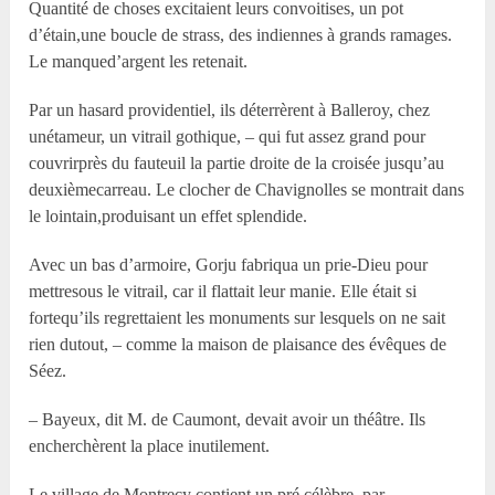
Quantité de choses excitaient leurs convoitises, un pot
d’étain,une boucle de strass, des indiennes à grands ramages.
Le manqued’argent les retenait.
Par un hasard providentiel, ils déterrèrent à Balleroy, chez
unétameur, un vitrail gothique, – qui fut assez grand pour
couvrirprès du fauteuil la partie droite de la croisée jusqu’au
deuxièmecarreau. Le clocher de Chavignolles se montrait dans
le lointain,produisant un effet splendide.
Avec un bas d’armoire, Gorju fabriqua un prie-Dieu pour
mettresous le vitrail, car il flattait leur manie. Elle était si
fortequ’ils regrettaient les monuments sur lesquels on ne sait
rien dutout, – comme la maison de plaisance des évêques de
Séez.
– Bayeux, dit M. de Caumont, devait avoir un théâtre. Ils
encherchèrent la place inutilement.
Le village de Montrecy contient un pré célèbre, par