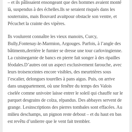
– et ils pâlissaient ensongeant que des hommes avaient monté
là, suspendus à des échelles.Ils se seraient risqués dans les
souterrains, mais Bouvard avaitpour obstacle son ventre, et
Pécuchet la crainte des vipères.
Ils voulurent connaître les vieux manoirs, Curcy,
Bully,Fontenay-le-Marmion, Argouges. Parfois, à l’angle des
bâtiments,derrière le fumier se dresse une tour carlovingienne.
La cuisinegarnie de bancs en pierre fait songer à des ripailles
féodales.D’autres ont un aspect exclusivement farouche, avec
leurs troisenceintes encore visibles, des meurtrières sous
l’escalier, delongues tourelles à pans aigus. Puis, on arrive
dans unappartement, où une fenêtre du temps des Valois
ciselée comme univoire laisse entrer le soleil qui chauffe sur le
parquet desgrains de colza, répandus. Des abbayes servent de
grange. Lesinscriptions des pierres tombales sont effacées. Au
milieu deschamps, un pignon reste debout – et du haut en bas
est revêtu d’unlierre que le vent fait trembler.