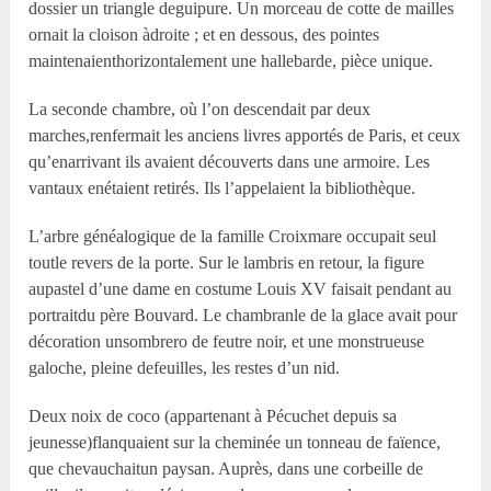
dossier un triangle deguipure. Un morceau de cotte de mailles
ornait la cloison àdroite ; et en dessous, des pointes
maintenaienthorizontalement une hallebarde, pièce unique.
La seconde chambre, où l’on descendait par deux
marches,renfermait les anciens livres apportés de Paris, et ceux
qu’enarrivant ils avaient découverts dans une armoire. Les
vantaux enétaient retirés. Ils l’appelaient la bibliothèque.
L’arbre généalogique de la famille Croixmare occupait seul
toutle revers de la porte. Sur le lambris en retour, la figure
aupastel d’une dame en costume Louis XV faisait pendant au
portraitdu père Bouvard. Le chambranle de la glace avait pour
décoration unsombrero de feutre noir, et une monstrueuse
galoche, pleine defeuilles, les restes d’un nid.
Deux noix de coco (appartenant à Pécuchet depuis sa
jeunesse)flanquaient sur la cheminée un tonneau de faïence,
que chevauchaitun paysan. Auprès, dans une corbeille de