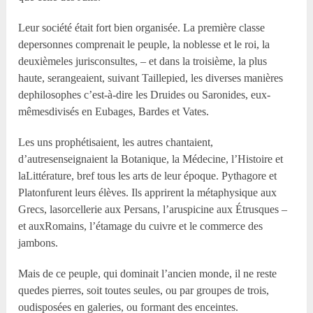
Leur société était fort bien organisée. La première classe
depersonnes comprenait le peuple, la noblesse et le roi, la
deuxièmeles jurisconsultes, – et dans la troisième, la plus
haute, serangeaient, suivant Taillepied, les diverses manières
dephilosophes c’est-à-dire les Druides ou Saronides, eux-
mêmesdivisés en Eubages, Bardes et Vates.
Les uns prophétisaient, les autres chantaient,
d’autresenseignaient la Botanique, la Médecine, l’Histoire et
laLittérature, bref tous les arts de leur époque. Pythagore et
Platonfurent leurs élèves. Ils apprirent la métaphysique aux
Grecs, lasorcellerie aux Persans, l’aruspicine aux Étrusques –
et auxRomains, l’étamage du cuivre et le commerce des
jambons.
Mais de ce peuple, qui dominait l’ancien monde, il ne reste
quedes pierres, soit toutes seules, ou par groupes de trois,
oudisposées en galeries, ou formant des enceintes.