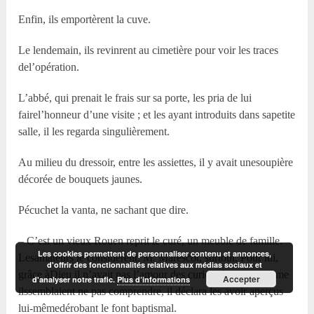
Enfin, ils emportèrent la cuve.
Le lendemain, ils revinrent au cimetière pour voir les traces
del’opération.
L’abbé, qui prenait le frais sur sa porte, les pria de lui
fairel’honneur d’une visite ; et les ayant introduits dans sapetite
salle, il les regarda singulièrement.
Au milieu du dressoir, entre les assiettes, il y avait unesoupière
décorée de bouquets jaunes.
Pécuchet la vanta, ne sachant que dire.
– C’est un vieux Rouen reprit le curé, un meuble de famille.
Les cookies permettent de personnaliser contenu et annonces,
Lesamateurs le considèrent, M. Marescot, surtout. Pour lui,
d'offrir des fonctionnalités relatives aux médias sociaux et
grâce àDieu il n’avait pas l’amour des curiosités ; – et comme
Accepter
d'analyser notre trafic.
Plus d’informations
ilssemblaient ne pas comprendre, il déclara les avoir aperçus
lui-mêmedérobant le font baptismal.