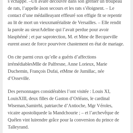
s’échappe. –Un avare découvre dans son grenier un troupeau
de rats, l’appelle àson secours et les rats s’éloignent. – Le
contact d’une médailleayant effleuré son effigie fit se repentir
au lit de mort un vieuxmatérialiste de Versailles. – Elle rendit
la parole au sieurAdeline qui l’avait perdue pour avoir
blasphémé ; et par saprotection, M. et Mme de Becqueville
eurent assez de force pourvivre chastement en état de mariage.
On cite parmi ceux qu’elle a guéris d’affections
irrémédiablesMlle de Palfresne, Anne Lorieux, Marie
Duchemin, François Dufai, etMme de Jumillac, née
d’Osseville.
Des personnages considérables l’ont visitée : Louis XI,
LouisXIII, deux filles de Gaston d’Orléans, le cardinal
Wiseman,Samirrhi, patriarche d’Antioche, Mgr Véroles,
vicaire apostoliquede la Mandchourie ; – et l’archevêque de
Quélen vint luirendre grâce pour la conversion du prince de
Talleyrand.