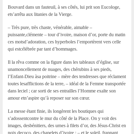
Bouvard dans un fauteuil, à ses côtés, lui prit son Eucologe,
ets’arrêta aux litanies de la Vierge.
– Très pure, très chaste, vénérable, aimable –
puissante,clémente – tour d’ivoire, maison d’or, porte du matin
ces motsd’adoration, ces hyperboles l’emportèrent vers celle
qui estcélébrée par tant d’hommages.
Il la rêva comme on la figure dans les tableaux d’église, sur
unamoncellement de nuages, des chérubins à ses pieds,
l’Enfant-Dieu àsa poitrine – mère des tendresses que réclament
toutes lesafflictions de la terre, – idéal de la Femme transportée
dans leciel ; car sorti de ses entrailles l’Homme exalte son
amour etn’aspire qu’à reposer sur son cœur.
La messe étant finie, ils longèrent les boutiques qui
s’adossentcontre le mur du côté de la Place. On y voit des
images, desbénitiers, des urnes à filets d’or, des Jésus-Christ en
noix decoco, des chapelets d’ivoire ; – et le soleil, frappant