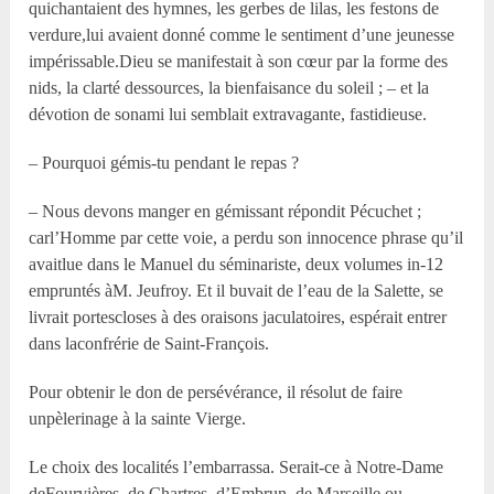
quichantaient des hymnes, les gerbes de lilas, les festons de
verdure,lui avaient donné comme le sentiment d’une jeunesse
impérissable.Dieu se manifestait à son cœur par la forme des
nids, la clarté dessources, la bienfaisance du soleil ; – et la
dévotion de sonami lui semblait extravagante, fastidieuse.
– Pourquoi gémis-tu pendant le repas ?
– Nous devons manger en gémissant répondit Pécuchet ;
carl’Homme par cette voie, a perdu son innocence phrase qu’il
avaitlue dans le Manuel du séminariste, deux volumes in-12
empruntés àM. Jeufroy. Et il buvait de l’eau de la Salette, se
livrait portescloses à des oraisons jaculatoires, espérait entrer
dans laconfrérie de Saint-François.
Pour obtenir le don de persévérance, il résolut de faire
unpèlerinage à la sainte Vierge.
Le choix des localités l’embarrassa. Serait-ce à Notre-Dame
deFourvières, de Chartres, d’Embrun, de Marseille ou