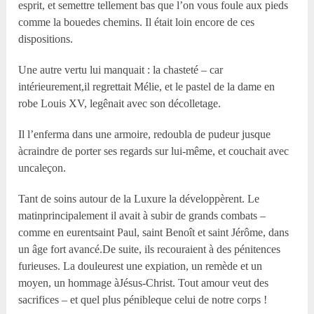
esprit, et semettre tellement bas que l’on vous foule aux pieds
comme la bouedes chemins. Il était loin encore de ces
dispositions.
Une autre vertu lui manquait : la chasteté – car
intérieurement,il regrettait Mélie, et le pastel de la dame en
robe Louis XV, legênait avec son décolletage.
Il l’enferma dans une armoire, redoubla de pudeur jusque
àcraindre de porter ses regards sur lui-même, et couchait avec
uncaleçon.
Tant de soins autour de la Luxure la développèrent. Le
matinprincipalement il avait à subir de grands combats –
comme en eurentsaint Paul, saint Benoît et saint Jérôme, dans
un âge fort avancé.De suite, ils recouraient à des pénitences
furieuses. La douleurest une expiation, un remède et un
moyen, un hommage àJésus-Christ. Tout amour veut des
sacrifices – et quel plus pénibleque celui de notre corps !