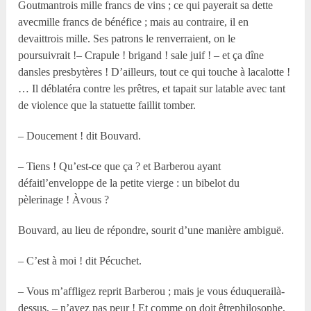
Goutmantrois mille francs de vins ; ce qui payerait sa dette
avecmille francs de bénéfice ; mais au contraire, il en
devaittrois mille. Ses patrons le renverraient, on le
poursuivrait !– Crapule ! brigand ! sale juif ! – et ça dîne
dansles presbytères ! D’ailleurs, tout ce qui touche à lacalotte !
… Il déblatéra contre les prêtres, et tapait sur latable avec tant
de violence que la statuette faillit tomber.
– Doucement ! dit Bouvard.
– Tiens ! Qu’est-ce que ça ? et Barberou ayant
défaitl’enveloppe de la petite vierge : un bibelot du
pèlerinage ! Àvous ?
Bouvard, au lieu de répondre, sourit d’une manière ambiguë.
– C’est à moi ! dit Pécuchet.
– Vous m’affligez reprit Barberou ; mais je vous éduquerailà-
dessus, – n’ayez pas peur ! Et comme on doit êtrephilosophe,