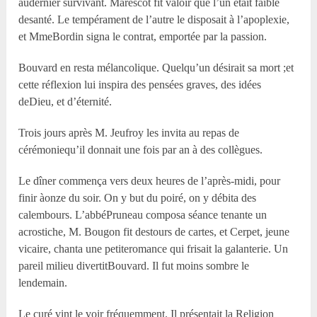
audernier survivant. Marescot fit valoir que l’un était faible
desanté. Le tempérament de l’autre le disposait à l’apoplexie,
et MmeBordin signa le contrat, emportée par la passion.
Bouvard en resta mélancolique. Quelqu’un désirait sa mort ;et
cette réflexion lui inspira des pensées graves, des idées
deDieu, et d’éternité.
Trois jours après M. Jeufroy les invita au repas de
cérémoniequ’il donnait une fois par an à des collègues.
Le dîner commença vers deux heures de l’après-midi, pour
finir àonze du soir. On y but du poiré, on y débita des
calembours. L’abbéPruneau composa séance tenante un
acrostiche, M. Bougon fit destours de cartes, et Cerpet, jeune
vicaire, chanta une petiteromance qui frisait la galanterie. Un
pareil milieu divertitBouvard. Il fut moins sombre le
lendemain.
Le curé vint le voir fréquemment. Il présentait la Religion