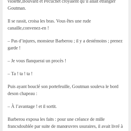
violette,Bouvard et Pécuchet croyaient qu’il allait étrangler
Goutman.
Il se rassit, croisa les bras. Vous êtes une rude
canaille,convenez-en !
– Pas d’injures, monsieur Barberou ; il y a destémoins ; prenez
garde !
– Je vous flanquerai un procès !
– Ta ! ta ! ta !
Puis ayant bouclé son portefeuille, Goutman souleva le bord
deson chapeau :
– À l’avantage ! et il sortit.
Barberou exposa les faits : pour une créance de mille
francsdoublée par suite de manœuvres usuraires, il avait livré à