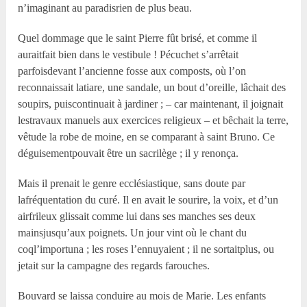
n’imaginant au paradisrien de plus beau.
Quel dommage que le saint Pierre fût brisé, et comme il
auraitfait bien dans le vestibule ! Pécuchet s’arrêtait
parfoisdevant l’ancienne fosse aux composts, où l’on
reconnaissait latiare, une sandale, un bout d’oreille, lâchait des
soupirs, puiscontinuait à jardiner ; – car maintenant, il joignait
lestravaux manuels aux exercices religieux – et bêchait la terre,
vêtude la robe de moine, en se comparant à saint Bruno. Ce
déguisementpouvait être un sacrilège ; il y renonça.
Mais il prenait le genre ecclésiastique, sans doute par
lafréquentation du curé. Il en avait le sourire, la voix, et d’un
airfrileux glissait comme lui dans ses manches ses deux
mainsjusqu’aux poignets. Un jour vint où le chant du
coql’importuna ; les roses l’ennuyaient ; il ne sortaitplus, ou
jetait sur la campagne des regards farouches.
Bouvard se laissa conduire au mois de Marie. Les enfants