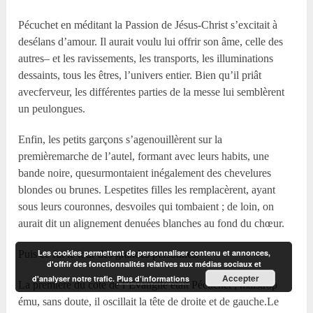
Pécuchet en méditant la Passion de Jésus-Christ s’excitait à
desélans d’amour. Il aurait voulu lui offrir son âme, celle des
autres– et les ravissements, les transports, les illuminations
dessaints, tous les êtres, l’univers entier. Bien qu’il priât
avecferveur, les différentes parties de la messe lui semblèrent
un peulongues.
Enfin, les petits garçons s’agenouillèrent sur la
premièremarche de l’autel, formant avec leurs habits, une
bande noire, quesurmontaient inégalement des chevelures
blondes ou brunes. Lespetites filles les remplacèrent, ayant
sous leurs couronnes, desvoiles qui tombaient ; de loin, on
aurait dit un alignement denuées blanches au fond du chœur.
Les cookies permettent de personnaliser contenu et annonces,
Puis ce fut le tour des grandes personnes.
d'offrir des fonctionnalités relatives aux médias sociaux et
Accepter
d'analyser notre trafic.
Plus d’informations
La première du côté de l’Évangile était Pécuchet ; maistrop
ému, sans doute, il oscillait la tête de droite et de gauche.Le