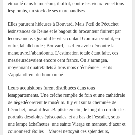
etmonté dans le muséum, il offrit, contre les vieux fers et tous
lesplombs, un stock de ses marchandises.
Elles parurent hideuses à Bouvard. Mais l’œil de Pécuchet,
lesinstances de Reine et le bagout du brocanteur finirent par
leconvaincre. Quand il le vit si coulant Goutman voulut, en
outre, lahallebarde ; Bouvard, las d’en avoir démontré la
manœuvre,l’abandonna. L’estimation totale étant faite, ces
messieursdevaient encore cent francs. On s’arrangea,
moyennant quatrebillets à trois mois d’échéance – et ils
s’applaudirent du bonmarché.
Leurs acquisitions furent distribuées dans tous
lesappartements. Une crèche remplie de foin et une cathédrale
de liègedécorèrent le muséum. Il y eut sur la cheminée de
Pécuchet, unsaint Jean-Baptiste en cire, le long du corridor les
portraits desgloires épiscopales, et au bas de l’escalier, sous
une lampe àchaînettes, une sainte Vierge en manteau d’azur et
couronnéed’étoiles – Marcel nettoyait ces splendeurs,