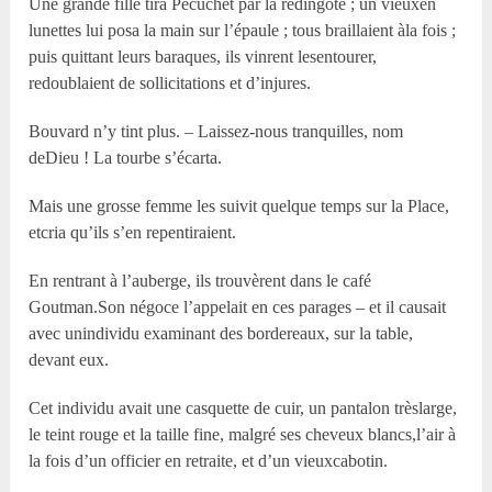
Une grande fille tira Pécuchet par la redingote ; un vieuxen
lunettes lui posa la main sur l’épaule ; tous braillaient àla fois ;
puis quittant leurs baraques, ils vinrent lesentourer,
redoublaient de sollicitations et d’injures.
Bouvard n’y tint plus. – Laissez-nous tranquilles, nom
deDieu ! La tourbe s’écarta.
Mais une grosse femme les suivit quelque temps sur la Place,
etcria qu’ils s’en repentiraient.
En rentrant à l’auberge, ils trouvèrent dans le café
Goutman.Son négoce l’appelait en ces parages – et il causait
avec unindividu examinant des bordereaux, sur la table,
devant eux.
Cet individu avait une casquette de cuir, un pantalon trèslarge,
le teint rouge et la taille fine, malgré ses cheveux blancs,l’air à
la fois d’un officier en retraite, et d’un vieuxcabotin.