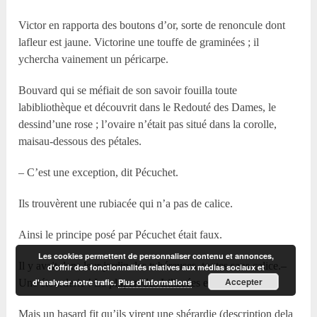
Victor en rapporta des boutons d’or, sorte de renoncule dont
lafleur est jaune. Victorine une touffe de graminées ; il
ychercha vainement un péricarpe.
Bouvard qui se méfiait de son savoir fouilla toute
labibliothèque et découvrit dans le Redouté des Dames, le
dessind’une rose ; l’ovaire n’était pas situé dans la corolle,
maisau-dessous des pétales.
– C’est une exception, dit Pécuchet.
Ils trouvèrent une rubiacée qui n’a pas de calice.
Ainsi le principe posé par Pécuchet était faux.
Les cookies permettent de personnaliser contenu et annonces,
Il y avait dans leur jardin des tubéreuses, toutes sans calice.–
d'offrir des fonctionnalités relatives aux médias sociaux et
Accepter
d'analyser notre trafic.
Plus d’informations
Une étourderie ! La plupart des Liliacées en manquent.
Mais un hasard fit qu’ils virent une shérardie (description dela