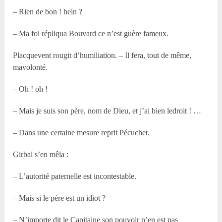
– Rien de bon ! hein ?
– Ma foi répliqua Bouvard ce n’est guère fameux.
Placquevent rougit d’humiliation. – Il fera, tout de même,
mavolonté.
– Oh ! oh !
– Mais je suis son père, nom de Dieu, et j’ai bien ledroit ! …
– Dans une certaine mesure reprit Pécuchet.
Girbal s’en mêla :
– L’autorité paternelle est incontestable.
– Mais si le père est un idiot ?
– N’importe dit le Capitaine son pouvoir n’en est pas