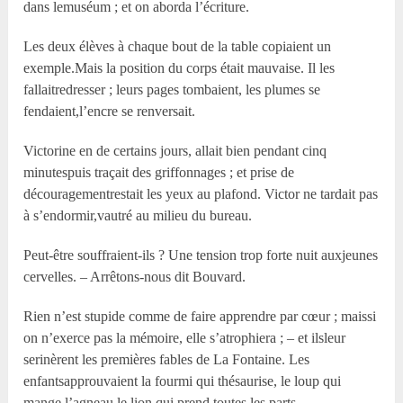
dans lemuséum ; et on aborda l’écriture.
Les deux élèves à chaque bout de la table copiaient un
exemple.Mais la position du corps était mauvaise. Il les
fallaitredresser ; leurs pages tombaient, les plumes se
fendaient,l’encre se renversait.
Victorine en de certains jours, allait bien pendant cinq
minutespuis traçait des griffonnages ; et prise de
découragementrestait les yeux au plafond. Victor ne tardait pas
à s’endormir,vautré au milieu du bureau.
Peut-être souffraient-ils ? Une tension trop forte nuit auxjeunes
cervelles. – Arrêtons-nous dit Bouvard.
Rien n’est stupide comme de faire apprendre par cœur ; maissi
on n’exerce pas la mémoire, elle s’atrophiera ; – et ilsleur
serinèrent les premières fables de La Fontaine. Les
enfantsapprouvaient la fourmi qui thésaurise, le loup qui
mange l’agneau,le lion qui prend toutes les parts.