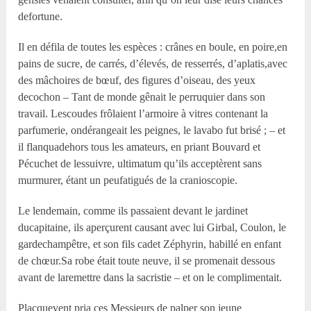
defortune.
Il en défila de toutes les espèces : crânes en boule, en poire,en
pains de sucre, de carrés, d’élevés, de resserrés, d’aplatis,avec
des mâchoires de bœuf, des figures d’oiseau, des yeux
decochon – Tant de monde gênait le perruquier dans son
travail. Lescoudes frôlaient l’armoire à vitres contenant la
parfumerie, ondérangeait les peignes, le lavabo fut brisé ; – et
il flanquadehors tous les amateurs, en priant Bouvard et
Pécuchet de lessuivre, ultimatum qu’ils acceptèrent sans
murmurer, étant un peufatigués de la cranioscopie.
Le lendemain, comme ils passaient devant le jardinet
ducapitaine, ils aperçurent causant avec lui Girbal, Coulon, le
gardechampêtre, et son fils cadet Zéphyrin, habillé en enfant
de chœur.Sa robe était toute neuve, il se promenait dessous
avant de laremettre dans la sacristie – et on le complimentait.
Placquevent pria ces Messieurs de palper son jeune