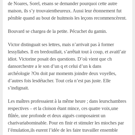
de Noares, Sorel, etsans se demander pourquoi cette autre
maison, ils s’y trouvaientheureux. Aussi leur étonnement fut
pénible quand au bout de huitmois les leçons recommencèrent.
Bouvard se chargea de la petite. Pécuchet du gamin.
Victor distinguait ses lettres, mais n’arrivait pas à former
lessyllabes. Il en bredouillait, s’arrêtait tout à coup, et avaitl’air
idiot. Victorine posait des questions. D’où vient que ch
dansorchestre a le son d’un q et celui d’un k dans
archéologie ?On doit par moments joindre deux voyelles,
d’autres fois lesdétacher. Tout cela n’est pas juste. Elle
s’indignait.
Les maîtres professaient à la même heure ; dans leurschambres
respectives – et la cloison étant mince, ces quatre voix,une
flûtée, une profonde et deux aiguës composaient un
charivariabominable. Pour en finir et stimuler les mioches par
l’émulation,ils eurent l’idée de les faire travailler ensemble