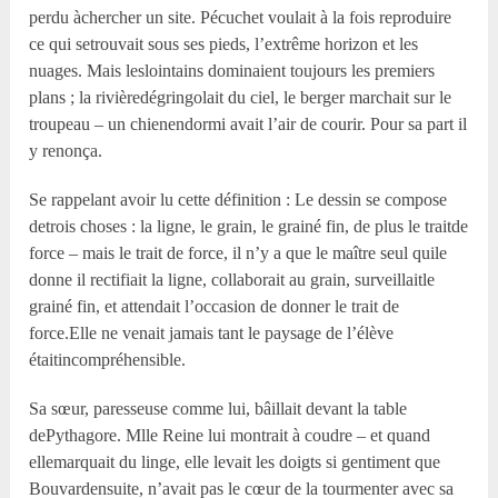
perdu àchercher un site. Pécuchet voulait à la fois reproduire
ce qui setrouvait sous ses pieds, l’extrême horizon et les
nuages. Mais leslointains dominaient toujours les premiers
plans ; la rivièredégringolait du ciel, le berger marchait sur le
troupeau – un chienendormi avait l’air de courir. Pour sa part il
y renonça.
Se rappelant avoir lu cette définition : Le dessin se compose
detrois choses : la ligne, le grain, le grainé fin, de plus le traitde
force – mais le trait de force, il n’y a que le maître seul quile
donne il rectifiait la ligne, collaborait au grain, surveillaitle
grainé fin, et attendait l’occasion de donner le trait de
force.Elle ne venait jamais tant le paysage de l’élève
étaitincompréhensible.
Sa sœur, paresseuse comme lui, bâillait devant la table
dePythagore. Mlle Reine lui montrait à coudre – et quand
ellemarquait du linge, elle levait les doigts si gentiment que
Bouvardensuite, n’avait pas le cœur de la tourmenter avec sa