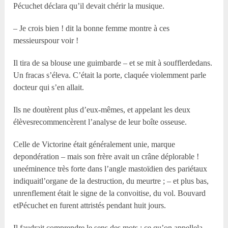
Pécuchet déclara qu’il devait chérir la musique.
– Je crois bien ! dit la bonne femme montre à ces
messieurspour voir !
Il tira de sa blouse une guimbarde – et se mit à soufflerdedans.
Un fracas s’éleva. C’était la porte, claquée violemment parle
docteur qui s’en allait.
Ils ne doutèrent plus d’eux-mêmes, et appelant les deux
élèvesrecommencèrent l’analyse de leur boîte osseuse.
Celle de Victorine était généralement unie, marque
depondération – mais son frère avait un crâne déplorable !
uneéminence très forte dans l’angle mastoïdien des pariétaux
indiquaitl’organe de la destruction, du meurtre ; – et plus bas,
unrenflement était le signe de la convoitise, du vol. Bouvard
etPécuchet en furent attristés pendant huit jours.
Il faudrait comprendre le sens des mots ; ce qu’on appellela