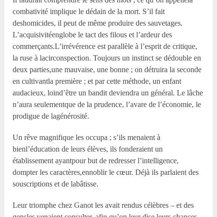
combativité implique le dédain de la mort. S’il fait
deshomicides, il peut de même produire des sauvetages.
L’acquisivitéenglobe le tact des filous et l’ardeur des
commerçants.L’irrévérence est parallèle à l’esprit de critique,
la ruse à lacirconspection. Toujours un instinct se dédouble en
deux parties,une mauvaise, une bonne ; on détruira la seconde
en cultivantla première ; et par cette méthode, un enfant
audacieux, loind’être un bandit deviendra un général. Le lâche
n’aura seulementque de la prudence, l’avare de l’économie, le
prodigue de lagénérosité.
Un rêve magnifique les occupa ; s’ils menaient à
bienl’éducation de leurs élèves, ils fonderaient un
établissement ayantpour but de redresser l’intelligence,
dompter les caractères,ennoblir le cœur. Déjà ils parlaient des
souscriptions et de labâtisse.
Leur triomphe chez Ganot les avait rendus célèbres – et des
gensles venaient consulter, afin qu’on leur dise leurs chances