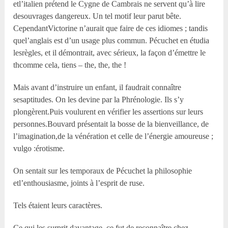
etl’italien prétend le Cygne de Cambrais ne servent qu’à lire
desouvrages dangereux. Un tel motif leur parut bête.
CependantVictorine n’aurait que faire de ces idiomes ; tandis
quel’anglais est d’un usage plus commun. Pécuchet en étudia
lesrègles, et il démontrait, avec sérieux, la façon d’émettre le
thcomme cela, tiens – the, the, the !
Mais avant d’instruire un enfant, il faudrait connaître
sesaptitudes. On les devine par la Phrénologie. Ils s’y
plongèrent.Puis voulurent en vérifier les assertions sur leurs
personnes.Bouvard présentait la bosse de la bienveillance, de
l’imagination,de la vénération et celle de l’énergie amoureuse ;
vulgo :érotisme.
On sentait sur les temporaux de Pécuchet la philosophie
etl’enthousiasme, joints à l’esprit de ruse.
Tels étaient leurs caractères.
Ce qui les surprit davantage, ce fut de reconnaître chez