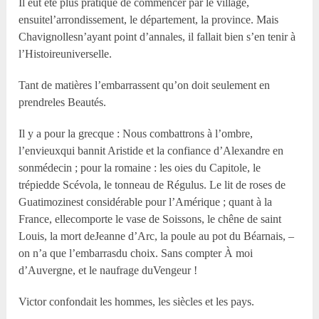
Il eût été plus pratique de commencer par le village,
ensuitel’arrondissement, le département, la province. Mais
Chavignollesn’ayant point d’annales, il fallait bien s’en tenir à
l’Histoireuniverselle.
Tant de matières l’embarrassent qu’on doit seulement en
prendreles Beautés.
Il y a pour la grecque : Nous combattrons à l’ombre,
l’envieuxqui bannit Aristide et la confiance d’Alexandre en
sonmédecin ; pour la romaine : les oies du Capitole, le
trépiedde Scévola, le tonneau de Régulus. Le lit de roses de
Guatimozinest considérable pour l’Amérique ; quant à la
France, ellecomporte le vase de Soissons, le chêne de saint
Louis, la mort deJeanne d’Arc, la poule au pot du Béarnais, –
on n’a que l’embarrasdu choix. Sans compter À moi
d’Auvergne, et le naufrage duVengeur !
Victor confondait les hommes, les siècles et les pays.