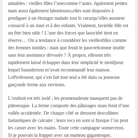
aimables : vieilles filles l’unecomme l’autre, également petites
mais aussi également laborieuses,elles sont disposées à
prodiguer à un étranger malade tout le cœurqu’elles auraient
consacré à un mari et à des enfants. Vraiment, lavieille fille est
un être bien utile ! L’une des forces que lasociété tient en
réserve… On a tendance à considérer les vieillesfilles comme
des femmes inutiles ; mais que ferait le pauvrehomme inutile
sans leur assistance dévouée ? À propos, ellesont très
rapidement laissé échapper dans leur simplicité le motifpour
lequel Saunderson m’avait recommandé leur maison.
LeProfesseur, qui s’est fait tout seul a été dans sa jeunesse
garçonde ferme aux environs.
L’endroit est très isolé ; les promenadesne manquent pas de
pittoresque. La ferme comporte des pâturages sisau fond d’une
vallée accidentée. De chaque côté se dressent descollines
fantastiques de calcaire ; leurs rocs en sont si finsque l’on peut
les casser avec les mains. Toute cette campagne sonnecreux.
Si je pouvais la frapper avec un marteau gigantesque,