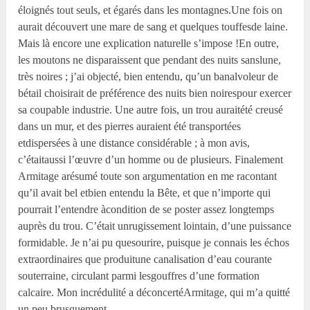
éloignés tout seuls, et égarés dans les montagnes.Une fois on
aurait découvert une mare de sang et quelques touffesde laine.
Mais là encore une explication naturelle s’impose !En outre,
les moutons ne disparaissent que pendant des nuits sanslune,
très noires ; j’ai objecté, bien entendu, qu’un banalvoleur de
bétail choisirait de préférence des nuits bien noirespour exercer
sa coupable industrie. Une autre fois, un trou auraitété creusé
dans un mur, et des pierres auraient été transportées
etdispersées à une distance considérable ; à mon avis,
c’étaitaussi l’œuvre d’un homme ou de plusieurs. Finalement
Armitage arésumé toute son argumentation en me racontant
qu’il avait bel etbien entendu la Bête, et que n’importe qui
pourrait l’entendre àcondition de se poster assez longtemps
auprès du trou. C’était unrugissement lointain, d’une puissance
formidable. Je n’ai pu quesourire, puisque je connais les échos
extraordinaires que produitune canalisation d’eau courante
souterraine, circulant parmi lesgouffres d’une formation
calcaire. Mon incrédulité a déconcertéArmitage, qui m’a quitté
un peu brusquement.