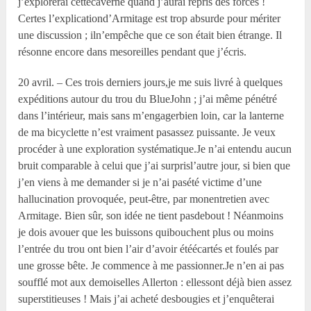
j’explorerai cettecaverne quand j’aurai repris des forces !
Certes l’explicationd’Armitage est trop absurde pour mériter
une discussion ; iln’empêche que ce son était bien étrange. Il
résonne encore dans mesoreilles pendant que j’écris.
20 avril. – Ces trois derniers jours,je me suis livré à quelques
expéditions autour du trou du BlueJohn ; j’ai même pénétré
dans l’intérieur, mais sans m’engagerbien loin, car la lanterne
de ma bicyclette n’est vraiment pasassez puissante. Je veux
procéder à une exploration systématique.Je n’ai entendu aucun
bruit comparable à celui que j’ai surprisl’autre jour, si bien que
j’en viens à me demander si je n’ai pasété victime d’une
hallucination provoquée, peut-être, par monentretien avec
Armitage. Bien sûr, son idée ne tient pasdebout ! Néanmoins
je dois avouer que les buissons quibouchent plus ou moins
l’entrée du trou ont bien l’air d’avoir étéécartés et foulés par
une grosse bête. Je commence à me passionner.Je n’en ai pas
soufflé mot aux demoiselles Allerton : ellessont déjà bien assez
superstitieuses ! Mais j’ai acheté desbougies et j’enquêterai