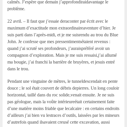
calmés. J’espère que demain j’approfondiraidavantage le
problème.
22 avril. – Il faut que j’essaie deraconter par écrit avec le
maximum d’exactitude mon extraordinaireaventure d’hier. Je
suis parti dans l’après-midi, et je me suisrendu au trou du Blue
John. Je confesse que mes pressentimentsétaient revenus :
quand j’ai scruté ses profondeurs, j’auraispréféré avoir un
compagnon d’exploration. Mais je me suis ressaisi,j’ai allumé
ma bougie, j’ai franchi la barrière de bruyères, et jesuis entré
dans le trou.
Pendant une vingtaine de mètres, le tunneldescendait en pente
douce ; le sol était couvert de débris depierres. Un long couloir
horizontal, taillé dans du roc solide,venait ensuite. Je ne suis
pas géologue, mais la voûte intérieureétait certainement faite
d’une matière moins friable que lecalcaire : en certains endroits
d’ailleurs j’ai bien vu lestraces d’outils, laissées par les mineurs
d’autrefois quand ilsavaient creusé cette excavation, aussi