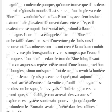
magnifiquecouleur de pourpre, qu’on ne trouve que dans deux
ou trois régionsdu monde. Il est si rare qu’un simple vase de
Blue John vaudraittrès cher. Les Romains, avec leur instinct
extraordinaire,l’avaient découvert dans cette vallée, et ils
avaient creusé unpuits horizontal très profond à flanc de
montagne. Leur mine a étéappelée le trou du Blue John : une
arche taillée dans le rocsert d’ouverture ; des buissons la
recouvrent. Les mineursromains ont creusé là un beau couloir
qui traverse plusieursgrandes cavernes rongées par l’eau, si
bien que si l’on s’enfoncedans le trou du Blue John, il vaut
mieux marquer ses repères etêtre muni d’une bonne provision
de bougies ; sinon onrisquerait fort de ne plus revoir la lumière
du jour. Je ne m’ysuis pas encore risqué ; mais aujourd’hui je
me suis arrêté àl’entrée de la voûte et, fouillant du regard les
recoins sombresque j’entrevoyais à l’intérieur, je me suis
promis que, sitôtrétabli, je consacrerais des vacances à
explorer ces mystèressouterrains pour voir jusqu’à quelle
profondeur les Romains avaientpénétré dans les collines du