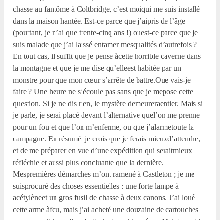
chasse au fantôme à Coltbridge, c’est moiqui me suis installé
dans la maison hantée. Est-ce parce que j’aipris de l’âge
(pourtant, je n’ai que trente-cinq ans !) ouest-ce parce que je
suis malade que j’ai laissé entamer mesqualités d’autrefois ?
En tout cas, il suffit que je pense àcette horrible caverne dans
la montagne et que je me dise qu’elleest habitée par un
monstre pour que mon cœur s’arrête de battre.Que vais-je
faire ? Une heure ne s’écoule pas sans que je mepose cette
question. Si je ne dis rien, le mystère demeureraentier. Mais si
je parle, je serai placé devant l’alternative quel’on me prenne
pour un fou et que l’on m’enferme, ou que j’alarmetoute la
campagne. En résumé, je crois que je ferais mieuxd’attendre,
et de me préparer en vue d’une expédition qui seraitmieux
réfléchie et aussi plus concluante que la dernière.
Mespremières démarches m’ont ramené à Castleton ; je me
suisprocuré des choses essentielles : une forte lampe à
acétylèneet un gros fusil de chasse à deux canons. J’ai loué
cette arme àfeu, mais j’ai acheté une douzaine de cartouches