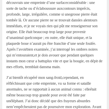
découvrais une empreinte d’une surfaceconsidérable : une
sorte de tache ou d’éclaboussure auxcontours imprécis,
profonde, large, irrégulière, comme si unegrosse pierre était
tombée là. Or aucune pierre ne se trouvait dansles alentours
immédiats, et je ne voyais rien qui pût me renseignersur son
origine. Elle était beaucoup trop large pour provenir
d’unanimal quelconque ; en outre, elle était unique, et la
plaquede boue n’aurait pu être franchie d’une seule foulée.
Après l’avoirbien examinée, j’ai interrogé les ombres noires
qui m’entouraient,et je dois avouer que pendant quelques
instants mon cœur a battuplus vite et que la bougie, en dépit de
mes efforts, tremblait dansma main.
J’ai bientôt récupéré mon sang-froid,cependant, en
réfléchissant que cette empreinte, vu sa forme et sataille
anormales, ne se rapportait à aucun animal connu : elleétait
même beaucoup trop grande pour avoir été faite par
unéléphant. J’ai donc décidé que des frayeurs absurdes
nem’empêcheraient pas de poursuivre mon exploration. Avant