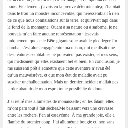
boue. Finalement, j’avais eu la preuve déterminante,qu’habitait
dans le trou un monstre inconcevable, qui neressemblait à rien
de ce que nous connaissions sur la terre, et quivivait tapi dans
le fond de la montagne. Quant à sa nature ou à saforme, je ne
pouvais m’en faire aucune représentation ; jesavais
uniquement que cette Bête gigantesque avait le pied léger.Un
combat s’est alors engagé entre ma raison, qui me disait que
descréatures semblables ne pouvaient pas exister, et mes sens,
qui medisaient qu’elles existaient bel et bien. En conclusion, je
me suissenti prêt à admettre que cette aventure n’avait été
qu’un mauvaisrêve, et que mon état de maladie avait pu
susciter unehallucination. Mais un dernier incident n’allait pas
tarder àbannir de mon esprit toute possibilité de doute.
J’ai retiré mes allumettes de monaisselle ; en les tâtant, elles
m’ont paru tout à fait sèches.Me baissant vers une crevasse
entre les rochers, j’en ai essayéune. À ma grande joie, elle a
flambé du premier coup. J’ai alluméune bougie et, non sans