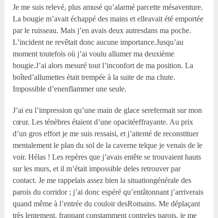
Je me suis relevé, plus amusé qu’alarmé parcette mésaventure.
La bougie m’avait échappé des mains et elleavait été emportée
par le ruisseau. Mais j’en avais deux autresdans ma poche.
L’incident ne revêtait donc aucune importance.Jusqu’au
moment toutefois où j’ai voulu allumer ma deuxième
bougie.J’ai alors mesuré tout l’inconfort de ma position. La
boîted’allumettes était trempée à la suite de ma chute.
Impossible d’enenflammer une seule.
J’ai eu l’impression qu’une main de glace serefermait sur mon
cœur. Les ténèbres étaient d’une opacitéeffrayante. Au prix
d’un gros effort je me suis ressaisi, et j’aitenté de reconstituer
mentalement le plan du sol de la caverne telque je venais de le
voir. Hélas ! Les repères que j’avais entête se trouvaient hauts
sur les murs, et il m’était impossible deles retrouver par
contact. Je me rappelais assez bien la situationgénérale des
parois du corridor ; j’ai donc espéré qu’entâtonnant j’arriverais
quand même à l’entrée du couloir desRomains. Me déplaçant
très lentement, frappant constamment contreles parois, je me