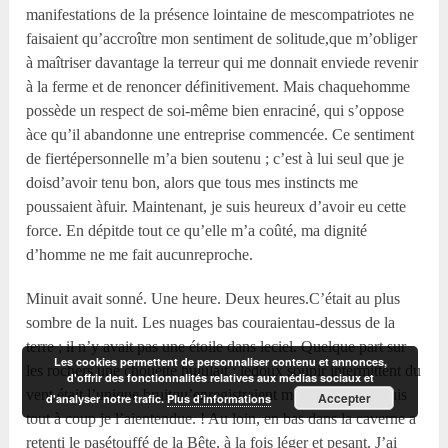
manifestations de la présence lointaine de mescompatriotes ne
faisaient qu’accroître mon sentiment de solitude,que m’obliger
à maîtriser davantage la terreur qui me donnait enviede revenir
à la ferme et de renoncer définitivement. Mais chaquehomme
possède un respect de soi-même bien enraciné, qui s’oppose
àce qu’il abandonne une entreprise commencée. Ce sentiment
de fiertépersonnelle m’a bien soutenu ; c’est à lui seul que je
doisd’avoir tenu bon, alors que tous mes instincts me
poussaient àfuir. Maintenant, je suis heureux d’avoir eu cette
force. En dépitde tout ce qu’elle m’a coûté, ma dignité
d’homme ne me fait aucunreproche.
Minuit avait sonné. Une heure. Deux heures.C’était au plus
sombre de la nuit. Les nuages bas couraientau-dessus de la
terre ; il n’y avait pas une étoile dans leciel. Quelque part sur
Les cookies permettent de personnaliser contenu et annonces,
les rochers une chouette hululait ; ledoux soupir intermittent du
d'offrir des fonctionnalités relatives aux médias sociaux et
vent était l’unique bruitqu’enregistraient mes oreilles. Et puis
Accepter
d'analyser notre trafic.
Plus d’informations
tout à coup je l’aientendue. ! Au loin, en bas dans la caverne a
retenti le pasétouffé de la Bête, à la fois léger et pesant. J’ai