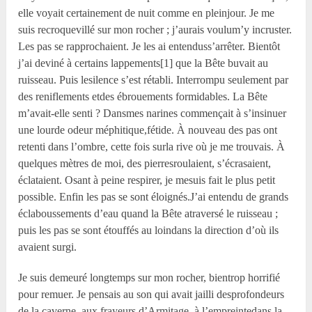
elle voyait certainement de nuit comme en pleinjour. Je me
suis recroquevillé sur mon rocher ; j’aurais voulum’y incruster.
Les pas se rapprochaient. Je les ai entenduss’arrêter. Bientôt
j’ai deviné à certains lappements[1] que la Bête buvait au
ruisseau. Puis lesilence s’est rétabli. Interrompu seulement par
des reniflements etdes ébrouements formidables. La Bête
m’avait-elle senti ? Dansmes narines commençait à s’insinuer
une lourde odeur méphitique,fétide. À nouveau des pas ont
retenti dans l’ombre, cette fois surla rive où je me trouvais. À
quelques mètres de moi, des pierresroulaient, s’écrasaient,
éclataient. Osant à peine respirer, je mesuis fait le plus petit
possible. Enfin les pas se sont éloignés.J’ai entendu de grands
éclaboussements d’eau quand la Bête atraversé le ruisseau ;
puis les pas se sont étouffés au loindans la direction d’où ils
avaient surgi.
Je suis demeuré longtemps sur mon rocher, bientrop horrifié
pour remuer. Je pensais au son qui avait jailli desprofondeurs
de la caverne, aux frayeurs d’Armitage, à l’empreintedans la