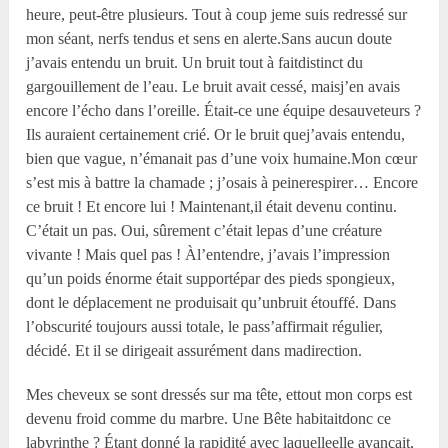
heure, peut-être plusieurs. Tout à coup jeme suis redressé sur
mon séant, nerfs tendus et sens en alerte.Sans aucun doute
j’avais entendu un bruit. Un bruit tout à faitdistinct du
gargouillement de l’eau. Le bruit avait cessé, maisj’en avais
encore l’écho dans l’oreille. Était-ce une équipe desauveteurs ?
Ils auraient certainement crié. Or le bruit quej’avais entendu,
bien que vague, n’émanait pas d’une voix humaine.Mon cœur
s’est mis à battre la chamade ; j’osais à peinerespirer… Encore
ce bruit ! Et encore lui ! Maintenant,il était devenu continu.
C’était un pas. Oui, sûrement c’était lepas d’une créature
vivante ! Mais quel pas ! Àl’entendre, j’avais l’impression
qu’un poids énorme était supportépar des pieds spongieux,
dont le déplacement ne produisait qu’unbruit étouffé. Dans
l’obscurité toujours aussi totale, le pass’affirmait régulier,
décidé. Et il se dirigeait assurément dans madirection.
Mes cheveux se sont dressés sur ma tête, ettout mon corps est
devenu froid comme du marbre. Une Bête habitaitdonc ce
labyrinthe ? Étant donné la rapidité avec laquelleelle avançait,