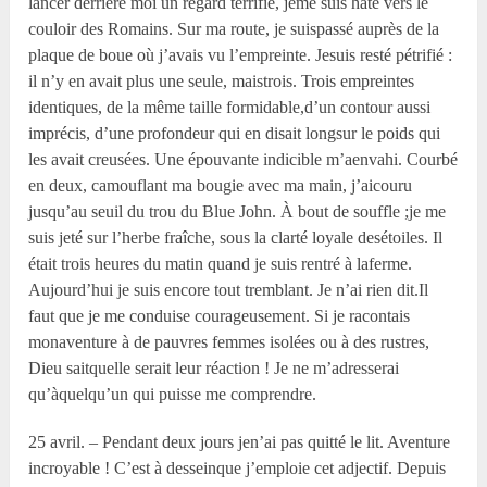
lancer derrière moi un regard terrifié, jeme suis hâté vers le
couloir des Romains. Sur ma route, je suispassé auprès de la
plaque de boue où j’avais vu l’empreinte. Jesuis resté pétrifié :
il n’y en avait plus une seule, maistrois. Trois empreintes
identiques, de la même taille formidable,d’un contour aussi
imprécis, d’une profondeur qui en disait longsur le poids qui
les avait creusées. Une épouvante indicible m’aenvahi. Courbé
en deux, camouflant ma bougie avec ma main, j’aicouru
jusqu’au seuil du trou du Blue John. À bout de souffle ;je me
suis jeté sur l’herbe fraîche, sous la clarté loyale desétoiles. Il
était trois heures du matin quand je suis rentré à laferme.
Aujourd’hui je suis encore tout tremblant. Je n’ai rien dit.Il
faut que je me conduise courageusement. Si je racontais
monaventure à de pauvres femmes isolées ou à des rustres,
Dieu saitquelle serait leur réaction ! Je ne m’adresserai
qu’àquelqu’un qui puisse me comprendre.
25 avril. – Pendant deux jours jen’ai pas quitté le lit. Aventure
incroyable ! C’est à desseinque j’emploie cet adjectif. Depuis