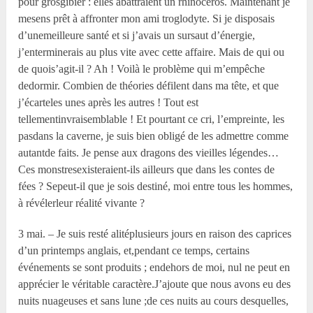
pour grosgibier : elles abattraient un rhinocéros. Maintenant je
mesens prêt à affronter mon ami troglodyte. Si je disposais
d’unemeilleure santé et si j’avais un sursaut d’énergie,
j’enterminerais au plus vite avec cette affaire. Mais de qui ou
de quois’agit-il ? Ah ! Voilà le problème qui m’empêche
dedormir. Combien de théories défilent dans ma tête, et que
j’écarteles unes après les autres ! Tout est
tellementinvraisemblable ! Et pourtant ce cri, l’empreinte, les
pasdans la caverne, je suis bien obligé de les admettre comme
autantde faits. Je pense aux dragons des vieilles légendes…
Ces monstresexisteraient-ils ailleurs que dans les contes de
fées ? Sepeut-il que je sois destiné, moi entre tous les hommes,
à révélerleur réalité vivante ?
3 mai. – Je suis resté alitéplusieurs jours en raison des caprices
d’un printemps anglais, et,pendant ce temps, certains
événements se sont produits ; endehors de moi, nul ne peut en
apprécier le véritable caractère.J’ajoute que nous avons eu des
nuits nuageuses et sans lune ;de ces nuits au cours desquelles,