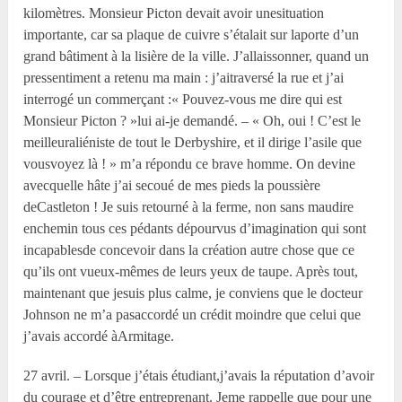
kilomètres. Monsieur Picton devait avoir unesituation
importante, car sa plaque de cuivre s’étalait sur laporte d’un
grand bâtiment à la lisière de la ville. J’allaissonner, quand un
pressentiment a retenu ma main : j’aitraversé la rue et j’ai
interrogé un commerçant :« Pouvez-vous me dire qui est
Monsieur Picton ? »lui ai-je demandé. – « Oh, oui ! C’est le
meilleuraliéniste de tout le Derbyshire, et il dirige l’asile que
vousvoyez là ! » m’a répondu ce brave homme. On devine
avecquelle hâte j’ai secoué de mes pieds la poussière
deCastleton ! Je suis retourné à la ferme, non sans maudire
enchemin tous ces pédants dépourvus d’imagination qui sont
incapablesde concevoir dans la création autre chose que ce
qu’ils ont vueux-mêmes de leurs yeux de taupe. Après tout,
maintenant que jesuis plus calme, je conviens que le docteur
Johnson ne m’a pasaccordé un crédit moindre que celui que
j’avais accordé àArmitage.
27 avril. – Lorsque j’étais étudiant,j’avais la réputation d’avoir
du courage et d’être entreprenant. Jeme rappelle que pour une