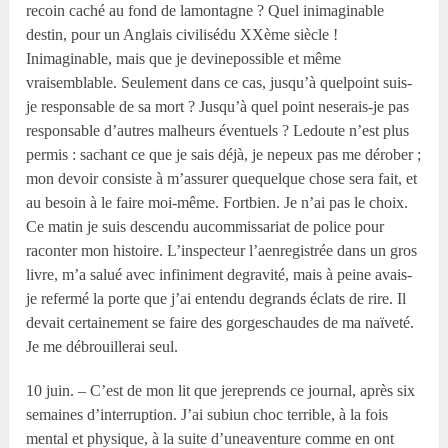
recoin caché au fond de lamontagne ? Quel inimaginable
destin, pour un Anglais civilisédu XX
ème
siècle !
Inimaginable, mais que je devinepossible et même
vraisemblable. Seulement dans ce cas, jusqu’à quelpoint suis-
je responsable de sa mort ? Jusqu’à quel point neserais-je pas
responsable d’autres malheurs éventuels ? Ledoute n’est plus
permis : sachant ce que je sais déjà, je nepeux pas me dérober ;
mon devoir consiste à m’assurer quequelque chose sera fait, et
au besoin à le faire moi-même. Fortbien. Je n’ai pas le choix.
Ce matin je suis descendu aucommissariat de police pour
raconter mon histoire. L’inspecteur l’aenregistrée dans un gros
livre, m’a salué avec infiniment degravité, mais à peine avais-
je refermé la porte que j’ai entendu degrands éclats de rire. Il
devait certainement se faire des gorgeschaudes de ma naïveté.
Je me débrouillerai seul.
10 juin. – C’est de mon lit que jereprends ce journal, après six
semaines d’interruption. J’ai subiun choc terrible, à la fois
mental et physique, à la suite d’uneaventure comme en ont