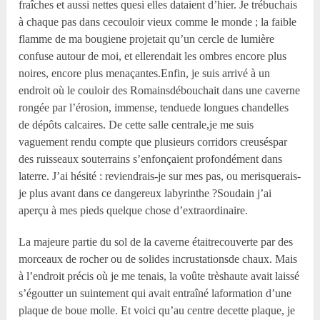
fraîches et aussi nettes quesi elles dataient d’hier. Je trébuchais
à chaque pas dans cecouloir vieux comme le monde ; la faible
flamme de ma bougiene projetait qu’un cercle de lumière
confuse autour de moi, et ellerendait les ombres encore plus
noires, encore plus menaçantes.Enfin, je suis arrivé à un
endroit où le couloir des Romainsdébouchait dans une caverne
rongée par l’érosion, immense, tenduede longues chandelles
de dépôts calcaires. De cette salle centrale,je me suis
vaguement rendu compte que plusieurs corridors creuséspar
des ruisseaux souterrains s’enfonçaient profondément dans
laterre. J’ai hésité : reviendrais-je sur mes pas, ou merisquerais-
je plus avant dans ce dangereux labyrinthe ?Soudain j’ai
aperçu à mes pieds quelque chose d’extraordinaire.
La majeure partie du sol de la caverne étaitrecouverte par des
morceaux de rocher ou de solides incrustationsde chaux. Mais
à l’endroit précis où je me tenais, la voûte trèshaute avait laissé
s’égoutter un suintement qui avait entraîné laformation d’une
plaque de boue molle. Et voici qu’au centre decette plaque, je