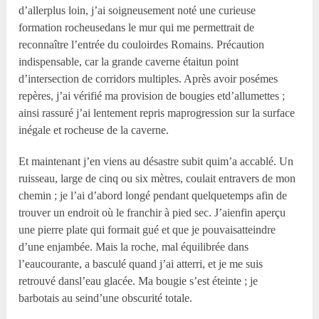
d’allerplus loin, j’ai soigneusement noté une curieuse
formation rocheusedans le mur qui me permettrait de
reconnaître l’entrée du couloirdes Romains. Précaution
indispensable, car la grande caverne étaitun point
d’intersection de corridors multiples. Après avoir posémes
repères, j’ai vérifié ma provision de bougies etd’allumettes ;
ainsi rassuré j’ai lentement repris maprogression sur la surface
inégale et rocheuse de la caverne.
Et maintenant j’en viens au désastre subit quim’a accablé. Un
ruisseau, large de cinq ou six mètres, coulait entravers de mon
chemin ; je l’ai d’abord longé pendant quelquetemps afin de
trouver un endroit où le franchir à pied sec. J’aienfin aperçu
une pierre plate qui formait gué et que je pouvaisatteindre
d’une enjambée. Mais la roche, mal équilibrée dans
l’eaucourante, a basculé quand j’ai atterri, et je me suis
retrouvé dansl’eau glacée. Ma bougie s’est éteinte ; je
barbotais au seind’une obscurité totale.