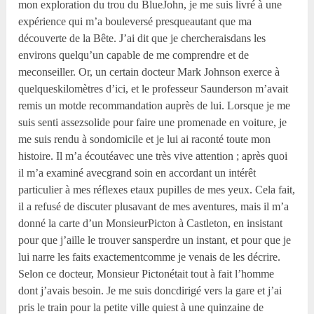
mon exploration du trou du BlueJohn, je me suis livré à une
expérience qui m’a bouleversé presqueautant que ma
découverte de la Bête. J’ai dit que je chercheraisdans les
environs quelqu’un capable de me comprendre et de
meconseiller. Or, un certain docteur Mark Johnson exerce à
quelqueskilomètres d’ici, et le professeur Saunderson m’avait
remis un motde recommandation auprès de lui. Lorsque je me
suis senti assezsolide pour faire une promenade en voiture, je
me suis rendu à sondomicile et je lui ai raconté toute mon
histoire. Il m’a écoutéavec une très vive attention ; après quoi
il m’a examiné avecgrand soin en accordant un intérêt
particulier à mes réflexes etaux pupilles de mes yeux. Cela fait,
il a refusé de discuter plusavant de mes aventures, mais il m’a
donné la carte d’un MonsieurPicton à Castleton, en insistant
pour que j’aille le trouver sansperdre un instant, et pour que je
lui narre les faits exactementcomme je venais de les décrire.
Selon ce docteur, Monsieur Pictonétait tout à fait l’homme
dont j’avais besoin. Je me suis doncdirigé vers la gare et j’ai
pris le train pour la petite ville quiest à une quinzaine de