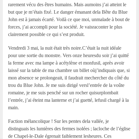
rarement vécu des êtres humains. Mais aumoins j’ai atteint le
but que je m’étais fixé. Le danger émanant dela Bête du Blue
John est à jamais écarté. Voilà ce que moi, unmalade à bout de
forces, j’ai accompli pour la société. Je vaisraconter le plus
clairement possible ce qui s’est produit.
Vendredi 3 mai, la nuit était très noire.C’était la nuit idéale
pour une sortie du monstre. Vers onze heuresdu soir j’ai quitté
la ferme avec ma lampe à acétylène et monfusil, après avoir
laissé sur la table de ma chambre un billet oùj’indiquais que, si
mon absence se prolongeait, il faudrait mechercher du côté du
trou du Blue John. Je me suis dirigé versl’entrée de la voûte
romaine, je me suis penché sur un rocher quisurplombait
l’entrée, j’ai éteint ma lanterne et j’ai guetté, lefusil chargé à la
main.
Faction mélancolique ! Sur les pentes dela vallée, je
distinguais les lumières des fermes isolées ; lacloche de l’église
de Chapel-le-Dale égrenait faiblement lesheures. Ces