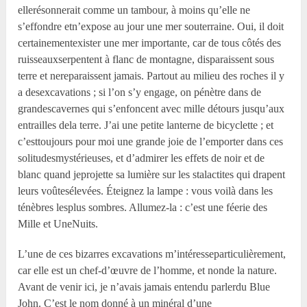
ellerésonnerait comme un tambour, à moins qu’elle ne
s’effondre etn’expose au jour une mer souterraine. Oui, il doit
certainementexister une mer importante, car de tous côtés des
ruisseauxserpentent à flanc de montagne, disparaissent sous
terre et nereparaissent jamais. Partout au milieu des roches il y
a desexcavations ; si l’on s’y engage, on pénètre dans de
grandescavernes qui s’enfoncent avec mille détours jusqu’aux
entrailles dela terre. J’ai une petite lanterne de bicyclette ; et
c’esttoujours pour moi une grande joie de l’emporter dans ces
solitudesmystérieuses, et d’admirer les effets de noir et de
blanc quand jeprojette sa lumière sur les stalactites qui drapent
leurs voûtesélevées. Éteignez la lampe : vous voilà dans les
ténèbres lesplus sombres. Allumez-la : c’est une féerie des
Mille et UneNuits.
L’une de ces bizarres excavations m’intéresseparticulièrement,
car elle est un chef-d’œuvre de l’homme, et nonde la nature.
Avant de venir ici, je n’avais jamais entendu parlerdu Blue
John. C’est le nom donné à un minéral d’une