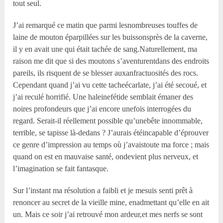
tout seul.
J’ai remarqué ce matin que parmi lesnombreuses touffes de
laine de mouton éparpillées sur les buissonsprès de la caverne,
il y en avait une qui était tachée de sang.Naturellement, ma
raison me dit que si des moutons s’aventurentdans des endroits
pareils, ils risquent de se blesser auxanfractuosités des rocs.
Cependant quand j’ai vu cette tacheécarlate, j’ai été secoué, et
j’ai reculé horrifié. Une haleinefétide semblait émaner des
noires profondeurs que j’ai encore unefois interrogées du
regard. Serait-il réellement possible qu’unebête innommable,
terrible, se tapisse là-dedans ? J’aurais étéincapable d’éprouver
ce genre d’impression au temps où j’avaistoute ma force ; mais
quand on est en mauvaise santé, ondevient plus nerveux, et
l’imagination se fait fantasque.
Sur l’instant ma résolution a faibli et je mesuis senti prêt à
renoncer au secret de la vieille mine, enadmettant qu’elle en ait
un. Mais ce soir j’ai retrouvé mon ardeur,et mes nerfs se sont