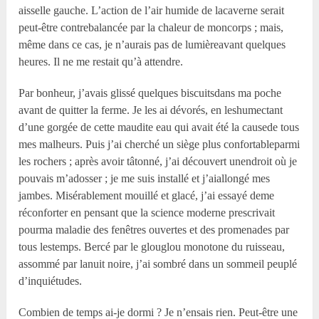
aisselle gauche. L’action de l’air humide de lacaverne serait
peut-être contrebalancée par la chaleur de moncorps ; mais,
même dans ce cas, je n’aurais pas de lumièreavant quelques
heures. Il ne me restait qu’à attendre.
Par bonheur, j’avais glissé quelques biscuitsdans ma poche
avant de quitter la ferme. Je les ai dévorés, en leshumectant
d’une gorgée de cette maudite eau qui avait été la causede tous
mes malheurs. Puis j’ai cherché un siège plus confortableparmi
les rochers ; après avoir tâtonné, j’ai découvert unendroit où je
pouvais m’adosser ; je me suis installé et j’aiallongé mes
jambes. Misérablement mouillé et glacé, j’ai essayé deme
réconforter en pensant que la science moderne prescrivait
pourma maladie des fenêtres ouvertes et des promenades par
tous lestemps. Bercé par le glouglou monotone du ruisseau,
assommé par lanuit noire, j’ai sombré dans un sommeil peuplé
d’inquiétudes.
Combien de temps ai-je dormi ? Je n’ensais rien. Peut-être une