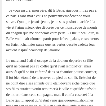
– Je vous assure, mon père, dit la Belle, quevous n’irez pas à
ce palais sans moi : vous ne pouvezm’empêcher de vous
suivre. Quoique je sois jeune, je ne suis pasfort attachée à la
vie et j’aime mieux être dévorée par ce monstreque de mourir
du chagrin que me donnerait votre perte. » Oneut beau dire, la
Belle voulut absolument partir pour le beaupalais, et ses sœurs
en étaient charmées parce que les vertus decette cadette leur
avaient inspiré beaucoup de jalousie.
Le marchand était si occupé de la douleur deperdre sa fille
qu’il ne pensait pas au coffre qu’il avait remplid’or ; mais
aussitôt qu’il se fut enfermé dans sa chambre pourse coucher,
il fut bien étonné de le trouver au pied de son lit. Ilrésolut de
ne point dire à ses enfants qu’il était devenu riche,parce que
ses filles auraient voulu retourner à la ville et qu’ilétait résolu
de mourir dans cette campagne, mais il confia cesecret à la
Belle qui lui apprit qu’il était venu quelquesgentilshommes
pendant son absence, qu’il y en avait deux quiaimaient ses