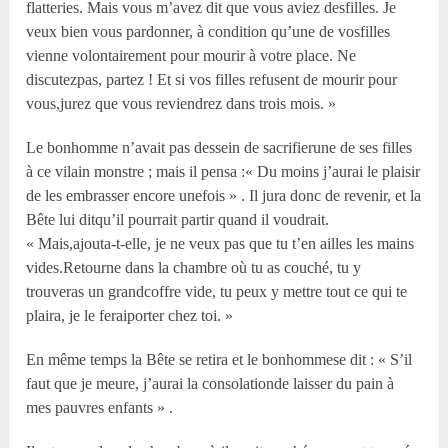
flatteries. Mais vous m’avez dit que vous aviez desfilles. Je
veux bien vous pardonner, à condition qu’une de vosfilles
vienne volontairement pour mourir à votre place. Ne
discutezpas, partez ! Et si vos filles refusent de mourir pour
vous,jurez que vous reviendrez dans trois mois. »
Le bonhomme n’avait pas dessein de sacrifierune de ses filles
à ce vilain monstre ; mais il pensa :« Du moins j’aurai le plaisir
de les embrasser encore unefois » . Il jura donc de revenir, et la
Bête lui ditqu’il pourrait partir quand il voudrait.
« Mais,ajouta-t-elle, je ne veux pas que tu t’en ailles les mains
vides.Retourne dans la chambre où tu as couché, tu y
trouveras un grandcoffre vide, tu peux y mettre tout ce qui te
plaira, je le feraiporter chez toi. »
En même temps la Bête se retira et le bonhommese dit : « S’il
faut que je meure, j’aurai la consolationde laisser du pain à
mes pauvres enfants » .