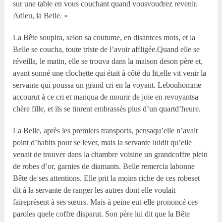
sur une table en vous couchant quand vousvoudrez revenir.
Adieu, la Belle. »
La Bête soupira, selon sa coutume, en disantces mots, et la
Belle se coucha, toute triste de l’avoir affligée.Quand elle se
réveilla, le matin, elle se trouva dans la maison deson père et,
ayant sonné une clochette qui était à côté du lit,elle vit venir la
servante qui poussa un grand cri en la voyant. Lebonhomme
accourut à ce cri et manqua de mourir de joie en revoyantsa
chère fille, et ils se tinrent embrassés plus d’un quartd’heure.
La Belle, après les premiers transports, pensaqu’elle n’avait
point d’habits pour se lever, mais la servante luidit qu’elle
venait de trouver dans la chambre voisine un grandcoffre plein
de robes d’or, garnies de diamants. Belle remercia labonne
Bête de ses attentions. Elle prit la moins riche de ces robeset
dit à la servante de ranger les autres dont elle voulait
faireprésent à ses sœurs. Mais à peine eut-elle prononcé ces
paroles quele coffre disparut. Son père lui dit que la Bête