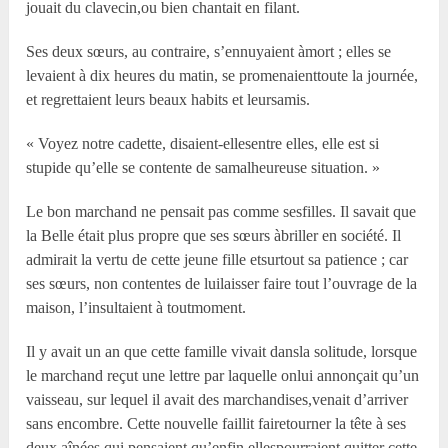
jouait du clavecin,ou bien chantait en filant.
Ses deux sœurs, au contraire, s’ennuyaient àmort ; elles se
levaient à dix heures du matin, se promenaienttoute la journée,
et regrettaient leurs beaux habits et leursamis.
« Voyez notre cadette, disaient-ellesentre elles, elle est si
stupide qu’elle se contente de samalheureuse situation. »
Le bon marchand ne pensait pas comme sesfilles. Il savait que
la Belle était plus propre que ses sœurs àbriller en société. Il
admirait la vertu de cette jeune fille etsurtout sa patience ; car
ses sœurs, non contentes de luilaisser faire tout l’ouvrage de la
maison, l’insultaient à toutmoment.
Il y avait un an que cette famille vivait dansla solitude, lorsque
le marchand reçut une lettre par laquelle onlui annonçait qu’un
vaisseau, sur lequel il avait des marchandises,venait d’arriver
sans encombre. Cette nouvelle faillit fairetourner la tête à ses
deux aînées qui pensaient qu’enfin ellespourraient quitter cette