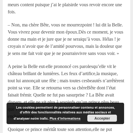
meurs content puisque j’ai le plaisirde vous revoir encore une
fois.
– Non, ma chère Bête, vous ne mourrezpoint ! lui dit la Belle.
Vous vivrez pour devenir mon époux.Dès ce moment, je vous
donne ma main et je jure que je ne seraiqu’à vous. Hélas ! je
croyais n’avoir que de l’amitié pourvous, mais la douleur que
je sens me fait voir que je ne pourraisvivre sans vous voir. »
A peine la Belle eut-elle prononcé ces parolesqu’elle vit le
château brillant de lumières. Les feux d’artifice,la musique,
tout lui annonçait une fête ; mais toutes cesbeautés n’arrêtèrent
point sa vue. Elle se retourna vers sa chèreBête dont l’état
faisait frémir. Quelle ne fut pas sasurprise ? La Bête avait
disparu, et elle ne vit plus à sespieds qu’un prince plus beau
Les cookies permettent de personnaliser contenu et annonces,
que l’Amour, qui la remerciait d’avoirrompu son
d'offrir des fonctionnalités relatives aux médias sociaux et
enchantement.
Accepter
d'analyser notre trafic.
Plus d’informations
Quoique ce prince méritât toute son attention,elle ne put