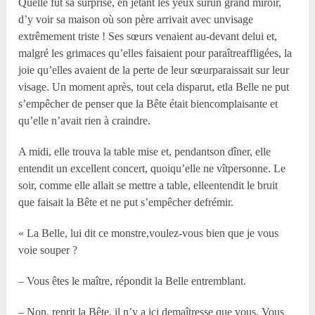
Quelle fut sa surprise, en jetant les yeux surun grand miroir,
d’y voir sa maison où son père arrivait avec unvisage
extrêmement triste ! Ses sœurs venaient au-devant delui et,
malgré les grimaces qu’elles faisaient pour paraîtreaffligées, la
joie qu’elles avaient de la perte de leur sœurparaissait sur leur
visage. Un moment après, tout cela disparut, etla Belle ne put
s’empêcher de penser que la Bête était biencomplaisante et
qu’elle n’avait rien à craindre.
A midi, elle trouva la table mise et, pendantson dîner, elle
entendit un excellent concert, quoiqu’elle ne vîtpersonne. Le
soir, comme elle allait se mettre a table, elleentendit le bruit
que faisait la Bête et ne put s’empêcher defrémir.
« La Belle, lui dit ce monstre,voulez-vous bien que je vous
voie souper ?
– Vous êtes le maître, répondit la Belle entremblant.
– Non, reprit la Bête, il n’y a ici demaîtresse que vous. Vous