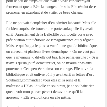
pour le peu de temps qu’elle avait à vivre car ellecroyait
fermement que la Bête la mangerait le soir. Elle résolut dese
promener en attendant et de visiter ce beau château.
Elle ne pouvait s’empêcher d’en admirer labeauté. Mais elle
fut bien surprise de trouver une porte surlaquelle il y avait
écrit : Appartement de la Belle.Elle ouvrit cette porte avec
précipitation et fut éblouie de lamagnificence qui y régnait.
Mais ce qui frappa le plus sa vue futune grande bibliothèque,
un clavecin et plusieurs livres demusique. « On ne veut pas
que je m’ennuie », dit-elletout bas. Elle pensa ensuite : « Si je
n’avais qu’un jourà demeurer ici, on ne m’aurait pas ainsi
pourvue. » Cettepensée ranima son courage. Elle ouvrit la
bibliothèque et vit unlivre où il y avait écrit en lettres d’or :
Souhaitez,commandez : vous êtes ici la reine et la
maîtresse.« Hélas ! dit-elle en soupirant, je ne souhaite rien
quede voir mon pauvre père et de savoir ce qu’il fait
àprésent. » Elle avait dit cela en elle-même.