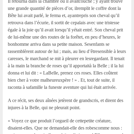
Il retourna dans la chambre où il avaitcouché ; y ayant trouvé
une grande quantité de pièces d’or, ilremplit le coffre dont la
Bête lui avait parlé, le ferma et, ayantrepris son cheval qu’il
retrouva dans l’écurie, il sortit de cepalais avec une tristesse
égale à la joie qu’il avait lorsqu’il yétait entré. Son cheval prit
de lui-même une des routes de la forêtet, en peu d’heures, le
bonhomme arriva dans sa petite maison. Sesenfants se
rassemblèrent autour de lui ; mais, au lieu d’êtresensible à leurs
caresses, le marchand se mit à pleurer en lesregardant. Il tenait
à la main la branche de roses qu’il apportaità la Belle ; il la lui
donna et lui dit : « LaBelle, prenez ces roses. Elles coûtent
bien cher à votre malheureuxpère ! » . Et, tout de suite, il
raconta à safamille la funeste aventure qui lui était arrivée.
A ce récit, ses deux aînées jetèrent de grandscris, et dirent des
injures à la Belle, qui ne pleurait point.
« Voyez ce que produit l’orgueil de cettepetite créature,
disaient-elles. Que ne demandait-elle des robescomme nous :