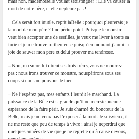
mais non, mademoiselle voulait sedistinguer ! Elle va causer la
mort de notre père, et elle nepleure pas !
– Cela serait fort inutile, reprit laBelle : pourquoi pleurerais-je
la mort de mon père ? Ilne périra point. Puisque le monstre
veut bien accepter une de sesfilles, je veux me livrer à toute sa
furie et je me trouve fortheureuse puisqu’en mourant j’aurai la
joie de sauver mon père et delui prouver ma tendresse.
– Non, ma sœur, lui dirent ses trois frères,vous ne mourrez
pas : nous irons trouver ce monstre, nouspérirons sous ses
coups si nous ne pouvons le tuer.
– Ne l’espérez pas, mes enfants ! leurdit le marchand. La
puissance de la Bête est si grande qu’il ne mereste aucune
espérance de la faire périr. Je suis charmé du boncœur de la
Belle, mais je ne veux pas l’exposer à la mort. Je suisvieux, il
ne me reste que peu de temps à vivre ; ainsi je neperdrai que
quelques années de vie que je ne regrette qu’à cause devous,
mes chers enfants.