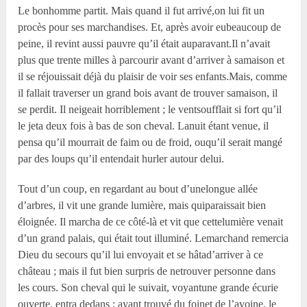
Le bonhomme partit. Mais quand il fut arrivé,on lui fit un
procès pour ses marchandises. Et, après avoir eubeaucoup de
peine, il revint aussi pauvre qu’il était auparavant.Il n’avait
plus que trente milles à parcourir avant d’arriver à samaison et
il se réjouissait déjà du plaisir de voir ses enfants.Mais, comme
il fallait traverser un grand bois avant de trouver samaison, il
se perdit. Il neigeait horriblement ; le ventsoufflait si fort qu’il
le jeta deux fois à bas de son cheval. Lanuit étant venue, il
pensa qu’il mourrait de faim ou de froid, ouqu’il serait mangé
par des loups qu’il entendait hurler autour delui.
Tout d’un coup, en regardant au bout d’unelongue allée
d’arbres, il vit une grande lumière, mais quiparaissait bien
éloignée. Il marcha de ce côté-là et vit que cettelumière venait
d’un grand palais, qui était tout illuminé. Lemarchand remercia
Dieu du secours qu’il lui envoyait et se hâtad’arriver à ce
château ; mais il fut bien surpris de netrouver personne dans
les cours. Son cheval qui le suivait, voyantune grande écurie
ouverte, entra dedans ; ayant trouvé du foinet de l’avoine, le