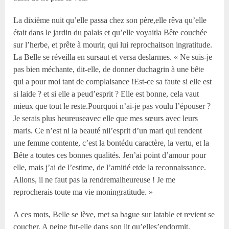
La dixième nuit qu’elle passa chez son père,elle rêva qu’elle
était dans le jardin du palais et qu’elle voyaitla Bête couchée
sur l’herbe, et prête à mourir, qui lui reprochaitson ingratitude.
La Belle se réveilla en sursaut et versa deslarmes. « Ne suis-je
pas bien méchante, dit-elle, de donner duchagrin à une bête
qui a pour moi tant de complaisance !Est-ce sa faute si elle est
si laide ? et si elle a peud’esprit ? Elle est bonne, cela vaut
mieux que tout le reste.Pourquoi n’ai-je pas voulu l’épouser ?
Je serais plus heureuseavec elle que mes sœurs avec leurs
maris. Ce n’est ni la beauté nil’esprit d’un mari qui rendent
une femme contente, c’est la bontédu caractère, la vertu, et la
Bête a toutes ces bonnes qualités. Jen’ai point d’amour pour
elle, mais j’ai de l’estime, de l’amitié etde la reconnaissance.
Allons, il ne faut pas la rendremalheureuse ! Je me
reprocherais toute ma vie moningratitude. »
A ces mots, Belle se lève, met sa bague sur latable et revient se
coucher. A peine fut-elle dans son lit qu’elles’endormit.