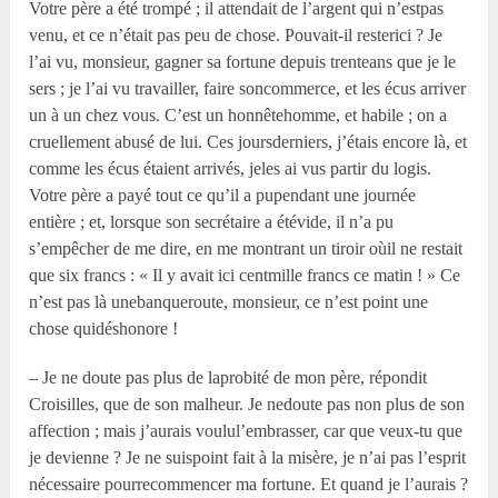
Votre père a été trompé ; il attendait de l’argent qui n’estpas
venu, et ce n’était pas peu de chose. Pouvait-il resterici ? Je
l’ai vu, monsieur, gagner sa fortune depuis trenteans que je le
sers ; je l’ai vu travailler, faire soncommerce, et les écus arriver
un à un chez vous. C’est un honnêtehomme, et habile ; on a
cruellement abusé de lui. Ces joursderniers, j’étais encore là, et
comme les écus étaient arrivés, jeles ai vus partir du logis.
Votre père a payé tout ce qu’il a pupendant une journée
entière ; et, lorsque son secrétaire a étévide, il n’a pu
s’empêcher de me dire, en me montrant un tiroir oùil ne restait
que six francs : « Il y avait ici centmille francs ce matin ! » Ce
n’est pas là unebanqueroute, monsieur, ce n’est point une
chose quidéshonore !
– Je ne doute pas plus de laprobité de mon père, répondit
Croisilles, que de son malheur. Je nedoute pas non plus de son
affection ; mais j’aurais voulul’embrasser, car que veux-tu que
je devienne ? Je ne suispoint fait à la misère, je n’ai pas l’esprit
nécessaire pourrecommencer ma fortune. Et quand je l’aurais ?