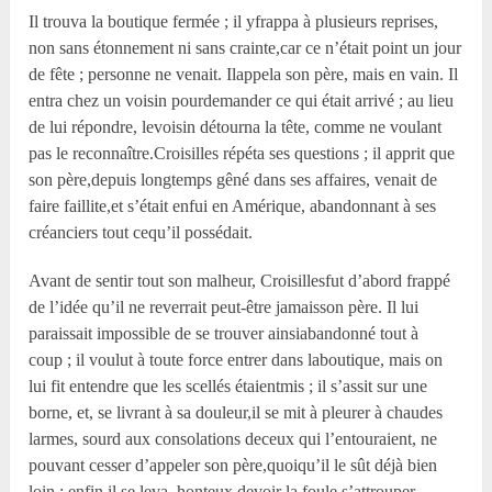
Il trouva la boutique fermée ; il yfrappa à plusieurs reprises,
non sans étonnement ni sans crainte,car ce n’était point un jour
de fête ; personne ne venait. Ilappela son père, mais en vain. Il
entra chez un voisin pourdemander ce qui était arrivé ; au lieu
de lui répondre, levoisin détourna la tête, comme ne voulant
pas le reconnaître.Croisilles répéta ses questions ; il apprit que
son père,depuis longtemps gêné dans ses affaires, venait de
faire faillite,et s’était enfui en Amérique, abandonnant à ses
créanciers tout cequ’il possédait.
Avant de sentir tout son malheur, Croisillesfut d’abord frappé
de l’idée qu’il ne reverrait peut-être jamaisson père. Il lui
paraissait impossible de se trouver ainsiabandonné tout à
coup ; il voulut à toute force entrer dans laboutique, mais on
lui fit entendre que les scellés étaientmis ; il s’assit sur une
borne, et, se livrant à sa douleur,il se mit à pleurer à chaudes
larmes, sourd aux consolations deceux qui l’entouraient, ne
pouvant cesser d’appeler son père,quoiqu’il le sût déjà bien
loin ; enfin il se leva, honteux devoir la foule s’attrouper