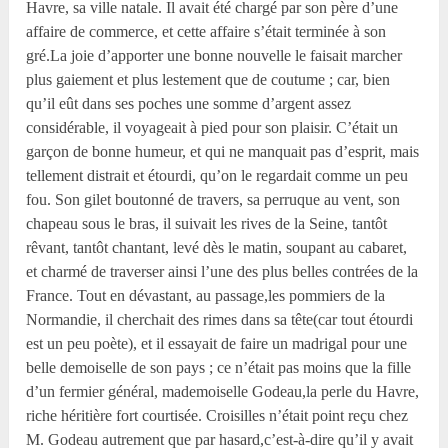
Havre, sa ville natale. Il avait été chargé par son père d’une
affaire de commerce, et cette affaire s’était terminée à son
gré.La joie d’apporter une bonne nouvelle le faisait marcher
plus gaiement et plus lestement que de coutume ; car, bien
qu’il eût dans ses poches une somme d’argent assez
considérable, il voyageait à pied pour son plaisir. C’était un
garçon de bonne humeur, et qui ne manquait pas d’esprit, mais
tellement distrait et étourdi, qu’on le regardait comme un peu
fou. Son gilet boutonné de travers, sa perruque au vent, son
chapeau sous le bras, il suivait les rives de la Seine, tantôt
rêvant, tantôt chantant, levé dès le matin, soupant au cabaret,
et charmé de traverser ainsi l’une des plus belles contrées de la
France. Tout en dévastant, au passage,les pommiers de la
Normandie, il cherchait des rimes dans sa tête(car tout étourdi
est un peu poète), et il essayait de faire un madrigal pour une
belle demoiselle de son pays ; ce n’était pas moins que la fille
d’un fermier général, mademoiselle Godeau,la perle du Havre,
riche héritière fort courtisée. Croisilles n’était point reçu chez
M. Godeau autrement que par hasard,c’est-à-dire qu’il y avait