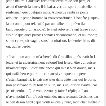
jeune maître. Croisilles reconnutl’écriture de son père, et,
avant d’ouvrir la lettre, il la baisaavec transport ; mais elle ne
renfermait que quelques mots. Aulieu de sentir sa peine
adoucie, le jeune homme la trouvaconfirmée. Honnête jusque-
là et connu pour tel, ruiné par unmalheur imprévu (la
banqueroute d’un associé), le vieil orfèvren’avait laissé à son
fils que quelques paroles banales deconsolation, et nul espoir,
sinon cet espoir vague, sans but niraison, le dernier bien, dit-
on, qui se perde.
« Jean, mon ami, tu m’asbercé, dit Croisilles après avoir lu la
lettre, et tu escertainement aujourd’hui le seul être qui puisse
m’aimer unpeu ; c’est une chose qui m’est bien douce, mais
qui estfâcheuse pour toi ; car, aussi vrai que mon père
s’estembarqué là, je vais me jeter dans cette mer qui le porte,
non pasdevant toi ni tout de suite, mais un jour ou l’autre, car
je suisperdu. – Que voulez-vous y faire ? répliqua Jean,
n’ayantpoint l’air d’avoir entendu, mais retenant Croisilles par
le pan deson habit ; que voulez-vous y faire, mon cher maître ?