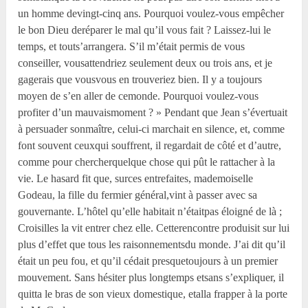
un homme devingt-cinq ans. Pourquoi voulez-vous empêcher
le bon Dieu deréparer le mal qu’il vous fait ? Laissez-lui le
temps, et touts’arrangera. S’il m’était permis de vous
conseiller, vousattendriez seulement deux ou trois ans, et je
gagerais que vousvous en trouveriez bien. Il y a toujours
moyen de s’en aller de cemonde. Pourquoi voulez-vous
profiter d’un mauvaismoment ? » Pendant que Jean s’évertuait
à persuader sonmaître, celui-ci marchait en silence, et, comme
font souvent ceuxqui souffrent, il regardait de côté et d’autre,
comme pour chercherquelque chose qui pût le rattacher à la
vie. Le hasard fit que, surces entrefaites, mademoiselle
Godeau, la fille du fermier général,vint à passer avec sa
gouvernante. L’hôtel qu’elle habitait n’étaitpas éloigné de là ;
Croisilles la vit entrer chez elle. Cetterencontre produisit sur lui
plus d’effet que tous les raisonnementsdu monde. J’ai dit qu’il
était un peu fou, et qu’il cédait presquetoujours à un premier
mouvement. Sans hésiter plus longtemps etsans s’expliquer, il
quitta le bras de son vieux domestique, etalla frapper à la porte