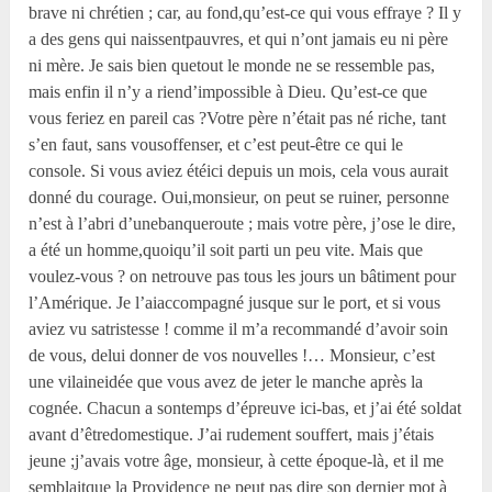
brave ni chrétien ; car, au fond,qu’est-ce qui vous effraye ? Il y
a des gens qui naissentpauvres, et qui n’ont jamais eu ni père
ni mère. Je sais bien quetout le monde ne se ressemble pas,
mais enfin il n’y a riend’impossible à Dieu. Qu’est-ce que
vous feriez en pareil cas ?Votre père n’était pas né riche, tant
s’en faut, sans vousoffenser, et c’est peut-être ce qui le
console. Si vous aviez étéici depuis un mois, cela vous aurait
donné du courage. Oui,monsieur, on peut se ruiner, personne
n’est à l’abri d’unebanqueroute ; mais votre père, j’ose le dire,
a été un homme,quoiqu’il soit parti un peu vite. Mais que
voulez-vous ? on netrouve pas tous les jours un bâtiment pour
l’Amérique. Je l’aiaccompagné jusque sur le port, et si vous
aviez vu satristesse ! comme il m’a recommandé d’avoir soin
de vous, delui donner de vos nouvelles !… Monsieur, c’est
une vilaineidée que vous avez de jeter le manche après la
cognée. Chacun a sontemps d’épreuve ici-bas, et j’ai été soldat
avant d’êtredomestique. J’ai rudement souffert, mais j’étais
jeune ;j’avais votre âge, monsieur, à cette époque-là, et il me
semblaitque la Providence ne peut pas dire son dernier mot à