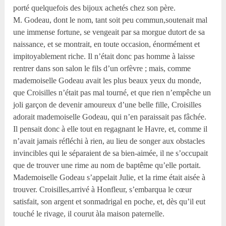
porté quelquefois des bijoux achetés chez son père.
M. Godeau, dont le nom, tant soit peu commun,soutenait mal
une immense fortune, se vengeait par sa morgue dutort de sa
naissance, et se montrait, en toute occasion, énormément et
impitoyablement riche. Il n’était donc pas homme à laisse
rentrer dans son salon le fils d’un orfèvre ; mais, comme
mademoiselle Godeau avait les plus beaux yeux du monde,
que Croisilles n’était pas mal tourné, et que rien n’empêche un
joli garçon de devenir amoureux d’une belle fille, Croisilles
adorait mademoiselle Godeau, qui n’en paraissait pas fâchée.
Il pensait donc à elle tout en regagnant le Havre, et, comme il
n’avait jamais réfléchi à rien, au lieu de songer aux obstacles
invincibles qui le séparaient de sa bien-aimée, il ne s’occupait
que de trouver une rime au nom de baptême qu’elle portait.
Mademoiselle Godeau s’appelait Julie, et la rime était aisée à
trouver. Croisilles,arrivé à Honfleur, s’embarqua le cœur
satisfait, son argent et sonmadrigal en poche, et, dès qu’il eut
touché le rivage, il courut àla maison paternelle.