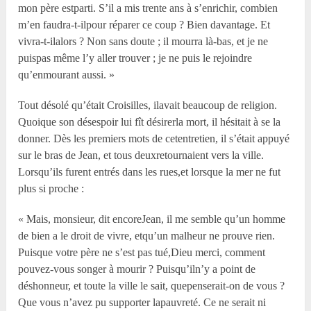
mon père estparti. S’il a mis trente ans à s’enrichir, combien
m’en faudra-t-ilpour réparer ce coup ? Bien davantage. Et
vivra-t-ilalors ? Non sans doute ; il mourra là-bas, et je ne
puispas même l’y aller trouver ; je ne puis le rejoindre
qu’enmourant aussi. »
Tout désolé qu’était Croisilles, ilavait beaucoup de religion.
Quoique son désespoir lui fît désirerla mort, il hésitait à se la
donner. Dès les premiers mots de cetentretien, il s’était appuyé
sur le bras de Jean, et tous deuxretournaient vers la ville.
Lorsqu’ils furent entrés dans les rues,et lorsque la mer ne fut
plus si proche :
« Mais, monsieur, dit encoreJean, il me semble qu’un homme
de bien a le droit de vivre, etqu’un malheur ne prouve rien.
Puisque votre père ne s’est pas tué,Dieu merci, comment
pouvez-vous songer à mourir ? Puisqu’iln’y a point de
déshonneur, et toute la ville le sait, quepenserait-on de vous ?
Que vous n’avez pu supporter lapauvreté. Ce ne serait ni