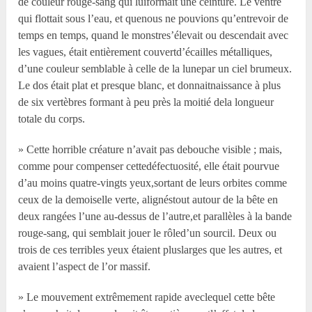
de couleur rouge-sang qui luiformait une ceinture. Le ventre
qui flottait sous l’eau, et quenous ne pouvions qu’entrevoir de
temps en temps, quand le monstres’élevait ou descendait avec
les vagues, était entièrement couvertd’écailles métalliques,
d’une couleur semblable à celle de la lunepar un ciel brumeux.
Le dos était plat et presque blanc, et donnaitnaissance à plus
de six vertèbres formant à peu près la moitié dela longueur
totale du corps.
» Cette horrible créature n’avait pas debouche visible ; mais,
comme pour compenser cettedéfectuosité, elle était pourvue
d’au moins quatre-vingts yeux,sortant de leurs orbites comme
ceux de la demoiselle verte, alignéstout autour de la bête en
deux rangées l’une au-dessus de l’autre,et parallèles à la bande
rouge-sang, qui semblait jouer le rôled’un sourcil. Deux ou
trois de ces terribles yeux étaient pluslarges que les autres, et
avaient l’aspect de l’or massif.
» Le mouvement extrêmement rapide aveclequel cette bête