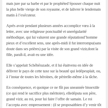
mais jure par sa barbe et par le prophèted’épouser chaque nuit
la plus belle vierge de son royaume, et de lalivrer le lendemain
matin à l’exécuteur.
Après avoir pendant plusieurs années accomplice vœu à la
lettre, avec une religieuse ponctualité et unerégularité
méthodique, qui lui valurent une grande réputationd’homme
pieux et d’excellent sens, une après-midi il fut interrompu(sans
doute dans ses prières) par la visite de son grand vizir,dont la
fille, paraît-il, avait eu une idée.
Elle s’appelait Schéhérazade, et il lui étaitvenu en idée de
délivrer le pays de cette taxe sur la beauté qui ledépeuplait, ou,
à l’instar de toutes les héroïnes, de périrelle-même à la tâche.
En conséquence, et quoique ce ne fût pas uneannée bissextile
(ce qui rend le sacrifice plus méritoire), elledéputa son père,
grand vizir, au roi, pour lui faire l’offre de samain. Le roi
l’accepta avec empressement : (il se proposaitbien d’y venir tôt