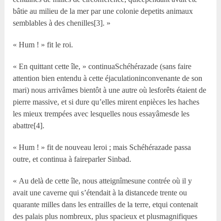
bâtie au milieu de la mer par une colonie depetits animaux
semblables à des chenilles[3]. »
« Hum ! » fit le roi.
« En quittant cette île, » continuaSchéhérazade (sans faire
attention bien entendu à cette éjaculationinconvenante de son
mari) nous arrivâmes bientôt à une autre où lesforêts étaient de
pierre massive, et si dure qu’elles mirent enpièces les haches
les mieux trempées avec lesquelles nous essayâmesde les
abattre[4].
« Hum ! » fit de nouveau leroi ; mais Schéhérazade passa
outre, et continua à faireparler Sinbad.
« Au delà de cette île, nous atteignîmesune contrée où il y
avait une caverne qui s’étendait à la distancede trente ou
quarante milles dans les entrailles de la terre, etqui contenait
des palais plus nombreux, plus spacieux et plusmagnifiques