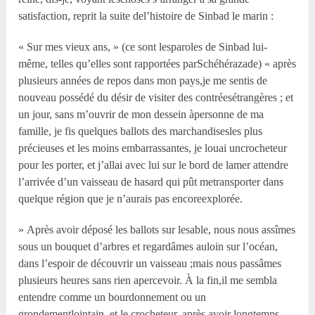
satisfaction, reprit la suite del’histoire de Sinbad le marin :
« Sur mes vieux ans, » (ce sont lesparoles de Sinbad lui-
même, telles qu’elles sont rapportées parSchéhérazade) « après
plusieurs années de repos dans mon pays,je me sentis de
nouveau possédé du désir de visiter des contréesétrangères ; et
un jour, sans m’ouvrir de mon dessein àpersonne de ma
famille, je fis quelques ballots des marchandisesles plus
précieuses et les moins embarrassantes, je louai uncrocheteur
pour les porter, et j’allai avec lui sur le bord de lamer attendre
l’arrivée d’un vaisseau de hasard qui pût metransporter dans
quelque région que je n’aurais pas encoreexplorée.
» Après avoir déposé les ballots sur lesable, nous nous assîmes
sous un bouquet d’arbres et regardâmes auloin sur l’océan,
dans l’espoir de découvrir un vaisseau ;mais nous passâmes
plusieurs heures sans rien apercevoir. À la fin,il me sembla
entendre comme un bourdonnement ou un
grondementlointain, et le crocheteur, après avoir longtemps