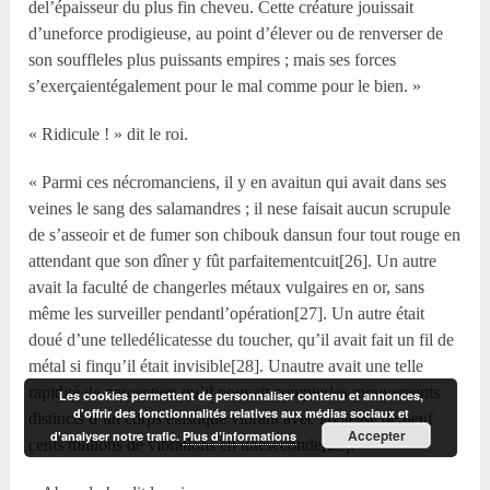
del’épaisseur du plus fin cheveu. Cette créature jouissait
d’uneforce prodigieuse, au point d’élever ou de renverser de
son souffleles plus puissants empires ; mais ses forces
s’exerçaientégalement pour le mal comme pour le bien. »
« Ridicule ! » dit le roi.
« Parmi ces nécromanciens, il y en avaitun qui avait dans ses
veines le sang des salamandres ; il nese faisait aucun scrupule
de s’asseoir et de fumer son chibouk dansun four tout rouge en
attendant que son dîner y fût parfaitementcuit[26]. Un autre
avait la faculté de changerles métaux vulgaires en or, sans
même les surveiller pendantl’opération[27]. Un autre était
doué d’une telledélicatesse du toucher, qu’il avait fait un fil de
métal si finqu’il était invisible[28]. Unautre avait une telle
rapidité de perception qu’il pouvait compterles mouvements
Les cookies permettent de personnaliser contenu et annonces,
d'offrir des fonctionnalités relatives aux médias sociaux et
distincts d’un corps élastique vibrant avec lavitesse de neuf
Accepter
d'analyser notre trafic.
Plus d’informations
cents millions de vibrations en uneseconde[29]. »