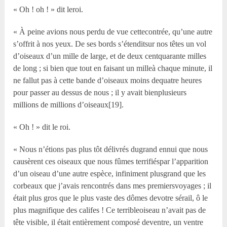
« Oh ! oh ! » dit leroi.
« À peine avions nous perdu de vue cettecontrée, qu’une autre
s’offrit à nos yeux. De ses bords s’étenditsur nos têtes un vol
d’oiseaux d’un mille de large, et de deux centquarante milles
de long ; si bien que tout en faisant un milleà chaque minute, il
ne fallut pas à cette bande d’oiseaux moins dequatre heures
pour passer au dessus de nous ; il y avait bienplusieurs
millions de millions d’oiseaux[19].
« Oh ! » dit le roi.
« Nous n’étions pas plus tôt délivrés dugrand ennui que nous
causèrent ces oiseaux que nous fûmes terrifiéspar l’apparition
d’un oiseau d’une autre espèce, infiniment plusgrand que les
corbeaux que j’avais rencontrés dans mes premiersvoyages ; il
était plus gros que le plus vaste des dômes devotre sérail, ô le
plus magnifique des califes ! Ce terribleoiseau n’avait pas de
tête visible, il était entièrement composé deventre, un ventre