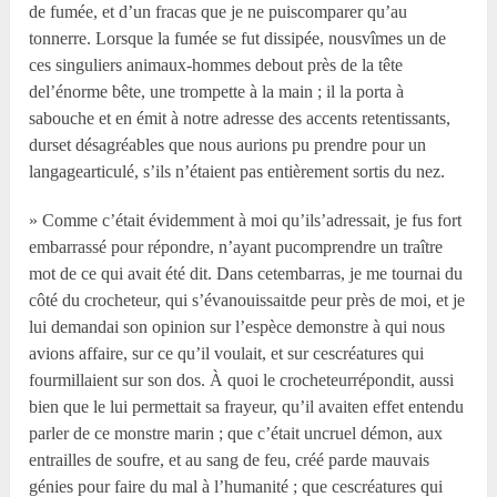
de fumée, et d’un fracas que je ne puiscomparer qu’au
tonnerre. Lorsque la fumée se fut dissipée, nousvîmes un de
ces singuliers animaux-hommes debout près de la tête
del’énorme bête, une trompette à la main ; il la porta à
sabouche et en émit à notre adresse des accents retentissants,
durset désagréables que nous aurions pu prendre pour un
langagearticulé, s’ils n’étaient pas entièrement sortis du nez.
» Comme c’était évidemment à moi qu’ils’adressait, je fus fort
embarrassé pour répondre, n’ayant pucomprendre un traître
mot de ce qui avait été dit. Dans cetembarras, je me tournai du
côté du crocheteur, qui s’évanouissaitde peur près de moi, et je
lui demandai son opinion sur l’espèce demonstre à qui nous
avions affaire, sur ce qu’il voulait, et sur cescréatures qui
fourmillaient sur son dos. À quoi le crocheteurrépondit, aussi
bien que le lui permettait sa frayeur, qu’il avaiten effet entendu
parler de ce monstre marin ; que c’était uncruel démon, aux
entrailles de soufre, et au sang de feu, créé parde mauvais
génies pour faire du mal à l’humanité ; que cescréatures qui