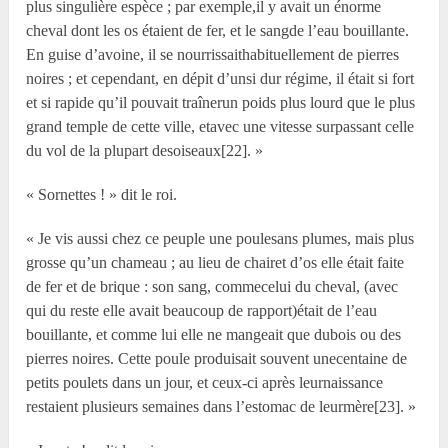
plus singulière espèce ; par exemple,il y avait un énorme
cheval dont les os étaient de fer, et le sangde l’eau bouillante.
En guise d’avoine, il se nourrissaithabituellement de pierres
noires ; et cependant, en dépit d’unsi dur régime, il était si fort
et si rapide qu’il pouvait traînerun poids plus lourd que le plus
grand temple de cette ville, etavec une vitesse surpassant celle
du vol de la plupart desoiseaux[22]. »
« Sornettes ! » dit le roi.
« Je vis aussi chez ce peuple une poulesans plumes, mais plus
grosse qu’un chameau ; au lieu de chairet d’os elle était faite
de fer et de brique : son sang, commecelui du cheval, (avec
qui du reste elle avait beaucoup de rapport)était de l’eau
bouillante, et comme lui elle ne mangeait que dubois ou des
pierres noires. Cette poule produisait souvent unecentaine de
petits poulets dans un jour, et ceux-ci après leurnaissance
restaient plusieurs semaines dans l’estomac de leurmère[23]. »