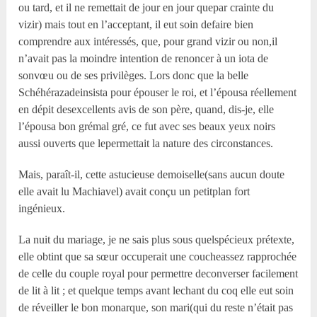
ou tard, et il ne remettait de jour en jour quepar crainte du
vizir) mais tout en l’acceptant, il eut soin defaire bien
comprendre aux intéressés, que, pour grand vizir ou non,il
n’avait pas la moindre intention de renoncer à un iota de
sonvœu ou de ses privilèges. Lors donc que la belle
Schéhérazadeinsista pour épouser le roi, et l’épousa réellement
en dépit desexcellents avis de son père, quand, dis-je, elle
l’épousa bon grémal gré, ce fut avec ses beaux yeux noirs
aussi ouverts que lepermettait la nature des circonstances.
Mais, paraît-il, cette astucieuse demoiselle(sans aucun doute
elle avait lu Machiavel) avait conçu un petitplan fort
ingénieux.
La nuit du mariage, je ne sais plus sous quelspécieux prétexte,
elle obtint que sa sœur occuperait une coucheassez rapprochée
de celle du couple royal pour permettre deconverser facilement
de lit à lit ; et quelque temps avant lechant du coq elle eut soin
de réveiller le bon monarque, son mari(qui du reste n’était pas