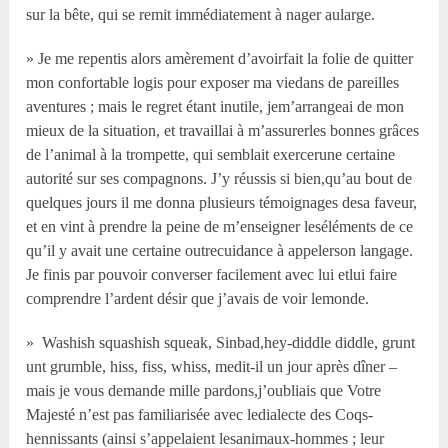
sur la bête, qui se remit immédiatement à nager aularge.
» Je me repentis alors amèrement d’avoirfait la folie de quitter
mon confortable logis pour exposer ma viedans de pareilles
aventures ; mais le regret étant inutile, jem’arrangeai de mon
mieux de la situation, et travaillai à m’assurerles bonnes grâces
de l’animal à la trompette, qui semblait exercerune certaine
autorité sur ses compagnons. J’y réussis si bien,qu’au bout de
quelques jours il me donna plusieurs témoignages desa faveur,
et en vint à prendre la peine de m’enseigner leséléments de ce
qu’il y avait une certaine outrecuidance à appelerson langage.
Je finis par pouvoir converser facilement avec lui etlui faire
comprendre l’ardent désir que j’avais de voir lemonde.
» Washish squashish squeak, Sinbad,hey-diddle diddle, grunt
unt grumble, hiss, fiss, whiss, medit-il un jour après dîner –
mais je vous demande mille pardons,j’oubliais que Votre
Majesté n’est pas familiarisée avec ledialecte des Coqs-
hennissants (ainsi s’appelaient lesanimaux-hommes ; leur