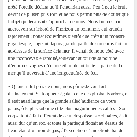
prêté l’oreille,déclara qu’il l’entendait aussi. Peu à peu le bruit
devint de plusen plus fort, et ne nous permit plus de douter que
l’objet qui lecausait s’approchât de nous. Nous finîmes par
apercevoir sur lebord de l’horizon un point noir, qui grandit
rapidement ; nousdécouvrîmes bientôt que c’était un monstre
gigantesque, nageant, laplus grande partie de son corps flottant
au-dessus de la surface dela mer. Il venait de notre côté avec
une inconcevable rapidité,soulevant autour de sa poitrine
d’énormes vagues d’écume etilluminant toute la partie de la
mer qu’il traversait d’une longuetraînée de feu.
» Quand il fut près de nous, nous pûmesle voir fort
distinctement. Sa longueur égalait celle des plushauts arbres, et
il était aussi large que la grande salled’audience de votre
palais, ô le plus sublime et le plus magnifiquedes califes ! Son
corps, tout à fait différent de celui despoissons ordinaires, était
aussi dur qu’un roc, et toute la partiequi flottait au-dessus de
l’eau était d’un noir de jais, àl’exception d’une étroite bande