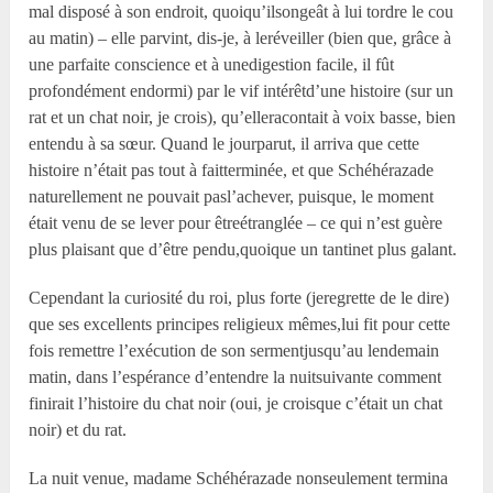
mal disposé à son endroit, quoiqu’ilsongeât à lui tordre le cou
au matin) – elle parvint, dis-je, à leréveiller (bien que, grâce à
une parfaite conscience et à unedigestion facile, il fût
profondément endormi) par le vif intérêtd’une histoire (sur un
rat et un chat noir, je crois), qu’elleracontait à voix basse, bien
entendu à sa sœur. Quand le jourparut, il arriva que cette
histoire n’était pas tout à faitterminée, et que Schéhérazade
naturellement ne pouvait pasl’achever, puisque, le moment
était venu de se lever pour êtreétranglée – ce qui n’est guère
plus plaisant que d’être pendu,quoique un tantinet plus galant.
Cependant la curiosité du roi, plus forte (jeregrette de le dire)
que ses excellents principes religieux mêmes,lui fit pour cette
fois remettre l’exécution de son sermentjusqu’au lendemain
matin, dans l’espérance d’entendre la nuitsuivante comment
finirait l’histoire du chat noir (oui, je croisque c’était un chat
noir) et du rat.
La nuit venue, madame Schéhérazade nonseulement termina