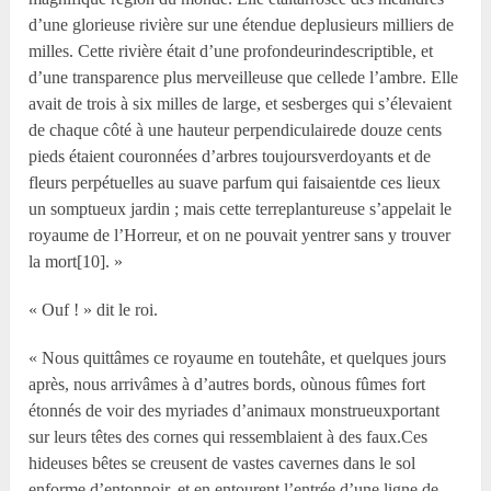
d’une glorieuse rivière sur une étendue deplusieurs milliers de
milles. Cette rivière était d’une profondeurindescriptible, et
d’une transparence plus merveilleuse que cellede l’ambre. Elle
avait de trois à six milles de large, et sesberges qui s’élevaient
de chaque côté à une hauteur perpendiculairede douze cents
pieds étaient couronnées d’arbres toujoursverdoyants et de
fleurs perpétuelles au suave parfum qui faisaientde ces lieux
un somptueux jardin ; mais cette terreplantureuse s’appelait le
royaume de l’Horreur, et on ne pouvait yentrer sans y trouver
la mort[10]. »
« Ouf ! » dit le roi.
« Nous quittâmes ce royaume en toutehâte, et quelques jours
après, nous arrivâmes à d’autres bords, oùnous fûmes fort
étonnés de voir des myriades d’animaux monstrueuxportant
sur leurs têtes des cornes qui ressemblaient à des faux.Ces
hideuses bêtes se creusent de vastes cavernes dans le sol
enforme d’entonnoir, et en entourent l’entrée d’une ligne de