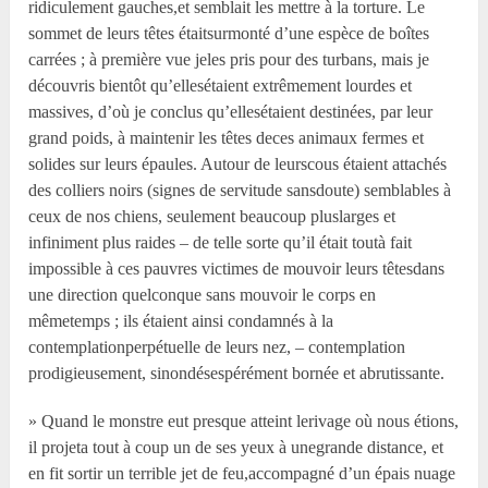
ridiculement gauches,et semblait les mettre à la torture. Le
sommet de leurs têtes étaitsurmonté d’une espèce de boîtes
carrées ; à première vue jeles pris pour des turbans, mais je
découvris bientôt qu’ellesétaient extrêmement lourdes et
massives, d’où je conclus qu’ellesétaient destinées, par leur
grand poids, à maintenir les têtes deces animaux fermes et
solides sur leurs épaules. Autour de leurscous étaient attachés
des colliers noirs (signes de servitude sansdoute) semblables à
ceux de nos chiens, seulement beaucoup pluslarges et
infiniment plus raides – de telle sorte qu’il était toutà fait
impossible à ces pauvres victimes de mouvoir leurs têtesdans
une direction quelconque sans mouvoir le corps en
mêmetemps ; ils étaient ainsi condamnés à la
contemplationperpétuelle de leurs nez, – contemplation
prodigieusement, sinondésespérément bornée et abrutissante.
» Quand le monstre eut presque atteint lerivage où nous étions,
il projeta tout à coup un de ses yeux à unegrande distance, et
en fit sortir un terrible jet de feu,accompagné d’un épais nuage