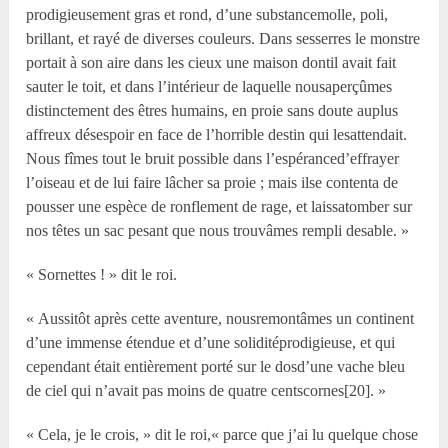
prodigieusement gras et rond, d’une substancemolle, poli,
brillant, et rayé de diverses couleurs. Dans sesserres le monstre
portait à son aire dans les cieux une maison dontil avait fait
sauter le toit, et dans l’intérieur de laquelle nousaperçûmes
distinctement des êtres humains, en proie sans doute auplus
affreux désespoir en face de l’horrible destin qui lesattendait.
Nous fîmes tout le bruit possible dans l’espéranced’effrayer
l’oiseau et de lui faire lâcher sa proie ; mais ilse contenta de
pousser une espèce de ronflement de rage, et laissatomber sur
nos têtes un sac pesant que nous trouvâmes rempli desable. »
« Sornettes ! » dit le roi.
« Aussitôt après cette aventure, nousremontâmes un continent
d’une immense étendue et d’une soliditéprodigieuse, et qui
cependant était entièrement porté sur le dosd’une vache bleu
de ciel qui n’avait pas moins de quatre centscornes[20]. »
« Cela, je le crois, » dit le roi,« parce que j’ai lu quelque chose