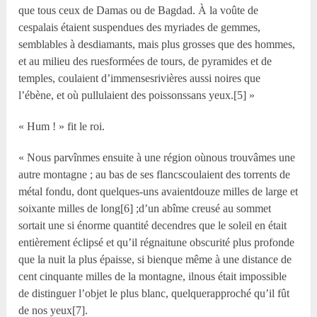
que tous ceux de Damas ou de Bagdad. À la voûte de
cespalais étaient suspendues des myriades de gemmes,
semblables à desdiamants, mais plus grosses que des hommes,
et au milieu des ruesformées de tours, de pyramides et de
temples, coulaient d’immensesrivières aussi noires que
l’ébène, et où pullulaient des poissonssans yeux.[5] »
« Hum ! » fit le roi.
« Nous parvînmes ensuite à une région oùnous trouvâmes une
autre montagne ; au bas de ses flancscoulaient des torrents de
métal fondu, dont quelques-uns avaientdouze milles de large et
soixante milles de long[6] ;d’un abîme creusé au sommet
sortait une si énorme quantité decendres que le soleil en était
entièrement éclipsé et qu’il régnaitune obscurité plus profonde
que la nuit la plus épaisse, si bienque même à une distance de
cent cinquante milles de la montagne, ilnous était impossible
de distinguer l’objet le plus blanc, quelquerapproché qu’il fût
de nos yeux[7].