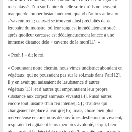
rocsentassés l’un sur l’autre de telle sorte qu’ils ne peuvent
manquerde tomber instantanément, quand d’autres animaux
s’yaventurent ; ceux-ci se trouvent ainsi précipités dans
lerepaire du monstre, où leur sang est immédiatement sucé,
après quoileur carcasse est dédaigneusement lancée à une
immense distance dela « caverne de la mort[11]. »
« Peuh ! » dit le roi.
« Continuant notre chemin, nous vîmes undistrict abondant en
végétaux, qui ne poussaient pas sur le sol,mais dans l’air[12].
Il y en avait qui naissaient de lasubstance d’autres
végétaux[13] ;et d’autres qui empruntaient leur propre
substance aux corpsd’animaux vivants[14]. Puisd’autres
encore tout luisants d’un feu intense[15] ; d’autres qui
changeaient deplace à leur gré[16] ;mais, chose bien plus
merveilleuse encore, nous découvrîmes desfleurs qui vivaient,
respiraient et agitaient leurs membres àvolonté, et qui, bien
plus, avaient la détestable passion del’humanité pour asservir