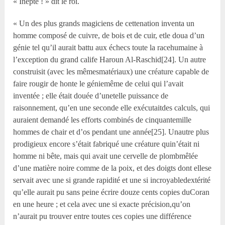
« Inepte ! » dit le roi.
« Un des plus grands magiciens de cettenation inventa un
homme composé de cuivre, de bois et de cuir, etle doua d’un
génie tel qu’il aurait battu aux échecs toute la racehumaine à
l’exception du grand calife Haroun Al-Raschid[24]. Un autre
construisit (avec les mêmesmatériaux) une créature capable de
faire rougir de honte le géniemême de celui qui l’avait
inventée ; elle était douée d’unetelle puissance de
raisonnement, qu’en une seconde elle exécutaitdes calculs, qui
auraient demandé les efforts combinés de cinquantemille
hommes de chair et d’os pendant une année[25]. Unautre plus
prodigieux encore s’était fabriqué une créature quin’était ni
homme ni bête, mais qui avait une cervelle de plombmêlée
d’une matière noire comme de la poix, et des doigts dont ellese
servait avec une si grande rapidité et une si incroyabledextérité
qu’elle aurait pu sans peine écrire douze cents copies duCoran
en une heure ; et cela avec une si exacte précision,qu’on
n’aurait pu trouver entre toutes ces copies une différence