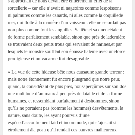
s’approchait de nous devait être entièrementl’effet de la
sorcellerie – car elle n’avait ni nageoires comme lespoissons,
ni palmures comme les canards, ni ailes comme la coquillede
mer, qui flotte à la manière d’un vaisseau : elle ne setordait pas
non plus comme font les anguilles. Sa tête et sa queueétaient
de forme parfaitement semblable, sinon que près de ladernière
se trouvaient deux petits trous qui servaient de narines,et par
lesquels le monstre soufflait son épaisse haleine avec uneforce
prodigieuse et un vacarme fort désagréable.
» La vue de cette hideuse bête nous causaune grande terreur ;
mais notre étonnement fut encore plusgrand que notre peur,
quand, la considérant de plus près, nousaperçûmes sur son dos
une multitude d’animaux à peu près de lataille et de la forme
humaines, et ressemblant parfaitement à deshommes, sinon
qu’ils ne portaient pas (comme les hommes) desvêtements, la
nature, sans doute, les ayant pourvus d’une
espèced’accoutrement laid et incommode, qui s’ajustait si
étroitement àla peau qu’il rendait ces pauvres malheureux