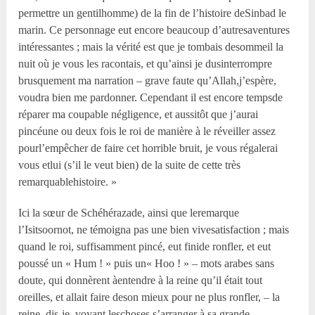
permettre un gentilhomme) de la fin de l’histoire deSinbad le
marin. Ce personnage eut encore beaucoup d’autresaventures
intéressantes ; mais la vérité est que je tombais desommeil la
nuit où je vous les racontais, et qu’ainsi je dusinterrompre
brusquement ma narration – grave faute qu’Allah,j’espère,
voudra bien me pardonner. Cependant il est encore tempsde
réparer ma coupable négligence, et aussitôt que j’aurai
pincéune ou deux fois le roi de manière à le réveiller assez
pourl’empêcher de faire cet horrible bruit, je vous régalerai
vous etlui (s’il le veut bien) de la suite de cette très
remarquablehistoire. »
Ici la sœur de Schéhérazade, ainsi que leremarque
l’Isitsoornot, ne témoigna pas une bien vivesatisfaction ; mais
quand le roi, suffisamment pincé, eut finide ronfler, et eut
poussé un « Hum ! » puis un« Hoo ! » – mots arabes sans
doute, qui donnèrent àentendre à la reine qu’il était tout
oreilles, et allait faire deson mieux pour ne plus ronfler, – la
reine, dis-je, voyant leschoses s’arranger à sa grande