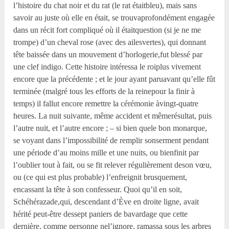
l’histoire du chat noir et du rat (le rat étaitbleu), mais sans
savoir au juste où elle en était, se trouvaprofondément engagée
dans un récit fort compliqué où il étaitquestion (si je ne me
trompe) d’un cheval rose (avec des ailesvertes), qui donnant
tête baissée dans un mouvement d’horlogerie,fut blessé par
une clef indigo. Cette histoire intéressa le roiplus vivement
encore que la précédente ; et le jour ayant paruavant qu’elle fût
terminée (malgré tous les efforts de la reinepour la finir à
temps) il fallut encore remettre la cérémonie àvingt-quatre
heures. La nuit suivante, même accident et mêmerésultat, puis
l’autre nuit, et l’autre encore ; – si bien quele bon monarque,
se voyant dans l’impossibilité de remplir sonserment pendant
une période d’au moins mille et une nuits, ou bienfinit par
l’oublier tout à fait, ou se fit relever régulièrement deson vœu,
ou (ce qui est plus probable) l’enfreignit brusquement,
encassant la tête à son confesseur. Quoi qu’il en soit,
Schéhérazade,qui, descendant d’Ève en droite ligne, avait
hérité peut-être dessept paniers de bavardage que cette
dernière, comme personne nel’ignore, ramassa sous les arbres