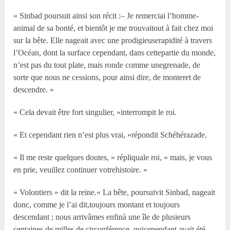
« Sinbad poursuit ainsi son récit :– Je remerciai l’homme-
animal de sa bonté, et bientôt je me trouvaitout à fait chez moi
sur la bête. Elle nageait avec une prodigieuserapidité à travers
l’Océan, dont la surface cependant, dans cettepartie du monde,
n’est pas du tout plate, mais ronde comme unegrenade, de
sorte que nous ne cessions, pour ainsi dire, de monteret de
descendre. »
« Cela devait être fort singulier, »interrompit le roi.
« Et cependant rien n’est plus vrai, »répondit Schéhérazade.
« Il me reste quelques doutes, » répliquale roi, « mais, je vous
en prie, veuillez continuer votrehistoire. »
« Volontiers » dit la reine.« La bête, poursuivit Sinbad, nageait
donc, comme je l’ai dit,toujours montant et toujours
descendant ; nous arrivâmes enfinà une île de plusieurs
centaines de milles de circonférence, quicependant avait été