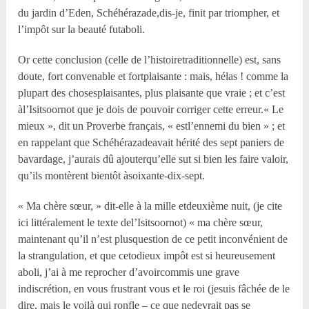
du jardin d’Eden, Schéhérazade,dis-je, finit par triompher, et
l’impôt sur la beauté futaboli.
Or cette conclusion (celle de l’histoiretraditionnelle) est, sans
doute, fort convenable et fortplaisante : mais, hélas ! comme la
plupart des chosesplaisantes, plus plaisante que vraie ; et c’est
àl’Isitsoornot que je dois de pouvoir corriger cette erreur.« Le
mieux », dit un Proverbe français, « estl’ennemi du bien » ; et
en rappelant que Schéhérazadeavait hérité des sept paniers de
bavardage, j’aurais dû ajouterqu’elle sut si bien les faire valoir,
qu’ils montèrent bientôt àsoixante-dix-sept.
« Ma chère sœur, » dit-elle à la mille etdeuxième nuit, (je cite
ici littéralement le texte del’Isitsoornot) « ma chère sœur,
maintenant qu’il n’est plusquestion de ce petit inconvénient de
la strangulation, et que cetodieux impôt est si heureusement
aboli, j’ai à me reprocher d’avoircommis une grave
indiscrétion, en vous frustrant vous et le roi (jesuis fâchée de le
dire, mais le voilà qui ronfle – ce que nedevrait pas se