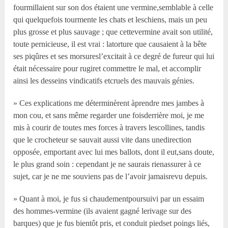
fourmillaient sur son dos étaient une vermine,semblable à celle
qui quelquefois tourmente les chats et leschiens, mais un peu
plus grosse et plus sauvage ; que cettevermine avait son utilité,
toute pernicieuse, il est vrai : latorture que causaient à la bête
ses piqûres et ses morsuresl’excitait à ce degré de fureur qui lui
était nécessaire pour rugiret commettre le mal, et accomplir
ainsi les desseins vindicatifs etcruels des mauvais génies.
» Ces explications me déterminèrent àprendre mes jambes à
mon cou, et sans même regarder une foisderrière moi, je me
mis à courir de toutes mes forces à travers lescollines, tandis
que le crocheteur se sauvait aussi vite dans unedirection
opposée, emportant avec lui mes ballots, dont il eut,sans doute,
le plus grand soin : cependant je ne saurais rienassurer à ce
sujet, car je ne me souviens pas de l’avoir jamaisrevu depuis.
» Quant à moi, je fus si chaudementpoursuivi par un essaim
des hommes-vermine (ils avaient gagné lerivage sur des
barques) que je fus bientôt pris, et conduit piedset poings liés,