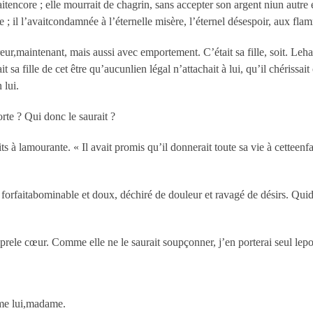
encore ; elle mourrait de chagrin, sans accepter son argent niun autre épo
e ; il l’avaitcondamnée à l’éternelle misère, l’éternel désespoir, aux flam
horreur,maintenant, mais aussi avec emportement. C’était sa fille, soit. Leh
 sa fille de cet être qu’aucunlien légal n’attachait à lui, qu’il chérissa
 lui.
porte ? Qui donc le saurait ?
ts à lamourante. « Il avait promis qu’il donnerait toute sa vie à cetteenfa
n forfaitabominable et doux, déchiré de douleur et ravagé de désirs. Quid
mprele cœur. Comme elle ne le saurait soupçonner, j’en porterai seul lepo
omme lui,madame.