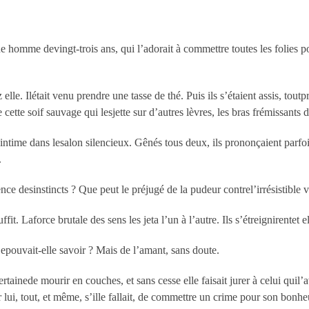
e homme devingt-trois ans, qui l’adorait à commettre toutes les folies po
 elle. Ilétait venu prendre une tasse de thé. Puis ils s’étaient assis, toutp
 cette soif sauvage qui lesjette sur d’autres lèvres, les bras frémissants 
 intime dans lesalon silencieux. Gênés tous deux, ils prononçaient parf
.
ce desinstincts ? Que peut le préjugé de la pudeur contrel’irrésistible v
ffit. Laforce brutale des sens les jeta l’un à l’autre. Ils s’étreignirentet 
epouvait-elle savoir ? Mais de l’amant, sans doute.
rtainede mourir en couches, et sans cesse elle faisait jurer à celui quil’a
ur lui, tout, et même, s’ille fallait, de commettre un crime pour son bonhe