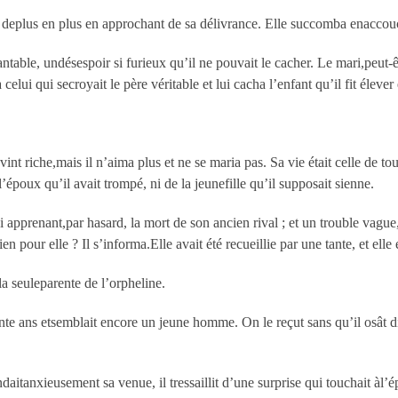
tait deplus en plus en approchant de sa délivrance. Elle succomba enaccouc
ble, undésespoir si furieux qu’il ne pouvait le cacher. Le mari,peut-être
 celui qui secroyait le père véritable et lui cacha l’enfant qu’il fit élever
vint riche,mais il n’aima plus et ne se maria pas. Sa vie était celle de
’époux qu’il avait trompé, ni de la jeunefille qu’il supposait sienne.
lui apprenant,par hasard, la mort de son ancien rival ; et un trouble vagu
n pour elle ? Il s’informa.Elle avait été recueillie par une tante, et elle
z la seuleparente de l’orpheline.
te ans etsemblait encore un jeune homme. On le reçut sans qu’il osât dir
ndaitanxieusement sa venue, il tressaillit d’une surprise qui touchait àl’ép