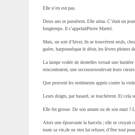
Elle n’en eut pas.
Deux ans se passèrent. Elle aima. C’était un jeun
longtemps. Il s’appelaitPierre Martel.
Mais, un soir d’hiver, ils se trouvèrent seuls, chez
guère, harponnéspar le désir, les lèvres pleines de
La lampe voilée de dentelles versait une lumière
rencontraient, une secoussesoulevait leurs cœurs
Que peuvent les sentiments appris contre la violen
Leurs doigts, par hasard, se touchèrent. Et cela su
Elle fut grosse. De son amant ou de son mari ? L
Alors une épouvante la harcela ; elle se croyait ce
toute sa vie,de ne rien lui refuser, d’être tout po