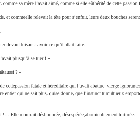
, comme sa mère l’avait aimé, comme si elle eûthérité de cette passion f
s, et commeelle relevait la tête pour s’enfuir, leurs deux bouches seren
.
er devant luisans savoir ce qu’il allait faire.
’avait plusqu’à se tuer ! »
tuâtaussi ? »
de cettepassion fatale et héréditaire qui l’avait abattue, vierge ignorant
’être entier qui ne sait plus, quise donne, que l’instinct tumultueux emport
ait !… Elle mourrait déshonorée, désespérée,abominablement torturée.