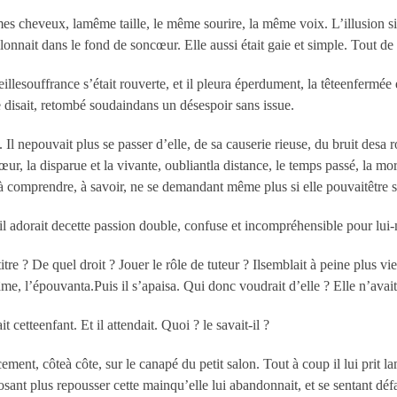
 cheveux, lamême taille, le même sourire, la même voix. L’illusion si com
lonnait dans le fond de soncœur. Elle aussi était gaie et simple. Tout de
ieillesouffrance s’était rouverte, et il pleura éperdument, la têteenfermée 
e disait, retombé soudaindans un désespoir sans issue.
. Il nepouvait plus se passer d’elle, de sa causerie rieuse, du bruit desa r
r, la disparue et la vivante, oubliantla distance, le temps passé, la mort
sà comprendre, à savoir, ne se demandant même plus si elle pouvaitêtre sa
’il adorait decette passion double, confuse et incompréhensible pour lui
itre ? De quel droit ? Jouer le rôle de tuteur ? Ilsemblait à peine plus vi
e, l’épouvanta.Puis il s’apaisa. Qui donc voudrait d’elle ? Elle n’avait
t cetteenfant. Et il attendait. Quoi ? le savait-il ?
ucement, côteà côte, sur le canapé du petit salon. Tout à coup il lui prit
ant plus repousser cette mainqu’elle lui abandonnait, et se sentant défail