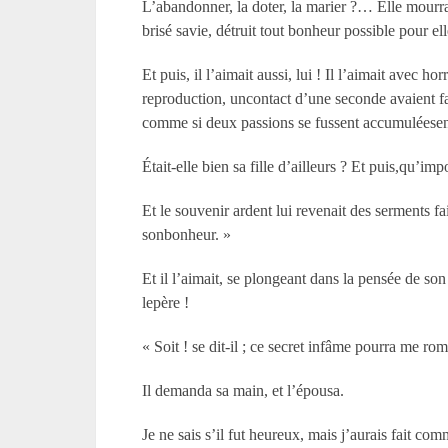
L’abandonner, la doter, la marier ?… Elle mourrait
brisé savie, détruit tout bonheur possible pour ell
Et puis, il l’aimait aussi, lui ! Il l’aimait avec 
reproduction, uncontact d’une seconde avaient fait
comme si deux passions se fussent accumuléesen
Était-elle bien sa fille d’ailleurs ? Et puis,qu’im
Et le souvenir ardent lui revenait des serments fai
sonbonheur. »
Et il l’aimait, se plongeant dans la pensée de so
lepère !
« Soit ! se dit-il ; ce secret infâme pourra me ro
Il demanda sa main, et l’épousa.
Je ne sais s’il fut heureux, mais j’aurais fait c