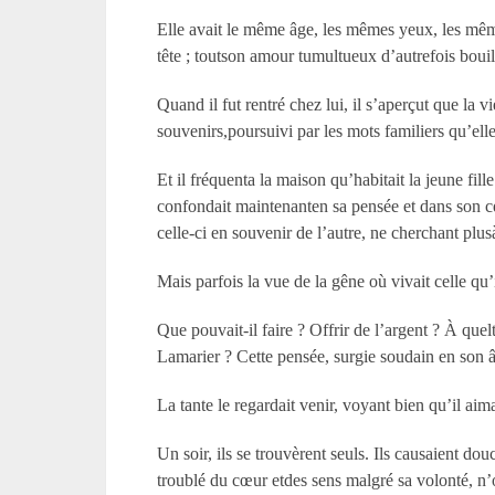
Elle avait le même âge, les mêmes yeux, les mêmes
tête ; toutson amour tumultueux d’autrefois bouil
Quand il fut rentré chez lui, il s’aperçut que la v
souvenirs,poursuivi par les mots familiers qu’ell
Et il fréquenta la maison qu’habitait la jeune fille
confondait maintenanten sa pensée et dans son cœu
celle-ci en souvenir de l’autre, ne cherchant plu
Mais parfois la vue de la gêne où vivait celle qu
Que pouvait-il faire ? Offrir de l’argent ? À quelt
Lamarier ? Cette pensée, surgie soudain en son âm
La tante le regardait venir, voyant bien qu’il aimai
Un soir, ils se trouvèrent seuls. Ils causaient do
troublé du cœur etdes sens malgré sa volonté, n’os