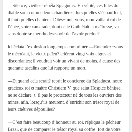
—Silence, vieilles! répéta Spiagudry. En vérité, ces filles du
diable sont comme leurs chaudières; lorsqu’elles s’échauffent,
il faut qu’elles chantent. Dites−moi, vous, mon vaillant roi de
l’épée, votre camarade, dont cette Guth était la maîtresse, va
sans doute se tuer du désespoir de l’avoir perdue?…
Ici éclata l’explosion longtemps comprimée.—Entendez−vous
le mécréant, le vieux païen? crièrent vingt voix aigres et
discordantes; il voudrait voir un vivant de moins, à cause des
quarante ascalins que lui rapporte un mort.
—Et quand cela serait? reprit le concierge du Spladgest, notre
gracieux roi et maître Christiern V, que saint Hospice bénisse,
ne se déclare−t−il pas le protecteur né de tous les ouvriers des
mines, afin, lorsqu’ils meurent, d’enrichir son trésor royal de
leurs chétives dépouilles?
—C’est faire beaucoup d’honneur au roi, répliqua le pêcheur
Braal, que de comparer le trésor royal au coffre−fort de votre