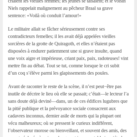
criaient les vieilles femmes; les jeunes se taisaient; et le voisin
Niels rappelait malignement au pêcheur Braal sa grave
sentence: «Voilà où conduit l’amour!»
Le militaire allait se fâcher sérieusement contre ses
contradicteurs femelles; il les avait déjà appelées vieilles
sorcières de la grotte de Quiragoth, et elles n’étaient pas
disposées à endurer patiemment une si grave insulte, quand
une voix aigre et impérieuse, criant paix, paix, radoteuses! vint
mettre fin au débat. Tout se tut, comme lorsque le cri subit
d’un coq s’élève parmi les glapissements des poules.
Avant de raconter le reste de la scène, il n’est peut−être pas
inutile de décrire le lieu où elle se passait; c’était—le lecteur l’a
sans doute déjà deviné—dans, un de ces édifices lugubres que
la pitié publique et la prévoyance sociale consacrent aux
cadavres inconnus, dernier asile de morts qui la plupart ont
vécu malheureux; où se pressent le curieux indifférent,
l’observateur morose ou bienveillant, et souvent des amis, des