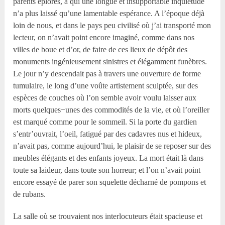
parents éplorés, à qui une longue et insupportable inquiétude
n’a plus laissé qu’une lamentable espérance. A l’époque déjà
loin de nous, et dans le pays peu civilisé où j’ai transporté mon
lecteur, on n’avait point encore imaginé, comme dans nos
villes de boue et d’or, de faire de ces lieux de dépôt des
monuments ingénieusement sinistres et élégamment funèbres.
Le jour n’y descendait pas à travers une ouverture de forme
tumulaire, le long d’une voûte artistement sculptée, sur des
espèces de couches où l’on semble avoir voulu laisser aux
morts quelques−unes des commodités de la vie, et où l’oreiller
est marqué comme pour le sommeil. Si la porte du gardien
s’entr’ouvrait, l’oeil, fatigué par des cadavres nus et hideux,
n’avait pas, comme aujourd’hui, le plaisir de se reposer sur des
meubles élégants et des enfants joyeux. La mort était là dans
toute sa laideur, dans toute son horreur; et l’on n’avait point
encore essayé de parer son squelette décharné de pompons et
de rubans.
La salle où se trouvaient nos interlocuteurs était spacieuse et