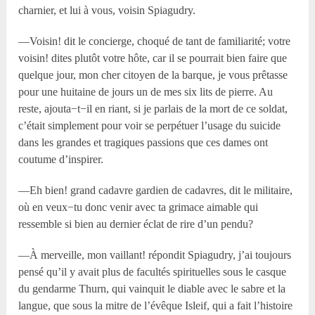
charnier, et lui à vous, voisin Spiagudry.
—Voisin! dit le concierge, choqué de tant de familiarité; votre
voisin! dites plutôt votre hôte, car il se pourrait bien faire que
quelque jour, mon cher citoyen de la barque, je vous prêtasse
pour une huitaine de jours un de mes six lits de pierre. Au
reste, ajouta−t−il en riant, si je parlais de la mort de ce soldat,
c’était simplement pour voir se perpétuer l’usage du suicide
dans les grandes et tragiques passions que ces dames ont
coutume d’inspirer.
—Eh bien! grand cadavre gardien de cadavres, dit le militaire,
où en veux−tu donc venir avec ta grimace aimable qui
ressemble si bien au dernier éclat de rire d’un pendu?
—À merveille, mon vaillant! répondit Spiagudry, j’ai toujours
pensé qu’il y avait plus de facultés spirituelles sous le casque
du gendarme Thurn, qui vainquit le diable avec le sabre et la
langue, que sous la mitre de l’évêque Isleif, qui a fait l’histoire