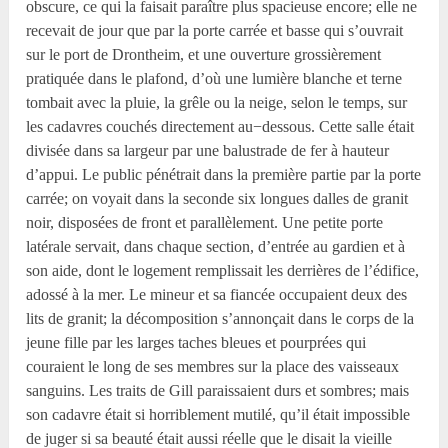
obscure, ce qui la faisait paraître plus spacieuse encore; elle ne
recevait de jour que par la porte carrée et basse qui s’ouvrait
sur le port de Drontheim, et une ouverture grossièrement
pratiquée dans le plafond, d’où une lumière blanche et terne
tombait avec la pluie, la grêle ou la neige, selon le temps, sur
les cadavres couchés directement au−dessous. Cette salle était
divisée dans sa largeur par une balustrade de fer à hauteur
d’appui. Le public pénétrait dans la première partie par la porte
carrée; on voyait dans la seconde six longues dalles de granit
noir, disposées de front et parallèlement. Une petite porte
latérale servait, dans chaque section, d’entrée au gardien et à
son aide, dont le logement remplissait les derrières de l’édifice,
adossé à la mer. Le mineur et sa fiancée occupaient deux des
lits de granit; la décomposition s’annonçait dans le corps de la
jeune fille par les larges taches bleues et pourprées qui
couraient le long de ses membres sur la place des vaisseaux
sanguins. Les traits de Gill paraissaient durs et sombres; mais
son cadavre était si horriblement mutilé, qu’il était impossible
de juger si sa beauté était aussi réelle que le disait la vieille