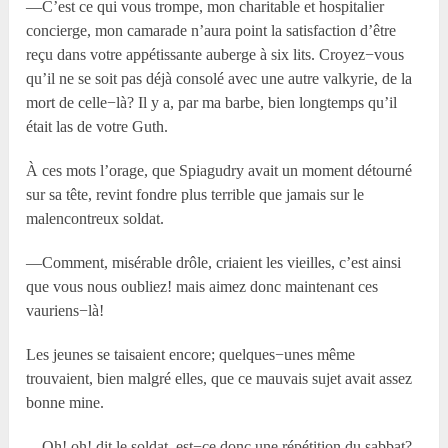
—C’est ce qui vous trompe, mon charitable et hospitalier
concierge, mon camarade n’aura point la satisfaction d’être
reçu dans votre appétissante auberge à six lits. Croyez−vous
qu’il ne se soit pas déjà consolé avec une autre valkyrie, de la
mort de celle−là? Il y a, par ma barbe, bien longtemps qu’il
était las de votre Guth.
À ces mots l’orage, que Spiagudry avait un moment détourné
sur sa tête, revint fondre plus terrible que jamais sur le
malencontreux soldat.
—Comment, misérable drôle, criaient les vieilles, c’est ainsi
que vous nous oubliez! mais aimez donc maintenant ces
vauriens−là!
Les jeunes se taisaient encore; quelques−unes même
trouvaient, bien malgré elles, que ce mauvais sujet avait assez
bonne mine.
—Oh! oh! dit le soldat, est−ce donc une répétition du sabbat?