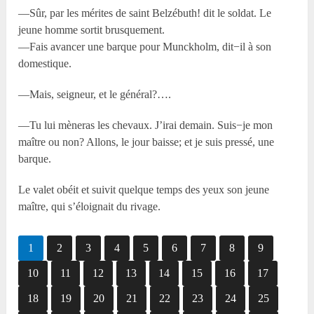
—Sûr, par les mérites de saint Belzébuth! dit le soldat. Le
jeune homme sortit brusquement.
—Fais avancer une barque pour Munckholm, dit−il à son
domestique.
—Mais, seigneur, et le général?….
—Tu lui mèneras les chevaux. J’irai demain. Suis−je mon
maître ou non? Allons, le jour baisse; et je suis pressé, une
barque.
Le valet obéit et suivit quelque temps des yeux son jeune
maître, qui s’éloignait du rivage.
1
2
3
4
5
6
7
8
9
10
11
12
13
14
15
16
17
18
19
20
21
22
23
24
25