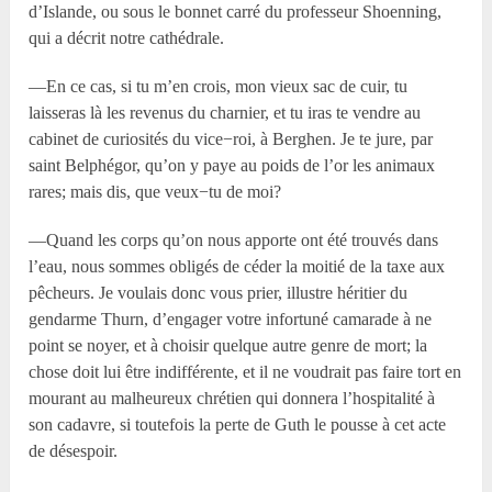
d’Islande, ou sous le bonnet carré du professeur Shoenning,
qui a décrit notre cathédrale.
—En ce cas, si tu m’en crois, mon vieux sac de cuir, tu
laisseras là les revenus du charnier, et tu iras te vendre au
cabinet de curiosités du vice−roi, à Berghen. Je te jure, par
saint Belphégor, qu’on y paye au poids de l’or les animaux
rares; mais dis, que veux−tu de moi?
—Quand les corps qu’on nous apporte ont été trouvés dans
l’eau, nous sommes obligés de céder la moitié de la taxe aux
pêcheurs. Je voulais donc vous prier, illustre héritier du
gendarme Thurn, d’engager votre infortuné camarade à ne
point se noyer, et à choisir quelque autre genre de mort; la
chose doit lui être indifférente, et il ne voudrait pas faire tort en
mourant au malheureux chrétien qui donnera l’hospitalité à
son cadavre, si toutefois la perte de Guth le pousse à cet acte
de désespoir.