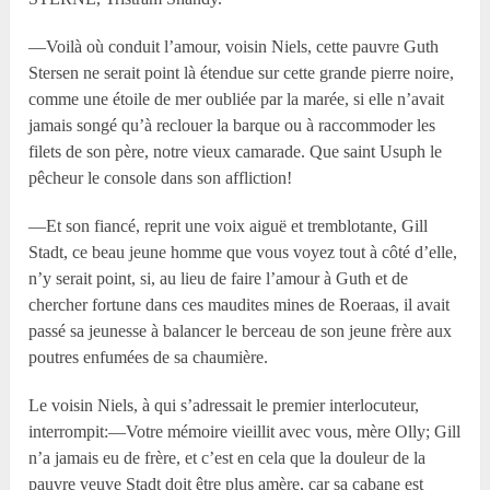
—Voilà où conduit l’amour, voisin Niels, cette pauvre Guth
Stersen ne serait point là étendue sur cette grande pierre noire,
comme une étoile de mer oubliée par la marée, si elle n’avait
jamais songé qu’à reclouer la barque ou à raccommoder les
filets de son père, notre vieux camarade. Que saint Usuph le
pêcheur le console dans son affliction!
—Et son fiancé, reprit une voix aiguë et tremblotante, Gill
Stadt, ce beau jeune homme que vous voyez tout à côté d’elle,
n’y serait point, si, au lieu de faire l’amour à Guth et de
chercher fortune dans ces maudites mines de Roeraas, il avait
passé sa jeunesse à balancer le berceau de son jeune frère aux
poutres enfumées de sa chaumière.
Le voisin Niels, à qui s’adressait le premier interlocuteur,
interrompit:—Votre mémoire vieillit avec vous, mère Olly; Gill
n’a jamais eu de frère, et c’est en cela que la douleur de la
pauvre veuve Stadt doit être plus amère, car sa cabane est