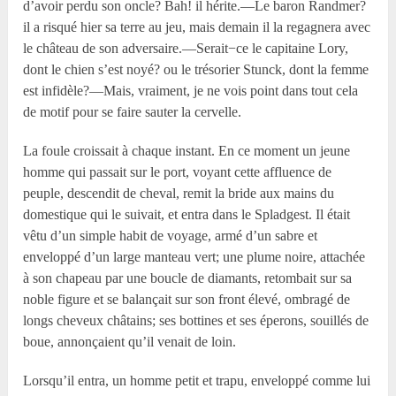
d’avoir perdu son oncle? Bah! il hérite.—Le baron Randmer?
il a risqué hier sa terre au jeu, mais demain il la regagnera avec
le château de son adversaire.—Serait−ce le capitaine Lory,
dont le chien s’est noyé? ou le trésorier Stunck, dont la femme
est infidèle?—Mais, vraiment, je ne vois point dans tout cela
de motif pour se faire sauter la cervelle.
La foule croissait à chaque instant. En ce moment un jeune
homme qui passait sur le port, voyant cette affluence de
peuple, descendit de cheval, remit la bride aux mains du
domestique qui le suivait, et entra dans le Spladgest. Il était
vêtu d’un simple habit de voyage, armé d’un sabre et
enveloppé d’un large manteau vert; une plume noire, attachée
à son chapeau par une boucle de diamants, retombait sur sa
noble figure et se balançait sur son front élevé, ombragé de
longs cheveux châtains; ses bottines et ses éperons, souillés de
boue, annonçaient qu’il venait de loin.
Lorsqu’il entra, un homme petit et trapu, enveloppé comme lui