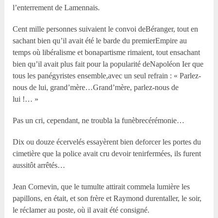
l’enterrement de Lamennais.
Cent mille personnes suivaient le convoi deBéranger, tout en
sachant bien qu’il avait été le barde du premierEmpire au
temps où libéralisme et bonapartisme rimaient, tout ensachant
bien qu’il avait plus fait pour la popularité deNapoléon I
er
que
tous les panégyristes ensemble,avec un seul refrain : « Parlez-
nous de lui, grand’mère…Grand’mère, parlez-nous de
lui !… »
Pas un cri, cependant, ne troubla la funèbrecérémonie…
Dix ou douze écervelés essayèrent bien deforcer les portes du
cimetière que la police avait cru devoir tenirfermées, ils furent
aussitôt arrêtés…
Jean Cornevin, que le tumulte attirait commela lumière les
papillons, en était, et son frère et Raymond durentaller, le soir,
le réclamer au poste, où il avait été consigné.