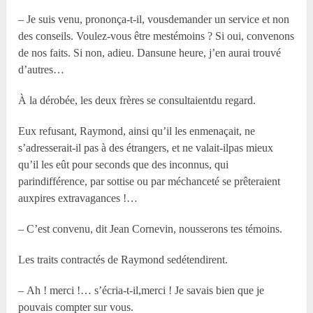
– Je suis venu, prononça-t-il, vousdemander un service et non
des conseils. Voulez-vous être mestémoins ? Si oui, convenons
de nos faits. Si non, adieu. Dansune heure, j’en aurai trouvé
d’autres…
À la dérobée, les deux frères se consultaientdu regard.
Eux refusant, Raymond, ainsi qu’il les enmenaçait, ne
s’adresserait-il pas à des étrangers, et ne valait-ilpas mieux
qu’il les eût pour seconds que des inconnus, qui
parindifférence, par sottise ou par méchanceté se prêteraient
auxpires extravagances !…
– C’est convenu, dit Jean Cornevin, nousserons tes témoins.
Les traits contractés de Raymond sedétendirent.
– Ah ! merci !… s’écria-t-il,merci ! Je savais bien que je
pouvais compter sur vous.