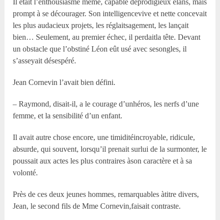
Il était l’enthousiasme même, capable deprodigieux élans, mais
prompt à se décourager. Son intelligencevive et nette concevait
les plus audacieux projets, les réglaitsagement, les lançait
bien… Seulement, au premier échec, il perdaitla tête. Devant
un obstacle que l’obstiné Léon eût usé avec sesongles, il
s’asseyait désespéré.
Jean Cornevin l’avait bien défini.
– Raymond, disait-il, a le courage d’unhéros, les nerfs d’une
femme, et la sensibilité d’un enfant.
Il avait autre chose encore, une timiditéincroyable, ridicule,
absurde, qui souvent, lorsqu’il prenait surlui de la surmonter, le
poussait aux actes les plus contraires àson caractère et à sa
volonté.
Près de ces deux jeunes hommes, remarquables àtitre divers,
Jean, le second fils de M
me
Cornevin,faisait contraste.