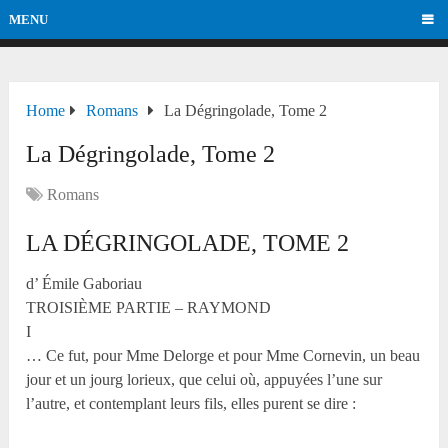
MENU
Home
Romans
La Dégringolade, Tome 2
La Dégringolade, Tome 2
Romans
LA DÉGRINGOLADE, TOME 2
d’ Émile Gaboriau
TROISIÈME PARTIE – RAYMOND
I
… Ce fut, pour M
me
Delorge et pour M
me
Cornevin, un beau
jour et un jourg lorieux, que celui où, appuyées l’une sur
l’autre, et contemplant leurs fils, elles purent se dire :