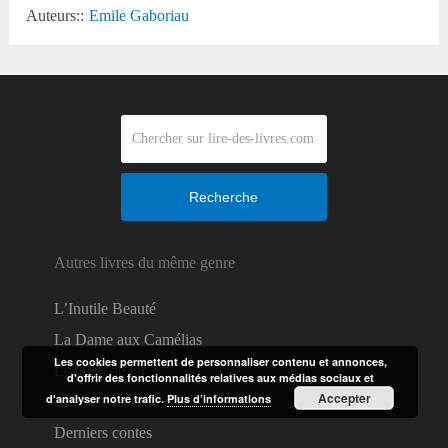
Auteurs::
Emile Gaboriau
Recherche
Autres livres du même genre
L’Inutile Beauté
La Dame aux Camélias
Les cookies permettent de personnaliser contenu et annonces,
Le talon de fer
d'offrir des fonctionnalités relatives aux médias sociaux et
Accepter
d'analyser notre trafic.
Plus d’informations
Le Livre de mon ami
Derniers contes