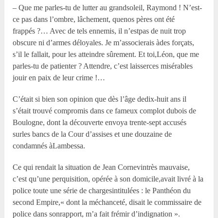
– Que me parles-tu de lutter au grandsoleil, Raymond ! N’est-
ce pas dans l’ombre, lâchement, quenos pères ont été
frappés ?… Avec de tels ennemis, il n’estpas de nuit trop
obscure ni d’armes déloyales. Je m’associerais àdes forçats,
s’il le fallait, pour les atteindre sûrement. Et toi,Léon, que me
parles-tu de patienter ? Attendre, c’est laisserces misérables
jouir en paix de leur crime !…
C’était si bien son opinion que dès l’âge dedix-huit ans il
s’était trouvé compromis dans ce fameux complot dubois de
Boulogne, dont la découverte envoya trente-sept accusés
surles bancs de la Cour d’assises et une douzaine de
condamnés àLambessa.
Ce qui rendait la situation de Jean Cornevintrès mauvaise,
c’est qu’une perquisition, opérée à son domicile,avait livré à la
police toute une série de chargesintitulées : le Panthéon du
second Empire,« dont la méchanceté, disait le commissaire de
police dans sonrapport, m’a fait frémir d’indignation ».