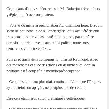
Cependant, d’actives démarches deM
e
Roberjot tirèrent de ce
guêpier le précoceconspirateur.
– Vois-tu où mène la précipitation ?lui disait son frère, lorsqu’il
sortit un peu penaud de laConciergerie, où il avait été détenu
trois semaines. Te voilàsignalé et nous aussi, par la même
occasion, au zèle investigateurde la police ; toutes nos
démarches vont être épiées…
Puis avec quels gens conspirais-tu !insistait Raymond. Avec
des mouchards et avec des drôles ou desimbéciles, dont la
politique est à coup sûr la moindrepréoccupation.
– Ce qui est d’autant plus niais,continuait Léon, que l’Empire,
ayant atteint son apogée, ne peutplus que descendre.
Dire cela était hardi, sinon prématuré à cetteépoque.
Ils étaient encore bien rares, les espritsperspicaces qui, sous