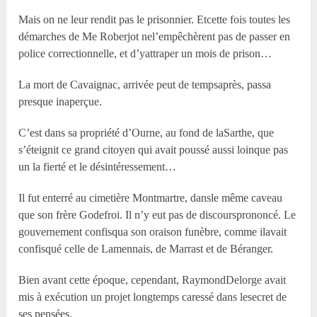
Mais on ne leur rendit pas le prisonnier. Etcette fois toutes les
démarches de M
e
Roberjot nel’empêchèrent pas de passer en
police correctionnelle, et d’yattraper un mois de prison…
La mort de Cavaignac, arrivée peut de tempsaprès, passa
presque inaperçue.
C’est dans sa propriété d’Ourne, au fond de laSarthe, que
s’éteignit ce grand citoyen qui avait poussé aussi loinque pas
un la fierté et le désintéressement…
Il fut enterré au cimetière Montmartre, dansle même caveau
que son frère Godefroi. Il n’y eut pas de discoursprononcé. Le
gouvernement confisqua son oraison funèbre, comme ilavait
confisqué celle de Lamennais, de Marrast et de Béranger.
Bien avant cette époque, cependant, RaymondDelorge avait
mis à exécution un projet longtemps caressé dans lesecret de
ses pensées.