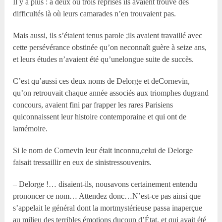
Il y a plus : à deux ou trois reprises ils avaient trouvé des
difficultés là où leurs camarades n’en trouvaient pas.
Mais aussi, ils s’étaient tenus parole ;ils avaient travaillé avec
cette persévérance obstinée qu’on neconnaît guère à seize ans,
et leurs études n’avaient été qu’unelongue suite de succès.
C’est qu’aussi ces deux noms de Delorge et deCornevin,
qu’on retrouvait chaque année associés aux triomphes dugrand
concours, avaient fini par frapper les rares Parisiens
quiconnaissent leur histoire contemporaine et qui ont de
lamémoire.
Si le nom de Cornevin leur était inconnu,celui de Delorge
faisait tressaillir en eux de sinistressouvenirs.
– Delorge !… disaient-ils, nousavons certainement entendu
prononcer ce nom… Attendez donc…N’est-ce pas ainsi que
s’appelait le général dont la mortmystérieuse passa inaperçue
au milieu des terribles émotions ducoup d’État, et qui avait été