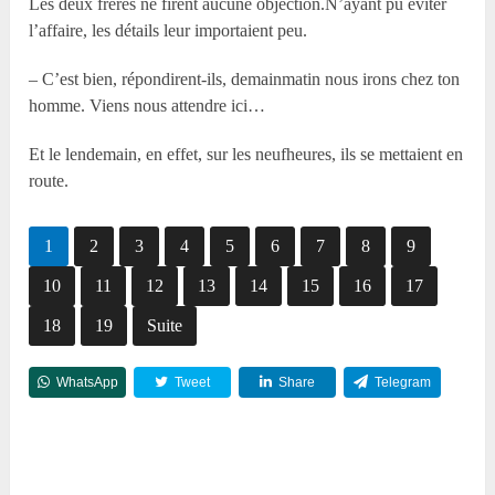
Les deux frères ne firent aucune objection.N’ayant pu éviter
l’affaire, les détails leur importaient peu.
– C’est bien, répondirent-ils, demainmatin nous irons chez ton
homme. Viens nous attendre ici…
Et le lendemain, en effet, sur les neufheures, ils se mettaient en
route.
1
2
3
4
5
6
7
8
9
10
11
12
13
14
15
16
17
18
19
Suite
WhatsApp
Tweet
Share
Telegram
Reddit