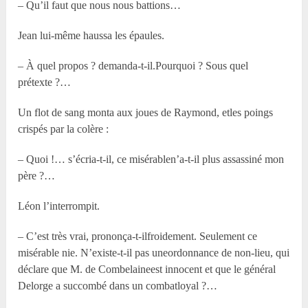
– Qu’il faut que nous nous battions…
Jean lui-même haussa les épaules.
– À quel propos ? demanda-t-il.Pourquoi ? Sous quel
prétexte ?…
Un flot de sang monta aux joues de Raymond, etles poings
crispés par la colère :
– Quoi !… s’écria-t-il, ce misérablen’a-t-il plus assassiné mon
père ?…
Léon l’interrompit.
– C’est très vrai, prononça-t-ilfroidement. Seulement ce
misérable nie. N’existe-t-il pas uneordonnance de non-lieu, qui
déclare que M. de Combelaineest innocent et que le général
Delorge a succombé dans un combatloyal ?…