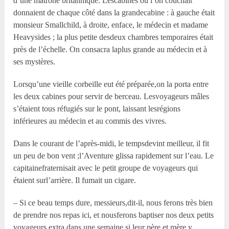
d’une matrone britannique. Lescabines où l’on couchait
donnaient de chaque côté dans la grandecabine : à gauche était
monsieur Smallchild, à droite, enface, le médecin et madame
Heavysides ; la plus petite desdeux chambres temporaires était
près de l’échelle. On consacra laplus grande au médecin et à
ses mystères.
Lorsqu’une vieille corbeille eut été préparée,on la porta entre
les deux cabines pour servir de berceau. Lesvoyageurs mâles
s’étaient tous réfugiés sur le pont, laissant lesrégions
inférieures au médecin et au commis des vivres.
Dans le courant de l’après-midi, le tempsdevint meilleur, il fit
un peu de bon vent ;l’Aventure glissa rapidement sur l’eau. Le
capitainefraternisait avec le petit groupe de voyageurs qui
étaient surl’arrière. Il fumait un cigare.
– Si ce beau temps dure, messieurs,dit-il, nous ferons très bien
de prendre nos repas ici, et nousferons baptiser nos deux petits
voyageurs extra dans une semaine,si leur père et mère y