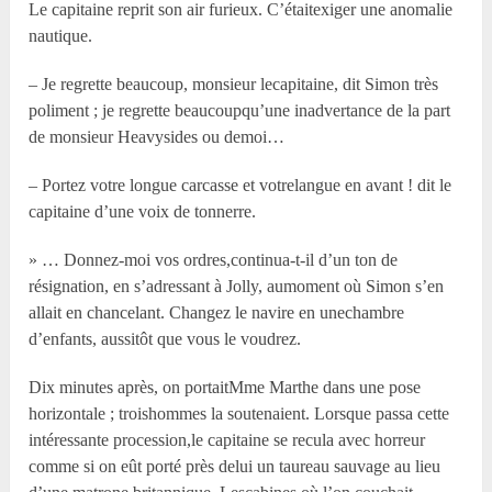
Le capitaine reprit son air furieux. C’étaitexiger une anomalie
nautique.
– Je regrette beaucoup, monsieur lecapitaine, dit Simon très
poliment ; je regrette beaucoupqu’une inadvertance de la part
de monsieur Heavysides ou demoi…
– Portez votre longue carcasse et votrelangue en avant ! dit le
capitaine d’une voix de tonnerre.
» … Donnez-moi vos ordres,continua-t-il d’un ton de
résignation, en s’adressant à Jolly, aumoment où Simon s’en
allait en chancelant. Changez le navire en unechambre
d’enfants, aussitôt que vous le voudrez.
Dix minutes après, on portaitM
me
Marthe dans une pose
horizontale ; troishommes la soutenaient. Lorsque passa cette
intéressante procession,le capitaine se recula avec horreur
comme si on eût porté près delui un taureau sauvage au lieu