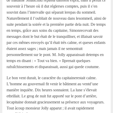
de madame Smallchild repassa dansson esprit, mais il perdit ce
souvenir à l’heure où il dut réglerses comptes, puis il s’en
souvint dans l’intervalle qui séparait lerepas du sommeil.
Naturellement il l’oubliait de nouveau dans lesommeil, ainsi de
suite pendant la soirée et la première partie dela nuit. De temps
en temps, grâce aux soins du capitaine, Simonrecevait des
messages dont le but était de le tranquilliser, et ilfaisait savoir
par ces mêmes envoyés qu’il était très calme, et queses enfants
étaient assez sages ; mais jamais il ne semontrait
personnellement sur le pont. M. Jolly apparaissait detemps en
temps en disant : « Tout va bien. » Ilprenait quelques
rafraîchissements et disparaissait, aussi gai quede coutume.
Le bon vent durait, le caractère du capitainerestait calme.
L’homme au gouvernail fit venir le bâtiment au ventd’une
manière inquiète. Dix heures sonnaient. La lune s’élevait
etbrillait. Le grog de nuit fut apporté sur le pont d’arrière,
lecapitaine donnait gracieusement sa présence aux voyageurs.
Tout àcoup monsieur Jolly apparut ; il avait rapidement