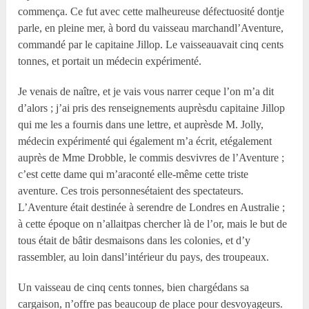
commença. Ce fut avec cette malheureuse défectuosité dontje
parle, en pleine mer, à bord du vaisseau marchandl’Aventure,
commandé par le capitaine Jillop. Le vaisseauavait cinq cents
tonnes, et portait un médecin expérimenté.
Je venais de naître, et je vais vous narrer ceque l’on m’a dit
d’alors ; j’ai pris des renseignements auprèsdu capitaine Jillop
qui me les a fournis dans une lettre, et auprèsde M. Jolly,
médecin expérimenté qui également m’a écrit, etégalement
auprès de M
me
Drobble, le commis desvivres de l’Aventure ;
c’est cette dame qui m’araconté elle-même cette triste
aventure. Ces trois personnesétaient des spectateurs.
L’Aventure était destinée à serendre de Londres en Australie ;
à cette époque on n’allaitpas chercher là de l’or, mais le but de
tous était de bâtir desmaisons dans les colonies, et d’y
rassembler, au loin dansl’intérieur du pays, des troupeaux.
Un vaisseau de cinq cents tonnes, bien chargédans sa
cargaison, n’offre pas beaucoup de place pour desvoyageurs.