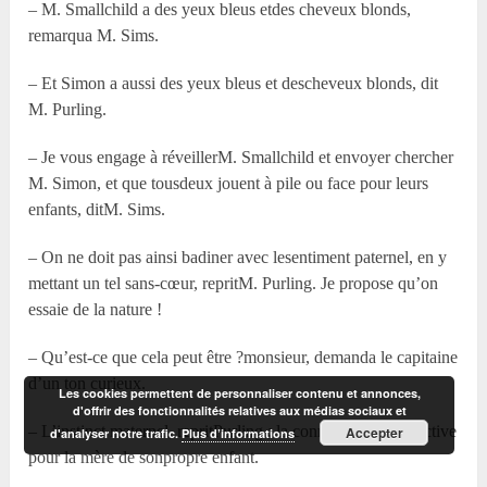
– M. Smallchild a des yeux bleus etdes cheveux blonds,
remarqua M. Sims.
– Et Simon a aussi des yeux bleus et descheveux blonds, dit
M. Purling.
– Je vous engage à réveillerM. Smallchild et envoyer chercher
M. Simon, et que tousdeux jouent à pile ou face pour leurs
enfants, ditM. Sims.
– On ne doit pas ainsi badiner avec lesentiment paternel, en y
mettant un tel sans-cœur, repritM. Purling. Je propose qu’on
essaie de la nature !
– Qu’est-ce que cela peut être ?monsieur, demanda le capitaine
d’un ton curieux.
Les cookies permettent de personnaliser contenu et annonces,
d'offrir des fonctionnalités relatives aux médias sociaux et
– L’instinct maternel, repritPurling ; la connaissance instinctive
Accepter
d'analyser notre trafic.
Plus d’informations
pour la mère de sonpropre enfant.