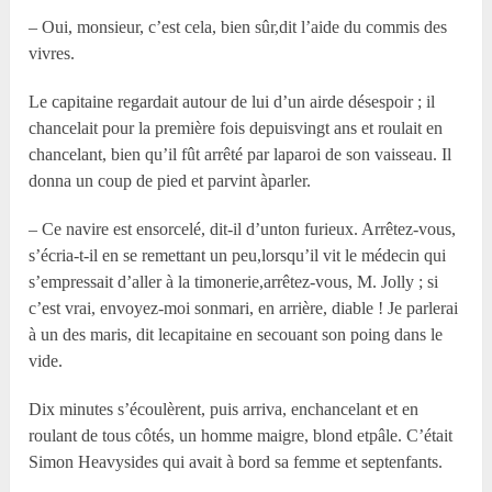
– Oui, monsieur, c’est cela, bien sûr,dit l’aide du commis des
vivres.
Le capitaine regardait autour de lui d’un airde désespoir ; il
chancelait pour la première fois depuisvingt ans et roulait en
chancelant, bien qu’il fût arrêté par laparoi de son vaisseau. Il
donna un coup de pied et parvint àparler.
– Ce navire est ensorcelé, dit-il d’unton furieux. Arrêtez-vous,
s’écria-t-il en se remettant un peu,lorsqu’il vit le médecin qui
s’empressait d’aller à la timonerie,arrêtez-vous, M. Jolly ; si
c’est vrai, envoyez-moi sonmari, en arrière, diable ! Je parlerai
à un des maris, dit lecapitaine en secouant son poing dans le
vide.
Dix minutes s’écoulèrent, puis arriva, enchancelant et en
roulant de tous côtés, un homme maigre, blond etpâle. C’était
Simon Heavysides qui avait à bord sa femme et septenfants.