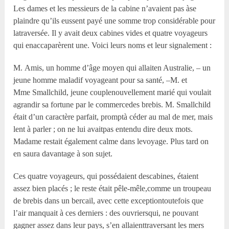
Les dames et les messieurs de la cabine n’avaient pas àse
plaindre qu’ils eussent payé une somme trop considérable pour
latraversée. Il y avait deux cabines vides et quatre voyageurs
qui enaccaparèrent une. Voici leurs noms et leur signalement :
M. Amis, un homme d’âge moyen qui allaiten Australie, – un
jeune homme maladif voyageant pour sa santé, –M. et
M
me
Smallchild, jeune couplenouvellement marié qui voulait
agrandir sa fortune par le commercedes brebis. M. Smallchild
était d’un caractère parfait, promptà céder au mal de mer, mais
lent à parler ; on ne lui avaitpas entendu dire deux mots.
Madame restait également calme dans levoyage. Plus tard on
en saura davantage à son sujet.
Ces quatre voyageurs, qui possédaient descabines, étaient
assez bien placés ; le reste était pêle-mêle,comme un troupeau
de brebis dans un bercail, avec cette exceptiontoutefois que
l’air manquait à ces derniers : des ouvriersqui, ne pouvant
gagner assez dans leur pays, s’en allaienttraversant les mers