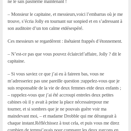
ne le sais pasmême maintenant !
– Monsieur le capitaine, et messieurs,voici l’embarras où je me
trouve, s’écria Jolly en tournant sur sonpied et en s’adressant à
son auditoire d’un ton calme etdésespéré.
Ces messieurs se regardèrent : ilsétaient frappés d’étonnement.
– N’est-ce pas que vous pouvez éclaircirl’affaire, Jolly ? dit le
capitaine.
– Si vous saviez ce que j’ai eu à faireen bas, vous ne
m’adresseriez pas une pareille question ;rappelez-vous que je
suis responsable de la vie de deux femmes etde deux enfants ;
– rappelez-vous que j’ai été accroupi entreles deux petites
cabines où il y avait à peine la place nécessairepour me
tourner, et si sombres que je ne pouvais guère voir ma
maindevant moi, – et madame Drobble qui me dérangeait à
chaque instant.Réfléchissez à tout cela, et puis vous me direz
combien de tempsj’avais pour comparer les deux garçons en