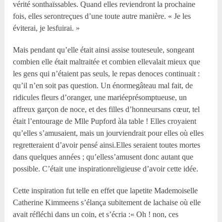
vérité sonthaïssables. Quand elles reviendront la prochaine
fois, elles serontreçues d’une toute autre manière. « Je les
éviterai, je lesfuirai. »
Mais pendant qu’elle était ainsi assise touteseule, songeant
combien elle était maltraitée et combien ellevalait mieux que
les gens qui n’étaient pas seuls, le repas denoces continuait :
qu’il n’en soit pas question. Un énormegâteau mal fait, de
ridicules fleurs d’oranger, une mariéeprésomptueuse, un
affreux garçon de noce, et des filles d’honneursans cœur, tel
était l’entourage de M
lle
Pupford àla table ! Elles croyaient
qu’elles s’amusaient, mais un jourviendrait pour elles où elles
regretteraient d’avoir pensé ainsi.Elles seraient toutes mortes
dans quelques années ; qu’elless’amusent donc autant que
possible. C’était une inspirationreligieuse d’avoir cette idée.
Cette inspiration fut telle en effet que lapetite Mademoiselle
Catherine Kimmeens s’élança subitement de lachaise où elle
avait réfléchi dans un coin, et s’écria :« Oh ! non, ces