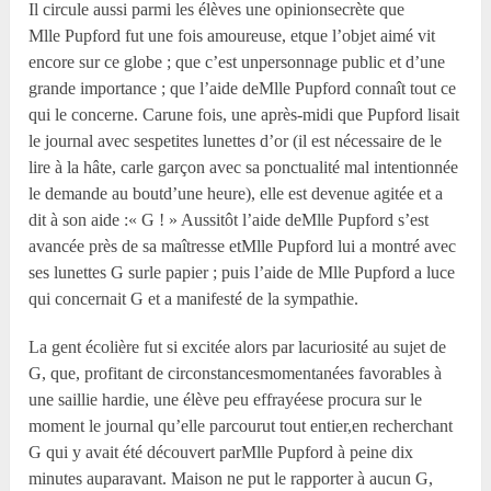
Il circule aussi parmi les élèves une opinionsecrète que
M
lle
Pupford fut une fois amoureuse, etque l’objet aimé vit
encore sur ce globe ; que c’est unpersonnage public et d’une
grande importance ; que l’aide deM
lle
Pupford connaît tout ce
qui le concerne. Carune fois, une après-midi que Pupford lisait
le journal avec sespetites lunettes d’or (il est nécessaire de le
lire à la hâte, carle garçon avec sa ponctualité mal intentionnée
le demande au boutd’une heure), elle est devenue agitée et a
dit à son aide :« G ! » Aussitôt l’aide deM
lle
Pupford s’est
avancée près de sa maîtresse etM
lle
Pupford lui a montré avec
ses lunettes G surle papier ; puis l’aide de M
lle
Pupford a luce
qui concernait G et a manifesté de la sympathie.
La gent écolière fut si excitée alors par lacuriosité au sujet de
G, que, profitant de circonstancesmomentanées favorables à
une saillie hardie, une élève peu effrayéese procura sur le
moment le journal qu’elle parcourut tout entier,en recherchant
G qui y avait été découvert parM
lle
Pupford à peine dix
minutes auparavant. Maison ne put le rapporter à aucun G,