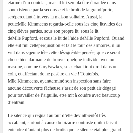
etarmé d’un coutelas, mais il lui sembla être ébranlée dans
sonexistence par la secousse et le bruit de la grand’porte,
serépercutant à travers la maison solitaire. Aussi, la
petiteM
lle
Kimmeens regarda-t-elle sous les cinq litsvides des
cinq élèves parties, sous son propre lit, sous le lit
deM
lle
Pupford, et sous le lit de l’aide deM
lle
Pupford. Quand
elle eut fini cetteperquisition et fait le tour des armoires, il lui
vint dans sajeune tête cette désagréable pensée, que ce serait
chose bienalarmante de trouver quelque individu avec un
masque, comme GuyFawkes, se cachant tout droit dans un
coin, et affectant de ne pasêtre en vie ! Toutefois,
M
lle
Kimmeens, ayantterminé son inspection sans faire
aucune découverte fâcheuse,s’assit de son petit air dégagé
pour travailler de l’aiguille, etse mit à coudre avec beaucoup
d’entrain.
Le silence qui régnait autour d’elle devintbientôt très
accablant, surtout à cause du bizarre contraste quilui faisait
entendre d’autant plus de bruits que le silence étaitplus grand.