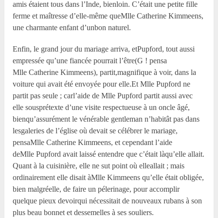
amis étaient tous dans l’Inde, bienloin. C’était une petite fille
ferme et maîtresse d’elle-même queM
lle
Catherine Kimmeens,
une charmante enfant d’unbon naturel.
Enfin, le grand jour du mariage arriva, etPupford, tout aussi
empressée qu’une fiancée pourrait l’être(G ! pensa
M
lle
Catherine Kimmeens), partit,magnifique à voir, dans la
voiture qui avait été envoyée pour elle.Et M
lle
Pupford ne
partit pas seule ; carl’aide de M
lle
Pupford partit aussi avec
elle sousprétexte d’une visite respectueuse à un oncle âgé,
bienqu’assurément le vénérable gentleman n’habitât pas dans
lesgaleries de l’église où devait se célébrer le mariage,
pensaM
lle
Catherine Kimmeens, et cependant l’aide
deM
lle
Pupford avait laissé entendre que c’était làqu’elle allait.
Quant à la cuisinière, elle ne sut point où elleallait ; mais
ordinairement elle disait àM
lle
Kimmeens qu’elle était obligée,
bien malgréelle, de faire un pélerinage, pour accomplir
quelque pieux devoirqui nécessitait de nouveaux rubans à son
plus beau bonnet et dessemelles à ses souliers.