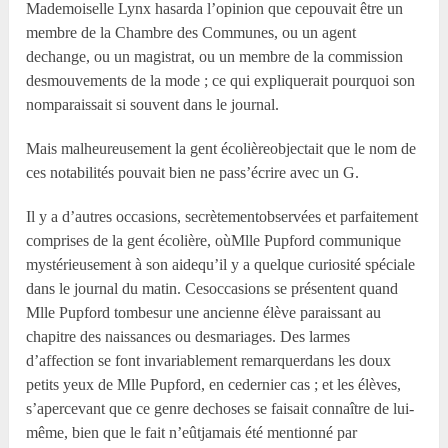
Mademoiselle Lynx hasarda l’opinion que cepouvait être un
membre de la Chambre des Communes, ou un agent
dechange, ou un magistrat, ou un membre de la commission
desmouvements de la mode ; ce qui expliquerait pourquoi son
nomparaissait si souvent dans le journal.
Mais malheureusement la gent écolièreobjectait que le nom de
ces notabilités pouvait bien ne pass’écrire avec un G.
Il y a d’autres occasions, secrètementobservées et parfaitement
comprises de la gent écolière, oùM
lle
Pupford communique
mystérieusement à son aidequ’il y a quelque curiosité spéciale
dans le journal du matin. Cesoccasions se présentent quand
M
lle
Pupford tombesur une ancienne élève paraissant au
chapitre des naissances ou desmariages. Des larmes
d’affection se font invariablement remarquerdans les doux
petits yeux de M
lle
Pupford, en cedernier cas ; et les élèves,
s’apercevant que ce genre dechoses se faisait connaître de lui-
même, bien que le fait n’eûtjamais été mentionné par