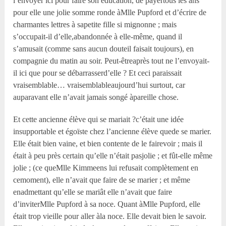
l’envoyer ici pour faire son éducation, de payertous les ans
pour elle une jolie somme ronde àM
lle
Pupford et d’écrire de
charmantes lettres à sapetite fille si mignonne ; mais
s’occupait-il d’elle,abandonnée à elle-même, quand il
s’amusait (comme sans aucun douteil faisait toujours), en
compagnie du matin au soir. Peut-êtreaprès tout ne l’envoyait-
il ici que pour se débarrasserd’elle ? Et ceci paraissait
vraisemblable… vraisemblableaujourd’hui surtout, car
auparavant elle n’avait jamais songé àpareille chose.
Et cette ancienne élève qui se mariait ?c’était une idée
insupportable et égoïste chez l’ancienne élève quede se marier.
Elle était bien vaine, et bien contente de le fairevoir ; mais il
était à peu près certain qu’elle n’était pasjolie ; et fût-elle même
jolie ; (ce queM
lle
Kimmeens lui refusait complètement en
cemoment), elle n’avait que faire de se marier ; et même
enadmettant qu’elle se mariât elle n’avait que faire
d’inviterM
lle
Pupford à sa noce. Quant àM
lle
Pupford, elle
était trop vieille pour aller àla noce. Elle devait bien le savoir.