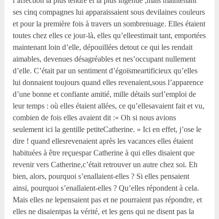
l’affection la plus tendre et la plus ingénue ;mais maintenant
ses cinq compagnes lui apparaissaient sous devilaines couleurs
et pour la première fois à travers un sombrenuage. Elles étaient
toutes chez elles ce jour-là, elles qu’elleestimait tant, emportées
maintenant loin d’elle, dépouillées detout ce qui les rendait
aimables, devenues désagréables et nes’occupant nullement
d’elle. C’était par un sentiment d’égoïsmeartificieux qu’elles
lui donnaient toujours quand elles revenaient,sous l’apparence
d’une bonne et confiante amitié, mille détails surl’emploi de
leur temps : où elles étaient allées, ce qu’ellesavaient fait et vu,
combien de fois elles avaient dit :« Oh si nous avions
seulement ici la gentille petiteCatherine. » Ici en effet, j’ose le
dire ! quand ellesrevenaient après les vacances elles étaient
habituées à être reçuespar Catherine à qui elles disaient que
revenir vers Catherine,c’était retrouver un autre chez soi. Eh
bien, alors, pourquoi s’enallaient-elles ? Si elles pensaient
ainsi, pourquoi s’enallaient-elles ? Qu’elles répondent à cela.
Mais elles ne lepensaient pas et ne pourraient pas répondre, et
elles ne disaientpas la vérité, et les gens qui ne disent pas la