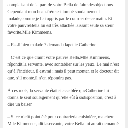
complaisant de la part de votre Bella de faire desobjections.
Cependant mon beau-frère est tombé soudainement
malade,comme je l’ai appris par le courrier de ce matin. Et
votre pauvreBella lui est très attachée laissant seule sa sœur
favorite,M
lle
Kimmeens.
– Est-il bien malade ? demanda lapetite Catherine.
– C’est-ce que craint votre pauvre Bella,M
lle
Kimmeens,
répondit la servante, avec sontablier sur les yeux. Le mal n’est
qu’à l’intérieur, il estvrai ; mais il peut monter, et le docteur dit
que, s’il monte,il n’en répondra pas.
À ces mots, la servante était si accablée queCatherine lui
donna le seul soulagement qu’elle eût à sadisposition, c’est-à-
dire un baiser.
– Si ce n’eût point été pour contrarierla cuisinière, ma chère
M
lle
Kimmeens, dit laservante, votre Bella lui aurait demandé