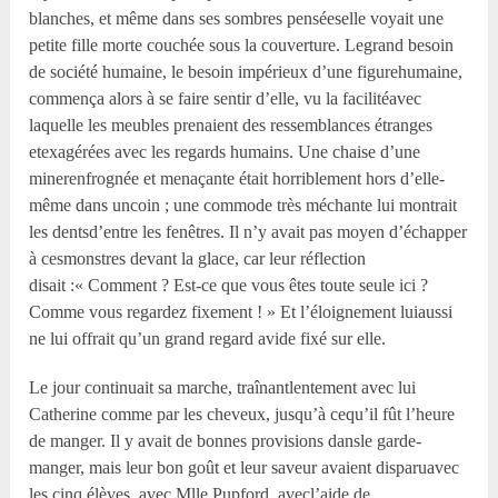
blanches, et même dans ses sombres penséeselle voyait une
petite fille morte couchée sous la couverture. Legrand besoin
de société humaine, le besoin impérieux d’une figurehumaine,
commença alors à se faire sentir d’elle, vu la facilitéavec
laquelle les meubles prenaient des ressemblances étranges
etexagérées avec les regards humains. Une chaise d’une
minerenfrognée et menaçante était horriblement hors d’elle-
même dans uncoin ; une commode très méchante lui montrait
les dentsd’entre les fenêtres. Il n’y avait pas moyen d’échapper
à cesmonstres devant la glace, car leur réflection
disait :« Comment ? Est-ce que vous êtes toute seule ici ?
Comme vous regardez fixement ! » Et l’éloignement luiaussi
ne lui offrait qu’un grand regard avide fixé sur elle.
Le jour continuait sa marche, traînantlentement avec lui
Catherine comme par les cheveux, jusqu’à cequ’il fût l’heure
de manger. Il y avait de bonnes provisions dansle garde-
manger, mais leur bon goût et leur saveur avaient disparuavec
les cinq élèves, avec M
lle
Pupford, avecl’aide de