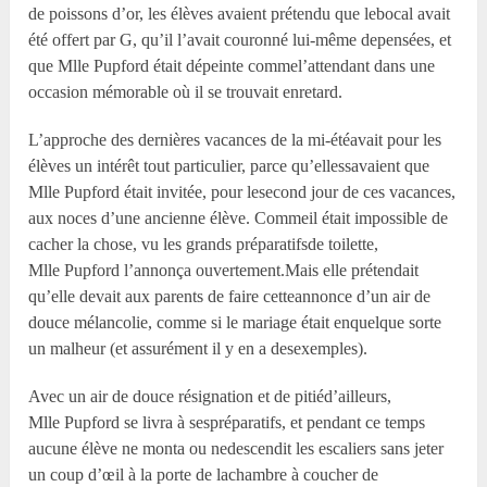
de poissons d’or, les élèves avaient prétendu que lebocal avait
été offert par G, qu’il l’avait couronné lui-même depensées, et
que M
lle
Pupford était dépeinte commel’attendant dans une
occasion mémorable où il se trouvait enretard.
L’approche des dernières vacances de la mi-étéavait pour les
élèves un intérêt tout particulier, parce qu’ellessavaient que
M
lle
Pupford était invitée, pour lesecond jour de ces vacances,
aux noces d’une ancienne élève. Commeil était impossible de
cacher la chose, vu les grands préparatifsde toilette,
M
lle
Pupford l’annonça ouvertement.Mais elle prétendait
qu’elle devait aux parents de faire cetteannonce d’un air de
douce mélancolie, comme si le mariage était enquelque sorte
un malheur (et assurément il y en a desexemples).
Avec un air de douce résignation et de pitiéd’ailleurs,
M
lle
Pupford se livra à sespréparatifs, et pendant ce temps
aucune élève ne monta ou nedescendit les escaliers sans jeter
un coup d’œil à la porte de lachambre à coucher de