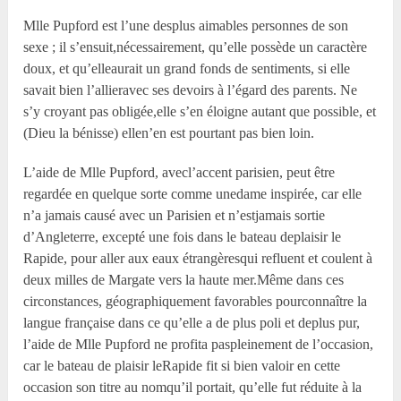
M
lle
Pupford est l’une desplus aimables personnes de son
sexe ; il s’ensuit,nécessairement, qu’elle possède un caractère
doux, et qu’elleaurait un grand fonds de sentiments, si elle
savait bien l’allieravec ses devoirs à l’égard des parents. Ne
s’y croyant pas obligée,elle s’en éloigne autant que possible, et
(Dieu la bénisse) ellen’en est pourtant pas bien loin.
L’aide de M
lle
Pupford, avecl’accent parisien, peut être
regardée en quelque sorte comme unedame inspirée, car elle
n’a jamais causé avec un Parisien et n’estjamais sortie
d’Angleterre, excepté une fois dans le bateau deplaisir le
Rapide, pour aller aux eaux étrangèresqui refluent et coulent à
deux milles de Margate vers la haute mer.Même dans ces
circonstances, géographiquement favorables pourconnaître la
langue française dans ce qu’elle a de plus poli et deplus pur,
l’aide de M
lle
Pupford ne profita paspleinement de l’occasion,
car le bateau de plaisir leRapide fit si bien valoir en cette
occasion son titre au nomqu’il portait, qu’elle fut réduite à la