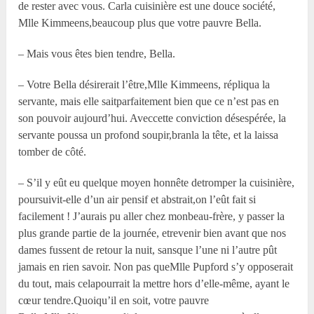
de rester avec vous. Carla cuisinière est une douce société,
M
lle
Kimmeens,beaucoup plus que votre pauvre Bella.
– Mais vous êtes bien tendre, Bella.
– Votre Bella désirerait l’être,M
lle
Kimmeens, répliqua la
servante, mais elle saitparfaitement bien que ce n’est pas en
son pouvoir aujourd’hui. Aveccette conviction désespérée, la
servante poussa un profond soupir,branla la tête, et la laissa
tomber de côté.
– S’il y eût eu quelque moyen honnête detromper la cuisinière,
poursuivit-elle d’un air pensif et abstrait,on l’eût fait si
facilement ! J’aurais pu aller chez monbeau-frère, y passer la
plus grande partie de la journée, etrevenir bien avant que nos
dames fussent de retour la nuit, sansque l’une ni l’autre pût
jamais en rien savoir. Non pas queM
lle
Pupford s’y opposerait
du tout, mais celapourrait la mettre hors d’elle-même, ayant le
cœur tendre.Quoiqu’il en soit, votre pauvre