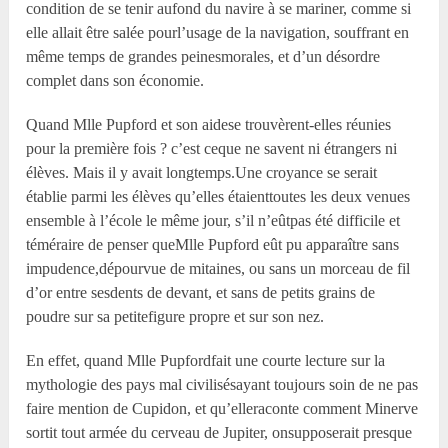
condition de se tenir aufond du navire à se mariner, comme si
elle allait être salée pourl’usage de la navigation, souffrant en
même temps de grandes peinesmorales, et d’un désordre
complet dans son économie.
Quand M
lle
Pupford et son aidese trouvèrent-elles réunies
pour la première fois ? c’est ceque ne savent ni étrangers ni
élèves. Mais il y avait longtemps.Une croyance se serait
établie parmi les élèves qu’elles étaienttoutes les deux venues
ensemble à l’école le même jour, s’il n’eûtpas été difficile et
téméraire de penser queM
lle
Pupford eût pu apparaître sans
impudence,dépourvue de mitaines, ou sans un morceau de fil
d’or entre sesdents de devant, et sans de petits grains de
poudre sur sa petitefigure propre et sur son nez.
En effet, quand M
lle
Pupfordfait une courte lecture sur la
mythologie des pays mal civilisésayant toujours soin de ne pas
faire mention de Cupidon, et qu’elleraconte comment Minerve
sortit tout armée du cerveau de Jupiter, onsupposerait presque