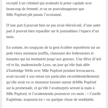
excepté à un criminel qui avaitsubi la peine capitale avec
beaucoup de fermeté, et on ne pouvaitsupposer que
M
lle
Pupford pût jamais l’avoiraimé.
D’une part il pouvait bien ne pas avoir étéexécuté, d’une autre
part il pouvait bien reparaître sur le journaldans l’espace d’un
mois.
En somme, les soupçons de la gent écolière seportèrent sur un
petit vieux monsieur joufflu, chaussant des bottesnoires et
luisantes qui lui montaient jusqu’aux genoux. Une élève àl’œil
vif et fin, mademoiselle Lynx, un jour qu’elle était allée
àTunbridge Wells avec M
lle
Pupford pendant lesvacances,
avait raconté à son retour (en particulier etconfidentiellement)
qu’elle avait vu ce monsieur tourner autour deM
lle
Pupford
sur la promenade, et qu’elle l’avaitsurpris serrant la main à
M
lle
Pupford, et l’avaitentendu prononcer ces mots : « Cruelle
Euphémie, toujoursà toi » ou quelque chose de semblable.