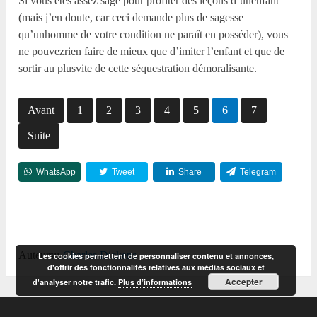
Si vous êtes assez sage pour profiter des leçons d’unenfant
(mais j’en doute, car ceci demande plus de sagesse
qu’unhomme de votre condition ne paraît en posséder), vous
ne pouvezrien faire de mieux que d’imiter l’enfant et que de
sortir au plusvite de cette séquestration démoralisante.
Avant
1
2
3
4
5
6
7
Suite
WhatsApp
Tweet
Share
Telegram
Reddit
Auteurs::
Charles Dickens
Les cookies permettent de personnaliser contenu et annonces,
d'offrir des fonctionnalités relatives aux médias sociaux et
Accepter
d'analyser notre trafic.
Plus d’informations