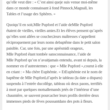
qu’elle veut dire : « C’est ainsi queje suis venue moi-même
dans ce monde connaissant à fond Pinnock,Magnall, les
Tables et l’usage des Sphères. »
Quoiqu’il en soit,M
lle
Pupford et l’aide deM
lle
Pupford
étaient de vieilles, vieilles amies.Et les élèves pensent qu’après
qu’elles sont allées se coucher,leurs maîtresses s’appellent
réciproquement par leurs noms debaptême dans le petit salon
paisible. Car, une fois, par une aprèsmidi orageux,
M
lle
Pupford étant tombée sansconnaissance, l’aide de
M
lle
Pupford qu’on n’avaitjamais entendu, avant ni depuis, la
nommer en d’autrestermes : que « M
lle
Pupford »,courut à elle
en criant : « Ma chère Euphémie. » EtEuphémie est le nom de
baptême de M
lle
Pupford,d’après le tableau (la date a disparu)
suspendu à l’entrée ducollège, tableau où deux paons, terrifiés
à mort par quelques motsallemands jetés de l’intérieur d’une
chaumière, se sauvent pourcacher leurs profils derrière deux
immenses pieds de fèves poussantdans des pots à fleurs.