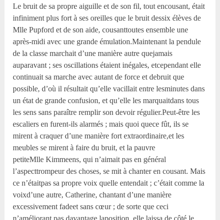
Le bruit de sa propre aiguille et de son fil, tout encousant, était
infiniment plus fort à ses oreilles que le bruit dessix élèves de
M
lle
Pupford et de son aide, cousanttoutes ensemble une
après-midi avec une grande émulation.Maintenant la pendule
de la classe marchait d’une manière autre quejamais
auparavant ; ses oscillations étaient inégales, etcependant elle
continuait sa marche avec autant de force et debruit que
possible, d’où il résultait qu’elle vacillait entre lesminutes dans
un état de grande confusion, et qu’elle les marquaitdans tous
les sens sans paraître remplir son devoir régulier.Peut-être les
escaliers en furent-ils alarmés ; mais quoi quece fût, ils se
mirent à craquer d’une manière fort extraordinaire,et les
meubles se mirent à faire du bruit, et la pauvre
petiteM
lle
Kimmeens, qui n’aimait pas en général
l’aspecttrompeur des choses, se mit à chanter en cousant. Mais
ce n’étaitpas sa propre voix quelle entendait ; c’était comme la
voixd’une autre, Catherine, chantant d’une manière
excessivement fadeet sans cœur ; de sorte que ceci
n’améliorant pas davantage laposition, elle laissa de côté le