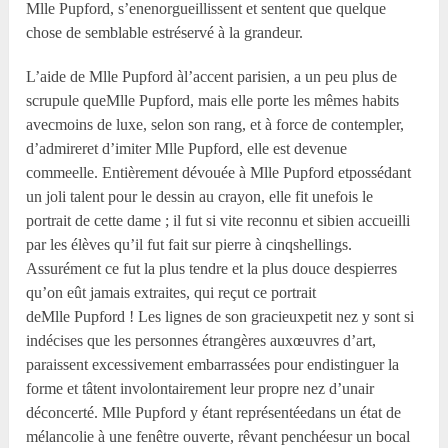
M
lle
Pupford, s’enenorgueillissent et sentent que quelque
chose de semblable estréservé à la grandeur.
L’aide de M
lle
Pupford àl’accent parisien, a un peu plus de
scrupule queM
lle
Pupford, mais elle porte les mêmes habits
avecmoins de luxe, selon son rang, et à force de contempler,
d’admireret d’imiter M
lle
Pupford, elle est devenue
commeelle. Entièrement dévouée à M
lle
Pupford etpossédant
un joli talent pour le dessin au crayon, elle fit unefois le
portrait de cette dame ; il fut si vite reconnu et sibien accueilli
par les élèves qu’il fut fait sur pierre à cinqshellings.
Assurément ce fut la plus tendre et la plus douce despierres
qu’on eût jamais extraites, qui reçut ce portrait
deM
lle
Pupford ! Les lignes de son gracieuxpetit nez y sont si
indécises que les personnes étrangères auxœuvres d’art,
paraissent excessivement embarrassées pour endistinguer la
forme et tâtent involontairement leur propre nez d’unair
déconcerté. M
lle
Pupford y étant représentéedans un état de
mélancolie à une fenêtre ouverte, rêvant penchéesur un bocal