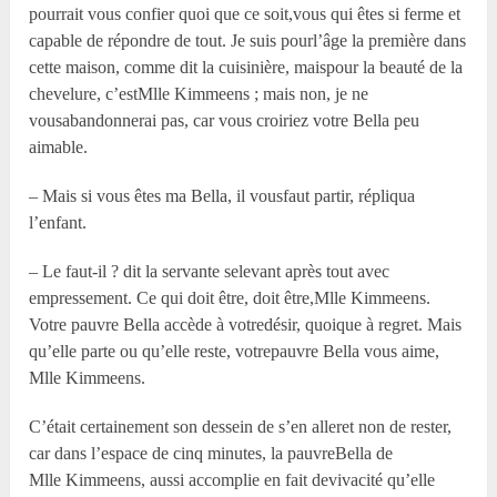
pourrait vous confier quoi que ce soit,vous qui êtes si ferme et
capable de répondre de tout. Je suis pourl’âge la première dans
cette maison, comme dit la cuisinière, maispour la beauté de la
chevelure, c’estM
lle
Kimmeens ; mais non, je ne
vousabandonnerai pas, car vous croiriez votre Bella peu
aimable.
– Mais si vous êtes ma Bella, il vousfaut partir, répliqua
l’enfant.
– Le faut-il ? dit la servante selevant après tout avec
empressement. Ce qui doit être, doit être,M
lle
Kimmeens.
Votre pauvre Bella accède à votredésir, quoique à regret. Mais
qu’elle parte ou qu’elle reste, votrepauvre Bella vous aime,
M
lle
Kimmeens.
C’était certainement son dessein de s’en alleret non de rester,
car dans l’espace de cinq minutes, la pauvreBella de
M
lle
Kimmeens, aussi accomplie en fait devivacité qu’elle