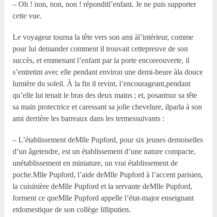
– Oh ! non, non, non ! réponditl’enfant. Je ne puis supporter
cette vue.
Le voyageur tourna la tête vers son ami àl’intérieur, comme
pour lui demander comment il trouvait cettepreuve de son
succès, et emmenant l’enfant par la porte encoreouverte, il
s’entretint avec elle pendant environ une demi-heure àla douce
lumière du soleil. À la fin il revint, l’encourageant,pendant
qu’elle lui tenait le bras des deux mains ; et, posantsur sa tête
sa main protectrice et caressant sa jolie chevelure, ilparla à son
ami derrière les barreaux dans les termessuivants :
– L’établissement deM
lle
Pupford, pour six jeunes demoiselles
d’un âgetendre, est un établissement d’une nature compacte,
unétablissement en miniature, un vrai établissement de
poche.M
lle
Pupford, l’aide deM
lle
Pupford à l’accent parisien,
la cuisinière deM
lle
Pupford et la servante deM
lle
Pupford,
forment ce queM
lle
Pupford appelle l’état-major enseignant
etdomestique de son collège lilliputien.