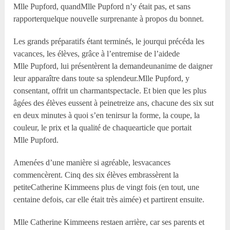
M
lle
Pupford, quandM
lle
Pupford n’y était pas, et sans
rapporterquelque nouvelle surprenante à propos du bonnet.
Les grands préparatifs étant terminés, le jourqui précéda les
vacances, les élèves, grâce à l’entremise de l’aidede
M
lle
Pupford, lui présentèrent la demandeunanime de daigner
leur apparaître dans toute sa splendeur.M
lle
Pupford, y
consentant, offrit un charmantspectacle. Et bien que les plus
âgées des élèves eussent à peinetreize ans, chacune des six sut
en deux minutes à quoi s’en tenirsur la forme, la coupe, la
couleur, le prix et la qualité de chaquearticle que portait
M
lle
Pupford.
Amenées d’une manière si agréable, lesvacances
commencèrent. Cinq des six élèves embrassèrent la
petiteCatherine Kimmeens plus de vingt fois (en tout, une
centaine defois, car elle était très aimée) et partirent ensuite.
M
lle
Catherine Kimmeens restaen arrière, car ses parents et