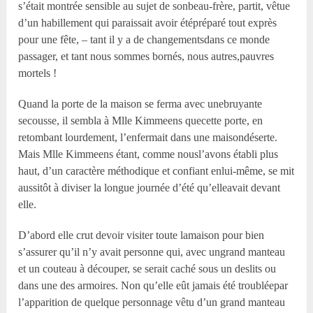
s’était montrée sensible au sujet de sonbeau-frère, partit, vêtue
d’un habillement qui paraissait avoir étépréparé tout exprès
pour une fête, – tant il y a de changementsdans ce monde
passager, et tant nous sommes bornés, nous autres,pauvres
mortels !
Quand la porte de la maison se ferma avec unebruyante
secousse, il sembla à M
lle
Kimmeens quecette porte, en
retombant lourdement, l’enfermait dans une maisondéserte.
Mais M
lle
Kimmeens étant, comme nousl’avons établi plus
haut, d’un caractère méthodique et confiant enlui-même, se mit
aussitôt à diviser la longue journée d’été qu’elleavait devant
elle.
D’abord elle crut devoir visiter toute lamaison pour bien
s’assurer qu’il n’y avait personne qui, avec ungrand manteau
et un couteau à découper, se serait caché sous un deslits ou
dans une des armoires. Non qu’elle eût jamais été troubléepar
l’apparition de quelque personnage vêtu d’un grand manteau