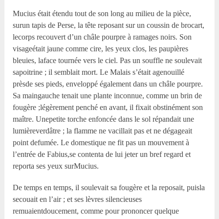
Mucius était étendu tout de son long au milieu de la pièce,
surun tapis de Perse, la tête reposant sur un coussin de brocart,
lecorps recouvert d’un châle pourpre à ramages noirs. Son
visageétait jaune comme cire, les yeux clos, les paupières
bleuies, laface tournée vers le ciel. Pas un souffle ne soulevait
sapoitrine ; il semblait mort. Le Malais s’était agenouillé
prèsde ses pieds, enveloppé également dans un châle pourpre.
Sa maingauche tenait une plante inconnue, comme un brin de
fougère ;légèrement penché en avant, il fixait obstinément son
maître. Unepetite torche enfoncée dans le sol répandait une
lumièreverdâtre ; la flamme ne vacillait pas et ne dégageait
point defumée. Le domestique ne fit pas un mouvement à
l’entrée de Fabius,se contenta de lui jeter un bref regard et
reporta ses yeux surMucius.
De temps en temps, il soulevait sa fougère et la reposait, puisla
secouait en l’air ; et ses lèvres silencieuses
remuaientdoucement, comme pour prononcer quelque