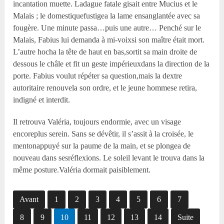
incantation muette. Ladague fatale gisait entre Mucius et le
Malais ; le domestiquefustigea la lame ensanglantée avec sa
fougère. Une minute passa…puis une autre… Penché sur le
Malais, Fabius lui demanda à mi-voixsi son maître était mort.
L’autre hocha la tête de haut en bas,sortit sa main droite de
dessous le châle et fit un geste impérieuxdans la direction de la
porte. Fabius voulut répéter sa question,mais la dextre
autoritaire renouvela son ordre, et le jeune hommese retira,
indigné et interdit.
Il retrouva Valéria, toujours endormie, avec un visage
encoreplus serein. Sans se dévêtir, il s’assit à la croisée, le
mentonappuyé sur la paume de la main, et se plongea de
nouveau dans sesréflexions. Le soleil levant le trouva dans la
même posture.Valéria dormait paisiblement.
Avant
1
2
3
4
5
6
7
8
9
10
11
12
13
14
Suite