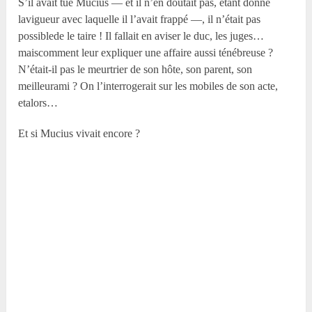
S’il avait tué Mucius — et il n’en doutait pas, étant donné
lavigueur avec laquelle il l’avait frappé —, il n’était pas
possiblede le taire ! Il fallait en aviser le duc, les juges…
maiscomment leur expliquer une affaire aussi ténébreuse ?
N’était-il pas le meurtrier de son hôte, son parent, son
meilleurami ? On l’interrogerait sur les mobiles de son acte,
etalors…
Et si Mucius vivait encore ?