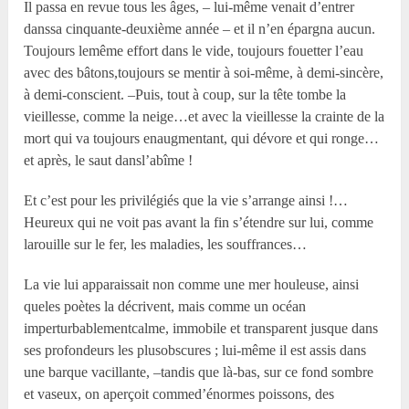
Il passa en revue tous les âges, – lui-même venait d’entrer
danssa cinquante-deuxième année – et il n’en épargna aucun.
Toujours lemême effort dans le vide, toujours fouetter l’eau
avec des bâtons,toujours se mentir à soi-même, à demi-sincère,
à demi-conscient. –Puis, tout à coup, sur la tête tombe la
vieillesse, comme la neige…et avec la vieillesse la crainte de la
mort qui va toujours enaugmentant, qui dévore et qui ronge…
et après, le saut dansl’abîme !
Et c’est pour les privilégiés que la vie s’arrange ainsi !…
Heureux qui ne voit pas avant la fin s’étendre sur lui, comme
larouille sur le fer, les maladies, les souffrances…
La vie lui apparaissait non comme une mer houleuse, ainsi
queles poètes la décrivent, mais comme un océan
imperturbablementcalme, immobile et transparent jusque dans
ses profondeurs les plusobscures ; lui-même il est assis dans
une barque vacillante, –tandis que là-bas, sur ce fond sombre
et vaseux, on aperçoit commed’énormes poissons, des