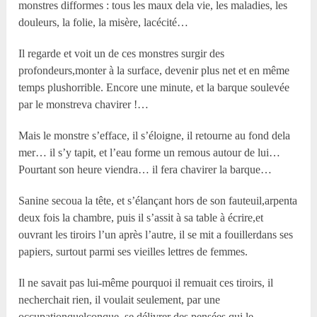
monstres difformes : tous les maux dela vie, les maladies, les
douleurs, la folie, la misère, lacécité…
Il regarde et voit un de ces monstres surgir des
profondeurs,monter à la surface, devenir plus net et en même
temps plushorrible. Encore une minute, et la barque soulevée
par le monstreva chavirer !…
Mais le monstre s’efface, il s’éloigne, il retourne au fond dela
mer… il s’y tapit, et l’eau forme un remous autour de lui…
Pourtant son heure viendra… il fera chavirer la barque…
Sanine secoua la tête, et s’élançant hors de son fauteuil,arpenta
deux fois la chambre, puis il s’assit à sa table à écrire,et
ouvrant les tiroirs l’un après l’autre, il se mit a fouillerdans ses
papiers, surtout parmi ses vieilles lettres de femmes.
Il ne savait pas lui-même pourquoi il remuait ces tiroirs, il
necherchait rien, il voulait seulement, par une
occupationquelconque, se délivrer des pensées qui le