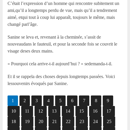
C’était l’expression d’un homme qui rencontre subitement un
ami,qu’il a longtemps perdu de vue, mais qu’il a tendrement
aimé, etqui tout à coup lui apparaît, toujours le même, mais
changé parl’âge.
Sanine se leva et, revenant à la cheminée, s’assit de
nouveaudans le fauteuil, et pour la seconde fois se couvrit le
visage deses deux mains.
« Pourquoi cela arrive-t-il aujourd’hui ? » sedemanda-t-il.
Et il se rappela des choses depuis longtemps passées. Voici
lessouvenirs évoqués par Sanine.
1
2
3
4
5
6
7
8
9
10
11
12
13
14
15
16
17
18
19
20
21
22
23
24
25