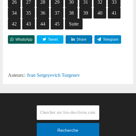
26
27
28
29
30
31
32
33
34
35
36
37
38
39
40
41
42
43
44
45
Suite
WhatsApp
Tweet
Share
Telegram
Reddit
Auteurs::
Ivan Sergeyevich Turgenev
Recherche