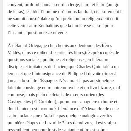
couvent, profond connaisseurdu clergé, hardi et lettré (amigo
de letras), est bienl’homme qu’il nous faudrait, et assurément il
ne saurait nousdéplaire qu’un prêtre ou un religieux eût écrit
cette verte satire.Souhaitons que la lumière se fasse : pour
l’instant laquestion reste ouverte.
À défaut d’Ortega, je chercherais auxalentours des frères
Valdès, dans ce milieu d’esprits très libres,très préoccupés de
questions sociales, politiques et religieuses,en littérature
disciples et imitateurs de Lucien, que Charles-Quinttoléra un
temps et que l’intransigeance de Philippe II devaitextirper à
jamais du sol de l’Espagne. N’y aurait-il pas aussiquelque
lointain cousinage entre notre nouvelle et un livrebizarre, mal
composé, mais plein de détails de mœurs curieux,les
Castagnettes (El Crotalon), qu’on nous anaguère exhumé et
dont l’auteur est inconnu ? L’enfance del’Alexandre de cette
satire lucianesque n’a-t-elle pas quelqueanalogie avec les
premières étapes de Lazarille ? Les deuxlivres, il est vrai, se
ressemblent peu pour le style : autantle nôtre est sobre,