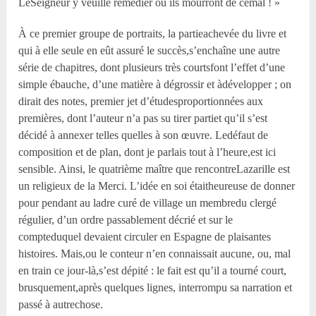
LeSeigneur y veuille remédier ou ils mourront de cemal ! »
À ce premier groupe de portraits, la partieachevée du livre et
qui à elle seule en eût assuré le succès,s’enchaîne une autre
série de chapitres, dont plusieurs très courtsfont l’effet d’une
simple ébauche, d’une matière à dégrossir et àdévelopper ; on
dirait des notes, premier jet d’étudesproportionnées aux
premières, dont l’auteur n’a pas su tirer partiet qu’il s’est
décidé à annexer telles quelles à son œuvre. Ledéfaut de
composition et de plan, dont je parlais tout à l’heure,est ici
sensible. Ainsi, le quatrième maître que rencontreLazarille est
un religieux de la Merci. L’idée en soi étaitheureuse de donner
pour pendant au ladre curé de village un membredu clergé
régulier, d’un ordre passablement décrié et sur le
compteduquel devaient circuler en Espagne de plaisantes
histoires. Mais,ou le conteur n’en connaissait aucune, ou, mal
en train ce jour-là,s’est dépité : le fait est qu’il a tourné court,
brusquement,après quelques lignes, interrompu sa narration et
passé à autrechose.