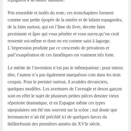
Pris ensemble et isolés du reste, ces troischapitres forment
comme une petite épopée de la misère et de lafaim espagnoles,
de la faim surtout, qui est l’âme du livre, decette faim
persistante et âpre qui vous pénètre et vous navre,qu’on croit
ressentir soi-même et dont on est comme saisi à lagorge.
L’impression produite par ce crescendo de privations et
parl’exaspération de ces faméliques est vraiment très forte.
Le mérite de l’invention n’est pas le mêmepartout ; pour mieux
dire, l’auteur n’a pas également marquéson coin dans les trois
croquis. Pour le premier surtout, il avaitdes devanciers,
quelques modèles. Les aventures de l’aveugle et deson garçon
sont en effet le sujet de plusieurs petites pièces denotre vieux
répertoire dramatique, et en Espagne même ces types
sipopulaires ont été mis souvent sur la scène ; nul doute que
leromancier n’ait été précédé ici de quelques farces du
théâtreforain des premières années du XVI
e
siècle.