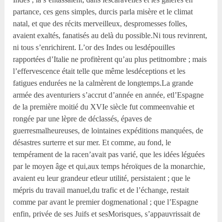
partance, ces gens simples, durcis parla misère et le climat
natal, et que des récits merveilleux, despromesses folles,
avaient exaltés, fanatisés au delà du possible.Ni tous revinrent,
ni tous s’enrichirent. L’or des Indes ou lesdépouilles
rapportées d’Italie ne profitèrent qu’au plus petitnombre ; mais
l’effervescence était telle que même lesdéceptions et les
fatigues endurées ne la calmèrent de longtemps.La grande
armée des aventuriers s’accrut d’année en année, etl’Espagne
de la première moitié du XVI
e
siècle fut commeenvahie et
rongée par une lèpre de déclassés, épaves de
guerresmalheureuses, de lointaines expéditions manquées, de
désastres surterre et sur mer. Et comme, au fond, le
tempérament de la racen’avait pas varié, que les idées léguées
par le moyen âge et qui,aux temps héroïques de la monarchie,
avaient eu leur grandeur etleur utilité, persistaient ; que le
mépris du travail manuel,du trafic et de l’échange, restait
comme par avant le premier dogmenational ; que l’Espagne
enfin, privée de ses Juifs et sesMorisques, s’appauvrissait de