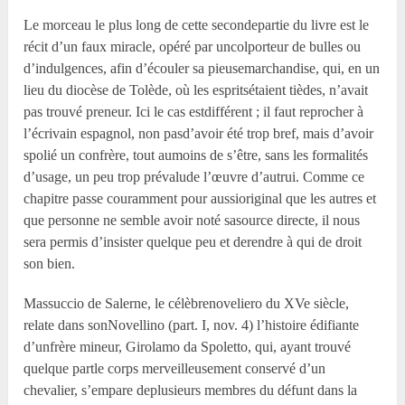
Le morceau le plus long de cette secondepartie du livre est le
récit d’un faux miracle, opéré par uncolporteur de bulles ou
d’indulgences, afin d’écouler sa pieusemarchandise, qui, en un
lieu du diocèse de Tolède, où les espritsétaient tièdes, n’avait
pas trouvé preneur. Ici le cas estdifférent ; il faut reprocher à
l’écrivain espagnol, non pasd’avoir été trop bref, mais d’avoir
spolié un confrère, tout aumoins de s’être, sans les formalités
d’usage, un peu trop prévalude l’œuvre d’autrui. Comme ce
chapitre passe couramment pour aussioriginal que les autres et
que personne ne semble avoir noté sasource directe, il nous
sera permis d’insister quelque peu et derendre à qui de droit
son bien.
Massuccio de Salerne, le célèbrenoveliero du XV
e
siècle,
relate dans sonNovellino (part. I, nov. 4) l’histoire édifiante
d’unfrère mineur, Girolamo da Spoletto, qui, ayant trouvé
quelque partle corps merveilleusement conservé d’un
chevalier, s’empare deplusieurs membres du défunt dans la