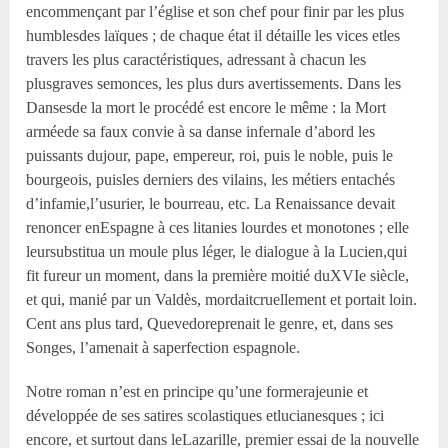
encommençant par l’église et son chef pour finir par les plus
humblesdes laïques ; de chaque état il détaille les vices etles
travers les plus caractéristiques, adressant à chacun les
plusgraves semonces, les plus durs avertissements. Dans les
Dansesde la mort le procédé est encore le même : la Mort
arméede sa faux convie à sa danse infernale d’abord les
puissants dujour, pape, empereur, roi, puis le noble, puis le
bourgeois, puisles derniers des vilains, les métiers entachés
d’infamie,l’usurier, le bourreau, etc. La Renaissance devait
renoncer enEspagne à ces litanies lourdes et monotones ; elle
leursubstitua un moule plus léger, le dialogue à la Lucien,qui
fit fureur un moment, dans la première moitié duXVI
e
siècle,
et qui, manié par un Valdès, mordaitcruellement et portait loin.
Cent ans plus tard, Quevedoreprenait le genre, et, dans ses
Songes, l’amenait à saperfection espagnole.
Notre roman n’est en principe qu’une formerajeunie et
développée de ses satires scolastiques etlucianesques ; ici
encore, et surtout dans leLazarille, premier essai de la nouvelle