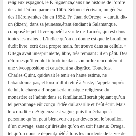
religieux espagnol, le P. Siguenza,dans une histoire de l’ordre
de saint Jérôme parue en 1605. Seloncet écrivain, un général
des Hiéronymites élu en 1552, Fr. Juan deOrtega, « aurait, dit-
on (dizen), dans sa jeunesse,étant étudiant à Salamanque,
composé le petit livre appeléLazarille de Tormès, qui est dans
toutes les mains…L’indice qu’on en donne est que le brouillon
dudit livre, écrit desa propre main, fut trouvé dans sa cellule. »
Ortega avait unesprit alerte, libre, très remuant : il en pâtit. Des
réformesqu’il voulut introduire dans son ordre rencontrèrent
une viveopposition et causèrent sa disgrâce. Toutefois,
Charles-Quint, quidevait le tenir en haute estime, ne
l’abandonna pas, et lorsqu’ilfut retiré à Yuste, l’appela auprès
de lui, le chargea d’organiserla musique religieuse du
monastère et l’admit dans sa familiarité.Il serait piquant qu’un
tel personnage eût conçu l’idée duLazarille et l’eût écrit. Mais
le « on-dit » deSiguenza est vague, puis il n’échappe à
personne qu’on peut bienavoir eu par devers soi le brouillon
d’un ouvrage, sans qu’ilrésulte qu’on en soit l’auteur. Ortega,
tel qu’on nous le dépeint,mêlé à tous les incidents de la vie de