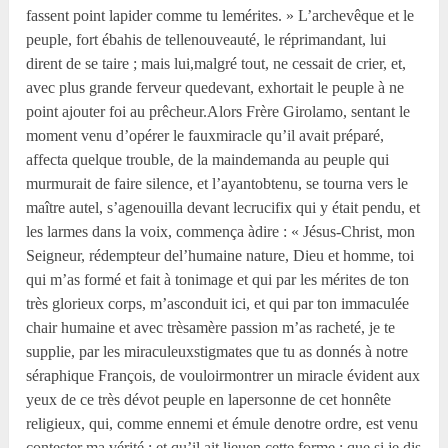
fassent point lapider comme tu lemérites. » L’archevêque et le
peuple, fort ébahis de tellenouveauté, le réprimandant, lui
dirent de se taire ; mais lui,malgré tout, ne cessait de crier, et,
avec plus grande ferveur quedevant, exhortait le peuple à ne
point ajouter foi au prêcheur.Alors Frère Girolamo, sentant le
moment venu d’opérer le fauxmiracle qu’il avait préparé,
affecta quelque trouble, de la maindemanda au peuple qui
murmurait de faire silence, et l’ayantobtenu, se tourna vers le
maître autel, s’agenouilla devant lecrucifix qui y était pendu, et
les larmes dans la voix, commença àdire : « Jésus-Christ, mon
Seigneur, rédempteur del’humaine nature, Dieu et homme, toi
qui m’as formé et fait à tonimage et qui par les mérites de ton
très glorieux corps, m’asconduit ici, et qui par ton immaculée
chair humaine et avec trèsamère passion m’as racheté, je te
supplie, par les miraculeuxstigmates que tu as donnés à notre
séraphique François, de vouloirmontrer un miracle évident aux
yeux de ce très dévot peuple en lapersonne de cet honnête
religieux, qui, comme ennemi et émule denotre ordre, est venu
contester ma vérité ; et qu’il ait lieuen cette forme : que si je dis