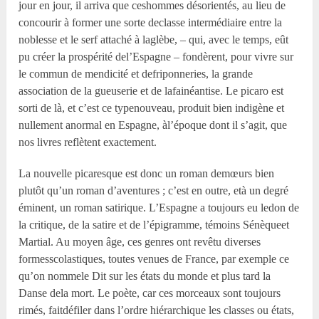
jour en jour, il arriva que ceshommes désorientés, au lieu de
concourir à former une sorte declasse intermédiaire entre la
noblesse et le serf attaché à laglèbe, – qui, avec le temps, eût
pu créer la prospérité del’Espagne – fondèrent, pour vivre sur
le commun de mendicité et defriponneries, la grande
association de la gueuserie et de lafainéantise. Le picaro est
sorti de là, et c’est ce typenouveau, produit bien indigène et
nullement anormal en Espagne, àl’époque dont il s’agit, que
nos livres reflètent exactement.
La nouvelle picaresque est donc un roman demœurs bien
plutôt qu’un roman d’aventures ; c’est en outre, età un degré
éminent, un roman satirique. L’Espagne a toujours eu ledon de
la critique, de la satire et de l’épigramme, témoins Sénèqueet
Martial. Au moyen âge, ces genres ont revêtu diverses
formesscolastiques, toutes venues de France, par exemple ce
qu’on nommele Dit sur les états du monde et plus tard la
Danse dela mort. Le poète, car ces morceaux sont toujours
rimés, faitdéfiler dans l’ordre hiérarchique les classes ou états,