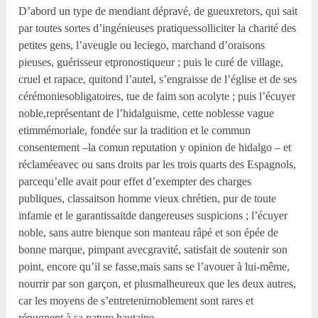
D’abord un type de mendiant dépravé, de gueuxretors, qui sait
par toutes sortes d’ingénieuses pratiquessolliciter la charité des
petites gens, l’aveugle ou leciego, marchand d’oraisons
pieuses, guérisseur etpronostiqueur ; puis le curé de village,
cruel et rapace, quitond l’autel, s’engraisse de l’église et de ses
cérémoniesobligatoires, tue de faim son acolyte ; puis l’écuyer
noble,représentant de l’hidalguisme, cette noblesse vague
etimmémoriale, fondée sur la tradition et le commun
consentement –la comun reputation y opinion de hidalgo – et
réclaméeavec ou sans droits par les trois quarts des Espagnols,
parcequ’elle avait pour effet d’exempter des charges
publiques, classaitson homme vieux chrétien, pur de toute
infamie et le garantissaitde dangereuses suspicions ; l’écuyer
noble, sans autre bienque son manteau râpé et son épée de
bonne marque, pimpant avecgravité, satisfait de soutenir son
point, encore qu’il se fasse,mais sans se l’avouer à lui-même,
nourrir par son garçon, et plusmalheureux que les deux autres,
car les moyens de s’entretenirnoblement sont rares et
répugnent à sa nature hautaine.