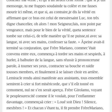
mensonge, tu me frappes soudainde ta colère et me fasses
mourir ici même, et que si, au contraire,je dis la vérité en
affirmant que ce bras est celui de messiresaint Luc, ton très
digne chancelier, oh alors ! mon Seigneur,fais, non point par
vengeance, mais pour le bien de la vérité, queta sentence
tombe sur celui-ci, de telle manière qu’il ne puisse,ni avec sa
langue, ni avec ses mains, confesser sa faute. » Àpeine avait-il
terminé sa conjuration, que Frère Mariano, commec’était
convenu entre eux, commença à tordre ses mains et sespieds, à
hurler, à balbutier de la langue, sans réussir à prononcerune
parole, à tourner ses yeux, contracter sa bouche et raidir
tousses membres, et finalement à se laisser choir en arrière.
Lemiracle rendu ainsi manifeste aux assistants, tous ensemble
semirent à crier si fort miséricorde, que s’il eût tonné en
cemoment, nul ne s’en serait aperçu. Frère Girolamo, voyant
le peuplesurexcité comme il le voulait, pour l’enflammer
davantage, commençaà crier : « Loué soit Dieu ! Silence,
mesfrères ! » Et chacun s’étant tu, il fit prendre FrèreMariano,