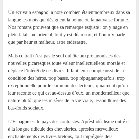
Un écrivain espagnol a noté combien étaientnombreux dans sa
langue les mots qui désignent la bonne ou lamauvaise fortune.
Nos romans prouvent que sa remarque estjuste : on y nage en
plein fatalisme oriental, tout y est dûau sort, et l’on n’y parle
que par heur et malheur, astre etdésastre.
Mais ce trait n’est pas le seul qui ôte auxprotagonistes des
nouvelles picaresques toute valeur intellectuelleou morale et
déplace l’intérêt de ces livres. Il faut tenir compteaussi de la
condition des héros, trop basse, trop répugnanteparfois, trop
exceptionnelle pour le commun des lecteurs, quiaiment qu’on
leur raconte ce qui est au-dessus d’eux, un mondemeilleur que
nature plutôt que les misères de la vie vraie, lessouillures des
bas-fonds sociaux.
L’Espagne est le pays des contrastes. Aprèsl’idéalisme outré et
à la longue ridicule des chevaleries, aprèsles merveilleux
enchantements des livres bretons, tout imprégnés dela