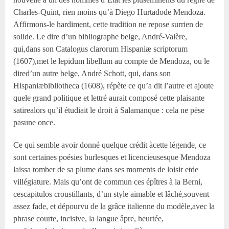
Charles-Quint, rien moins qu’à Diego Hurtadode Mendoza.
Affirmons-le hardiment, cette tradition ne repose surrien de
solide. Le dire d’un bibliographe belge, André-Valère,
qui,dans son Catalogus clarorum Hispaniæ scriptorum
(1607),met le lepidum libellum au compte de Mendoza, ou le
dired’un autre belge, André Schott, qui, dans son
Hispaniæbibliotheca (1608), répète ce qu’a dit l’autre et ajoute
quele grand politique et lettré aurait composé cette plaisante
satirealors qu’il étudiait le droit à Salamanque : cela ne pèse
pasune once.
Ce qui semble avoir donné quelque crédit àcette légende, ce
sont certaines poésies burlesques et licencieusesque Mendoza
laissa tomber de sa plume dans ses moments de loisir etde
villégiature. Mais qu’ont de commun ces épîtres à la Berni,
cescapitulos croustillants, d’un style aimable et lâché,souvent
assez fade, et dépourvu de la grâce italienne du modèle,avec la
phrase courte, incisive, la langue âpre, heurtée,