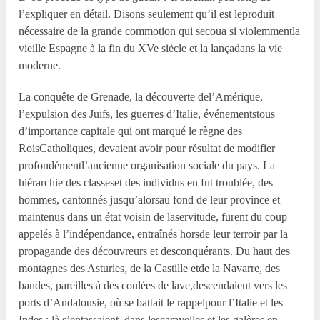
l’expliquer en détail. Disons seulement qu’il est leproduit
nécessaire de la grande commotion qui secoua si violemmentla
vieille Espagne à la fin du XV
e
siècle et la lançadans la vie
moderne.
La conquête de Grenade, la découverte del’Amérique,
l’expulsion des Juifs, les guerres d’Italie, événementstous
d’importance capitale qui ont marqué le règne des
RoisCatholiques, devaient avoir pour résultat de modifier
profondémentl’ancienne organisation sociale du pays. La
hiérarchie des classeset des individus en fut troublée, des
hommes, cantonnés jusqu’alorsau fond de leur province et
maintenus dans un état voisin de laservitude, furent du coup
appelés à l’indépendance, entraînés horsde leur terroir par la
propagande des découvreurs et desconquérants. Du haut des
montagnes des Asturies, de la Castille etde la Navarre, des
bandes, pareilles à des coulées de lave,descendaient vers les
ports d’Andalousie, où se battait le rappelpour l’Italie et les
Indes ; là s’entassaient, dans lescaravelles et les galères en