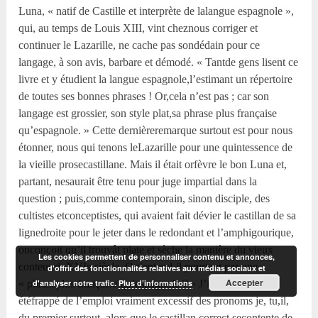
Luna, « natif de Castille et interprète de lalangue espagnole »,
qui, au temps de Louis XIII, vint cheznous corriger et
continuer le Lazarille, ne cache pas sondédain pour ce
langage, à son avis, barbare et démodé. « Tantde gens lisent ce
livre et y étudient la langue espagnole,l’estimant un répertoire
de toutes ses bonnes phrases ! Or,cela n’est pas ; car son
langage est grossier, son style plat,sa phrase plus française
qu’espagnole. » Cette dernièreremarque surtout est pour nous
étonner, nous qui tenons leLazarille pour une quintessence de
la vieille prosecastillane. Mais il était orfèvre le bon Luna et,
partant, nesaurait être tenu pour juge impartial dans la
question ; puis,comme contemporain, sinon disciple, des
cultistes etconceptistes, qui avaient fait dévier le castillan de sa
lignedroite pour le jeter dans le redondant et l’amphigourique,
onconçoit qu’il trouvât plate et sèche la manière du vieux
Les cookies permettent de personnaliser contenu et annonces,
conteur duXVI
e
siècle. Qu’entend-il pourtant par une
d'offrir des fonctionnalités relatives aux médias sociaux et
Accepter
d'analyser notre trafic.
Plus d’informations
« phraseplus française qu’espagnole ? » J’imagine qu’il a
étéfrappé de l’emploi vraiment excessif des pronoms je, tu,il,
du premier surtout, alors que le castillan correct secontente de