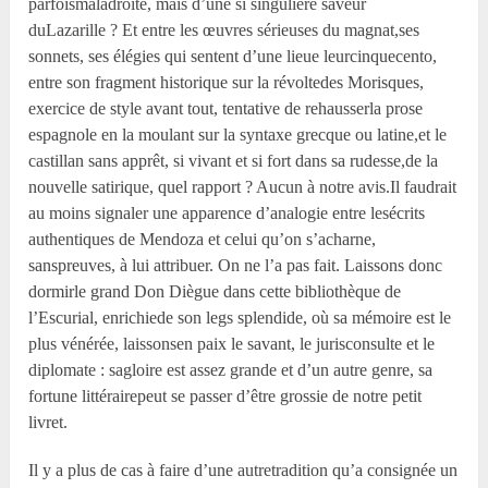
parfoismaladroite, mais d’une si singulière saveur
duLazarille ? Et entre les œuvres sérieuses du magnat,ses
sonnets, ses élégies qui sentent d’une lieue leurcinquecento,
entre son fragment historique sur la révoltedes Morisques,
exercice de style avant tout, tentative de rehausserla prose
espagnole en la moulant sur la syntaxe grecque ou latine,et le
castillan sans apprêt, si vivant et si fort dans sa rudesse,de la
nouvelle satirique, quel rapport ? Aucun à notre avis.Il faudrait
au moins signaler une apparence d’analogie entre lesécrits
authentiques de Mendoza et celui qu’on s’acharne,
sanspreuves, à lui attribuer. On ne l’a pas fait. Laissons donc
dormirle grand Don Diègue dans cette bibliothèque de
l’Escurial, enrichiede son legs splendide, où sa mémoire est le
plus vénérée, laissonsen paix le savant, le jurisconsulte et le
diplomate : sagloire est assez grande et d’un autre genre, sa
fortune littérairepeut se passer d’être grossie de notre petit
livret.
Il y a plus de cas à faire d’une autretradition qu’a consignée un