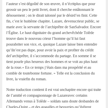
l’auteur s’est dégoûté de son œuvre, il n’écritplus que pour
grossir un peu le petit livret, dont il cherche entâtonnant le
dénouement ; on le dirait talonné par le désird’en finir. Cette
fin, c’est le huitième chapitre. Lazare, devenucrieur public, se
marie avec la servante de l’archiprêtre de SanSalvador. Encore
l’Église. Le haut dignitaire du grand archevêchéde Tolède
trouve dans le nouveau crieur l’homme qu’il lui faut
pourabriter son vice, et, quoique Lazare laisse bien entendre
qu’iln’est pas dupe, pour avoir la paix et profiter du crédit
del’archiprêtre, il s’accommode du partage. En somme il se
tient pourle plus heureux des hommes et se voit au plus haut
de la roue.« En ce temps j’étais dans ma prospérité et au
comble de toutebonne fortune. » Telle est la conclusion du
livre, la vraiefin du roman.
Notre traduction contient il est vrai unchapitre encore qui traite
de l’amitié et compagnonnage de Lazareavec certains
Allemands venus à Tolède – soldats sans doute desbandes de
Charles-Quint – et des gogailles et beuveries qu’ilsfirent