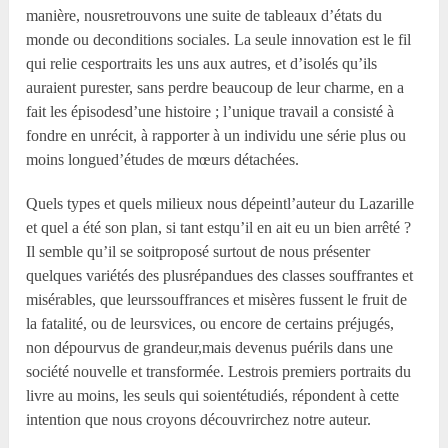
manière, nousretrouvons une suite de tableaux d’états du
monde ou deconditions sociales. La seule innovation est le fil
qui relie cesportraits les uns aux autres, et d’isolés qu’ils
auraient purester, sans perdre beaucoup de leur charme, en a
fait les épisodesd’une histoire ; l’unique travail a consisté à
fondre en unrécit, à rapporter à un individu une série plus ou
moins longued’études de mœurs détachées.
Quels types et quels milieux nous dépeintl’auteur du Lazarille
et quel a été son plan, si tant estqu’il en ait eu un bien arrêté ?
Il semble qu’il se soitproposé surtout de nous présenter
quelques variétés des plusrépandues des classes souffrantes et
misérables, que leurssouffrances et misères fussent le fruit de
la fatalité, ou de leursvices, ou encore de certains préjugés,
non dépourvus de grandeur,mais devenus puérils dans une
société nouvelle et transformée. Lestrois premiers portraits du
livre au moins, les seuls qui soientétudiés, répondent à cette
intention que nous croyons découvrirchez notre auteur.