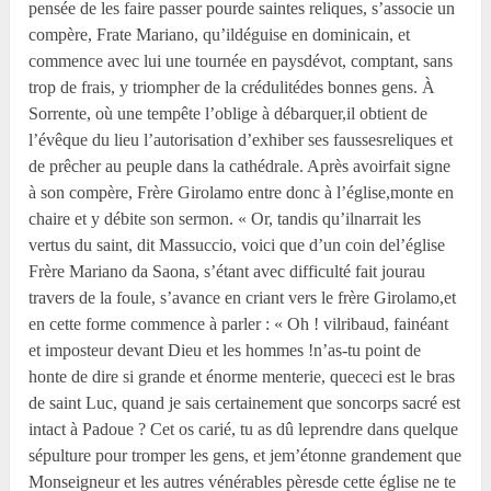
pensée de les faire passer pourde saintes reliques, s’associe un
compère, Frate Mariano, qu’ildéguise en dominicain, et
commence avec lui une tournée en paysdévot, comptant, sans
trop de frais, y triompher de la crédulitédes bonnes gens. À
Sorrente, où une tempête l’oblige à débarquer,il obtient de
l’évêque du lieu l’autorisation d’exhiber ses faussesreliques et
de prêcher au peuple dans la cathédrale. Après avoirfait signe
à son compère, Frère Girolamo entre donc à l’église,monte en
chaire et y débite son sermon. « Or, tandis qu’ilnarrait les
vertus du saint, dit Massuccio, voici que d’un coin del’église
Frère Mariano da Saona, s’étant avec difficulté fait jourau
travers de la foule, s’avance en criant vers le frère Girolamo,et
en cette forme commence à parler : « Oh ! vilribaud, fainéant
et imposteur devant Dieu et les hommes !n’as-tu point de
honte de dire si grande et énorme menterie, quececi est le bras
de saint Luc, quand je sais certainement que soncorps sacré est
intact à Padoue ? Cet os carié, tu as dû leprendre dans quelque
sépulture pour tromper les gens, et jem’étonne grandement que
Monseigneur et les autres vénérables pèresde cette église ne te