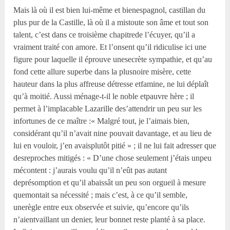
Mais là où il est bien lui-même et bienespagnol, castillan du
plus pur de la Castille, là où il a mistoute son âme et tout son
talent, c’est dans ce troisième chapitrede l’écuyer, qu’il a
vraiment traité con amore. Et l’onsent qu’il ridiculise ici une
figure pour laquelle il éprouve unesecrète sympathie, et qu’au
fond cette allure superbe dans la plusnoire misère, cette
hauteur dans la plus affreuse détresse etfamine, ne lui déplaît
qu’à moitié. Aussi ménage-t-il le noble etpauvre hère ; il
permet à l’implacable Lazarille des’attendrir un peu sur les
infortunes de ce maître :« Malgré tout, je l’aimais bien,
considérant qu’il n’avait nine pouvait davantage, et au lieu de
lui en vouloir, j’en avaisplutôt pitié » ; il ne lui fait adresser que
desreproches mitigés : « D’une chose seulement j’étais unpeu
mécontent : j’aurais voulu qu’il n’eût pas autant
deprésomption et qu’il abaissât un peu son orgueil à mesure
quemontait sa nécessité ; mais c’est, à ce qu’il semble,
unerègle entre eux observée et suivie, qu’encore qu’ils
n’aientvaillant un denier, leur bonnet reste planté à sa place.