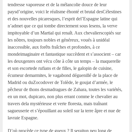
tendresse vaporeuse et de la mélancolie douce de leur
paysd’origine, voici le réalisme éhonté et brutal desCélestines
et des nouvelles picaresques, l’esprit del’Espagne latine qui
n’admet que ce qui tombe directement sous lesens, la verve
impitoyable d’un Martial qui renaît. Aux chevalierscopiés sur
les nôtres, toujours nobles et généreux, voués à unidéal
inaccessible, aux forêts fraîches et profondes, à ce
mondeimaginaire et fantastique succèdent et s’associent – car
les deuxgenres ont vécu côte à côte un temps – la maquerelle
et son escortede rufians et de filles, le galopin de cuisine,
écumeur demarmites, le vagabond déguenillé de la place de
Madrid ou duZocodover de Tolède, le goujat d’armée, le
pêcheur de thons desmadragues de Zahara, toutes les variétés,
en un mot, dupicaro, non plus errant comme le chevalier au
travers dela mystérieuse et verte floresta, mais traînant
sagueuserie et s’épouillant au soleil sur la terre âpre et nue de
lavraie Espagne.
D’où procède ce type de gueux ? Il seraitun peu long de