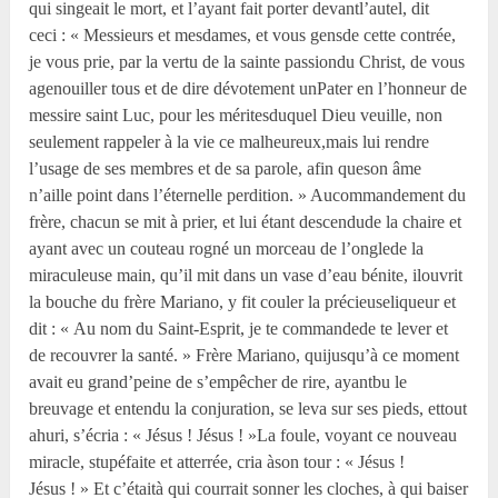
qui singeait le mort, et l’ayant fait porter devantl’autel, dit
ceci : « Messieurs et mesdames, et vous gensde cette contrée,
je vous prie, par la vertu de la sainte passiondu Christ, de vous
agenouiller tous et de dire dévotement unPater en l’honneur de
messire saint Luc, pour les méritesduquel Dieu veuille, non
seulement rappeler à la vie ce malheureux,mais lui rendre
l’usage de ses membres et de sa parole, afin queson âme
n’aille point dans l’éternelle perdition. » Aucommandement du
frère, chacun se mit à prier, et lui étant descendude la chaire et
ayant avec un couteau rogné un morceau de l’onglede la
miraculeuse main, qu’il mit dans un vase d’eau bénite, ilouvrit
la bouche du frère Mariano, y fit couler la précieuseliqueur et
dit : « Au nom du Saint-Esprit, je te commandede te lever et
de recouvrer la santé. » Frère Mariano, quijusqu’à ce moment
avait eu grand’peine de s’empêcher de rire, ayantbu le
breuvage et entendu la conjuration, se leva sur ses pieds, ettout
ahuri, s’écria : « Jésus ! Jésus ! »La foule, voyant ce nouveau
miracle, stupéfaite et atterrée, cria àson tour : « Jésus !
Jésus ! » Et c’étaità qui courrait sonner les cloches, à qui baiser