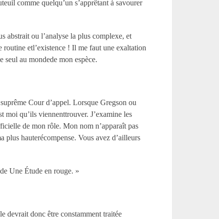
nfauteuil comme quelqu’un s’apprêtant à savourer
 abstrait ou l’analyse la plus complexe, et
routine etl’existence ! Il me faut une exaltation
is le seul au mondede mon espèce.
i la suprême Cour d’appel. Lorsque Gregson ou
t moi qu’ils viennenttrouver. J’examine les
fficielle de mon rôle. Mon nom n’apparaît pas
ma plus hauterécompense. Vous avez d’ailleurs
quede Une Étude en rouge. »
elle devrait donc être constamment traitée