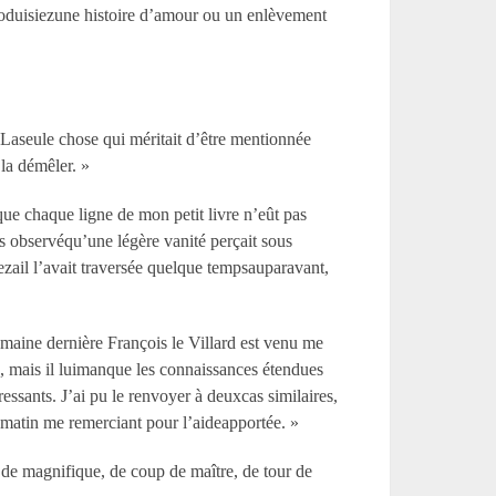
troduisiezune histoire d’amour ou un enlèvement
. Laseule chose qui méritait d’être mentionnée
 la démêler. »
r que chaque ligne de mon petit livre n’eût pas
is observéqu’une légère vanité perçait sous
ezail l’avait traversée quelque tempsauparavant,
emaine dernière François le Villard est venu me
te, mais il luimanque les connaissances étendues
ressants. J’ai pu le renvoyer à deuxcas similaires,
ce matin me remerciant pour l’aideapportée. »
s, de magnifique, de coup de maître, de tour de