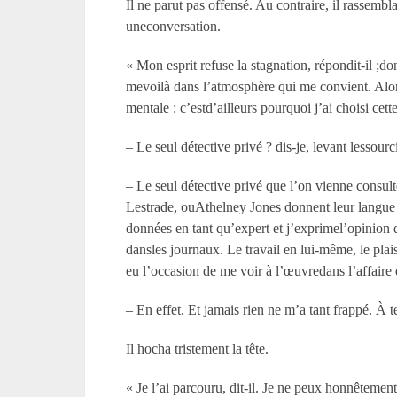
Il ne parut pas offensé. Au contraire, il rassemb
uneconversation.
« Mon esprit refuse la stagnation, répondit-il ;
mevoilà dans l’atmosphère qui me convient. Alors 
mentale : c’estd’ailleurs pourquoi j’ai choisi cet
– Le seul détective privé ? dis-je, levant lessourci
– Le seul détective privé que l’on vienne consul
Lestrade, ouAthelney Jones donnent leur langue a
données en tant qu’expert et j’exprimel’opinion 
dansles journaux. Le travail en lui-même, le pl
eu l’occasion de me voir à l’œuvredans l’affaire
– En effet. Et jamais rien ne m’a tant frappé. À t
Il hocha tristement la tête.
« Je l’ai parcouru, dit-il. Je ne peux honnêtement