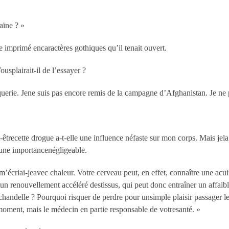
aïne ? »
e imprimé encaractères gothiques qu’il tenait ouvert.
ousplairait-il de l’essayer ?
querie. Jene suis pas encore remis de la campagne d’Afghanistan. Je ne
-êtrecette drogue a-t-elle une influence néfaste sur mon corps. Mais jela
d’une importancenégligeable.
écriai-jeavec chaleur. Votre cerveau peut, en effet, connaître une acuit
n renouvellement accéléré destissus, qui peut donc entraîner un affaib
 la chandelle ? Pourquoi risquer de perdre pour unsimple plaisir passage
moment, mais le médecin en partie responsable de votresanté. »