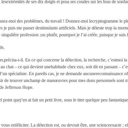
la lesextrémités de ses dix doigts et posa ses coudes sur les bras de so
donnez-moi des problèmes, du travail ! Donnez-moi lecryptogramme le plus
je puis me passer destimulants artificiels. Mais je déteste trop la morne 
te singulière profession ;ou plutôt, pourquoi je l’ai créée, puisque je su
ls.
ter,précisa-t-il. En ce qui concerne la détection, la recherche, c’estmo
u chat – ce qui devient unehabitude chez eux, soit dit en passant – c’es
d’un spécialiste. En pareils cas, je ne demande aucunereconnaissance o
aisir de trouver unchamp de manœuvres pour mes dons personnels sont 
 de Jefferson Hope.
el point quej’en ai fait un petit livre, sous le titre quelque peu fantasti
 vous enféliciter. La détection est, ou devrait être, une scienceexacte ; 