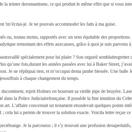
e la teinter deromantisme, ce qui produit le même effet que si vous in
nt !m’écriai-je. Je ne pouvais accommoder les faits à ma guise.
rimés ou, toutau moins, rapportés avec un sens équitable des proportions
analytique remontant des effets auxcauses, grâce à quoi je suis parvenu à
je pastravaillé spécialement pour lui plaire ? Son orgueil semblaitregrette
lus qu’une fois,durant les années passées avec lui à Baker Street, j’ava
non. Je ne répliquai rien, et m’occupai dema jambe blessée. Une balle J
 jesouffrais à chaque changement du temps.
ducontinent, reprit Holmes en bourrant sa vieille pipe de bruyère. Las
 dans la Police Judiciairefrançaise. Il possède la fine intuition du Cel
n art. L’affaire concernait un testament etsoulevait quelques points inté
 ; cela lui a permis de trouver la solution exacte. Voicila lettre reçue 
aspectétrange. Je la parcourus ; il s’y trouvait une profusion desuperlatif