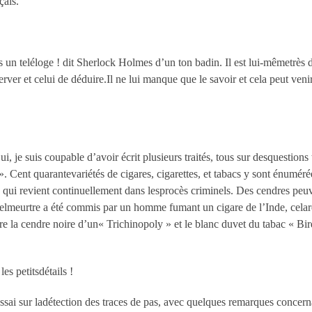
çais.
as un teléloge ! dit Sherlock Holmes d’un ton badin. Il est lui-mêmetrès d
erver et celui de déduire.Il ne lui manque que le savoir et cela peut venir
ui, je suis coupable d’avoir écrit plusieurs traités, tous sur desquestions
 ». Cent quarantevariétés de cigares, cigarettes, et tabacs y sont énuméré
n qui revient continuellement dans lesprocès criminels. Des cendres peu
 telmeurtre a été commis par un homme fumant un cigare de l’Inde, cela
entre la cendre noire d’un« Trichinopoly » et le blanc duvet du tabac « 
s petitsdétails !
sai sur ladétection des traces de pas, avec quelques remarques concernan