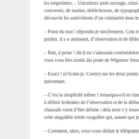
les empreintes… Uncurieux petit ouvrage, celui-là
couvreurs, de marins, debûcherons, de typographes
découvrir les antécédents d’un criminelet dans l
– Point du tout ! répondis-je sincèrement. Cela 
parliez, il y a uninstant, d’observation et de dé
– Bah, à peine ! dit-il en s’adossant confortable
vous vous êtes rendu àla poste de Wigmore Stree
– Exact ! m’écriai-je. Correct sur les deux poin
quiconque.
– C’est la simplicité même ! remarqua-t-il en ri
à définir leslimites de l’observation et de la déd
chaussée vient d’être défaite ; dela terre s’y trou
cette singulière teinte rougeâtre qui, autant que j
– Comment, alors, avez-vous déduit le télégram