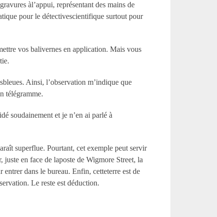
 gravures àl’appui, représentant des mains de
tique pour le détectivescientifique surtout pour
mettre vos balivernes en application. Mais vous
tie.
tesbleues. Ainsi, l’observation m’indique que
un télégramme.
dé soudainement et je n’en ai parlé à
raît superflue. Pourtant, cet exemple peut servir
r, juste en face de laposte de Wigmore Street, la
r entrer dans le bureau. Enfin, cetteterre est de
bservation. Le reste est déduction.