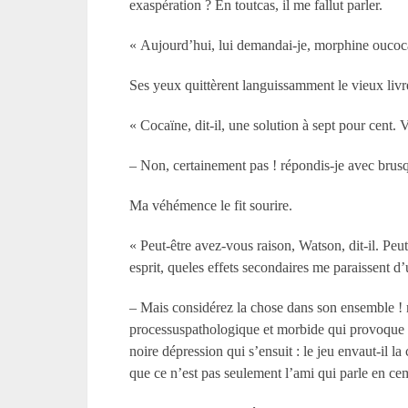
exaspération ? En toutcas, il me fallut parler.
« Aujourd’hui, lui demandai-je, morphine oucoc
Ses yeux quittèrent languissamment le vieux livr
« Cocaïne, dit-il, une solution à sept pour cent. V
– Non, certainement pas ! répondis-je avec brus
Ma véhémence le fit sourire.
« Peut-être avez-vous raison, Watson, dit-il. Peut
esprit, queles effets secondaires me paraissent 
– Mais considérez la chose dans son ensemble ! m’
processuspathologique et morbide qui provoque u
noire dépression qui s’ensuit : le jeu envaut-il
que ce n’est pas seulement l’ami qui parle en ce