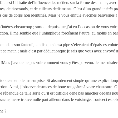
 aussi ! Il traite del’influence des métiers sur la forme des mains, avec
, de tisserands, et de tailleurs dediamants. C’est d’un grand intérêt pra
es cas de corps non identifiés. Mais je vous ennuie avecmes balivernes !
m’intéressebeaucoup ; surtout depuis que j’ai eu l’occasion de vous voir
duction. Il me semble que l’unimplique forcément l’autre, au moins en par
ment dansson fauteuil, tandis que de sa pipe s’élevaient d’épaisses volu
t ce matin ; mais c’est par déductionque je sais que vous avez envoyé 
ts !Mais j’avoue ne pas voir comment vous y êtes parvenu. Je me suisdéci
antdoucement de ma surprise. Si absurdement simple qu’une explicationpa
uction. Ainsi, j’observe destraces de boue rougeâtre à votre chaussure. O
ve répandue de telle sorte qu’il est difficile dene pas marcher dedans pou
esache, ne se trouve nulle part ailleurs dans le voisinage. Toutceci est o
me ?