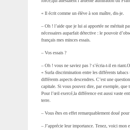
force,qui attestaient l’ardente admiration du Fran
« Il écrit comme un élève à son maître, dis-je.
– Oh ! l’aide que je lui ai apportée ne méritait p
nécessaires auparfait détective : le pouvoir d’obs
français mes minces essais.
– Vos essais ?
– Oh ! vous ne saviez pas ? s’écria-t-il en riant.O
« Surla discrimination entre les différents tabacs
différents aspects descendres. C’est une questio
capitale. Si vous pouvez dire, par exemple, que
Pour l’œil exercé,la différence est aussi vaste 
terre.
– Vous êtes en effet remarquablement doué pour le
– J’apprécie leur importance. Tenez, voici mon es