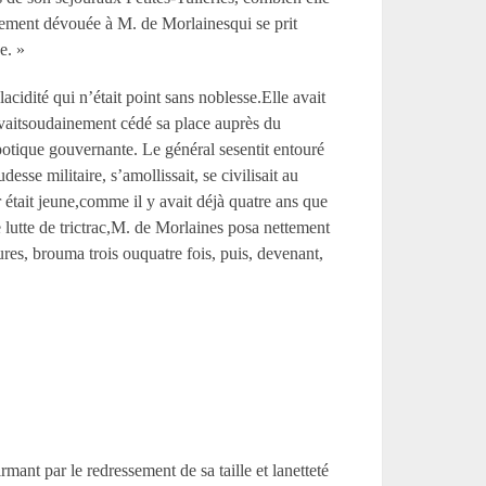
usement dévouée à M. de Morlainesqui se prit
e. »
lacidité qui n’était point sans noblesse.Elle avait
avaitsoudainement cédé sa place auprès du
spotique gouvernante. Le général sesentit entouré
se militaire, s’amollissait, se civilisait au
 était jeune,comme il y avait déjà quatre ans que
lutte de trictrac,M. de Morlaines posa nettement
ntures, brouma trois ouquatre fois, puis, devenant,
rmant par le redressement de sa taille et lanetteté