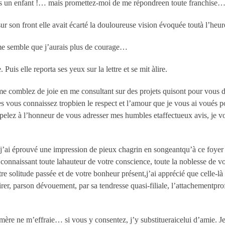
uis un enfant !… mais promettez-moi de me répondreen toute franchise
 son front elle avait écarté la douloureuse vision évoquée toutà l’heure.
il me semble que j’aurais plus de courage…
Puis elle reporta ses yeux sur la lettre et se mit àlire.
 me comblez de joie en me consultant sur des projets quisont pour vous d’
s vous connaissez tropbien le respect et l’amour que je vous ai voués p
elez à l’honneur de vous adresser mes humbles etaffectueux avis, je vo
’ai éprouvé une impression de pieux chagrin en songeantqu’à ce foyer 
connaissant toute lahauteur de votre conscience, toute la noblesse de vo
re solitude passée et de votre bonheur présent,j’ai apprécié que celle-là
irer, parson dévouement, par sa tendresse quasi-filiale, l’attachementp
mère ne m’effraie… si vous y consentez, j’y substitueraicelui d’amie. J