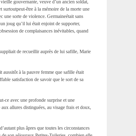
 vieille gouvernante, veuve d’un ancien soldat,
t surtoutpeut-être à la mémoire de la morte une
ec une sorte de violence. Germaineétait sans
un joug qu’il lui était enjoint de supporter,
tteobsession de complaisances inévitables, quand
ppliait de recueillir auprès de lui safille, Marie
 aussitôt à la pauvre femme que safille était
able satisfaction de savoir que le sort de sa
 fut-ce avec une profonde surprise et une
aux allures distinguées, au visage frais et doux,
d’autant plus âpres que toutes les circonstances
 de son séjouraux Petites-Tuileries, combien elle