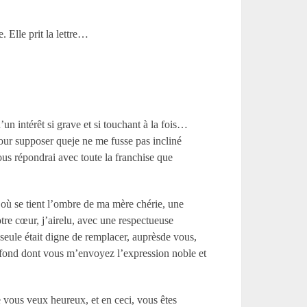
…
 Elle prit la lettre…
un intérêt si grave et si touchant à la fois…
our supposer queje ne me fusse pas incliné
us répondrai avec toute la franchise que
où se tient l’ombre de ma mère chérie, une
tre cœur, j’airelu, avec une respectueuse
 seule était digne de remplacer, auprèsde vous,
rofond dont vous m’envoyez l’expression noble et
e vous veux heureux, et en ceci, vous êtes