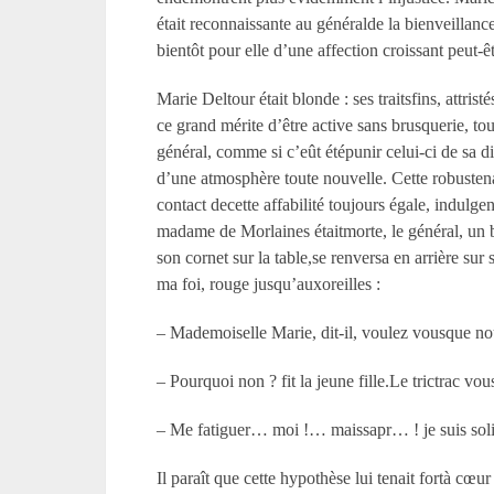
était reconnaissante au généralde la bienveillan
bientôt pour elle d’une affection croissant peut-
Marie Deltour était blonde : ses traitsfins, attris
ce grand mérite d’être active sans brusquerie, 
général, comme si c’eût étépunir celui-ci de sa d
d’une atmosphère toute nouvelle. Cette robustenat
contact decette affabilité toujours égale, indulg
madame de Morlaines étaitmorte, le général, un b
son cornet sur la table,se renversa en arrière sur 
ma foi, rouge jusqu’auxoreilles :
– Mademoiselle Marie, dit-il, voulez vousque n
– Pourquoi non ? fit la jeune fille.Le trictrac vou
– Me fatiguer… moi !… maissapr… ! je suis sol
Il paraît que cette hypothèse lui tenait fortà cœu