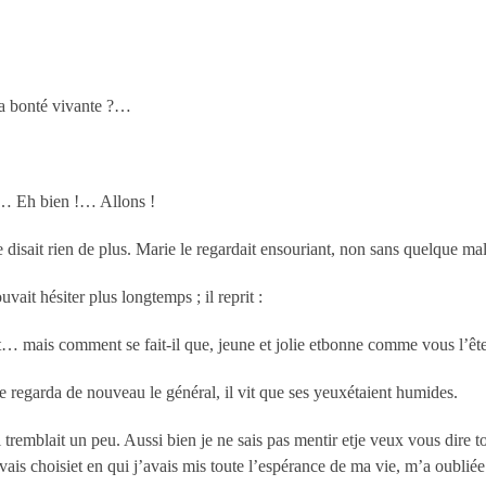
la bonté vivante ?…
er… Eh bien !… Allons !
ne disait rien de plus. Marie le regardait ensouriant, non sans quelque mal
ait hésiter plus longtemps ; il reprit :
… mais comment se fait-il que, jeune et jolie etbonne comme vous l’ête
le regarda de nouveau le général, il vit que ses yeuxétaient humides.
 tremblait un peu. Aussi bien je ne sais pas mentir etje veux vous dire tou
avais choisiet en qui j’avais mis toute l’espérance de ma vie, m’a oubli