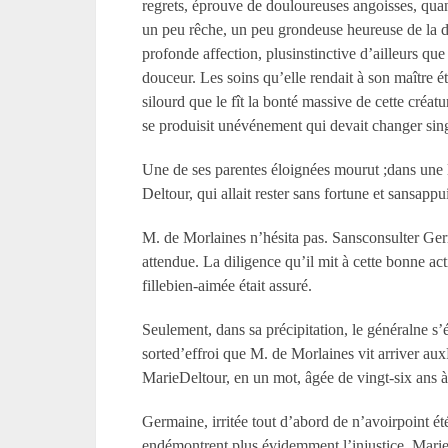
regrets, éprouve de douloureuses angoisses, quand
un peu rêche, un peu grondeuse heureuse de la do
profonde affection, plusinstinctive d’ailleurs qu
douceur. Les soins qu’elle rendait à son maître éta
silourd que le fît la bonté massive de cette créat
se produisit unévénement qui devait changer sing
Une de ses parentes éloignées mourut ;dans une lett
Deltour, qui allait rester sans fortune et sansappu
M. de Morlaines n’hésita pas. Sansconsulter Germa
attendue. La diligence qu’il mit à cette bonne ac
fillebien-aimée était assuré.
Seulement, dans sa précipitation, le généralne s’é
sorted’effroi que M. de Morlaines vit arriver aux
MarieDeltour, en un mot, âgée de vingt-six ans à
Germaine, irritée tout d’abord de n’avoirpoint é
endémontrent plus évidemment l’injustice. Marie D