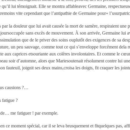
ce qu’il lui témoignait. Elle se montra affableavec Germaine, respectue
êtremoins vite cependant que l’antipathie de Germaine pour« l’usurpatric
tés par la douleur que lui avait causée la mort de samère, respiraient une p
toujoursoccupée sans excès de mouvement. À son arrivée, Germaine lui 
issimulation que de le priver des soins ouplutôt des exigences de sa de
ure, un peu sauvage, comme tout ce qui s’enveloppe forcément dela rudes
ente aux caprices etsouriante aux colères involontaires. Et comme le cœur
eau soir d’automne, alors que Mariesoutenait résolument contre lui une 
son fauteuil, joignit ses deux mains,croisa les doigts, fit craquer les joi
ous causions ?…
s fatigue ?
ide… me fatiguer ! par exemple.
r en ce moment spécial, car il se leva brusquement et fitquelques pas, affi