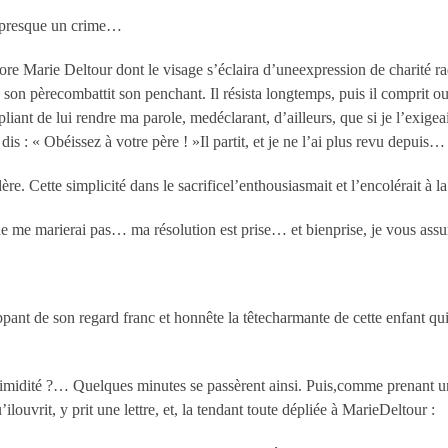
t presque un crime…
ore Marie Deltour dont le visage s’éclaira d’uneexpression de charité radi
… son pèrecombattit son penchant. Il résista longtemps, puis il comprit 
iant de lui rendre ma parole, medéclarant, d’ailleurs, que si je l’exige
 dis : « Obéissez à votre père ! »Il partit, et je ne l’ai plus revu depuis…
. Cette simplicité dans le sacrificel’enthousiasmait et l’encolérait à la 
e me marierai pas… ma résolution est prise… et bienprise, je vous assu
pant de son regard franc et honnête la têtecharmante de cette enfant qu
sa timidité ?… Quelques minutes se passèrent ainsi. Puis,comme prenant
ilouvrit, y prit une lettre, et, la tendant toute dépliée à MarieDeltour :