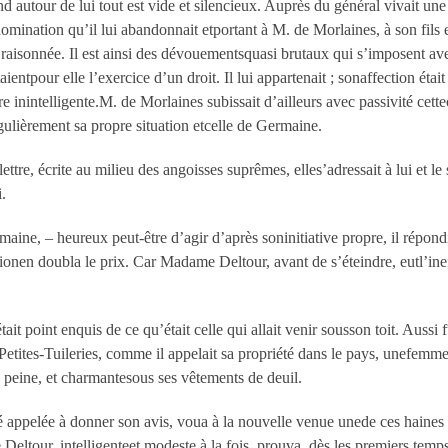
 autour de lui tout est vide et silencieux. Auprès du général vivait une
mination qu’il lui abandonnait etportant à M. de Morlaines, à son fils e
e raisonnée. Il est ainsi des dévouementsquasi brutaux qui s’imposent av
ientpour elle l’exercice d’un droit. Il lui appartenait ; sonaffection était 
ure inintelligente.M. de Morlaines subissait d’ailleurs avec passivité ce
ulièrement sa propre situation etcelle de Germaine.
re, écrite au milieu des angoisses suprêmes, elles’adressait à lui et le su
i.
ine, – heureux peut-être d’agir d’après soninitiative propre, il répondit
tionen doubla le prix. Car Madame Deltour, avant de s’éteindre, eutl’ineff
tait point enquis de ce qu’était celle qui allait venir sousson toit. Aussi
Petites-Tuileries, comme il appelait sa propriété dans le pays, unefemme 
 peine, et charmantesous ses vêtements de deuil.
té appelée à donner son avis, voua à la nouvelle venue unede ces haines 
eltour, intelligenteet modeste à la fois, prouva, dès les premiers temps