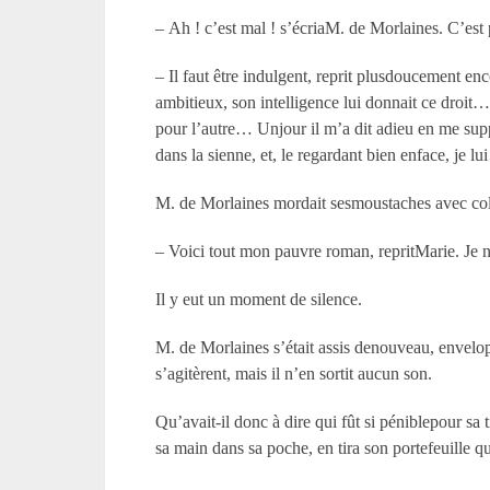
– Ah ! c’est mal ! s’écriaM. de Morlaines. C’es
– Il faut être indulgent, reprit plusdoucement enc
ambitieux, son intelligence lui donnait ce droit
pour l’autre… Unjour il m’a dit adieu en me suppl
dans la sienne, et, le regardant bien enface, je lui
M. de Morlaines mordait sesmoustaches avec colère
– Voici tout mon pauvre roman, repritMarie. Je n
Il y eut un moment de silence.
M. de Morlaines s’était assis denouveau, envelop
s’agitèrent, mais il n’en sortit aucun son.
Qu’avait-il donc à dire qui fût si péniblepour 
sa main dans sa poche, en tira son portefeuille qu’