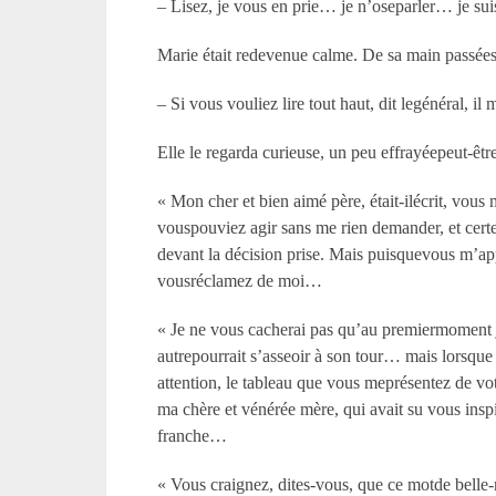
– Lisez, je vous en prie… je n’oseparler… je s
Marie était redevenue calme. De sa main passéesur
– Si vous vouliez lire tout haut, dit legénéral, 
Elle le regarda curieuse, un peu effrayéepeut-être. 
« Mon cher et bien aimé père, était-ilécrit, vous
vouspouviez agir sans me rien demander, et certe
devant la décision prise. Mais puisquevous m’app
vousréclamez de moi…
« Je ne vous cacherai pas qu’au premiermoment j
autrepourrait s’asseoir à son tour… mais lorsque 
attention, le tableau que vous meprésentez de vot
ma chère et vénérée mère, qui avait su vous insp
franche…
« Vous craignez, dites-vous, que ce motde belle-