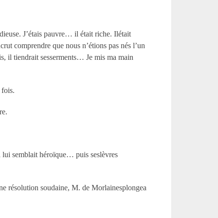
euse. J’étais pauvre… il était riche. Ilétait
oucrut comprendre que nous n’étions pas nés l’un
ais, il tiendrait sesserments… Je mis ma main
fois.
re.
i lui semblait héroïque… puis seslèvres
 une résolution soudaine, M. de Morlainesplongea