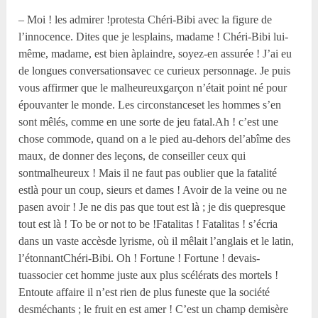
– Moi ! les admirer !protesta Chéri-Bibi avec la figure de
l’innocence. Dites que je lesplains, madame ! Chéri-Bibi lui-
même, madame, est bien àplaindre, soyez-en assurée ! J’ai eu
de longues conversationsavec ce curieux personnage. Je puis
vous affirmer que le malheureuxgarçon n’était point né pour
épouvanter le monde. Les circonstanceset les hommes s’en
sont mêlés, comme en une sorte de jeu fatal.Ah ! c’est une
chose commode, quand on a le pied au-dehors del’abîme des
maux, de donner des leçons, de conseiller ceux qui
sontmalheureux ! Mais il ne faut pas oublier que la fatalité
estlà pour un coup, sieurs et dames ! Avoir de la veine ou ne
pasen avoir ! Je ne dis pas que tout est là ; je dis quepresque
tout est là ! To be or not to be !Fatalitas ! Fatalitas ! s’écria
dans un vaste accèsde lyrisme, où il mêlait l’anglais et le latin,
l’étonnantChéri-Bibi. Oh ! Fortune ! Fortune ! devais-
tuassocier cet homme juste aux plus scélérats des mortels !
Entoute affaire il n’est rien de plus funeste que la société
desméchants ; le fruit en est amer ! C’est un champ demisère