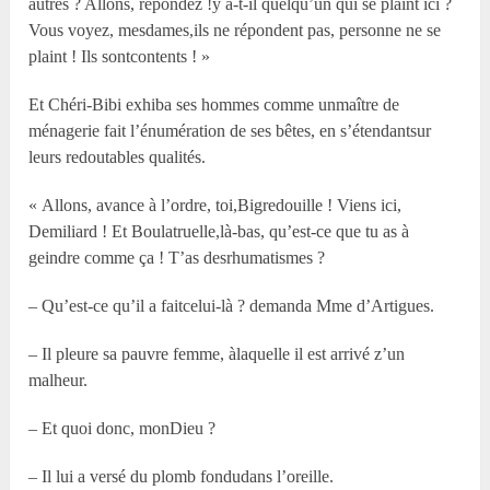
autres ? Allons, répondez !y a-t-il quelqu’un qui se plaint ici ?
Vous voyez, mesdames,ils ne répondent pas, personne ne se
plaint ! Ils sontcontents ! »
Et Chéri-Bibi exhiba ses hommes comme unmaître de
ménagerie fait l’énumération de ses bêtes, en s’étendantsur
leurs redoutables qualités.
« Allons, avance à l’ordre, toi,Bigredouille ! Viens ici,
Demiliard ! Et Boulatruelle,là-bas, qu’est-ce que tu as à
geindre comme ça ! T’as desrhumatismes ?
– Qu’est-ce qu’il a faitcelui-là ? demanda Mme d’Artigues.
– Il pleure sa pauvre femme, àlaquelle il est arrivé z’un
malheur.
– Et quoi donc, monDieu ?
– Il lui a versé du plomb fondudans l’oreille.