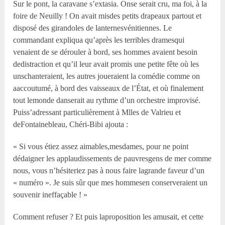
Sur le pont, la caravane s’extasia. Onse serait cru, ma foi, à la
foire de Neuilly ! On avait misdes petits drapeaux partout et
disposé des girandoles de lanternesvénitiennes. Le
commandant expliqua qu’après les terribles dramesqui
venaient de se dérouler à bord, ses hommes avaient besoin
dedistraction et qu’il leur avait promis une petite fête où les
unschanteraient, les autres joueraient la comédie comme on
aaccoutumé, à bord des vaisseaux de l’État, et où finalement
tout lemonde danserait au rythme d’un orchestre improvisé.
Puiss’adressant particulièrement à Mlles de Valrieu et
deFontainebleau, Chéri-Bibi ajouta :
« Si vous étiez assez aimables,mesdames, pour ne point
dédaigner les applaudissements de pauvresgens de mer comme
nous, vous n’hésiteriez pas à nous faire lagrande faveur d’un
« numéro ». Je suis sûr que mes hommesen conserveraient un
souvenir ineffaçable ! »
Comment refuser ? Et puis laproposition les amusait, et cette