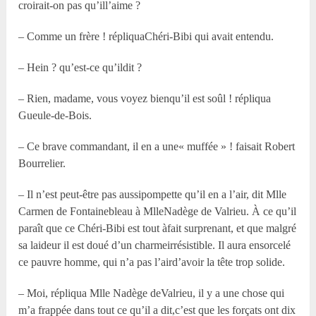
croirait-on pas qu’ill’aime ?
– Comme un frère ! répliquaChéri-Bibi qui avait entendu.
– Hein ? qu’est-ce qu’ildit ?
– Rien, madame, vous voyez bienqu’il est soûl ! répliqua
Gueule-de-Bois.
– Ce brave commandant, il en a une« muffée » ! faisait Robert
Bourrelier.
– Il n’est peut-être pas aussipompette qu’il en a l’air, dit Mlle
Carmen de Fontainebleau à MlleNadège de Valrieu. À ce qu’il
paraît que ce Chéri-Bibi est tout àfait surprenant, et que malgré
sa laideur il est doué d’un charmeirrésistible. Il aura ensorcelé
ce pauvre homme, qui n’a pas l’aird’avoir la tête trop solide.
– Moi, répliqua Mlle Nadège deValrieu, il y a une chose qui
m’a frappée dans tout ce qu’il a dit,c’est que les forçats ont dix