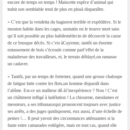
encore de temps en temps ! Maiscette espèce d’animal qui
trahit son semblable tend de plus en plusà disparaître.
« C’est que la vendetta du bagneest terrible et expéditive. Si le
mouton habite dans les cages, unmatin on le trouve mort sans
qu’il soit possible au plus habilemédecin de découvrir la cause
de ce brusque décès. Si c’est àCayenne, tantôt un énorme
entassement de bois s’écroule comme parl’effet de la
maladresse des travailleurs, et, le terrain déblayé,on ramasse
un cadavre.
« Tantôt, par un temps de fortemer, quand une grosse chaloupe
de fatigue lutte contre les flots,un homme disparaît dans
l’abîme. Est-ce un malheur dû àl’inexpérience ? Non ! C’est
un châtiment infligé à ladélation ! La chiourme, mesdames et
messieurs, a ses tribunauxqui prononcent toujours avec justice
ses arrêts, a des juges quidisposent, eux aussi, d’une échelle de
peines !… Il peut yavoir des circonstances atténuantes si la
faute entre camarades estlégère, mais en tout cas, quand elle