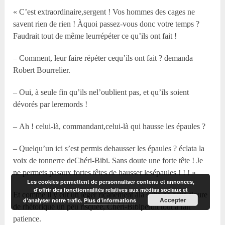
« C’est extraordinaire,sergent ! Vos hommes des cages ne
savent rien de rien ! Àquoi passez-vous donc votre temps ?
Faudrait tout de même leurrépéter ce qu’ils ont fait !
– Comment, leur faire répéter cequ’ils ont fait ? demanda
Robert Bourrelier.
– Oui, à seule fin qu’ils nel’oublient pas, et qu’ils soient
dévorés par leremords !
– Ah ! celui-là, commandant,celui-là qui hausse les épaules ?
– Quelqu’un ici s’est permis dehausser les épaules ? éclata la
voix de tonnerre deChéri-Bibi. Sans doute une forte tête ! Je
ne permets pasaux fortes têtes de hausser lesépaules ! ! ! »
Les cookies permettent de personnaliser contenu et annonces,
d'offrir des fonctionnalités relatives aux médias sociaux et
Et comme il y eut un léger ricanement àla suite de cette figure
Accepter
d'analyser notre trafic.
Plus d’informations
de rhétorique un peu risquée, Chéri-Bibiperdit tout à fait
patience.