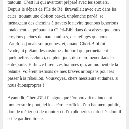
tintouin. C’est lui qui avaittout préparé avec les soutiers.
Depuis le départ de l’île de Ré, iltravaillait avec eux dans les
cales, trouant une cloison par-ci, unplanche par-là, se
ménageant des chemins à travers le navire quenous ignorions
totalement, et préparant à Chéri-Bibi dans descaisses que nous
croyions pleines de marchandises, des refuges quenous
n’aurions jamais soupçonnés, et, quand Chéri-Bibi fut
évadé,lui prêtant des costumes du bord qui permettaient
quelquefois àcelui-ci, en plein jour, de se promener dans les
entreponts. Enfin,ce furent ces hommes qui, au moment de la
bataille, volèrent lesfusils de mes braves artoupans pour les
passer à la rébellion. Vousvoyez, chers messieurs et dames, si
nous étionspropres ! »
Ayant dit, Chéri-Bibi fit signe que l’onpouvait maintenant
monter sur le pont, tel le cicérone officield’un bâtiment public,
dont le métier est de montrer et d’expliquerles curiosités dont il
est le gardien fidèle.