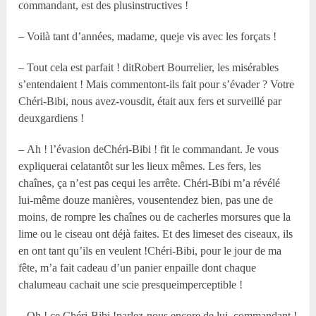
commandant, est des plusinstructives !
– Voilà tant d’années, madame, queje vis avec les forçats !
– Tout cela est parfait ! ditRobert Bourrelier, les misérables
s’entendaient ! Mais commentont-ils fait pour s’évader ? Votre
Chéri-Bibi, nous avez-vousdit, était aux fers et surveillé par
deuxgardiens !
– Ah ! l’évasion deChéri-Bibi ! fit le commandant. Je vous
expliquerai celatantôt sur les lieux mêmes. Les fers, les
chaînes, ça n’est pas cequi les arrête. Chéri-Bibi m’a révélé
lui-même douze manières, vousentendez bien, pas une de
moins, de rompre les chaînes ou de cacherles morsures que la
lime ou le ciseau ont déjà faites. Et des limeset des ciseaux, ils
en ont tant qu’ils en veulent !Chéri-Bibi, pour le jour de ma
fête, m’a fait cadeau d’un panier enpaille dont chaque
chalumeau cachait une scie presqueimperceptible !
– Oh ! ce Chéri-Bibi !parlez-nous encore de lui, commandant !