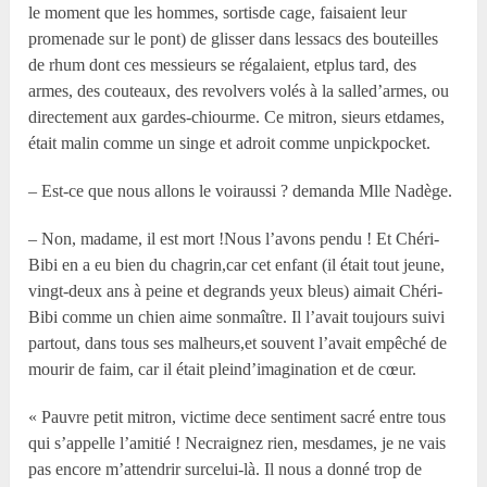
le moment que les hommes, sortisde cage, faisaient leur
promenade sur le pont) de glisser dans lessacs des bouteilles
de rhum dont ces messieurs se régalaient, etplus tard, des
armes, des couteaux, des revolvers volés à la salled’armes, ou
directement aux gardes-chiourme. Ce mitron, sieurs etdames,
était malin comme un singe et adroit comme unpickpocket.
– Est-ce que nous allons le voiraussi ? demanda Mlle Nadège.
– Non, madame, il est mort !Nous l’avons pendu ! Et Chéri-
Bibi en a eu bien du chagrin,car cet enfant (il était tout jeune,
vingt-deux ans à peine et degrands yeux bleus) aimait Chéri-
Bibi comme un chien aime sonmaître. Il l’avait toujours suivi
partout, dans tous ses malheurs,et souvent l’avait empêché de
mourir de faim, car il était pleind’imagination et de cœur.
« Pauvre petit mitron, victime dece sentiment sacré entre tous
qui s’appelle l’amitié ! Necraignez rien, mesdames, je ne vais
pas encore m’attendrir surcelui-là. Il nous a donné trop de