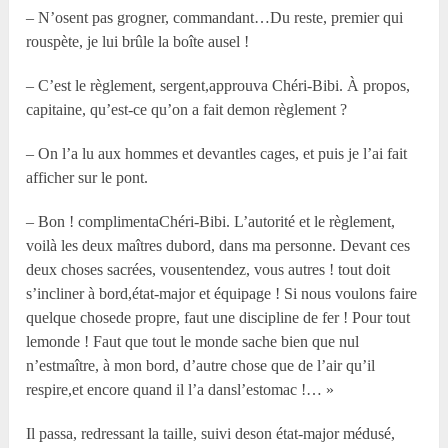
– N’osent pas grogner, commandant…Du reste, premier qui
rouspète, je lui brûle la boîte ausel !
– C’est le règlement, sergent,approuva Chéri-Bibi. À propos,
capitaine, qu’est-ce qu’on a fait demon règlement ?
– On l’a lu aux hommes et devantles cages, et puis je l’ai fait
afficher sur le pont.
– Bon ! complimentaChéri-Bibi. L’autorité et le règlement,
voilà les deux maîtres dubord, dans ma personne. Devant ces
deux choses sacrées, vousentendez, vous autres ! tout doit
s’incliner à bord,état-major et équipage ! Si nous voulons faire
quelque chosede propre, faut une discipline de fer ! Pour tout
lemonde ! Faut que tout le monde sache bien que nul
n’estmaître, à mon bord, d’autre chose que de l’air qu’il
respire,et encore quand il l’a dansl’estomac !… »
Il passa, redressant la taille, suivi deson état-major médusé,