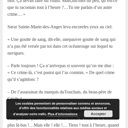
moi. Ça devait faire du vilain. Mais,dis-moi un peu, qu’est-ce
que tu racontais tout à l’heure ?…Tu me parlais d’un autre
crime… »
Sœur Sainte-Marie-des-Anges leva encoreles yeux au ciel.
« Une goutte de sang, dit-elle, unepauvre goutte de sang qui
n’a pas été versée par toi dans cet océanrouge sur lequel tu
navigues.
– Parle toujours ! Ça n’arrivepas si souvent qu’on me dise :
« Ce crime-là, c’est pastoi qui l’as commis. » De quel crime
qu’il s’agitdonc ?
– De l’assassinat du marquis duTouchais, du beau-père de
Cécily !…
Les cookies permettent de personnaliser contenu et annonces,
d'offrir des fonctionnalités relatives aux médias sociaux et
– Cécily ! Oh ! parle-moid’elle !… Parle-moi de celle-là !…
Accepter
d'analyser notre trafic.
Plus d’informations
Puisque mes pauvresparents sont morts, le reste ne m’intéresse
plus là-bas !…Mais elle ! elle !… Tiens ! tout à l’heure, quand