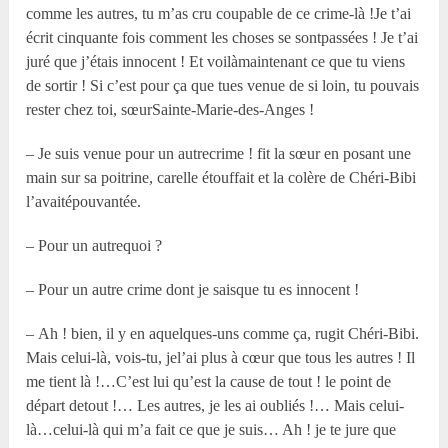
comme les autres, tu m’as cru coupable de ce crime-là !Je t’ai
écrit cinquante fois comment les choses se sontpassées ! Je t’ai
juré que j’étais innocent ! Et voilàmaintenant ce que tu viens
de sortir ! Si c’est pour ça que tues venue de si loin, tu pouvais
rester chez toi, sœurSainte-Marie-des-Anges !
– Je suis venue pour un autrecrime ! fit la sœur en posant une
main sur sa poitrine, carelle étouffait et la colère de Chéri-Bibi
l’avaitépouvantée.
– Pour un autrequoi ?
– Pour un autre crime dont je saisque tu es innocent !
– Ah ! bien, il y en aquelques-uns comme ça, rugit Chéri-Bibi.
Mais celui-là, vois-tu, jel’ai plus à cœur que tous les autres ! Il
me tient là !…C’est lui qu’est la cause de tout ! le point de
départ detout !… Les autres, je les ai oubliés !… Mais celui-
là…celui-là qui m’a fait ce que je suis… Ah ! je te jure que