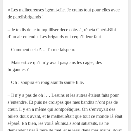
« Les malheureuses !gémit-elle. Je crains tout pour elles avec
de pareilsbrigands !
– Je te dis de te tranquilliser dece côté-là, répéta Chéri-Bibi
d’un air entendu. Les brigands ont cequ’il leur faut.
– Comment cela ?… Tu me faispeur.
– Mais est-ce qu’il n’y avait pas,dans les cages, des
brigandes ?
– Oh ! soupira en rougissantla sainte fille.
– Il n’y a pas de oh !… Lesuns et les autres étaient faits pour
s’entendre. Et puis ne croispas que mes bandits n’ont pas de
cœur. Il y en a même qui sontpoétiques. On s’envoyait des
billets doux avant, et le malheurétait que tout ce monde-là était
séparé. Eh bien, les voilà réunis.Ils sont satisfaits, ils ne
demandent pas à faire de mal, et je lesai dans mes mains, doux