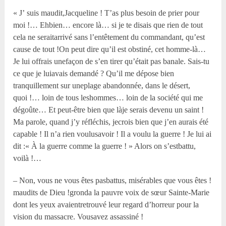
« J’ suis maudit,Jacqueline ! T’as plus besoin de prier pour
moi !… Ehbien… encore là… si je te disais que rien de tout
cela ne seraitarrivé sans l’entêtement du commandant, qu’est
cause de tout !On peut dire qu’il est obstiné, cet homme-là…
Je lui offrais unefaçon de s’en tirer qu’était pas banale. Sais-tu
ce que je luiavais demandé ? Qu’il me dépose bien
tranquillement sur uneplage abandonnée, dans le désert,
quoi !… loin de tous leshommes… loin de la société qui me
dégoûte… Et peut-être bien que làje serais devenu un saint !
Ma parole, quand j’y réfléchis, jecrois bien que j’en aurais été
capable ! Il n’a rien voulusavoir ! Il a voulu la guerre ! Je lui ai
dit :« À la guerre comme la guerre ! » Alors on s’estbattu,
voilà !…
– Non, vous ne vous êtes pasbattus, misérables que vous êtes !
maudits de Dieu !gronda la pauvre voix de sœur Sainte-Marie
dont les yeux avaientretrouvé leur regard d’horreur pour la
vision du massacre. Vousavez assassiné !