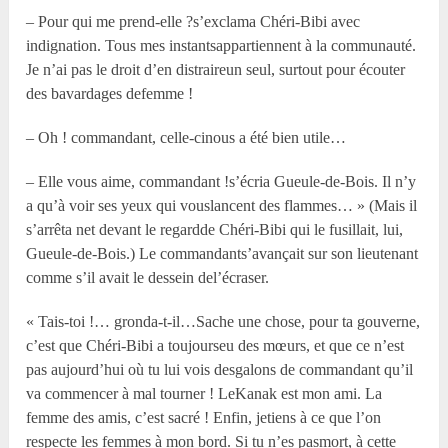
– Pour qui me prend-elle ?s’exclama Chéri-Bibi avec
indignation. Tous mes instantsappartiennent à la communauté.
Je n’ai pas le droit d’en distraireun seul, surtout pour écouter
des bavardages defemme !
– Oh ! commandant, celle-cinous a été bien utile…
– Elle vous aime, commandant !s’écria Gueule-de-Bois. Il n’y
a qu’à voir ses yeux qui vouslancent des flammes… » (Mais il
s’arrêta net devant le regardde Chéri-Bibi qui le fusillait, lui,
Gueule-de-Bois.) Le commandants’avançait sur son lieutenant
comme s’il avait le dessein del’écraser.
« Tais-toi !… gronda-t-il…Sache une chose, pour ta gouverne,
c’est que Chéri-Bibi a toujourseu des mœurs, et que ce n’est
pas aujourd’hui où tu lui vois desgalons de commandant qu’il
va commencer à mal tourner ! LeKanak est mon ami. La
femme des amis, c’est sacré ! Enfin, jetiens à ce que l’on
respecte les femmes à mon bord. Si tu n’es pasmort, à cette