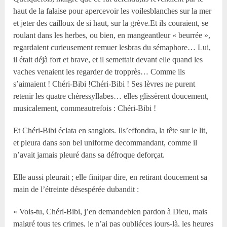
haut de la falaise pour apercevoir les voilesblanches sur la mer
et jeter des cailloux de si haut, sur la grève.Et ils couraient, se
roulant dans les herbes, ou bien, en mangeantleur « beurrée »,
regardaient curieusement remuer lesbras du sémaphore… Lui,
il était déjà fort et brave, et il semettait devant elle quand les
vaches venaient les regarder de tropprès… Comme ils
s’aimaient ! Chéri-Bibi !Chéri-Bibi ! Ses lèvres ne purent
retenir les quatre chèressyllabes… elles glissèrent doucement,
musicalement, commeautrefois : Chéri-Bibi !
Et Chéri-Bibi éclata en sanglots. Ils’effondra, la tête sur le lit,
et pleura dans son bel uniforme decommandant, comme il
n’avait jamais pleuré dans sa défroque deforçat.
Elle aussi pleurait ; elle finitpar dire, en retirant doucement sa
main de l’étreinte désespérée dubandit :
« Vois-tu, Chéri-Bibi, j’en demandebien pardon à Dieu, mais
malgré tous tes crimes, je n’ai pas oubliéces jours-là, les heures