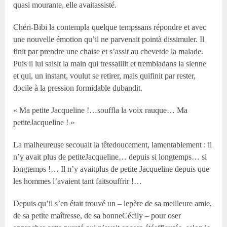
quasi mourante, elle avaitassisté.
Chéri-Bibi la contempla quelque tempssans répondre et avec
une nouvelle émotion qu’il ne parvenait pointà dissimuler. Il
finit par prendre une chaise et s’assit au chevetde la malade.
Puis il lui saisit la main qui tressaillit et trembladans la sienne
et qui, un instant, voulut se retirer, mais quifinit par rester,
docile à la pression formidable dubandit.
« Ma petite Jacqueline !…souffla la voix rauque… Ma
petiteJacqueline ! »
La malheureuse secouait la têtedoucement, lamentablement : il
n’y avait plus de petiteJacqueline… depuis si longtemps… si
longtemps !… Il n’y avaitplus de petite Jacqueline depuis que
les hommes l’avaient tant faitsouffrir !…
Depuis qu’il s’en était trouvé un – lepère de sa meilleure amie,
de sa petite maîtresse, de sa bonneCécily – pour oser