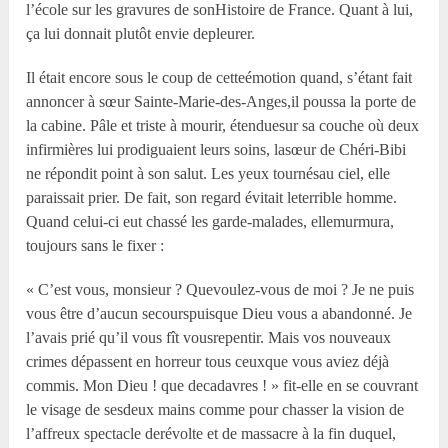
l’école sur les gravures de sonHistoire de France. Quant à lui,
ça lui donnait plutôt envie depleurer.
Il était encore sous le coup de cetteémotion quand, s’étant fait
annoncer à sœur Sainte-Marie-des-Anges,il poussa la porte de
la cabine. Pâle et triste à mourir, étenduesur sa couche où deux
infirmières lui prodiguaient leurs soins, lasœur de Chéri-Bibi
ne répondit point à son salut. Les yeux tournésau ciel, elle
paraissait prier. De fait, son regard évitait leterrible homme.
Quand celui-ci eut chassé les garde-malades, ellemurmura,
toujours sans le fixer :
« C’est vous, monsieur ? Quevoulez-vous de moi ? Je ne puis
vous être d’aucun secourspuisque Dieu vous a abandonné. Je
l’avais prié qu’il vous fît vousrepentir. Mais vos nouveaux
crimes dépassent en horreur tous ceuxque vous aviez déjà
commis. Mon Dieu ! que decadavres ! » fit-elle en se couvrant
le visage de sesdeux mains comme pour chasser la vision de
l’affreux spectacle derévolte et de massacre à la fin duquel,