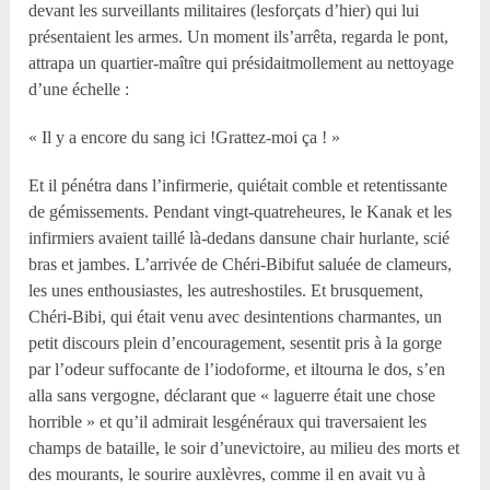
devant les surveillants militaires (lesforçats d’hier) qui lui
présentaient les armes. Un moment ils’arrêta, regarda le pont,
attrapa un quartier-maître qui présidaitmollement au nettoyage
d’une échelle :
« Il y a encore du sang ici !Grattez-moi ça ! »
Et il pénétra dans l’infirmerie, quiétait comble et retentissante
de gémissements. Pendant vingt-quatreheures, le Kanak et les
infirmiers avaient taillé là-dedans dansune chair hurlante, scié
bras et jambes. L’arrivée de Chéri-Bibifut saluée de clameurs,
les unes enthousiastes, les autreshostiles. Et brusquement,
Chéri-Bibi, qui était venu avec desintentions charmantes, un
petit discours plein d’encouragement, sesentit pris à la gorge
par l’odeur suffocante de l’iodoforme, et iltourna le dos, s’en
alla sans vergogne, déclarant que « laguerre était une chose
horrible » et qu’il admirait lesgénéraux qui traversaient les
champs de bataille, le soir d’unevictoire, au milieu des morts et
des mourants, le sourire auxlèvres, comme il en avait vu à