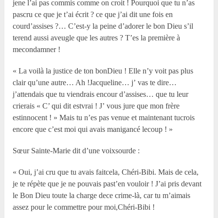
jene l’ai pas commis comme on croit ! Pourquoi que tu n’as
pascru ce que je t’ai écrit ? ce que j’ai dit une fois en
courd’assises ?… C’est-y la peine d’adorer le bon Dieu s’il
terend aussi aveugle que les autres ? T’es la première à
mecondamner !
« La voilà la justice de ton bonDieu ! Elle n’y voit pas plus
clair qu’une autre… Ah !Jacqueline… j’ vas te dire…
j’attendais que tu viendrais encour d’assises… que tu leur
crierais « C’ qui dit estvrai ! J’ vous jure que mon frère
estinnocent ! » Mais tu n’es pas venue et maintenant tucrois
encore que c’est moi qui avais manigancé lecoup ! »
Sœur Sainte-Marie dit d’une voixsourde :
« Oui, j’ai cru que tu avais faitcela, Chéri-Bibi. Mais de cela,
je te répète que je ne pouvais past’en vouloir ! J’ai pris devant
le Bon Dieu toute la charge dece crime-là, car tu m’aimais
assez pour le commettre pour moi,Chéri-Bibi !