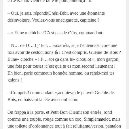
« Le Kanak vient de faire le point,annonça-t-il.
– Oui, je sais, réponditChéri-Bibi, avec une étonnante
désinvolture. Voulez-vous unecigarette, capitaine ?
– « Eune » cibiche ?C’est pas de r’fus, commandant.
– N… de D… ! j’ te f… auxarrêts, si je t’entends encore une
fois avoir de ceslocutions-là ! C’est compris, Gueule-de-Bois ?
Eune« cibiche » ! F…-toi ça dans le« ciboulot », mon garçon,
une fois pour toutes :c’est que tu es mon second lieutenant !
Eh bien, parle commeun honnête homme, ou rends-moi tes
galons !
– Compris ! commandant »,acquiesça le pauvre Gueule-de-
Bois, en baissant la tête avecconfusion.
On frappa à la porte, et Petit-Bon-Dieufit son entrée, rond
comme une toupie, rouge comme un coq. Simplematelot, mais
une toilette d’ordonnance tout à fait reluisante,veston, pantalon