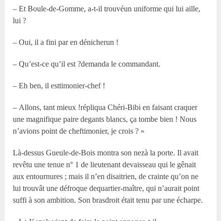
– Et Boule-de-Gomme, a-t-il trouvéun uniforme qui lui aille,
lui ?
– Oui, il a fini par en dénicherun !
– Qu’est-ce qu’il est ?demanda le commandant.
– Eh ben, il esttimonier-chef !
– Allons, tant mieux !répliqua Chéri-Bibi en faisant craquer
une magnifique paire degants blancs, ça tombe bien ! Nous
n’avions point de cheftimonier, je crois ? »
Là-dessus Gueule-de-Bois montra son nezà la porte. Il avait
revêtu une tenue n° 1 de lieutenant devaisseau qui le gênait
aux entournures ; mais il n’en disaitrien, de crainte qu’on ne
lui trouvât une défroque dequartier-maître, qui n’aurait point
suffi à son ambition. Son brasdroit était tenu par une écharpe.