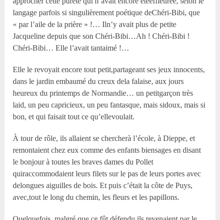
approcher cette pureté qui n’avait encore étéeffleurée, selon le
langage parfois si singulièrement poétique deChéri-Bibi, que
« par l’aile de la prière » !… Iln’y avait plus de petite
Jacqueline depuis que son Chéri-Bibi…Ah ! Chéri-Bibi !
Chéri-Bibi… Elle l’avait tantaimé !…
Elle le revoyait encore tout petit,partageant ses jeux innocents,
dans le jardin embaumé du creux dela falaise, aux jours
heureux du printemps de Normandie… un petitgarçon très
laid, un peu capricieux, un peu fantasque, mais sidoux, mais si
bon, et qui faisait tout ce qu’ellevoulait.
À tour de rôle, ils allaient se chercherà l’école, à Dieppe, et
remontaient chez eux comme des enfants biensages en disant
le bonjour à toutes les braves dames du Pollet
quiraccommodaient leurs filets sur le pas de leurs portes avec
delongues aiguilles de bois. Et puis c’était la côte de Puys,
avec,tout le long du chemin, les fleurs et les papillons.
Quelquefois, malgré que ce fût défendu,ils revenaient par le