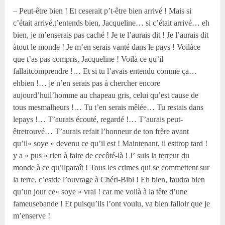
– Peut-être bien ! Et ceserait p’t-être bien arrivé ! Mais si
c’était arrivé,t’entends bien, Jacqueline… si c’était arrivé… eh
bien, je m’enserais pas caché ! Je te l’aurais dit ! Je l’aurais dit
àtout le monde ! Je m’en serais vanté dans le pays ! Voilàce
que t’as pas compris, Jacqueline ! Voilà ce qu’il
fallaitcomprendre !… Et si tu l’avais entendu comme ça…
ehbien !… je n’en serais pas à chercher encore
aujourd’huil’homme au chapeau gris, celui qu’est cause de
tous mesmalheurs !… Tu t’en serais mêlée… Tu restais dans
lepays !… T’aurais écouté, regardé !… T’aurais peut-
êtretrouvé… T’aurais refait l’honneur de ton frère avant
qu’il« soye » devenu ce qu’il est ! Maintenant, il esttrop tard !
y a « pus » rien à faire de cecôté-là ! J’ suis la terreur du
monde à ce qu’ilparaît ! Tous les crimes qui se commettent sur
la terre, c’estde l’ouvrage à Chéri-Bibi ! Eh bien, faudra bien
qu’un jour ce« soye » vrai ! car me voilà à la tête d’une
fameusebande ! Et puisqu’ils l’ont voulu, va bien falloir que je
m’enserve !