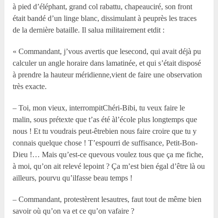
à pied d’éléphant, grand col rabattu, chapeauciré, son front
était bandé d’un linge blanc, dissimulant à peuprès les traces
de la dernière bataille. Il salua militairement etdit :
« Commandant, j’vous avertis que lesecond, qui avait déjà pu
calculer un angle horaire dans lamatinée, et qui s’était disposé
à prendre la hauteur méridienne,vient de faire une observation
très exacte.
– Toi, mon vieux, interrompitChéri-Bibi, tu veux faire le
malin, sous prétexte que t’as été àl’école plus longtemps que
nous ! Et tu voudrais peut-êtrebien nous faire croire que tu y
connais quelque chose ! T’espourri de suffisance, Petit-Bon-
Dieu !… Mais qu’est-ce quevous voulez tous que ça me fiche,
à moi, qu’on ait relevé lepoint ? Ça m’est bien égal d’être là ou
ailleurs, pourvu qu’ilfasse beau temps !
– Commandant, protestèrent lesautres, faut tout de même bien
savoir où qu’on va et ce qu’on vafaire ?