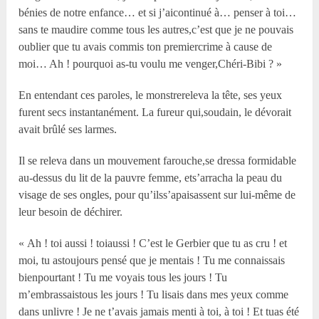
bénies de notre enfance… et si j’aicontinué à… penser à toi…
sans te maudire comme tous les autres,c’est que je ne pouvais
oublier que tu avais commis ton premiercrime à cause de
moi… Ah ! pourquoi as-tu voulu me venger,Chéri-Bibi ? »
En entendant ces paroles, le monstrereleva la tête, ses yeux
furent secs instantanément. La fureur qui,soudain, le dévorait
avait brûlé ses larmes.
Il se releva dans un mouvement farouche,se dressa formidable
au-dessus du lit de la pauvre femme, ets’arracha la peau du
visage de ses ongles, pour qu’ilss’apaisassent sur lui-même de
leur besoin de déchirer.
« Ah ! toi aussi ! toiaussi ! C’est le Gerbier que tu as cru ! et
moi, tu astoujours pensé que je mentais ! Tu me connaissais
bienpourtant ! Tu me voyais tous les jours ! Tu
m’embrassaistous les jours ! Tu lisais dans mes yeux comme
dans unlivre ! Je ne t’avais jamais menti à toi, à toi ! Et tuas été