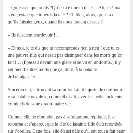
– Qu’est-ce que tu dis ?Qu’est-ce que tu dis ?… Ah, çà ! ma
sœur, est-ce que tuperds la tête ? Eh bien, alors, qu’est-ce
qu’ils faisaient,eux, quand ils nous tiraient dessus ?
– Ils faisaient leurdevoir !…
– Et moi, je te dis que tu necomprends rien à rien ! que tu es
une pauvre fille qui nesait pas distinguer dans les morts qu’on
fait !… (Ilpassait devant une glace et se vit en uniforme.) Il y
eut biend’autres morts que ça, dit-il, à la bataille
deTrafalgar ! »
Sincèrement, il trouvait sa sœur tout àfait injuste de confondre
« sa bataille navale », commeil disait, avec les petits incidents
criminels de sonextraordinaire vie.
Comme elle ne répondait pas à safulgurante réplique, il se
retourna et s’aperçut que la tête de lasainte fille était retombée
sur l’oreiller. Cette fois, elle étaitsi pâle qu’il eut tout à fait peur