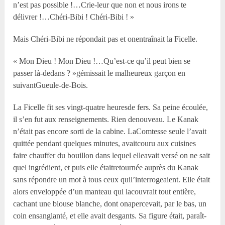
n’est pas possible !…Crie-leur que non et nous irons te
délivrer !…Chéri-Bibi ! Chéri-Bibi ! »
Mais Chéri-Bibi ne répondait pas et onentraînait la Ficelle.
« Mon Dieu ! Mon Dieu !…Qu’est-ce qu’il peut bien se
passer là-dedans ? »gémissait le malheureux garçon en
suivantGueule-de-Bois.
La Ficelle fit ses vingt-quatre heuresde fers. Sa peine écoulée,
il s’en fut aux renseignements. Rien denouveau. Le Kanak
n’était pas encore sorti de la cabine. LaComtesse seule l’avait
quittée pendant quelques minutes, avaitcouru aux cuisines
faire chauffer du bouillon dans lequel elleavait versé on ne sait
quel ingrédient, et puis elle étaitretournée auprès du Kanak
sans répondre un mot à tous ceux quil’interrogeaient. Elle était
alors enveloppée d’un manteau qui lacouvrait tout entière,
cachant une blouse blanche, dont onapercevait, par le bas, un
coin ensanglanté, et elle avait desgants. Sa figure était, paraît-