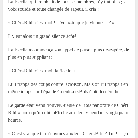
La Ficelle, qui tremblait de tous sesmembres, n’y tint plus ; la
voix sourde et toute changée de sapeur, il cria :
« Chéri-Bibi, c’est moi !…Veux-tu que je vienne… ? »
Il y eut alors un grand silence àcôté.
La Ficelle recommença son appel de plusen plus désespéré, de
plus en plus suppliant :
« Chéri-Bibi, c’est moi, laFicelle. »
Et il frappa des coups contre lacloison. Mais on lui frappait en
même temps sur l’épaule.Gueule-de-Bois était derrière lui.
Le garde était venu trouverGueule-de-Bois par ordre de Chéri-
Bibi « pour qu’on mît laFicelle aux fers » pendant vingt-quatre
heures.
« C’est vrai que tu m’envoies auxfers, Chéri-Bibi ? Toi !… ça