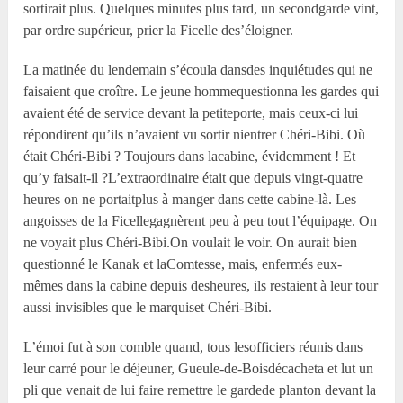
sortirait plus. Quelques minutes plus tard, un secondgarde vint,
par ordre supérieur, prier la Ficelle des’éloigner.
La matinée du lendemain s’écoula dansdes inquiétudes qui ne
faisaient que croître. Le jeune hommequestionna les gardes qui
avaient été de service devant la petiteporte, mais ceux-ci lui
répondirent qu’ils n’avaient vu sortir nientrer Chéri-Bibi. Où
était Chéri-Bibi ? Toujours dans lacabine, évidemment ! Et
qu’y faisait-il ?L’extraordinaire était que depuis vingt-quatre
heures on ne portaitplus à manger dans cette cabine-là. Les
angoisses de la Ficellegagnèrent peu à peu tout l’équipage. On
ne voyait plus Chéri-Bibi.On voulait le voir. On aurait bien
questionné le Kanak et laComtesse, mais, enfermés eux-
mêmes dans la cabine depuis desheures, ils restaient à leur tour
aussi invisibles que le marquiset Chéri-Bibi.
L’émoi fut à son comble quand, tous lesofficiers réunis dans
leur carré pour le déjeuner, Gueule-de-Boisdécacheta et lut un
pli que venait de lui faire remettre le gardede planton devant la