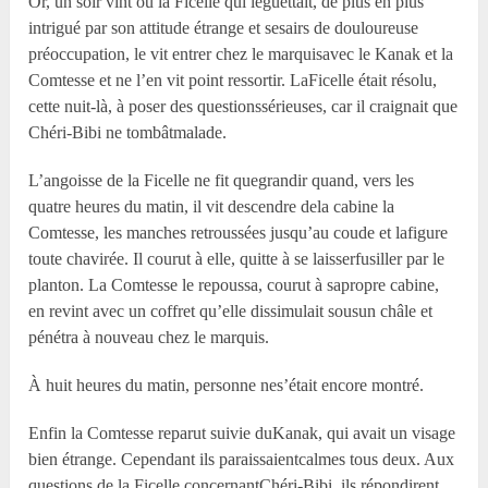
Or, un soir vint où la Ficelle qui leguettait, de plus en plus
intrigué par son attitude étrange et sesairs de douloureuse
préoccupation, le vit entrer chez le marquisavec le Kanak et la
Comtesse et ne l’en vit point ressortir. LaFicelle était résolu,
cette nuit-là, à poser des questionssérieuses, car il craignait que
Chéri-Bibi ne tombâtmalade.
L’angoisse de la Ficelle ne fit quegrandir quand, vers les
quatre heures du matin, il vit descendre dela cabine la
Comtesse, les manches retroussées jusqu’au coude et lafigure
toute chavirée. Il courut à elle, quitte à se laisserfusiller par le
planton. La Comtesse le repoussa, courut à sapropre cabine,
en revint avec un coffret qu’elle dissimulait sousun châle et
pénétra à nouveau chez le marquis.
À huit heures du matin, personne nes’était encore montré.
Enfin la Comtesse reparut suivie duKanak, qui avait un visage
bien étrange. Cependant ils paraissaientcalmes tous deux. Aux
questions de la Ficelle concernantChéri-Bibi, ils répondirent