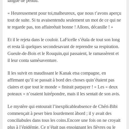
langue de pendu.
« Heureusement pour toi,malheureux, que nous t’avons aperçu
tout de suite. Si tu avaisentendu seulement un mot de ce qui ne
te regarde pas, ton affaireétait bonne ! Allons, décanille ! »
Et il le rejeta dans le couloir. LaFicelle s’étala de tout son long
et resta là quelques secondesavant de reprendre sa respiration.
Gueule-de-Bois et le Rouquin,qui passaient, le ramassèrent et
il leur conta samésaventure.
Il les suivit en maudissant le Kanak etsa compagne, en
affirmant qu’il se passait à bord des choses quin’étaient pas
claires et que tout le monde « finirait parpayer ! » Les « deux
poteaux » n’osaient luirépondre, mais il les sentait de son avis.
Le mystère qui entourait l’inexplicableabsence de Chéri-Bibi
commençait à peser bien lourdement àbord ; il y avait des
conciliabules dans tous les coins.Encore une fois on ne croyait
plus à l’épidémie. Ce n’était pas ensoignant les fièvres ou le