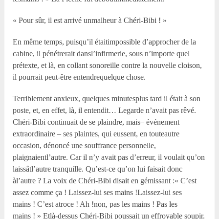
« Pour sûr, il est arrivé unmalheur à Chéri-Bibi ! »
En même temps, puisqu’il étaitimpossible d’approcher de la
cabine, il pénétrerait dansl’infirmerie, sous n’importe quel
prétexte, et là, en collant sonoreille contre la nouvelle cloison,
il pourrait peut-être entendrequelque chose.
Terriblement anxieux, quelques minutesplus tard il était à son
poste, et, en effet, là, il entendit… Legarde n’avait pas rêvé.
Chéri-Bibi continuait de se plaindre, mais– événement
extraordinaire – ses plaintes, qui eussent, en touteautre
occasion, dénoncé une souffrance personnelle,
plaignaientl’autre. Car il n’y avait pas d’erreur, il voulait qu’on
laissâtl’autre tranquille. Qu’est-ce qu’on lui faisait donc
àl’autre ? La voix de Chéri-Bibi disait en gémissant :« C’est
assez comme ça ! Laissez-lui ses mains !Laissez-lui ses
mains ! C’est atroce ! Ah !non, pas les mains ! Pas les
mains ! » Etlà-dessus Chéri-Bibi poussait un effroyable soupir.