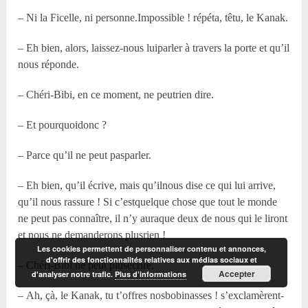
– Ni la Ficelle, ni personne.Impossible ! répéta, têtu, le Kanak.
– Eh bien, alors, laissez-nous luiparler à travers la porte et qu’il
nous réponde.
– Chéri-Bibi, en ce moment, ne peutrien dire.
– Et pourquoidonc ?
– Parce qu’il ne peut pasparler.
– Eh bien, qu’il écrive, mais qu’ilnous dise ce qui lui arrive,
qu’il nous rassure ! Si c’estquelque chose que tout le monde
ne peut pas connaître, il n’y auraque deux de nous qui le liront
et nous ne demanderons plusrien !
Les cookies permettent de personnaliser contenu et annonces,
d'offrir des fonctionnalités relatives aux médias sociaux et
– Chéri-Bibi ne peut plusécrire.
Accepter
d'analyser notre trafic.
Plus d’informations
– Ah, çà, le Kanak, tu t’offres nosbobinasses ! s’exclamèrent-