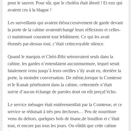
pour le sauver. Pour sûr, que le choléra était àbord ! Et eux qui
avaient cru à la blague !
Les surveillants qui avaient étésuccessivement de garde devant
la porte de la cabine avaientéchangé leurs réflexions et celles-
ci maintenant couraient tout lebâtiment. Ce qui les avait
étonnés par-dessus tout, c’était cetincroyable silence.
Quand le marquis et Chéri-Bibi setrouvaient seuls dans la
cabine, les gardes n’entendaient aucunmurmure, lequel serait
fatalement venu jusqu’à leurs oreilles s’ily avait eu, derrière la
porte, la moindre conversation. De même,lorsque la Comtesse
et le Kanak pénétraient dans la cabine, cetteentrée n’était
suivie d’aucun échange de paroles dont on eût perçul’écho.
Le service ménager était entièrementfait par la Comtesse, et ce
service se réduisait à très peu dechoses… Peu de nourriture
venu du dehors, quelques bols de tisane,de bouillon et c’était
tout, et encore pas tous les jours. On eûtdit que cette cabine