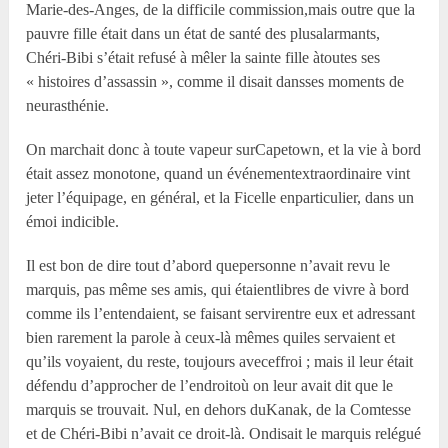
Marie-des-Anges, de la difficile commission,mais outre que la
pauvre fille était dans un état de santé des plusalarmants,
Chéri-Bibi s’était refusé à mêler la sainte fille àtoutes ses
« histoires d’assassin », comme il disait dansses moments de
neurasthénie.
On marchait donc à toute vapeur surCapetown, et la vie à bord
était assez monotone, quand un événementextraordinaire vint
jeter l’équipage, en général, et la Ficelle enparticulier, dans un
émoi indicible.
Il est bon de dire tout d’abord quepersonne n’avait revu le
marquis, pas même ses amis, qui étaientlibres de vivre à bord
comme ils l’entendaient, se faisant servirentre eux et adressant
bien rarement la parole à ceux-là mêmes quiles servaient et
qu’ils voyaient, du reste, toujours aveceffroi ; mais il leur était
défendu d’approcher de l’endroitoù on leur avait dit que le
marquis se trouvait. Nul, en dehors duKanak, de la Comtesse
et de Chéri-Bibi n’avait ce droit-là. Ondisait le marquis relégué