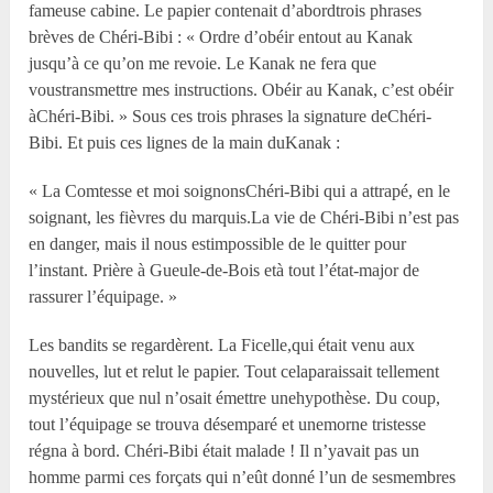
fameuse cabine. Le papier contenait d’abordtrois phrases
brèves de Chéri-Bibi : « Ordre d’obéir entout au Kanak
jusqu’à ce qu’on me revoie. Le Kanak ne fera que
voustransmettre mes instructions. Obéir au Kanak, c’est obéir
àChéri-Bibi. » Sous ces trois phrases la signature deChéri-
Bibi. Et puis ces lignes de la main duKanak :
« La Comtesse et moi soignonsChéri-Bibi qui a attrapé, en le
soignant, les fièvres du marquis.La vie de Chéri-Bibi n’est pas
en danger, mais il nous estimpossible de le quitter pour
l’instant. Prière à Gueule-de-Bois età tout l’état-major de
rassurer l’équipage. »
Les bandits se regardèrent. La Ficelle,qui était venu aux
nouvelles, lut et relut le papier. Tout celaparaissait tellement
mystérieux que nul n’osait émettre unehypothèse. Du coup,
tout l’équipage se trouva désemparé et unemorne tristesse
régna à bord. Chéri-Bibi était malade ! Il n’yavait pas un
homme parmi ces forçats qui n’eût donné l’un de sesmembres