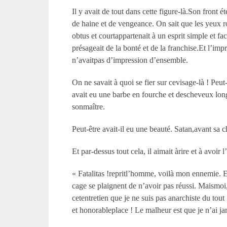
Il y avait de tout dans cette figure-là.Son front 
de haine et de vengeance. On sait que les yeux rond
obtus et courtappartenait à un esprit simple et fa
présageait de la bonté et de la franchise.Et l’im
n’avaitpas d’impression d’ensemble.
On ne savait à quoi se fier sur cevisage-là ! Peut-
avait eu une barbe en fourche et descheveux longs
sonmaître.
Peut-être avait-il eu une beauté. Satan,avant sa c
Et par-dessus tout cela, il aimait àrire et à avoir l’
« Fatalitas !repritl’homme, voilà mon ennemie. E
cage se plaignent de n’avoir pas réussi. Maismoi,
cetentretien que je ne suis pas anarchiste du tout
et honorableplace ! Le malheur est que je n’ai ja