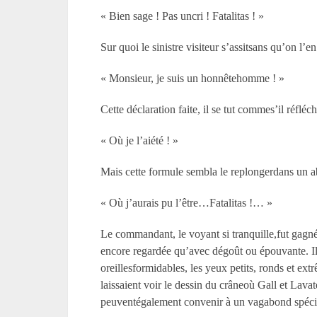
« Bien sage ! Pas uncri ! Fatalitas ! »
Sur quoi le sinistre visiteur s’assitsans qu’on l’en 
« Monsieur, je suis un honnêtehomme ! »
Cette déclaration faite, il se tut commes’il réfléc
« Où je l’aiété ! »
Mais cette formule sembla le replongerdans un abî
« Où j’aurais pu l’être…Fatalitas !… »
Le commandant, le voyant si tranquille,fut gagné pa
encore regardée qu’avec dégoût ou épouvante. Il la
oreillesformidables, les yeux petits, ronds et ex
laissaient voir le dessin du crâneoù Gall et Lavat
peuventégalement convenir à un vagabond spécial