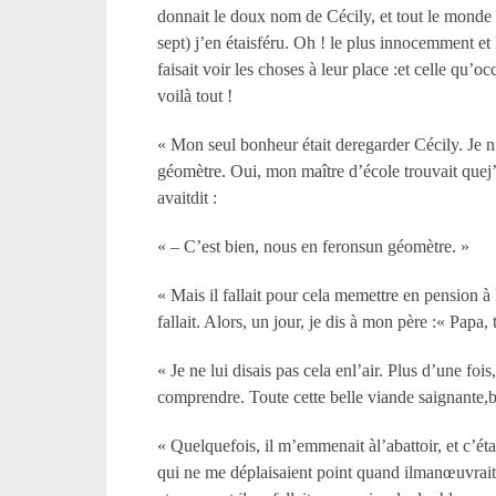
donnait le doux nom de Cécily, et tout le monde l
sept) j’en étaisféru. Oh ! le plus innocemment e
faisait voir les choses à leur place :et celle qu
voilà tout !
« Mon seul bonheur était deregarder Cécily. Je n’
géomètre. Oui, mon maître d’école trouvait quej’
avaitdit :
« – C’est bien, nous en feronsun géomètre. »
« Mais il fallait pour cela memettre en pension à
fallait. Alors, un jour, je dis à mon père :« Papa,
« Je ne lui disais pas cela enl’air. Plus d’une fo
comprendre. Toute cette belle viande saignante,bie
« Quelquefois, il m’emmenait àl’abattoir, et c’ét
qui ne me déplaisaient point quand ilmanœuvrait