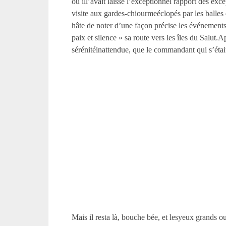
où ill’avait laissé l’exceptionnel rapport des exce
visite aux gardes-chiourmeéclopés par les balles 
hâte de noter d’une façon précise les événements
paix et silence » sa route vers les îles du Salut.A
sérénitéinattendue, que le commandant qui s’était
Mais il resta là, bouche bée, et lesyeux grands ou