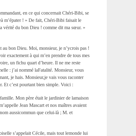
ommandant, en ce qui concernait Chéri-Bibi, se
à m’épater ! » De fait, Chéri-Bibi faisait le
st la vérité du bon Dieu ! comme dit ma sœur. »
t au bon Dieu. Moi, monsieur, je n’ycrois pas !
voir exactement à qui m’en prendre de tous mes
oire, un fichu quart d’heure. Il ne me reste
elle : j’ai nommé laFatalité. Monsieur, vous
aimant, je hais. Monsieur,je vais vous raconter
 Et c’est pourtant bien simple. Voici :
famille. Mon père était le jardinier de lamaison
Je m’appelle Jean Mascart et nos maîtres avaient
n nom aussicommun que celui-là ; M. et
oiselle s’appelait Cécile, mais tout lemonde lui