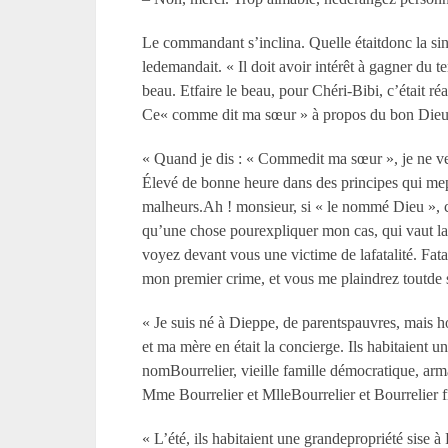
Le commandant s’inclina. Quelle étaitdonc la si
ledemandait. « Il doit avoir intérêt à gagner du t
beau. Etfaire le beau, pour Chéri-Bibi, c’était ré
Ce« comme dit ma sœur » à propos du bon Dieu, dé
« Quand je dis : « Commedit ma sœur », je ne ve
Élevé de bonne heure dans des principes qui mep
malheurs.Ah ! monsieur, si « le nommé Dieu », com
qu’une chose pourexpliquer mon cas, qui vaut la 
voyez devant vous une victime de lafatalité. Fatali
mon premier crime, et vous me plaindrez toutde s
« Je suis né à Dieppe, de parentspauvres, mais ho
et ma mère en était la concierge. Ils habitaient un
nomBourrelier, vieille famille démocratique, arm
Mme Bourrelier et MlleBourrelier et Bourrelier fil
« L’été, ils habitaient une grandepropriété sise 