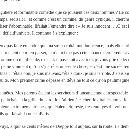
ngulière et formidable comédie que se jouaient ces deuxhommes ? Le c
emps, sedisait-il, et comme c’est un criminel du genre cynique, il cherche
aliser l’abominable. Ilfallait l’entendre dire : « Je suis innocent !…C’e
fiaitl’univers. Il continua à s’expliquer :
ux pas faire entendre que ma sœur croità mon innocence, mais elle croi
ermettent de m’en passer, je n’ai même pas cette chance dernièrede sa
me on dit àl’école, existait, il passerait avec moi, je vous prie de lecr
peine vraiment qu’on s’y arrête, uneseule chose, et c’est une sacrée fem
tas ! J’étais bon, je suis mauvais.J’étais doux, je suis terrible. J’étais 
uite. Mon premier crime dépasse en déveine tout ce qu’on peutimaginer.
nnêtes. Mes parents étaient les serviteurs d’uneancienne et respectable 
 petitchalet à la grille du parc. Je n’ai rien à cacher. Je dirai lesnoms. 
ateurs extrêmementriches, qui étaient, du reste, très ennuyés d’avoir u
s qui faisait la noce àParis.
à Puys, à quinze cents mètres de Dieppe tout auplus, sur la route. La dem