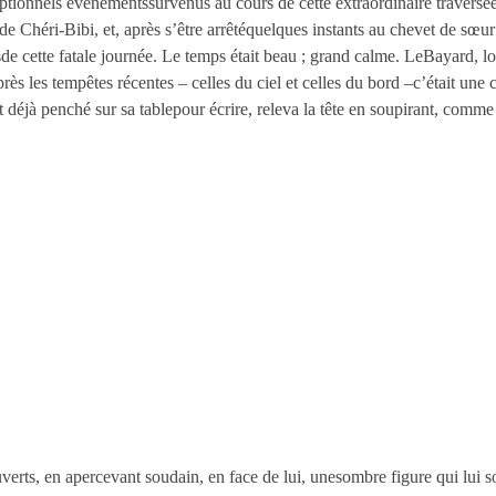
ptionnels événementssurvenus au cours de cette extraordinaire traversée. Il
de Chéri-Bibi, et, après s’être arrêtéquelques instants au chevet de sœur
de cette fatale journée. Le temps était beau ; grand calme. LeBayard, lo
près les tempêtes récentes – celles du ciel et celles du bord –c’était une c
 déjà penché sur sa tablepour écrire, releva la tête en soupirant, comme 
verts, en apercevant soudain, en face de lui, unesombre figure qui lui so