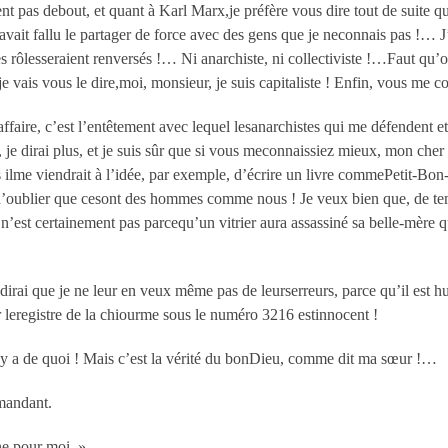
nt pas debout, et quant à Karl Marx,je préfère vous dire tout de suite que
avait fallu le partager de force avec des gens que je neconnais pas !… J’
 rôlesseraient renversés !… Ni anarchiste, ni collectiviste !…Faut qu’on
, je vais vous le dire,moi, monsieur, je suis capitaliste ! Enfin, vous me
affaire, c’est l’entêtement avec lequel lesanarchistes qui me défendent 
e, je dirai plus, et je suis sûr que si vous meconnaissiez mieux, mon ch
s ilme viendrait à l’idée, par exemple, d’écrire un livre commePetit-Bon
t d’oublier que cesont des hommes comme nous ! Je veux bien que, de temp
n’est certainement pas parcequ’un vitrier aura assassiné sa belle-mère qu
dirai que je ne leur en veux même pas de leurserreurs, parce qu’il est 
ur leregistre de la chiourme sous le numéro 3216 estinnocent !
l y a de quoi ! Mais c’est la vérité du bonDieu, comme dit ma sœur !…
mandant.
e pour moi. »