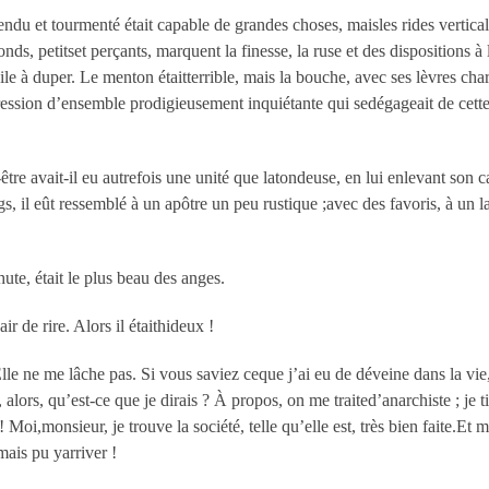
étendu et tourmenté était capable de grandes choses, maisles rides vertical
s, petitset perçants, marquent la finesse, la ruse et des dispositions à l
cile à duper. Le menton étaitterrible, mais la bouche, avec ses lèvres ch
pression d’ensemble prodigieusement inquiétante qui sedégageait de cette
être avait-il eu autrefois une unité que latondeuse, en lui enlevant son ca
, il eût ressemblé à un apôtre un peu rustique ;avec des favoris, à un 
hute, était le plus beau des anges.
air de rire. Alors il étaithideux !
lle ne me lâche pas. Si vous saviez ceque j’ai eu de déveine dans la vi
 alors, qu’est-ce que je dirais ? À propos, on me traited’anarchiste ; je
 ! Moi,monsieur, je trouve la société, telle qu’elle est, très bien faite.E
mais pu yarriver !