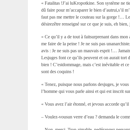
« Fatalitas !J’ai luKropotkine. Son système ne tie
dû faire pour m’accaparer le bien d’autrui,s’il m’
faut pas me mettre le couteau sur la gorge !… Les
désirezêtre renseigné sur ce que je suis, eh bien
« Ce qu’il y a de tout à faitsurprenant dans mon 
me faire de la peine ! Je ne suis pas unanarchist
avis : Je ne suis pas un mauvais esprit !… Jamai
Lesjuges font ce qu’ils peuvent et on aurait tor
bien ! C’estdommage, mais c’est inévitable et ce 
sont des coquins !
« Tenez, puisque nous parlons desjuges, je vous 
l’homme qui vous parle ainsi et qui est inscrit s
« Vous avez l’air étonné, et jevous accorde qu’i
– Voulez-vousun verre d’eau ? demanda le com
– Non, merci. Trop aimable, nedérangez personn