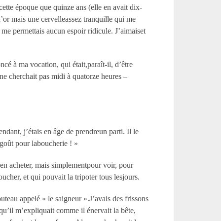
cette époque que quinze ans (elle en avait dix-
’or mais une cervelleassez tranquille qui me
e me permettais aucun espoir ridicule. J’aimaiset
é à ma vocation, qui était,paraît-il, d’être
ne cherchait pas midi à quatorze heures –
dant, j’étais en âge de prendreun parti. Il le
u goût pour laboucherie ! »
 rien acheter, mais simplementpour voir, pour
cher, et qui pouvait la tripoter tous lesjours.
uteau appelé « le saigneur ».J’avais des frissons
’il m’expliquait comme il énervait la bête,