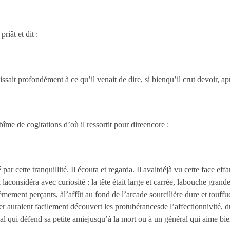
priât et dit :
hissait profondément à ce qu’il venait de dire, si bienqu’il crut devoir, ap
me de cogitations d’où il ressortit pour direencore :
r cette tranquillité. Il écouta et regarda. Il avaitdéjà vu cette face effar
considéra avec curiosité : la tête était large et carrée, labouche grande e
trêmement perçants, àl’affût au fond de l’arcade sourcilière dure et touf
er auraient facilement découvert les protubérancesde l’affectionnivité, d
 qui défend sa petite amiejusqu’à la mort ou à un général qui aime bie