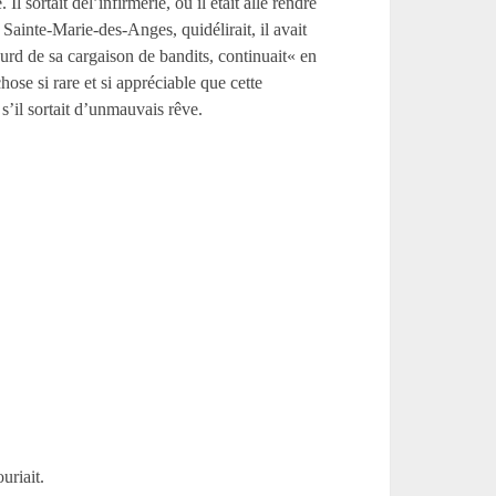
 sortait del’infirmerie, où il était allé rendre
 Sainte-Marie-des-Anges, quidélirait, il avait
urd de sa cargaison de bandits, continuait« en
hose si rare et si appréciable que cette
s’il sortait d’unmauvais rêve.
uriait.