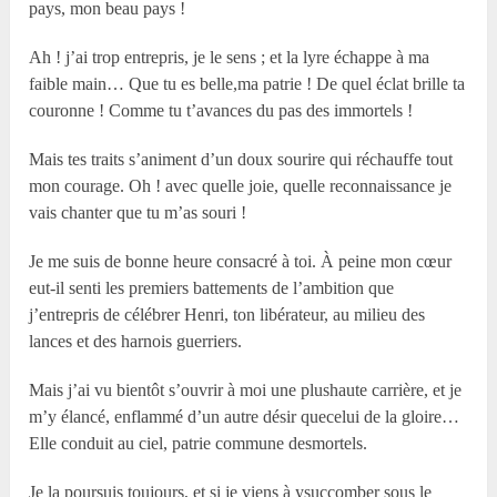
pays, mon beau pays !
Ah ! j’ai trop entrepris, je le sens ; et la lyre échappe à ma
faible main… Que tu es belle,ma patrie ! De quel éclat brille ta
couronne ! Comme tu t’avances du pas des immortels !
Mais tes traits s’animent d’un doux sourire qui réchauffe tout
mon courage. Oh ! avec quelle joie, quelle reconnaissance je
vais chanter que tu m’as souri !
Je me suis de bonne heure consacré à toi. À peine mon cœur
eut-il senti les premiers battements de l’ambition que
j’entrepris de célébrer Henri, ton libérateur, au milieu des
lances et des harnois guerriers.
Mais j’ai vu bientôt s’ouvrir à moi une plushaute carrière, et je
m’y élancé, enflammé d’un autre désir quecelui de la gloire…
Elle conduit au ciel, patrie commune desmortels.
Je la poursuis toujours, et si je viens à ysuccomber sous le