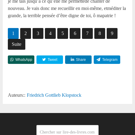
je me tais jusqu’à ce qu’elle me permettede chanter de
nouveau. Je vais donc me recueillir en moi-même, etméditer la
grande, la terrible pensée d’être digne de toi, ô mapatrie !
1
2
3
4
5
6
7
8
9
Suite
WhatsApp
Tweet
Share
Telegram
Reddit
Auteurs::
Friedrich Gottlieb Klopstock