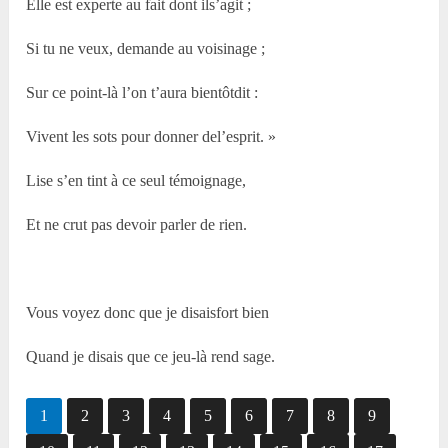
Elle est experte au fait dont ils’agit ;
Si tu ne veux, demande au voisinage ;
Sur ce point-là l’on t’aura bientôtdit :
Vivent les sots pour donner del’esprit. »
Lise s’en tint à ce seul témoignage,
Et ne crut pas devoir parler de rien.
Vous voyez donc que je disaisfort bien
Quand je disais que ce jeu-là rend sage.
1
2
3
4
5
6
7
8
9