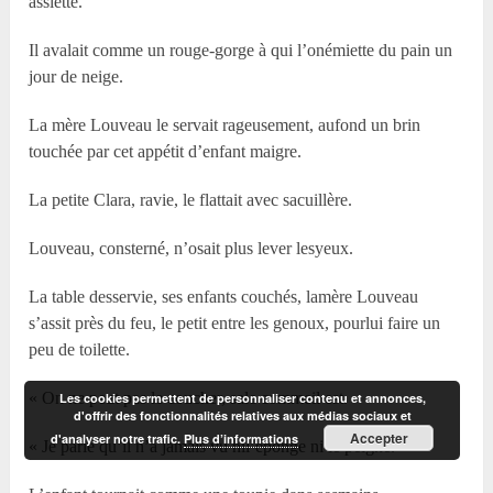
assiette.
Il avalait comme un rouge-gorge à qui l’onémiette du pain un
jour de neige.
La mère Louveau le servait rageusement, aufond un brin
touchée par cet appétit d’enfant maigre.
La petite Clara, ravie, le flattait avec sacuillère.
Louveau, consterné, n’osait plus lever lesyeux.
La table desservie, ses enfants couchés, lamère Louveau
s’assit près du feu, le petit entre les genoux, pourlui faire un
peu de toilette.
« On ne peut pas le coucher, sale commeil est.
Les cookies permettent de personnaliser contenu et annonces,
d'offrir des fonctionnalités relatives aux médias sociaux et
Accepter
d'analyser notre trafic.
Plus d’informations
« Je parie qu’il n’a jamais vu nil’éponge ni le peigne. »