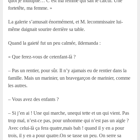
quoi je multiplie… C’est ma femme qui sait le calcul. Une
fortetête, ma femme. »
La galerie s’amusait énormément, et M. lecommissaire lui-
même daignait sourire derrière sa table.
Quand la gaieté fut un peu calmée, ildemanda :
« Que ferez-vous de cetenfant-là ?
– Pas un rentier, pour sûr. Il n’y ajamais eu de rentier dans la
famille. Mais un marinier, un bravegarçon de marinier, comme
les autres.
– Vous avez des enfants ?
– Si j’en ai ! Une qui marche, unequi tette et un qui vient. Pas
trop mal, n’est-ce pas, pour unhomme qui n’est pas un aigle ?
Avec celui-là ça fera quatre,mais bah ! quand il y en a pour
trois, il y en a pour quatre.On se tasse un peu. On serre sa