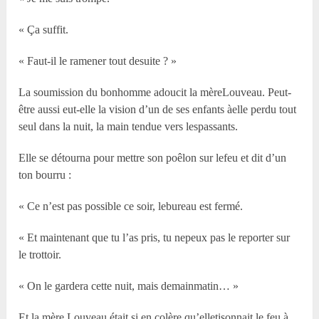
« Ça suffit.
« Faut-il le ramener tout desuite ? »
La soumission du bonhomme adoucit la mèreLouveau. Peut-
être aussi eut-elle la vision d’un de ses enfants àelle perdu tout
seul dans la nuit, la main tendue vers lespassants.
Elle se détourna pour mettre son poêlon sur lefeu et dit d’un
ton bourru :
« Ce n’est pas possible ce soir, lebureau est fermé.
« Et maintenant que tu l’as pris, tu nepeux pas le reporter sur
le trottoir.
« On le gardera cette nuit, mais demainmatin… »
Et la mère Louveau était si en colère qu’elletisonnait le feu à