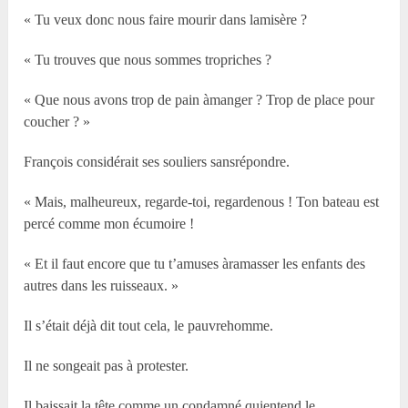
« Tu veux donc nous faire mourir dans lamisère ?
« Tu trouves que nous sommes tropriches ?
« Que nous avons trop de pain àmanger ? Trop de place pour
coucher ? »
François considérait ses souliers sansrépondre.
« Mais, malheureux, regarde-toi, regardenous ! Ton bateau est
percé comme mon écumoire !
« Et il faut encore que tu t’amuses àramasser les enfants des
autres dans les ruisseaux. »
Il s’était déjà dit tout cela, le pauvrehomme.
Il ne songeait pas à protester.
Il baissait la tête comme un condamné quientend le