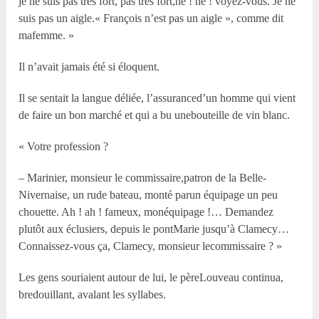
je ne suis pas très fort, pas très fort,hé ! hé ! voyez-vous. Je ne
suis pas un aigle.« François n’est pas un aigle », comme dit
mafemme. »
Il n’avait jamais été si éloquent.
Il se sentait la langue déliée, l’assuranced’un homme qui vient
de faire un bon marché et qui a bu unebouteille de vin blanc.
« Votre profession ?
– Marinier, monsieur le commissaire,patron de la Belle-
Nivernaise, un rude bateau, monté parun équipage un peu
chouette. Ah ! ah ! fameux, monéquipage !… Demandez
plutôt aux éclusiers, depuis le pontMarie jusqu’à Clamecy…
Connaissez-vous ça, Clamecy, monsieur lecommissaire ? »
Les gens souriaient autour de lui, le pèreLouveau continua,
bredouillant, avalant les syllabes.