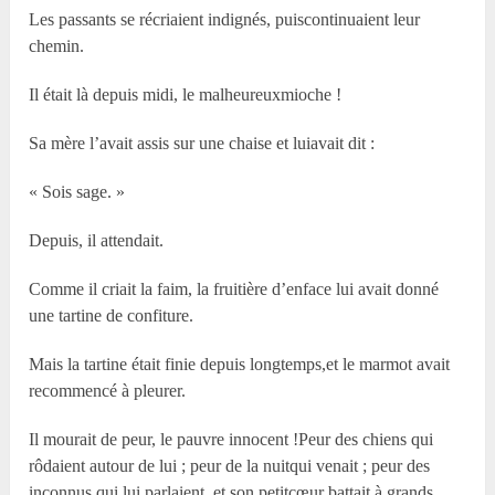
Les passants se récriaient indignés, puiscontinuaient leur
chemin.
Il était là depuis midi, le malheureuxmioche !
Sa mère l’avait assis sur une chaise et luiavait dit :
« Sois sage. »
Depuis, il attendait.
Comme il criait la faim, la fruitière d’enface lui avait donné
une tartine de confiture.
Mais la tartine était finie depuis longtemps,et le marmot avait
recommencé à pleurer.
Il mourait de peur, le pauvre innocent !Peur des chiens qui
rôdaient autour de lui ; peur de la nuitqui venait ; peur des
inconnus qui lui parlaient, et son petitcœur battait à grands