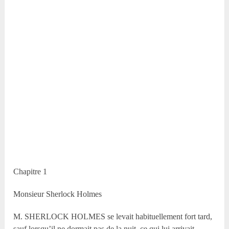
Chapitre 1
Monsieur Sherlock Holmes
M. SHERLOCK HOLMES se levait habituellement fort tard,
sauf lorsqu’il ne dormait pas de la nuit, ce qui lui arrivait