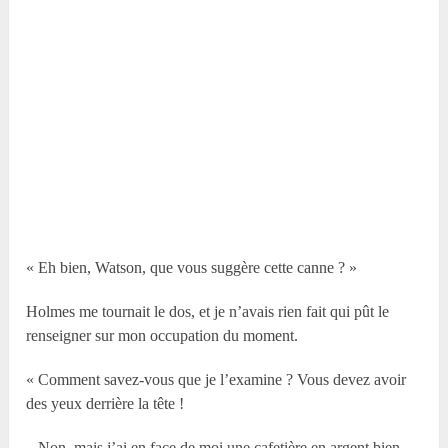
« Eh bien, Watson, que vous suggère cette canne ? »
Holmes me tournait le dos, et je n’avais rien fait qui pût le
renseigner sur mon occupation du moment.
« Comment savez-vous que je l’examine ? Vous devez avoir
des yeux derrière la tête !
– Non, mais j’ai en face de moi une cafetière en argent bien