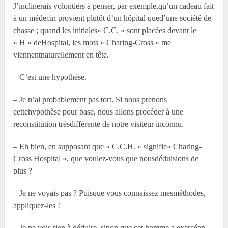
J’inclinerais volontiers à penser, par exemple,qu’un cadeau fait
à un médecin provient plutôt d’un hôpital qued’une société de
chasse ; quand les initiales« C.C. » sont placées devant le
« H » deHospital, les mots « Charing-Cross » me
viennentnaturellement en tête.
– C’est une hypothèse.
– Je n’ai probablement pas tort. Si nous prenons
cettehypothèse pour base, nous allons procéder à une
reconstitution trèsdifférente de notre visiteur inconnu.
– Eh bien, en supposant que « C.C.H. » signifie« Charing-
Cross Hospital », que voulez-vous que nousdéduisions de
plus ?
– Je ne voyais pas ? Puisque vous connaissez mesméthodes,
appliquez-les !
– Je ne vois rien à déduire, sinon que cet homme a exercéen