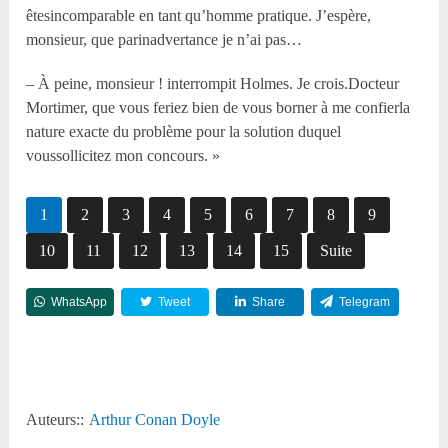
êtesincomparable en tant qu’homme pratique. J’espère,
monsieur, que parinadvertance je n’ai pas…
– À peine, monsieur ! interrompit Holmes. Je crois.Docteur
Mortimer, que vous feriez bien de vous borner à me confierla
nature exacte du problème pour la solution duquel
voussollicitez mon concours. »
1
2
3
4
5
6
7
8
9
10
11
12
13
14
15
Suite
WhatsApp
Tweet
Share
Telegram
Reddit
Auteurs::
Arthur Conan Doyle