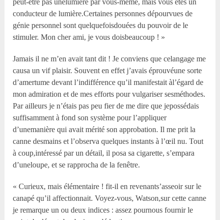
peut-être pas unelumière par vous-même, mais vous êtes un
conducteur de lumière.Certaines personnes dépourvues de
génie personnel sont quelquefoisdouées du pouvoir de le
stimuler. Mon cher ami, je vous doisbeaucoup ! »
Jamais il ne m’en avait tant dit ! Je conviens que celangage me
causa un vif plaisir. Souvent en effet j’avais éprouvéune sorte
d’amertume devant l’indifférence qu’il manifestait àl’égard de
mon admiration et de mes efforts pour vulgariser sesméthodes.
Par ailleurs je n’étais pas peu fier de me dire que jepossédais
suffisamment à fond son système pour l’appliquer
d’unemanière qui avait mérité son approbation. Il me prit la
canne desmains et l’observa quelques instants à l’œil nu. Tout
à coup,intéressé par un détail, il posa sa cigarette, s’empara
d’uneloupe, et se rapprocha de la fenêtre.
« Curieux, mais élémentaire ! fit-il en revenants’asseoir sur le
canapé qu’il affectionnait. Voyez-vous, Watson,sur cette canne
je remarque un ou deux indices : assez pournous fournir le