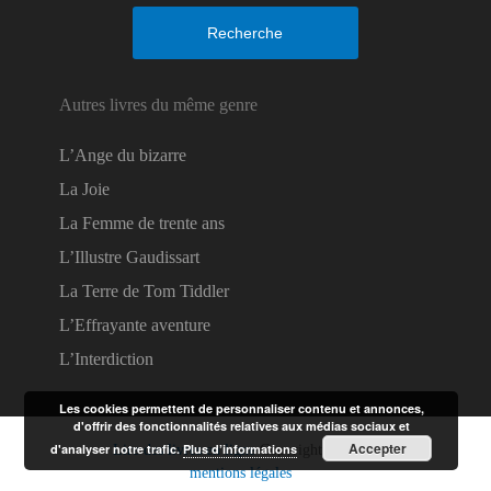
Recherche
Autres livres du même genre
L’Ange du bizarre
La Joie
La Femme de trente ans
L’Illustre Gaudissart
La Terre de Tom Tiddler
L’Effrayante aventure
L’Interdiction
Les cookies permettent de personnaliser contenu et annonces,
d'offrir des fonctionnalités relatives aux médias sociaux et
Accepter
d'analyser notre trafic.
Plus d’informations
Lire des livres en ligne
Copyright © 2026.
mentions légales