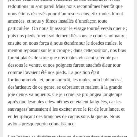
redoutions un sort pareil.Mais nous reconnûmes bientôt que
nous étions réservés pour d’autresdesseins. Six mules furent
amenées, et nous y fûmes installés d’unefaçon toute
particulière. On nous fit asseoir le visage tourné versla queue ;
puis nos pieds furent solidement liés sous le coudes animaux ;
ensuite on nous força à nous étendre sur le dosdes mules, le
menton reposant sur leur croupe ; dans cetteposition, nos bras
furent placés de sorte que nos mains vinssent seréunir par
dessous le ventre, et nos poignets furent attachés àleur tour
comme l’avaient été nos pieds. La position était
fortincommode, et, pour surcroît, les mules, non habituées à
desfardeaux de ce genre, se cabraient et ruaient, à la grande
joie denos vainqueurs. Ce jeu cruel se prolongea longtemps
après que lesmules elles-mêmes en étaient fatiguées, car les
sauvagess’amusaient à les exciter avec le fer de leur lance, et
en leurplaçant des branches de cactus sous la queue. Nous
avions presqueperdu connaissance.