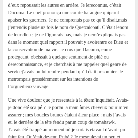
d’eux repoussait les autres en arrière. Je lereconnus, c’était
Dacoma. Le chef prononça une courte harangue quiparut
apaiser les guerriers. Je ne comprenais pas ce qu’il disait,mais
j’entendis plusieurs fois le nom de Quetzalcoatl. C’était lenom
de leur dieu ; je ne l’ignorais pas, mais je nem’expliquais pas
dans le moment quel rapport il pouvait y avoirentre ce Dieu et
la conservation de ma vie. Je crus que Dacoma, enme
protégeant, obéissait à quelque sentiment de pitié ou
dereconnaissance, et je cherchais à me rappeler quel genre de
servicej’avais pu lui rendre pendant qu’il était prisonnier. Je
metrompais grossièrement sur les intentions de
l’orgueilleuxsauvage.
Une vive douleur que je ressentais à la têtem’inquiétait. Avais-
je donc été scalpé ? Je portai la main àmes cheveux pour m’en
assurer ; mes boucles brunes étaient àleur place ; mais j’avais
eu le derrière de la tête fendu parun coup de tomahawk.
J’avais été frappé au moment où je sortais etavant d’avoir pu
faire feu. Qu’était devenu Rubé ? Je mesoulevai un peu et