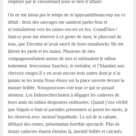
employé par le vieuxrenard pour se tirer d’affaire.
On ne me laissa pas le temps de m’appesantirbeaucoup sur ce
détail : deux des sauvages me saisirent parles bras et
m’entraînèrent vers les ruines encore en feu. GrandDieu !
était-ce pour me réserver à ce genre de mort, le pluscruel de
tous, que Dacoma m’avait sauvé de leurs tomahawks !Ils me
lièrent les pieds et les mains. Plusieurs de mes
compagnonsétaient autour de moi et subissaient le même
traitement. Jereconnus Sanchez, le toréador, et l’Irlandais aux
cheveux rouges.Il y en avait encore trois autres dont je n’ai
jamais su les noms.Nous étions sur la place ouverte devant la
masure brûlée. Nouspouvions voir tout ce qui se passait
alentour. Les Indienscherchaient à dégager les cadavres de
leurs amis du milieu despoutres embrasées. Quand j’eus vérifié
que Séguin n’était ni parmiles prisonniers ni parmi les morts, je
les observai avec moinsd’inquiétude. Le sol de la cabane,
déblayé des ruines, présentaitun horrible spectacle. Plus de
douze cadavres étaient étendus là, àmoitié brûlés et calcinés.