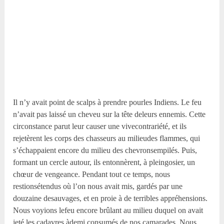
Il n’y avait point de scalps à prendre pourles Indiens. Le feu
n’avait pas laissé un cheveu sur la tête deleurs ennemis. Cette
circonstance parut leur causer une vivecontrariété, et ils
rejetèrent les corps des chasseurs au milieudes flammes, qui
s’échappaient encore du milieu des chevronsempilés. Puis,
formant un cercle autour, ils entonnèrent, à pleingosier, un
chœur de vengeance. Pendant tout ce temps, nous
restionsétendus où l’on nous avait mis, gardés par une
douzaine desauvages, et en proie à de terribles appréhensions.
Nous voyions lefeu encore brûlant au milieu duquel on avait
jeté les cadavres àdemi consumés de nos camarades. Nous