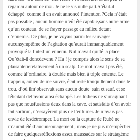
regardai autour de moi. Je ne le vis nulle part.S’était-il
échappé, comme il en avait annoncé l’intention ?Cela n’était
pas possible ; aucun homme n’eût été capable,sans autre arme
qu’un couteau, de se frayer passage au milieu detant
d’ennemis. De plus, je ne voyais parmi les sauvages
aucunsymptôme de l’agitation qu’aurait immanquablement
provoqué la fuited’un ennemi. Nul n’avait quitté la place.
Qu’était-il doncdevenu ? Ha ! je compris alors le sens de sa
plaisanterierelativement à un scalp. Ce mot n’avait pas été,
comme àl’ordinaire, à double mais bien à triple entente. Le
trappeur, aulieu de me suivre, était resté tranquillement dans le
trou, d’où ilm’observait sans aucun doute, sain et sauf, et se
félicitant del’avoir ainsi échappé. Les Indiens ne s’imaginant
pas que nousfussions deux dans la cave, et satisfaits d’en avoir
fait sortirun, n’essayèrent plus de l’enfumer. Je n’avais pas
envie de lesdétromper. La mort ou la capture de Rubé ne
m’aurait été d’aucunsoulagement ; mais je ne pus m’empêcher
de faire quelquesréflexions assez maussades sur le stratagème