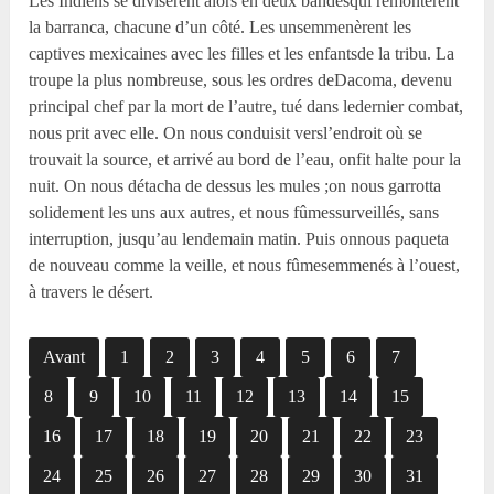
Les Indiens se divisèrent alors en deux bandesqui remontèrent
la barranca, chacune d’un côté. Les unsemmenèrent les
captives mexicaines avec les filles et les enfantsde la tribu. La
troupe la plus nombreuse, sous les ordres deDacoma, devenu
principal chef par la mort de l’autre, tué dans ledernier combat,
nous prit avec elle. On nous conduisit versl’endroit où se
trouvait la source, et arrivé au bord de l’eau, onfit halte pour la
nuit. On nous détacha de dessus les mules ;on nous garrotta
solidement les uns aux autres, et nous fûmessurveillés, sans
interruption, jusqu’au lendemain matin. Puis onnous paqueta
de nouveau comme la veille, et nous fûmesemmenés à l’ouest,
à travers le désert.
Avant
1
2
3
4
5
6
7
8
9
10
11
12
13
14
15
16
17
18
19
20
21
22
23
24
25
26
27
28
29
30
31