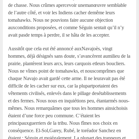
de chasse. Nous crûmes apercevoir unemanœuvre semblable
de l’autre côté, et voir les Indiens cacher demême leurs
tomahawks. Nous ne pouvions faire aucune objection
auxconditions proposées, et comme Séguin sentait qu’il n’y
avait pasde temps à perdre, il se hâta de les accepter.
Aussitôt que cela eut été annoncé auxNavajoès, vingt
hommes, déjà désignés sans doute, s’avancèrent aumilieu de la
prairie, plantèrent leurs arcs, leurs carquois etleurs boucliers.
Nous ne vîmes point de tomahawks, et nouscomprîmes que
chaque Navajo avait gardé cette arme. Il ne leuravait pas été
difficile de les cacher sur eux, car la plupartportaient des
vêtements civilisés, enlevés dans le pillage desétablissements
et des fermes. Nous nous en inquiétions peu, étantarmés nous-
mêmes. Nous remarquâmes que tous les hommes ainsichoisis
étaient d’une force peu commune. C’étaient les
principauxguerriers de la tribu. Nous fîmes nos choix en
conséquence. El-Sol,Garey, Rubé, le toréador Sanchez en
étaient ; Séguin et moiégalement. La plupart des trappeurs et