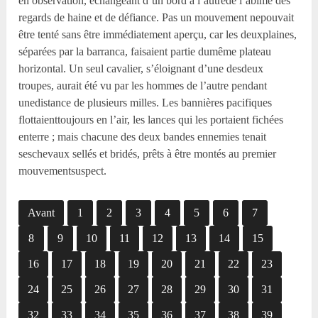
en observation, échangeant d’un bord â l’autrede l’abîme des
regards de haine et de défiance. Pas un mouvement nepouvait
être tenté sans être immédiatement aperçu, car les deuxplaines,
séparées par la barranca, faisaient partie dumême plateau
horizontal. Un seul cavalier, s’éloignant d’une desdeux
troupes, aurait été vu par les hommes de l’autre pendant
unedistance de plusieurs milles. Les bannières pacifiques
flottaienttoujours en l’air, les lances qui les portaient fichées
enterre ; mais chacune des deux bandes ennemies tenait
seschevaux sellés et bridés, prêts à être montés au premier
mouvementsuspect.
Avant
1
2
3
4
5
6
7
8
9
10
11
12
13
14
15
16
17
18
19
20
21
22
23
24
25
26
27
28
29
30
31
32
33
34
35
36
37
38
39