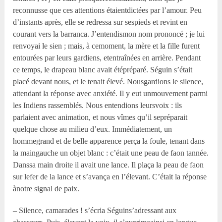
reconnusse que ces attentions étaientdictées par l’amour. Peu
d’instants après, elle se redressa sur sespieds et revint en
courant vers la barranca. J’entendismon nom prononcé ; je lui
renvoyai le sien ; mais, à cemoment, la mère et la fille furent
entourées par leurs gardiens, etentraînées en arrière. Pendant
ce temps, le drapeau blanc avait étépréparé. Séguin s’était
placé devant nous, et le tenait élevé. Nousgardions le silence,
attendant la réponse avec anxiété. Il y eut unmouvement parmi
les Indiens rassemblés. Nous entendions leursvoix : ils
parlaient avec animation, et nous vîmes qu’il sepréparait
quelque chose au milieu d’eux. Immédiatement, un
hommegrand et de belle apparence perça la foule, tenant dans
la maingauche un objet blanc : c’était une peau de faon tannée.
Danssa main droite il avait une lance. Il plaça la peau de faon
sur lefer de la lance et s’avança en l’élevant. C’était la réponse
ànotre signal de paix.
– Silence, camarades ! s’écria Séguins’adressant aux