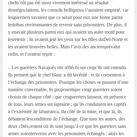
chefn’eût pas été aussi vivement intéressé au résultat
desnégociations, les conseils belliqueux l’auraient emporté, car
lesguerriers savaient que ce serait pour eux une honte parmi
lestribus environnantes de revenir sans prisonniers. De plus, il
y enavait plusieurs parmi eux qui avaient un autre motif pour
lesretenir ; ils avaient jeté les yeux sur les filles duDel-Norte et
les avaient trouvées belles. Mais l’avis des anciensprévalut
enfin, et l’orateur reprit :
– Les guerriers Navajoès ont réfléchi sur cequ’ils ont entendu.
Ils pensent que le chef blanc a dit lavérité ; et ils consentent à
l’échange des prisonniers. Pourque les choses se passent d’une
manière convenable, ils proposentque vingt guerriers soient
choisis de chaque côté ; que cesguerriers laissent, en présence
de tous, leurs armes sur laprairie ; qu’ils conduisent les captifs
à l’extrémité de labarranca, du côté de la mine, et que là, ils
débattent lesconditions de l’échange. Que tous les autres, des
deux côtés,restent où ils sont jusqu’à ce que les guerriers sans
armes soientrevenus avec les prisonniers échangés ; alors les