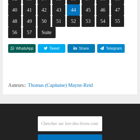
40
41
42
43
44
45
46
47
48
49
50
51
52
53
54
55
56
57
Suite
WhatsApp
Tweet
Share
Telegram
Reddit
Auteurs::
Thomas (Capitaine) Mayne-Reid