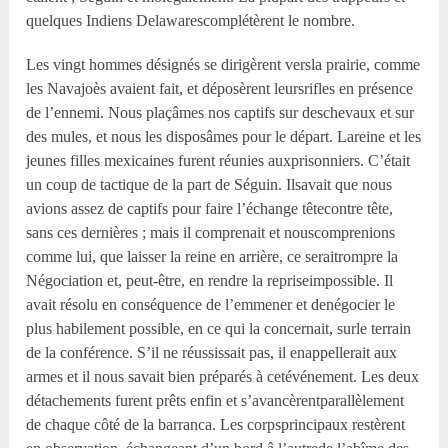
quelques Indiens Delawarescomplétèrent le nombre.
Les vingt hommes désignés se dirigèrent versla prairie, comme
les Navajoès avaient fait, et déposèrent leursrifles en présence
de l’ennemi. Nous plaçâmes nos captifs sur deschevaux et sur
des mules, et nous les disposâmes pour le départ. Lareine et les
jeunes filles mexicaines furent réunies auxprisonniers. C’était
un coup de tactique de la part de Séguin. Ilsavait que nous
avions assez de captifs pour faire l’échange têtecontre tête,
sans ces dernières ; mais il comprenait et nouscomprenions
comme lui, que laisser la reine en arrière, ce seraitrompre la
Négociation et, peut-être, en rendre la repriseimpossible. Il
avait résolu en conséquence de l’emmener et denégocier le
plus habilement possible, en ce qui la concernait, surle terrain
de la conférence. S’il ne réussissait pas, il enappellerait aux
armes et il nous savait bien préparés à cetévénement. Les deux
détachements furent prêts enfin et s’avancèrentparallèlement
de chaque côté de la barranca. Les corpsprincipaux restèrent