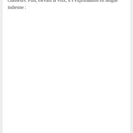
chasseurs. Puis, élevant la voix, il s’exprimaainsi en langue
indienne :