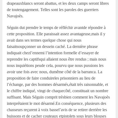
drapeauxblancs seront abattus, et les deux camps seront libres
de toutengagement. Telles sont les paroles des guerriers
Navajoès.
Séguin dut prendre le temps de réfléchir avantde répondre à
cette proposition. Elle paraissait assez avantageuse,mais il y
avait dans ses termes quelque chose qui nous
faisaitsoupçonner un dessein caché. La dernière phrase
indiquait chezl’ennemi l’intention formelle d’essayer de
reprendre les captifsqui allaient nous être rendus ; mais nous
nous inquiétions peude cela, pourvu que nous pussions les
avoir une fois avec nous, dumême côté de la barranca. La
proposition de faire conduireles prisonniers au lieu de
l’échange, par des hommes désarmés,était très raisonnable, et
le chiffre indiqué, vingt de chaquecôté, constituait un nombre
suffisant. Mais Séguin comprit trèsbien comment les Navajoès
interprétaient le mot désarmé.En conséquence, plusieurs des
chasseurs reçurent à voix bassel’avis de se retirer derrière les
buissons et de cacher couteaux etpistolets sous leurs blouses