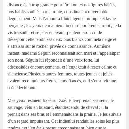
distance était trop grande pour l’œil nu, et nosfigures hâlées,
nos habits souillés par la route, constituaient unvéritable
déguisement. Mais l’amour a l’intelligence prompte et lavue
perçante ; les yeux de ma bien-aimée se portèrent surmoi ; je la
vis tressaillir et se jeter en avant, j’entendisson cri de
désespoir ; elle tendit ses deux bras blancs commela neige et
s’affaissa sur le rocher, privée de connaissance. Aumême
instant, madame Séguin reconnaissait son mari et l’appelaitpar
son nom. Séguin lui répondait d’une voix forte, lui
adressaitdes encouragements, et l’engageait à rester calme et
silencieuse.Plusieurs autres femmes, toutes jeunes et jolies,
avaient reconnuleurs frères, leurs fiancés, et il s’ensuivit une
scènedéchirante.
Mes yeux restaient fixés sur Zoé. Ellereprenait ses sens ; le
sauvage, vêtu en hussard, étaitdescendu de cheval ; il la
prenait dans ses bras et l’emmenaitdans la prairie. Je les suivais
d’un regard impuissant. Cet Indienlui rendait les soins les plus
tendres ; et j’en étais presquereconnaissant, bien que je