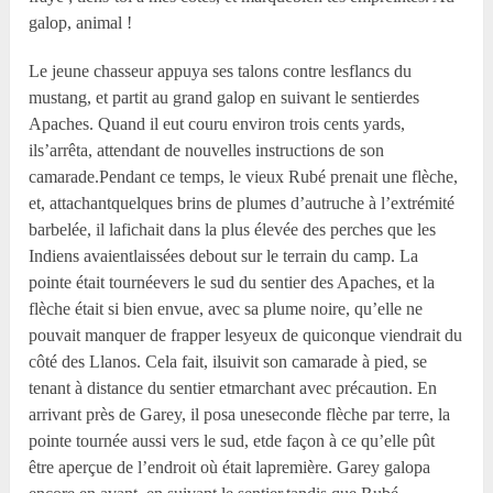
galop, animal !
Le jeune chasseur appuya ses talons contre lesflancs du
mustang, et partit au grand galop en suivant le sentierdes
Apaches. Quand il eut couru environ trois cents yards,
ils’arrêta, attendant de nouvelles instructions de son
camarade.Pendant ce temps, le vieux Rubé prenait une flèche,
et, attachantquelques brins de plumes d’autruche à l’extrémité
barbelée, il lafichait dans la plus élevée des perches que les
Indiens avaientlaissées debout sur le terrain du camp. La
pointe était tournéevers le sud du sentier des Apaches, et la
flèche était si bien envue, avec sa plume noire, qu’elle ne
pouvait manquer de frapper lesyeux de quiconque viendrait du
côté des Llanos. Cela fait, ilsuivit son camarade à pied, se
tenant à distance du sentier etmarchant avec précaution. En
arrivant près de Garey, il posa uneseconde flèche par terre, la
pointe tournée aussi vers le sud, etde façon à ce qu’elle pût
être aperçue de l’endroit où était lapremière. Garey galopa