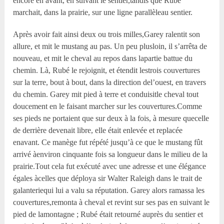
encore en avant, en suivant le sentier,tandis que Rubé
marchait, dans la prairie, sur une ligne parallèleau sentier.
Après avoir fait ainsi deux ou trois milles,Garey ralentit son
allure, et mit le mustang au pas. Un peu plusloin, il s’arrêta de
nouveau, et mit le cheval au repos dans lapartie battue du
chemin. Là, Rubé le rejoignit, et étendit lestrois couvertures
sur la terre, bout à bout, dans la direction del’ouest, en travers
du chemin. Garey mit pied à terre et conduisitle cheval tout
doucement en le faisant marcher sur les couvertures.Comme
ses pieds ne portaient que sur deux à la fois, à mesure quecelle
de derrière devenait libre, elle était enlevée et replacée
enavant. Ce manège fut répété jusqu’à ce que le mustang fût
arrivé àenviron cinquante fois sa longueur dans le milieu de la
prairie.Tout cela fut exécuté avec une adresse et une élégance
égales àcelles que déploya sir Walter Raleigh dans le trait de
galanteriequi lui a valu sa réputation. Garey alors ramassa les
couvertures,remonta à cheval et revint sur ses pas en suivant le
pied de lamontagne ; Rubé était retourné auprès du sentier et