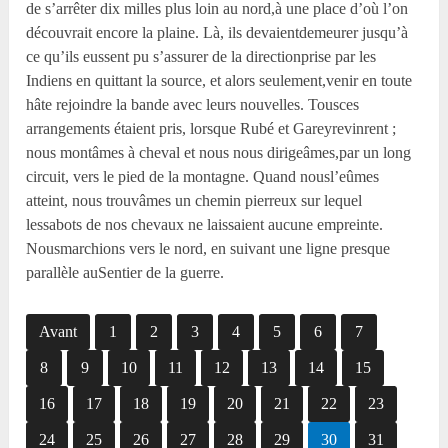
de s’arrêter dix milles plus loin au nord,à une place d’où l’on
découvrait encore la plaine. Là, ils devaientdemeurer jusqu’à
ce qu’ils eussent pu s’assurer de la directionprise par les
Indiens en quittant la source, et alors seulement,venir en toute
hâte rejoindre la bande avec leurs nouvelles. Tousces
arrangements étaient pris, lorsque Rubé et Gareyrevinrent ;
nous montâmes à cheval et nous nous dirigeâmes,par un long
circuit, vers le pied de la montagne. Quand nousl’eûmes
atteint, nous trouvâmes un chemin pierreux sur lequel
lessabots de nos chevaux ne laissaient aucune empreinte.
Nousmarchions vers le nord, en suivant une ligne presque
parallèle auSentier de la guerre.
Avant
1
2
3
4
5
6
7
8
9
10
11
12
13
14
15
16
17
18
19
20
21
22
23
24
25
26
27
28
29
30
31