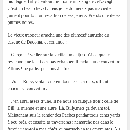
montagne. Billy ! enfourche-moi le mustang de ceNavagh.
C’est un beau cheval ; mais je ne donnerais pas mavieille
jument pour tout un escadron de ses pareils. Prends une deces
plumes noires.
Le vieux trappeur arracha une des plumesd’autruche du
casque de Dacoma, et continua :
– Garçons ! veillez sur la vieille jumentjusqu’à ce que je
revienne ; ne la laissez pas échapper. Il mefaut une couverture.
Allons ! ne parlez pas tous à lafois.
– Voilà, Rubé, voilà ! crièrent tous leschasseurs, offrant
chacun sa couverture.
– J’en aurai assez d’une. Il ne nous en fautque trois ; celle de
Bill, la mienne et une autre. Là, Billy,mets ça devant toi.
Maintenant suis le sentier des Paches pendanttrois cents yards
à peu près, et ensuite tu traverseras ; nemarche pas dans le
frayé ; tiens-toi à mes côtés, et marquebien tes empreintes. Au