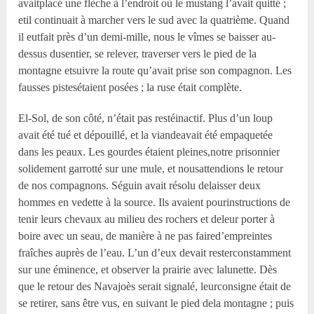
avaitplacé une flèche à l’endroit où le mustang l’avait quitté ;
etil continuait à marcher vers le sud avec la quatrième. Quand
il eutfait près d’un demi-mille, nous le vîmes se baisser au-
dessus dusentier, se relever, traverser vers le pied de la
montagne etsuivre la route qu’avait prise son compagnon. Les
fausses pistesétaient posées ; la ruse était complète.
El-Sol, de son côté, n’était pas restéinactif. Plus d’un loup
avait été tué et dépouillé, et la viandeavait été empaquetée
dans les peaux. Les gourdes étaient pleines,notre prisonnier
solidement garrotté sur une mule, et nousattendions le retour
de nos compagnons. Séguin avait résolu delaisser deux
hommes en vedette à la source. Ils avaient pourinstructions de
tenir leurs chevaux au milieu des rochers et deleur porter à
boire avec un seau, de manière à ne pas faired’empreintes
fraîches auprès de l’eau. L’un d’eux devait resterconstamment
sur une éminence, et observer la prairie avec lalunette. Dès
que le retour des Navajoès serait signalé, leurconsigne était de
se retirer, sans être vus, en suivant le pied dela montagne ; puis