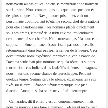
nousavertir au cas où les Indiens se montreraient de nouveau
sur laprairie. Nous comprenions tous que notre position était
des pluscritiques. Le Navajo, notre prisonnier, était un
personnage tropimportant (c’était le second chef de la nation)
pour être abandonnéainsi ; les hommes placés directement
sous ses ordres, lamoitié de la tribu environ, reviendraient
certainement à sarecherche. Ne le trouvant pas à la source, en
supposant même qu’ilsne découvrissent pas nos traces, ils
retourneraient dans leur payspar le sentier de la guerre. Ceci
devait rendre notre expéditionimpraticable, car la bande de
Dacoma seule était plus nombreuse quela nôtre ; et si nous
rencontrions ces Indiens dans lesdéfilés de leurs montagnes,
nous n’aurions aucune chance de leuréchapper. Pendant
quelque temps, Séguin garda le silence, etdemeura les yeux
fixés sur la terre. Il élaborait évidemmentquelque plan
d’action. Aucun des chasseurs ne voulutl’interrompre.
– Camarades, dit-il enfin, c’est un coupmalheureux ; mais
nous ne pouvions pas faire autrement. Celaaurait pu tourner