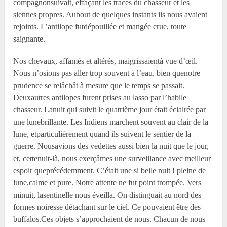
compagnonsuivait, effaçant les traces du chasseur et les
siennes propres. Aubout de quelques instants ils nous avaient
rejoints. L’antilope futdépouillée et mangée crue, toute
saignante.
Nos chevaux, affamés et altérés, maigrissaientà vue d’œil.
Nous n’osions pas aller trop souvent à l’eau, bien quenotre
prudence se relâchât à mesure que le temps se passait.
Deuxautres antilopes furent prises au lasso par l’habile
chasseur. Lanuit qui suivit le quatrième jour était éclairée par
une lunebrillante. Les Indiens marchent souvent au clair de la
lune, etparticulièrement quand ils suivent le sentier de la
guerre. Nousavions des vedettes aussi bien la nuit que le jour,
et, cettenuit-là, nous exerçâmes une surveillance avec meilleur
espoir queprécédemment. C’était une si belle nuit ! pleine de
lune,calme et pure. Notre attente ne fut point trompée. Vers
minuit, lasentinelle nous éveilla. On distinguait au nord des
formes noiresse détachant sur le ciel. Ce pouvaient être des
buffalos.Ces objets s’approchaient de nous. Chacun de nous