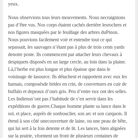
yeux.
Nous observions tous leurs mouvements. Nous necraignions
pas d’être vus. Nos corps étaient cachés derrière lesrochers et
nos figures masquées par le feuillage des arbres duPinon.
Nous pouvions facilement voir et entendre tout ce qui
sepassait, les sauvages n’étant pas à plus de trois cents yards
denotre poste. Ils commencent par attacher leurs chevaux à
despiquets disposés en un large cercle, au loin dans la plaine.
Là,l’herbe est plus longue et plus épaisse que dans le
voisinage de lasource. Ils détachent et rapportent avec eux les
harnais, composésde brides en crin, de couvertures en cuir de
buffalo et depeaux d’ours gris. Peu d’entre eux ont des selles.
Les Indiensn’ont pas l’habitude de s’en servir dans les
expéditions de guerre.Chaque homme plante sa lance dans le
sol, et place, auprès de sonbouclier, son arc et son carquois. Il
étend à son côté unecouverture de laine, ou une peau de bête,
qui lui sert à la fois detente et de lit. Les lances, bien alignées
sur la prairie, yforment un front de plusieurs centaines de