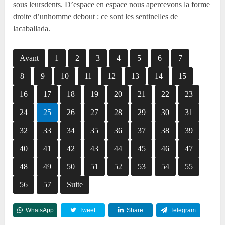
sous leursdents. D’espace en espace nous apercevons la forme
droite d’unhomme debout : ce sont les sentinelles de
lacaballada.
Avant
1
2
3
4
5
6
7
8
9
10
11
12
13
14
15
16
17
18
19
20
21
22
23
24
25
26
27
28
29
30
31
32
33
34
35
36
37
38
39
40
41
42
43
44
45
46
47
48
49
50
51
52
53
54
55
56
57
Suite
WhatsApp
Tweet
Share
Telegram