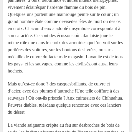
panthères, d’ours, debuffalos et autres hideux hiéroglyphes,
vivement éclairéspar l’ardente flamme du bois de pin.
Quelques-uns portent une mainrouge peinte sur le cœur ; un
grand nombre étale comme devisedes têtes de mort ou des os
en croix. Chacun d’eux a adopté unsymbole correspondant à
son caractère. Ce sont des écussons où lafantaisie joue le
même rôle que dans le choix des armoiries quel’on voit sur les
portières des voitures, sur les boutons deslivrées, ou sur la
médaille de cuivre du facteur de magasin. Lavanité est de tous
les pays, et les sauvages, comme les civilisés,ont aussi leurs
hochets.
Mais qu’est-ce donc ? des casquesbrillants, de cuivre et
d’acier, avec des plumes d’autruche !Une telle coiffure à des
sauvages ! Où ont-ils priscela ? Aux cuirassiers de Chihuahua.
Pauvres diables, tuésdans quelque rencontre avec ces lanciers
du désert.
La viande saignante crépite au feu sur desbroches de bois de