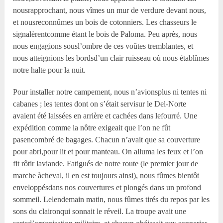
nousrapprochant, nous vîmes un mur de verdure devant nous,
et nousreconnûmes un bois de cotonniers. Les chasseurs le
signalèrentcomme étant le bois de Paloma. Peu après, nous
nous engagions sousl’ombre de ces voûtes tremblantes, et
nous atteignions les bordsd’un clair ruisseau où nous établîmes
notre halte pour la nuit.
Pour installer notre campement, nous n’avionsplus ni tentes ni
cabanes ; les tentes dont on s’était servisur le Del-Norte
avaient été laissées en arrière et cachées dans lefourré. Une
expédition comme la nôtre exigeait que l’on ne fût
pasencombré de bagages. Chacun n’avait que sa couverture
pour abri,pour lit et pour manteau. On alluma les feux et l’on
fit rôtir laviande. Fatigués de notre route (le premier jour de
marche àcheval, il en est toujours ainsi), nous fûmes bientôt
enveloppésdans nos couvertures et plongés dans un profond
sommeil. Lelendemain matin, nous fûmes tirés du repos par les
sons du claironqui sonnait le réveil. La troupe avait une