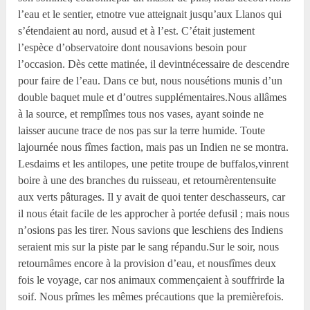
l’eau et le sentier, etnotre vue atteignait jusqu’aux Llanos qui
s’étendaient au nord, ausud et à l’est. C’était justement
l’espèce d’observatoire dont nousavions besoin pour
l’occasion. Dès cette matinée, il devintnécessaire de descendre
pour faire de l’eau. Dans ce but, nous nousétions munis d’un
double baquet mule et d’outres supplémentaires.Nous allâmes
à la source, et remplîmes tous nos vases, ayant soinde ne
laisser aucune trace de nos pas sur la terre humide. Toute
lajournée nous fîmes faction, mais pas un Indien ne se montra.
Lesdaims et les antilopes, une petite troupe de buffalos,vinrent
boire à une des branches du ruisseau, et retournèrentensuite
aux verts pâturages. Il y avait de quoi tenter deschasseurs, car
il nous était facile de les approcher à portée defusil ; mais nous
n’osions pas les tirer. Nous savions que leschiens des Indiens
seraient mis sur la piste par le sang répandu.Sur le soir, nous
retournâmes encore à la provision d’eau, et nousfîmes deux
fois le voyage, car nos animaux commençaient à souffrirde la
soif. Nous prîmes les mêmes précautions que la premièrefois.