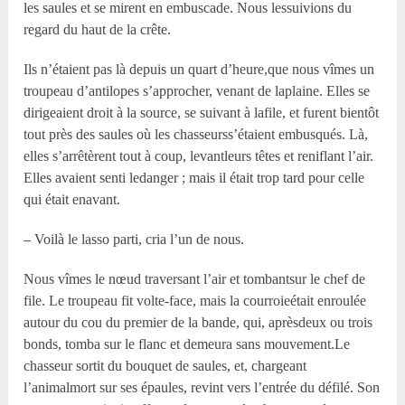
les saules et se mirent en embuscade. Nous lessuivions du
regard du haut de la crête.
Ils n’étaient pas là depuis un quart d’heure,que nous vîmes un
troupeau d’antilopes s’approcher, venant de laplaine. Elles se
dirigeaient droit à la source, se suivant à lafile, et furent bientôt
tout près des saules où les chasseurss’étaient embusqués. Là,
elles s’arrêtèrent tout à coup, levantleurs têtes et reniflant l’air.
Elles avaient senti ledanger ; mais il était trop tard pour celle
qui était enavant.
– Voilà le lasso parti, cria l’un de nous.
Nous vîmes le nœud traversant l’air et tombantsur le chef de
file. Le troupeau fit volte-face, mais la courroieétait enroulée
autour du cou du premier de la bande, qui, aprèsdeux ou trois
bonds, tomba sur le flanc et demeura sans mouvement.Le
chasseur sortit du bouquet de saules, et, chargeant
l’animalmort sur ses épaules, revint vers l’entrée du défilé. Son