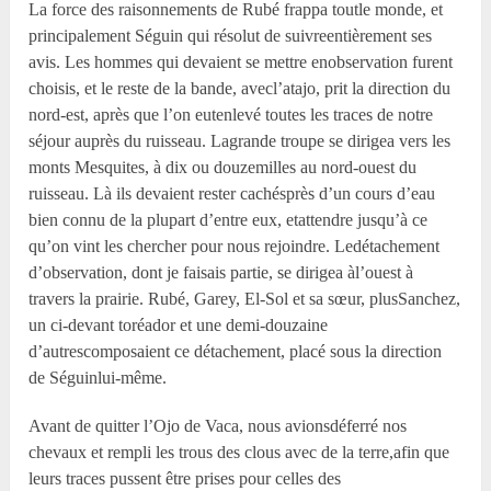
La force des raisonnements de Rubé frappa toutle monde, et
principalement Séguin qui résolut de suivreentièrement ses
avis. Les hommes qui devaient se mettre enobservation furent
choisis, et le reste de la bande, avecl’atajo, prit la direction du
nord-est, après que l’on eutenlevé toutes les traces de notre
séjour auprès du ruisseau. Lagrande troupe se dirigea vers les
monts Mesquites, à dix ou douzemilles au nord-ouest du
ruisseau. Là ils devaient rester cachésprès d’un cours d’eau
bien connu de la plupart d’entre eux, etattendre jusqu’à ce
qu’on vint les chercher pour nous rejoindre. Ledétachement
d’observation, dont je faisais partie, se dirigea àl’ouest à
travers la prairie. Rubé, Garey, El-Sol et sa sœur, plusSanchez,
un ci-devant toréador et une demi-douzaine
d’autrescomposaient ce détachement, placé sous la direction
de Séguinlui-même.
Avant de quitter l’Ojo de Vaca, nous avionsdéferré nos
chevaux et rempli les trous des clous avec de la terre,afin que
leurs traces pussent être prises pour celles des