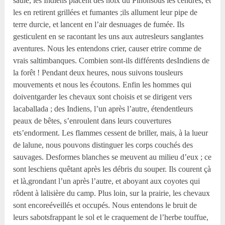
saule, les Indiens placent des noix du Pinonsous les cendres, et
les en retirent grillées et fumantes ;ils allument leur pipe de
terre durcie, et lancent en l’air desnuages de fumée. Ils
gesticulent en se racontant les uns aux autresleurs sanglantes
aventures. Nous les entendons crier, causer etrire comme de
vrais saltimbanques. Combien sont-ils différents desIndiens de
la forêt ! Pendant deux heures, nous suivons tousleurs
mouvements et nous les écoutons. Enfin les hommes qui
doiventgarder les chevaux sont choisis et se dirigent vers
lacaballada ; des Indiens, l’un après l’autre, étendentleurs
peaux de bêtes, s’enroulent dans leurs couvertures
ets’endorment. Les flammes cessent de briller, mais, à la lueur
de lalune, nous pouvons distinguer les corps couchés des
sauvages. Desformes blanches se meuvent au milieu d’eux ; ce
sont leschiens quêtant après les débris du souper. Ils courent çà
et là,grondant l’un après l’autre, et aboyant aux coyotes qui
rôdent à lalisière du camp. Plus loin, sur la prairie, les chevaux
sont encoreéveillés et occupés. Nous entendons le bruit de
leurs sabotsfrappant le sol et le craquement de l’herbe touffue,