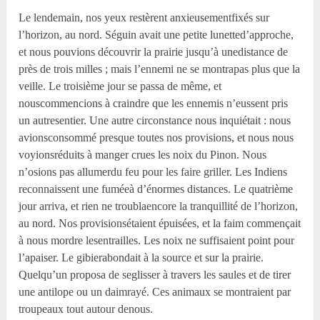
Le lendemain, nos yeux restèrent anxieusementfixés sur
l’horizon, au nord. Séguin avait une petite lunetted’approche,
et nous pouvions découvrir la prairie jusqu’à unedistance de
près de trois milles ; mais l’ennemi ne se montrapas plus que la
veille. Le troisième jour se passa de même, et
nouscommencions à craindre que les ennemis n’eussent pris
un autresentier. Une autre circonstance nous inquiétait : nous
avionsconsommé presque toutes nos provisions, et nous nous
voyionsréduits à manger crues les noix du Pinon. Nous
n’osions pas allumerdu feu pour les faire griller. Les Indiens
reconnaissent une fuméeà d’énormes distances. Le quatrième
jour arriva, et rien ne troublaencore la tranquillité de l’horizon,
au nord. Nos provisionsétaient épuisées, et la faim commençait
à nous mordre lesentrailles. Les noix ne suffisaient point pour
l’apaiser. Le gibierabondait à la source et sur la prairie.
Quelqu’un proposa de seglisser à travers les saules et de tirer
une antilope ou un daimrayé. Ces animaux se montraient par
troupeaux tout autour denous.