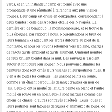
yards, et en un instantleur camp est formé avec une
promptitude et une régularité à fairehonte aux plus vieilles
troupes. Leur camp est divisé en deuxparties, correspondant à
deux bandes : celle des Apaches etcelle des Navajoès. La
dernière est, de beaucoup, la moinsnombreuse, et se trouve la
plus éloignée, par rapport à nous. Nousentendons le bruit de
leurs tomahawks attaquant les arbres dufourré au pied de la
montagne, et nous les voyons retourner vers laplaine, chargés
de fagots qu’ils empilent et qu’ils allument. Ungrand nombre
de feux brillent bientôt dans la nuit. Les sauvagess’assoient
autour et font cuire leur souper. Nous pouvonsdistinguer les
peintures dont sont ornés leurs visages et leurspoitrines nues. Il
y en a de toutes les couleurs : les unssont peints en rouge,
comme s’ils étaient barbouillés desang ; d’autres en noir de
jais. Ceux-ci ont la moitié de lafigure peinte en blanc et l’autre
moitié en rouge ou en noir.Ceux-là sont marqués comme des
chiens de chasse, d’autres sontrayés et zébrés. Leurs joues et
leurs poitrines sont tatouées defigures d’animaux : de loups, de