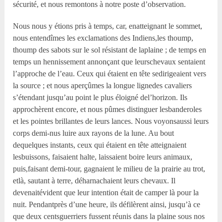
sécurité, et nous remontons à notre poste d’observation.
Nous nous y étions pris à temps, car, enatteignant le sommet,
nous entendîmes les exclamations des Indiens,les thoump,
thoump des sabots sur le sol résistant de laplaine ; de temps en
temps un hennissement annonçant que leurschevaux sentaient
l’approche de l’eau. Ceux qui étaient en tête sedirigeaient vers
la source ; et nous aperçûmes la longue lignedes cavaliers
s’étendant jusqu’au point le plus éloigné del’horizon. Ils
approchèrent encore, et nous pûmes distinguer lesbanderoles
et les pointes brillantes de leurs lances. Nous voyonsaussi leurs
corps demi-nus luire aux rayons de la lune. Au bout
dequelques instants, ceux qui étaient en tête atteignaient
lesbuissons, faisaient halte, laissaient boire leurs animaux,
puis,faisant demi-tour, gagnaient le milieu de la prairie au trot,
etlà, sautant à terre, déharnachaient leurs chevaux. Il
devenaitévident que leur intention était de camper là pour la
nuit. Pendantprès d’une heure, ils défilèrent ainsi, jusqu’à ce
que deux centsguerriers fussent réunis dans la plaine sous nos