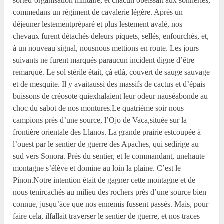
sorted’organisation militaire, et chacun obéissait aux sonneries,
commedans un régiment de cavalerie légère. Après un
déjeuner lestementpréparé et plus lestement avalé, nos
chevaux furent détachés deleurs piquets, sellés, enfourchés, et,
à un nouveau signal, nousnous mettions en route. Les jours
suivants ne furent marqués paraucun incident digne d’être
remarqué. Le sol stérile était, çà etlà, couvert de sauge sauvage
et de mesquite. Il y avaitaussi des massifs de cactus et d’épais
buissons de créosote quiexhalaient leur odeur nauséabonde au
choc du sabot de nos montures.Le quatrième soir nous
campions près d’une source, l’Ojo de Vaca,située sur la
frontière orientale des Llanos. La grande prairie estcoupée à
l’ouest par le sentier de guerre des Apaches, qui sedirige au
sud vers Sonora. Près du sentier, et le commandant, unehaute
montagne s’élève et domine au loin la plaine. C’est le
Pinon.Notre intention était de gagner cette montagne et de
nous tenircachés au milieu des rochers près d’une source bien
connue, jusqu’àce que nos ennemis fussent passés. Mais, pour
faire cela, ilfallait traverser le sentier de guerre, et nos traces