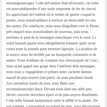
mustangssauvages. Cette précaution était nécessaire, car notre
vie pouvaitdépendre d’une seule empreinte de fer de cheval.
En approchant del’endroit où le sentier de guerre coupait la
prairie, nous nousécartâmes à environ un demi-mille les uns
des autres. De cettefaçon, nous nous dirigeâmes vers le Pinon,
près duquel nous nousréunîmes de nouveau, puis nous
suivîmes le pied de la montagne eninclinant vers le nord. Le
soleil baissait quand nous atteignîmesla fontaine après avoir
couru toute la journée pour traverser laprairie. La position de
la source nous fut révélée par un bouquetde cotonniers et de
saules. Nous évitâmes de conduire nos chevauxprès de l’eau ;
mais ayant gagné une gorge dans l’intérieur dela montagne,
nous nous y engageâmes et prîmes notre cachette dansun
massif de pins-noyers (nut-pine), où nous passâmes lanuit.
Aux premières lueurs du jour, nous fîmes une
reconnaissancedes lieux. Devant nous était une arête peu
élevée couverte derochers épars et de pins-noyers disséminés.
Cette arête formait laséparation entre le défilé et la plaine. De
son sommet, couronnépar un massif de pins, nous découvrions