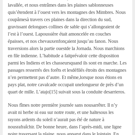
lavallée, et nous entrâmes dans les plaines sablonneuses
quis’étendent à l’ouest vers les montagnes des Mimbres. Nous
coupâmesà travers ces plaines dans la direction du sud,
gravissant delongues collines de sable qui s’allongeaient de
l’est à l’ouest. Lapoussière était amoncelée en couches
épaisses, et nos chevauxenfonçaient jusqu’au fanon. Nous
traversions alors la partie ouestde la Jornada. Nous marchions
en file indienne. L’habitude a faitprévaloir cette disposition
parmi les Indiens et les chasseursquand ils sont en marche. Les
passages resserrés des forêts et lesdéfilés étroits des montagnes
n’en permettent pas d’autre. Et même,lorsque nous étions en
pays plat, notre cavalcade occupait unelongueur de près d’un
quart de mille. L’atajo[15] suivait sous la conduite desarrieros.
Nous fîmes notre première journée sans nousarrêter. Il n’y
avait ni herbe ni eau sur notre route, et une haltesous les
rayons ardents du soleil n’aurait pas été de nature à
nousrafraîchir. De bonne heure, dans l’après-midi, une ligne
noire,traversant la plaine, nous apparut dans le lointain. En