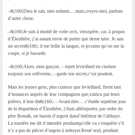
–&|160;Dieu le sait, mes enfants… mais,croyez-moi, parlons
d’autre chose.
–&|160;Je suis à moitié de votre avis, vieuxpère, car, à propos
d’Éleuthère, j’ai autant envie de parler que deme taire. Je sais
un secret&|160;; il me brûle la langue, et jecrains qu’on me la
coupe, si je bavarde.
–&|160;Alors, mon garçon, – reprit levieillard en ciselant
toujours son orfèvrerie, – garde ton secret,c’est prudent.
Mais les jeunes gens, plus curieux que levieillard, firent tant
d’instances auprès de leur compagnon que,vaincu par leurs
prières, il leur dit&|160;: – Avant-hier… c’étaitle septième jour
de la disparition d’Éleuthère, j’étais alléreporter, par ordre du
père Bonaïk, un bassin d’argent dansl’intérieur de l’abbaye.
La tourière me dit d’attendre pendantqu’elle va s’enquérir s’il
n’y a pas de pièces d’argent à nettoyer.Resté seul, pendant