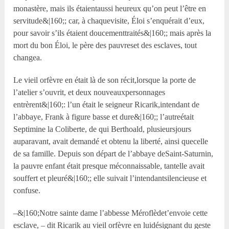
monastère, mais ils étaientaussi heureux qu’on peut l’être en
servitude&|160;; car, à chaquevisite, Éloi s’enquérait d’eux,
pour savoir s’ils étaient doucementtraités&|160;; mais après la
mort du bon Éloi, le père des pauvreset des esclaves, tout
changea.
Le vieil orfèvre en était là de son récit,lorsque la porte de
l’atelier s’ouvrit, et deux nouveauxpersonnages
entrèrent&|160;: l’un était le seigneur Ricarik,intendant de
l’abbaye, Frank à figure basse et dure&|160;; l’autreétait
Septimine la Coliberte, de qui Berthoald, plusieursjours
auparavant, avait demandé et obtenu la liberté, ainsi quecelle
de sa famille. Depuis son départ de l’abbaye deSaint-Saturnin,
la pauvre enfant était presque méconnaissable, tantelle avait
souffert et pleuré&|160;; elle suivait l’intendantsilencieuse et
confuse.
–&|160;Notre sainte dame l’abbesse Méroflèdet’envoie cette
esclave, – dit Ricarik au vieil orfèvre en luidésignant du geste