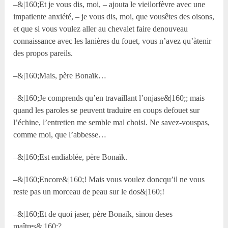
–&|160;Et je vous dis, moi, – ajouta le vieilorfèvre avec une
impatiente anxiété, – je vous dis, moi, que vousêtes des oisons,
et que si vous voulez aller au chevalet faire denouveau
connaissance avec les lanières du fouet, vous n’avez qu’àtenir
des propos pareils.
–&|160;Mais, père Bonaïk…
–&|160;Je comprends qu’en travaillant l’onjase&|160;; mais
quand les paroles se peuvent traduire en coups defouet sur
l’échine, l’entretien me semble mal choisi. Ne savez-vouspas,
comme moi, que l’abbesse…
–&|160;Est endiablée, père Bonaïk.
–&|160;Encore&|160;! Mais vous voulez doncqu’il ne vous
reste pas un morceau de peau sur le dos&|160;!
–&|160;Et de quoi jaser, père Bonaïk, sinon deses
maîtres&|160;?