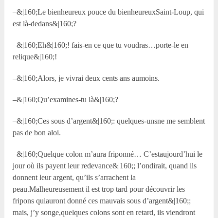
–&|160;Le bienheureux pouce du bienheureuxSaint-Loup, qui
est là-dedans&|160;?
–&|160;Eh&|160;! fais-en ce que tu voudras…porte-le en
relique&|160;!
–&|160;Alors, je vivrai deux cents ans aumoins.
–&|160;Qu’examines-tu là&|160;?
–&|160;Ces sous d’argent&|160;: quelques-unsne me semblent
pas de bon aloi.
–&|160;Quelque colon m’aura friponné… C’estaujourd’hui le
jour où ils payent leur redevance&|160;; l’ondirait, quand ils
donnent leur argent, qu’ils s’arrachent la
peau.Malheureusement il est trop tard pour découvrir les
fripons quiauront donné ces mauvais sous d’argent&|160;;
mais, j’y songe,quelques colons sont en retard, ils viendront