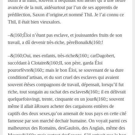
burin à la main, souvent il nequittait son atelier qu’à une heure
avancée de la nuit, aidésurtout par l’un de ses apprentis de
prédilection, Saxon d’origine,et nommé Thil. Je l’ai connu ce
Thil, il était bien vieuxalors.
–&|160;Éloi n’étant pas esclave, et jouissantdes fruits de son
travail, a dû devenir très-riche, pèreBonaïk&|160;!
–&|160;Oui, mes enfants, très-riche&|160;; carDagobert,
succédant à Clotaire&|160;II, son père, garda Éloi
pourorfèvre&|160;; mais le bon Éloi, se souvenant de sa dure
conditiond’artisan, et du sort cruel des esclaves qui avaient
souvent étéses compagnons de travail, dépensait, lorsqu’il fut
riche, tout songain au rachat des esclaves&|160;; il en délivrait
quelquefoisvingt, trente, cinquante en un jour&|160;; souvent
même il allait àRouen acheter des cargaisons entières de
captifs des deux sexes,qu’on amenait de tous pays en cette cité
fameuse par son marché dechair humaine. On voyait parmi ces
malheureux des Romains, desGaulois, des Anglais, même des