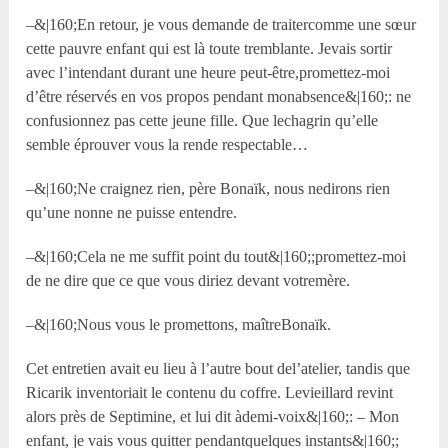
–&|160;En retour, je vous demande de traitercomme une sœur
cette pauvre enfant qui est là toute tremblante. Jevais sortir
avec l’intendant durant une heure peut-être,promettez-moi
d’être réservés en vos propos pendant monabsence&|160;: ne
confusionnez pas cette jeune fille. Que lechagrin qu’elle
semble éprouver vous la rende respectable…
–&|160;Ne craignez rien, père Bonaïk, nous nedirons rien
qu’une nonne ne puisse entendre.
–&|160;Cela ne me suffit point du tout&|160;;promettez-moi
de ne dire que ce que vous diriez devant votremère.
–&|160;Nous vous le promettons, maîtreBonaïk.
Cet entretien avait eu lieu à l’autre bout del’atelier, tandis que
Ricarik inventoriait le contenu du coffre. Levieillard revint
alors près de Septimine, et lui dit àdemi-voix&|160;: – Mon
enfant, je vais vous quitter pendantquelques instants&|160;;