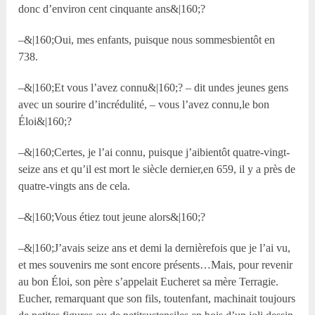
donc d’environ cent cinquante ans&|160;?
–&|160;Oui, mes enfants, puisque nous sommesbientôt en
738.
–&|160;Et vous l’avez connu&|160;? – dit undes jeunes gens
avec un sourire d’incrédulité, – vous l’avez connu,le bon
Éloi&|160;?
–&|160;Certes, je l’ai connu, puisque j’aibientôt quatre-vingt-
seize ans et qu’il est mort le siècle dernier,en 659, il y a près de
quatre-vingts ans de cela.
–&|160;Vous étiez tout jeune alors&|160;?
–&|160;J’avais seize ans et demi la dernièrefois que je l’ai vu,
et mes souvenirs me sont encore présents…Mais, pour revenir
au bon Éloi, son père s’appelait Eucheret sa mère Terragie.
Eucher, remarquant que son fils, toutenfant, machinait toujours