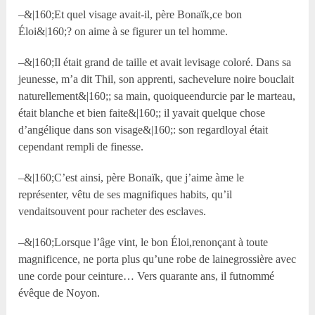
–&|160;Et quel visage avait-il, père Bonaïk,ce bon
Éloi&|160;? on aime à se figurer un tel homme.
–&|160;Il était grand de taille et avait levisage coloré. Dans sa
jeunesse, m’a dit Thil, son apprenti, sachevelure noire bouclait
naturellement&|160;; sa main, quoiqueendurcie par le marteau,
était blanche et bien faite&|160;; il yavait quelque chose
d’angélique dans son visage&|160;: son regardloyal était
cependant rempli de finesse.
–&|160;C’est ainsi, père Bonaïk, que j’aime àme le
représenter, vêtu de ses magnifiques habits, qu’il
vendaitsouvent pour racheter des esclaves.
–&|160;Lorsque l’âge vint, le bon Éloi,renonçant à toute
magnificence, ne porta plus qu’une robe de lainegrossière avec
une corde pour ceinture… Vers quarante ans, il futnommé
évêque de Noyon.