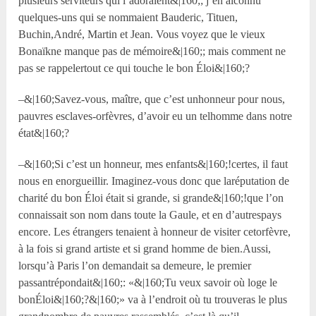
plusieurs serviteurs qui l’adoraient&|160;; j’en aiconnu
quelques-uns qui se nommaient Bauderic, Tituen,
Buchin,André, Martin et Jean. Vous voyez que le vieux
Bonaïkne manque pas de mémoire&|160;; mais comment ne
pas se rappelertout ce qui touche le bon Éloi&|160;?
–&|160;Savez-vous, maître, que c’est unhonneur pour nous,
pauvres esclaves-orfèvres, d’avoir eu un telhomme dans notre
état&|160;?
–&|160;Si c’est un honneur, mes enfants&|160;!certes, il faut
nous en enorgueillir. Imaginez-vous donc que laréputation de
charité du bon Éloi était si grande, si grande&|160;!que l’on
connaissait son nom dans toute la Gaule, et en d’autrespays
encore. Les étrangers tenaient à honneur de visiter cetorfèvre,
à la fois si grand artiste et si grand homme de bien.Aussi,
lorsqu’à Paris l’on demandait sa demeure, le premier
passantrépondait&|160;: «&|160;Tu veux savoir où loge le
bonÉloi&|160;?&|160;» va à l’endroit où tu trouveras le plus