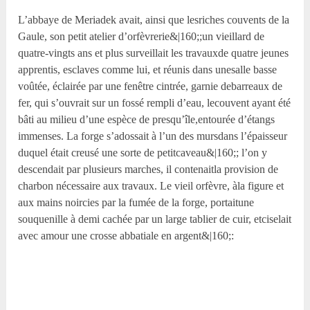
L’abbaye de Meriadek avait, ainsi que lesriches couvents de la
Gaule, son petit atelier d’orfèvrerie&|160;;un vieillard de
quatre-vingts ans et plus surveillait les travauxde quatre jeunes
apprentis, esclaves comme lui, et réunis dans unesalle basse
voûtée, éclairée par une fenêtre cintrée, garnie debarreaux de
fer, qui s’ouvrait sur un fossé rempli d’eau, lecouvent ayant été
bâti au milieu d’une espèce de presqu’île,entourée d’étangs
immenses. La forge s’adossait à l’un des mursdans l’épaisseur
duquel était creusé une sorte de petitcaveau&|160;; l’on y
descendait par plusieurs marches, il contenaitla provision de
charbon nécessaire aux travaux. Le vieil orfèvre, àla figure et
aux mains noircies par la fumée de la forge, portaitune
souquenille à demi cachée par un large tablier de cuir, etciselait
avec amour une crosse abbatiale en argent&|160;: