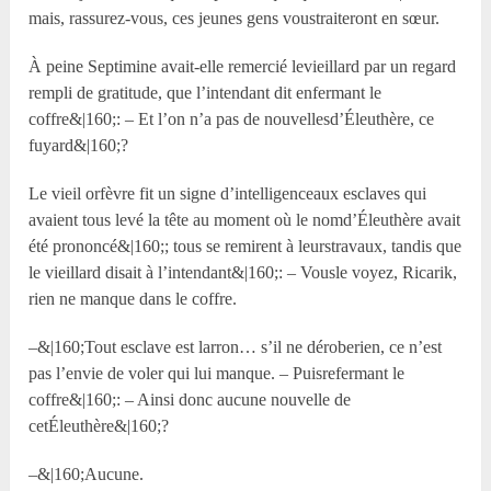
mais, rassurez-vous, ces jeunes gens voustraiteront en sœur.
À peine Septimine avait-elle remercié levieillard par un regard
rempli de gratitude, que l’intendant dit enfermant le
coffre&|160;: – Et l’on n’a pas de nouvellesd’Éleuthère, ce
fuyard&|160;?
Le vieil orfèvre fit un signe d’intelligenceaux esclaves qui
avaient tous levé la tête au moment où le nomd’Éleuthère avait
été prononcé&|160;; tous se remirent à leurstravaux, tandis que
le vieillard disait à l’intendant&|160;: – Vousle voyez, Ricarik,
rien ne manque dans le coffre.
–&|160;Tout esclave est larron… s’il ne déroberien, ce n’est
pas l’envie de voler qui lui manque. – Puisrefermant le
coffre&|160;: – Ainsi donc aucune nouvelle de
cetÉleuthère&|160;?
–&|160;Aucune.