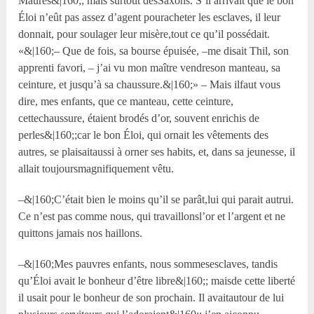
Maures&|160;; mais surtout desSaxons. S’il arrivait que le bon
Éloi n’eût pas assez d’agent pouracheter les esclaves, il leur
donnait, pour soulager leur misère,tout ce qu’il possédait.
«&|160;– Que de fois, sa bourse épuisée, –me disait Thil, son
apprenti favori, – j’ai vu mon maître vendreson manteau, sa
ceinture, et jusqu’à sa chaussure.&|160;» – Mais ilfaut vous
dire, mes enfants, que ce manteau, cette ceinture,
cettechaussure, étaient brodés d’or, souvent enrichis de
perles&|160;;car le bon Éloi, qui ornait les vêtements des
autres, se plaisaitaussi à orner ses habits, et, dans sa jeunesse, il
allait toujoursmagnifiquement vêtu.
–&|160;C’était bien le moins qu’il se parât,lui qui parait autrui.
Ce n’est pas comme nous, qui travaillonsl’or et l’argent et ne
quittons jamais nos haillons.
–&|160;Mes pauvres enfants, nous sommesesclaves, tandis
qu’Éloi avait le bonheur d’être libre&|160;; maisde cette liberté
il usait pour le bonheur de son prochain. Il avaitautour de lui