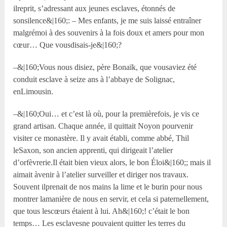
ilreprit, s’adressant aux jeunes esclaves, étonnés de
sonsilence&|160;: – Mes enfants, je me suis laissé entraîner
malgrémoi à des souvenirs à la fois doux et amers pour mon
cœur… Que vousdisais-je&|160;?
–&|160;Vous nous disiez, père Bonaïk, que vousaviez été
conduit esclave à seize ans à l’abbaye de Solignac,
enLimousin.
–&|160;Oui… et c’est là où, pour la premièrefois, je vis ce
grand artisan. Chaque année, il quittait Noyon pourvenir
visiter ce monastère. Il y avait établi, comme abbé, Thil
leSaxon, son ancien apprenti, qui dirigeait l’atelier
d’orfèvrerie.Il était bien vieux alors, le bon Éloi&|160;; mais il
aimait àvenir à l’atelier surveiller et diriger nos travaux.
Souvent ilprenait de nos mains la lime et le burin pour nous
montrer lamanière de nous en servir, et cela si paternellement,
que tous lescœurs étaient à lui. Ah&|160;! c’était le bon
temps… Les esclavesne pouvaient quitter les terres du