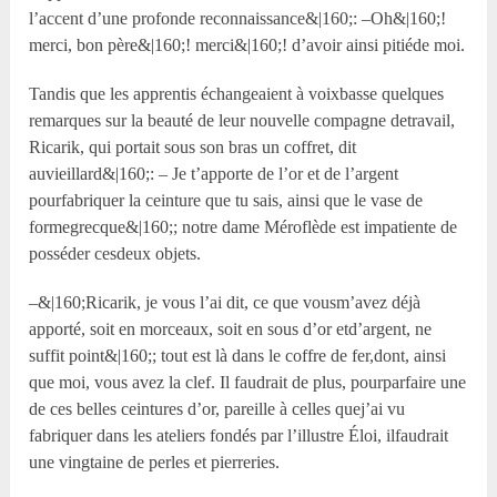
l’accent d’une profonde reconnaissance&|160;: –Oh&|160;!
merci, bon père&|160;! merci&|160;! d’avoir ainsi pitiéde moi.
Tandis que les apprentis échangeaient à voixbasse quelques
remarques sur la beauté de leur nouvelle compagne detravail,
Ricarik, qui portait sous son bras un coffret, dit
auvieillard&|160;: – Je t’apporte de l’or et de l’argent
pourfabriquer la ceinture que tu sais, ainsi que le vase de
formegrecque&|160;; notre dame Méroflède est impatiente de
posséder cesdeux objets.
–&|160;Ricarik, je vous l’ai dit, ce que vousm’avez déjà
apporté, soit en morceaux, soit en sous d’or etd’argent, ne
suffit point&|160;; tout est là dans le coffre de fer,dont, ainsi
que moi, vous avez la clef. Il faudrait de plus, pourparfaire une
de ces belles ceintures d’or, pareille à celles quej’ai vu
fabriquer dans les ateliers fondés par l’illustre Éloi, ilfaudrait
une vingtaine de perles et pierreries.