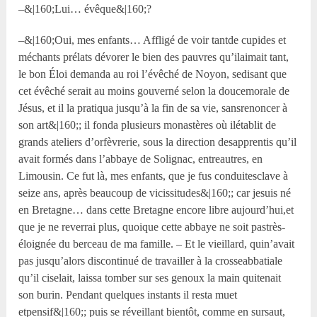
–&|160;Lui… évêque&|160;?
–&|160;Oui, mes enfants… Affligé de voir tantde cupides et
méchants prélats dévorer le bien des pauvres qu’ilaimait tant,
le bon Éloi demanda au roi l’évêché de Noyon, sedisant que
cet évêché serait au moins gouverné selon la doucemorale de
Jésus, et il la pratiqua jusqu’à la fin de sa vie, sansrenoncer à
son art&|160;; il fonda plusieurs monastères où ilétablit de
grands ateliers d’orfèvrerie, sous la direction desapprentis qu’il
avait formés dans l’abbaye de Solignac, entreautres, en
Limousin. Ce fut là, mes enfants, que je fus conduitesclave à
seize ans, après beaucoup de vicissitudes&|160;; car jesuis né
en Bretagne… dans cette Bretagne encore libre aujourd’hui,et
que je ne reverrai plus, quoique cette abbaye ne soit pastrès-
éloignée du berceau de ma famille. – Et le vieillard, quin’avait
pas jusqu’alors discontinué de travailler à la crosseabbatiale
qu’il ciselait, laissa tomber sur ses genoux la main quitenait
son burin. Pendant quelques instants il resta muet
etpensif&|160;; puis se réveillant bientôt, comme en sursaut,