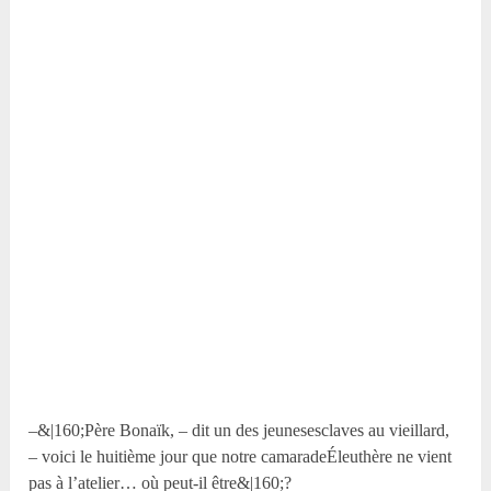
–&|160;Père Bonaïk, – dit un des jeunesesclaves au vieillard,
– voici le huitième jour que notre camaradeÉleuthère ne vient
pas à l’atelier… où peut-il être&|160;?