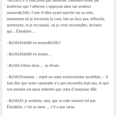
–&|160;Ce n’était point par faiblesse, maissans doute par
tendresse que l’abbesse s’appuyait ainsi sur sesdeux
nonnes&|160;: l’une d’elles ayant marché sur sa robe,
aumoment où je traversais la cour, fait un faux pas, trébuche,
seretourne, et je reconnais, ou je crois reconnaître, devinez
qui…Éleuthère…
–&|160;Habillé en nonne&|160;?
–&|160;Habillé en nonne…
–&|160;Allons donc… tu rêvais.
–&|160;Pourtant, – reprit un autre esclavemoins incrédule, – il
faut dire que notre camarade n’a pas encoredix-huit ans, et que
son menton est aussi imberbe que celui d’unejeune fille.
–&|160;Et je soutiens, moi, que si cette nonnen’est pas
Éleuthère, c’est sa sœur… s’il a une sœur.