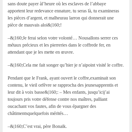
sans doute payer àl’heure où les esclaves de l’abbaye
apportent leur redevance ennature, tu seras là, tu examineras
les pièces d’argent, et malheurau larron qui donnerait une
pièce de mauvais aloi&|160;!
–&|160;Je ferai selon votre volonté… Nousallons serrer ces
métaux précieux et les pierreries dans le coffrede fer, en
attendant que je les mette en œuvre.
–&|160;Cela me fait songer qu’hier je n’aipoint visité le coffre.
Pendant que le Frank, ayant ouvert le coffre,examinait son
contenu, le vieil orfèvre se rapprocha des jeunesapprentis et
leur dit à voix basse&|160;: – Mes enfants, jusqu’icij’ai
toujours pris votre défense contre nos maîtres, palliant
oucachant vos fautes, afin de vous épargner des
châtimentsquelquefois mérités…
–&|160;C’est vrai, père Bonaïk.