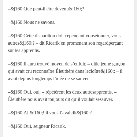
–&|160;Que peut-il être devenu&|160;?
–&|160;Nous ne savons.
–&|160;Cette disparition doit cependant vousétonner, vous
autres&|160;? – dit Ricarik en promenant son regardperçant
sur les apprentis.
–&|160;Il aura trouvé moyen de s’enfuir, – ditle jeune garçon
qui avait cru reconnaître Éleuthère dans lecloître&|160;; – il
avait depuis longtemps l’idée de se sauver.
–&|160;Oui, oui, – répétèrent les deux autresapprentis, –
Éleuthère nous avait toujours dit qu’il voulait sesauver.
–&|160;Ah&|160;! il vous l’avaitdit&|160;?
–&|160;Oui, seigneur Ricarik.