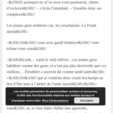
–&|160;Et pourquoi ne m’en avez-vous pasinstruit, chiens
d’esclaves&|160;? – s’écria l’intendant. – Vousêtes donc ses
complices&|160;?
Les jeunes gens restèrent cois, les yeuxbaissés. Le Frank
ajouta&|160;:
–&|160;Ah&|160;! vous avez gardé lesilence&|160;! votre
échine vous cuira&|160;!
–&|160;Ricarik, – reprit le vieil orfèvre, –ces jeunes gens
babillent comme des geais, et n’ont pas plus decervelle que ces
oisillons… Éleuthère a souvent dit comme tantd’autres&|160;:
«&|160;Ah&|160;! que je voudrais donc courir leschamps au
lieu d’être tenu à l’atelier de l’aube ausoir&|160;!&|160;»
Voilà ce que ces garçons appellent sesconfidences&|160;;
Les cookies permettent de personnaliser contenu et annonces,
d'offrir des fonctionnalités relatives aux médias sociaux et
pardonnez-leur donc&|160;: de plus, songez-y,notre sainte
Accepter
d'analyser notre trafic.
Plus d’informations
dame Méroflède est impatiente d’avoir la ceinture etle
vase&|160;; or, si vous faites châtier mes apprentis,