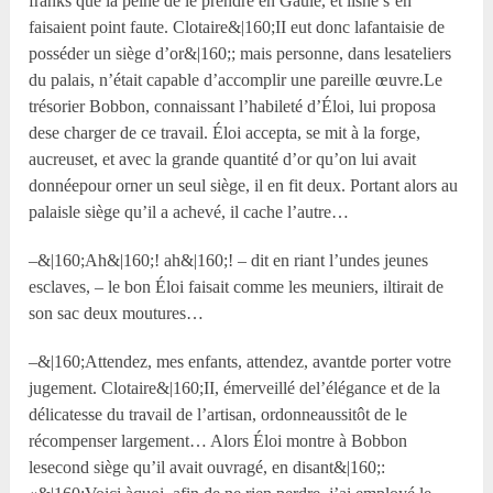
franks que la peine de le prendre en Gaule, et ilsne s’en
faisaient point faute. Clotaire&|160;II eut donc lafantaisie de
posséder un siège d’or&|160;; mais personne, dans lesateliers
du palais, n’était capable d’accomplir une pareille œuvre.Le
trésorier Bobbon, connaissant l’habileté d’Éloi, lui proposa
dese charger de ce travail. Éloi accepta, se mit à la forge,
aucreuset, et avec la grande quantité d’or qu’on lui avait
donnéepour orner un seul siège, il en fit deux. Portant alors au
palaisle siège qu’il a achevé, il cache l’autre…
–&|160;Ah&|160;! ah&|160;! – dit en riant l’undes jeunes
esclaves, – le bon Éloi faisait comme les meuniers, iltirait de
son sac deux moutures…
–&|160;Attendez, mes enfants, attendez, avantde porter votre
jugement. Clotaire&|160;II, émerveillé del’élégance et de la
délicatesse du travail de l’artisan, ordonneaussitôt de le
récompenser largement… Alors Éloi montre à Bobbon
lesecond siège qu’il avait ouvragé, en disant&|160;: