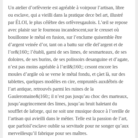
Un atelier d’orfèvrerie est agréable à voirpour l’artisan, libre
ou esclave, qui a vieilli dans la pratique dece bel art, illustré
par ÉLOI, le plus célèbre des orfèvresgaulois. L’œil se repose
avec plaisir sur le fourneau incandescent,sur le creuset où
bouillonne le métal en fusion, sur l’enclume quisemble être
d’argent veinée d’or, tant on a battu sur elle del’argent et de
l’or&|160;; l’établi, garni de ses limes, de sesmarteaux, de ses
doloires, de ses burins, de ses polissoirs desanguine et d’agate,
n’est pas moins agréable à l’œil&|160;; cesont encore les
moules d’argile où se verse le métal fondu, et çàet là, sur des
tablettes, quelques modèles en cire, empruntés auxdébris de
l’art antique, retrouvés parmi les ruines de la
Gauleromaine&|160;; il n’est pas jusqu’au choc des marteaux,
jusqu’augrincement des limes, jusqu’au bruit haletant du
soufflet de laforge, qui ne soit une musique douce à l’oreille de
l’artisan qui avieilli dans le métier. Telle est la passion de l’art,
que parfoisl’esclave oublie sa servitude pour ne songer qu’aux
merveillesqu’il fabrique pour ses maîtres.