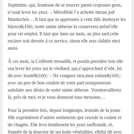
Septimine, qui, honteuse de se trouver parmi cesjeunes gens,
n’osait lever les yeux. – Méroflède l’a achetée hierau juif
Mardochée… Il faut que tu apprennes à cette fille ànettoyer les
bijoux&|160;; notre sainte abbesse la conservera prèsd’elle
pour cet emploi. Il faut que dans un mois, au plus tard,cette
esclave soit dressée à ce service, sinon elle sera châtiée ettoi
aussi.
À ces mots, la Coliberte tressaillit, et pourla première fois elle
osa lever les yeux sur le vieillard, qui,s’approchant d’elle, lui
dit avec bonté&|160;: – Ne craignez rien,mon enfant&|160;;
avec un peu de bon vouloir de votre part nouspourrons
satisfaire aux désirs de notre sainte abbesse. Voustravaillerez
là, près de moi, et je vous donnerai tous messoins…
Pour la première fois, depuis longtemps, lestraits de la jeune
fille exprimèrent d’autres sentiments que ceuxde la crainte et
du chagrin. Elle leva timidement les yeux surBonaïk, et,
frappée de la douceur de ses traits vénérables, ellelui dit avec