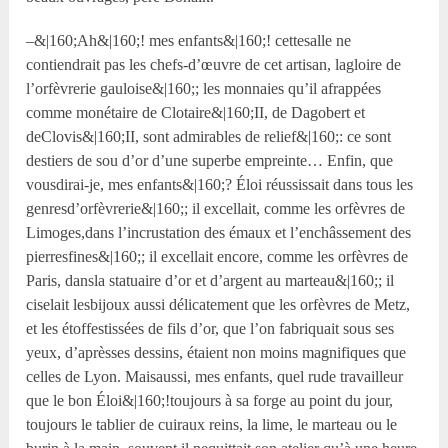
–&|160;Ah&|160;! mes enfants&|160;! cettesalle ne
contiendrait pas les chefs-d’œuvre de cet artisan, lagloire de
l’orfèvrerie gauloise&|160;; les monnaies qu’il afrappées
comme monétaire de Clotaire&|160;II, de Dagobert et
deClovis&|160;II, sont admirables de relief&|160;: ce sont
destiers de sou d’or d’une superbe empreinte… Enfin, que
vousdirai-je, mes enfants&|160;? Éloi réussissait dans tous les
genresd’orfèvrerie&|160;; il excellait, comme les orfèvres de
Limoges,dans l’incrustation des émaux et l’enchâssement des
pierresfines&|160;; il excellait encore, comme les orfèvres de
Paris, dansla statuaire d’or et d’argent au marteau&|160;; il
ciselait lesbijoux aussi délicatement que les orfèvres de Metz,
et les étoffestissées de fils d’or, que l’on fabriquait sous ses
yeux, d’aprèsses dessins, étaient non moins magnifiques que
celles de Lyon. Maisaussi, mes enfants, quel rude travailleur
que le bon Éloi&|160;!toujours à sa forge au point du jour,
toujours le tablier de cuiraux reins, la lime, le marteau ou le