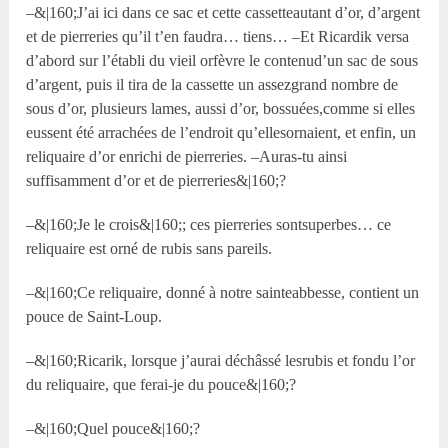
–&|160;J’ai ici dans ce sac et cette cassetteautant d’or, d’argent
et de pierreries qu’il t’en faudra… tiens… –Et Ricardik versa
d’abord sur l’établi du vieil orfèvre le contenud’un sac de sous
d’argent, puis il tira de la cassette un assezgrand nombre de
sous d’or, plusieurs lames, aussi d’or, bossuées,comme si elles
eussent été arrachées de l’endroit qu’ellesornaient, et enfin, un
reliquaire d’or enrichi de pierreries. –Auras-tu ainsi
suffisamment d’or et de pierreries&|160;?
–&|160;Je le crois&|160;; ces pierreries sontsuperbes… ce
reliquaire est orné de rubis sans pareils.
–&|160;Ce reliquaire, donné à notre sainteabbesse, contient un
pouce de Saint-Loup.
–&|160;Ricarik, lorsque j’aurai déchâssé lesrubis et fondu l’or
du reliquaire, que ferai-je du pouce&|160;?
–&|160;Quel pouce&|160;?