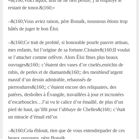
«&|160;Voici àquoi, afin de ne rien perdre, j’ai employé le
restant de tonor.&|160;»
–&|160;Vous aviez raison, père Bonaïk, nousnous étions trop
hâtés de juger le bon Éloi.
–&|160;Ce trait de probité, si honorable pourle pauvre artisan,
mes enfants, fut l’origine de sa fortune.Clotaire&|160;II voulut
se l’attacher comme orfèvre. Alors Éloi fitses plus beaux
ouvrages&|160;: c’étaient des vases d’or ciselés,enrichis de
rubis, de perles et de diamants&|160;; des meublesd’argent
massif d’un dessin admirable, rehaussés de
pierresdures&|160;; c’étaient encore des reliquaires, des
patères, desboîtes à Évangile, travaillées à jour et incrustées
d’escarboucles…J’ai vu le calice d’or émaillé, de plus d’un
pied de haut, qu’ilfit pour l’abbaye de Chelles&|160;: c’était
un miracle d’émail etd’or.
–&|160;Cela éblouit, rien que de vous entendreparler de ces
beaux ouvrages, père Bonaïk.