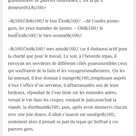
grandnombre de pauvres rassemblés, c’est là qu’il
demeure[6].&|160;»
–&|160;Oh&|160;! le bon Éloi&|160;! – dit l’undes jeunes
gens, les yeux humides de larmes. – Oh&|160;! le
bonÉloi&|160;! le bien nommé&|160;!
–&|160;Oui&|160;! mes amis&|160;! car il étaitaussi actif pour
la charité que pour le travail. Le soir, à l’heuredu repas, il
envoyait ses serviteurs de différents côtés pourrassembler ceux
qui souffraient de la faim et les voyageursmalheureux. On les
lui amenait, il leur donnait à manger&|160;;remplissant auprès
d’eux l’office d’un serviteur, il débarrassaitles uns de leurs
fardeaux, répandait de l’eau tiède sur les mainsdes autres,
versait le vin dans les coupes, rompait le pain,tranchait la
viande, la distribuait&|160;; puis, après avoir ainsiservi chacun
avec une joie douce, il allait s’asseoir sur unsiège&|160;;
seulement alors il prenait sa part du repas qu’iloffrait à ces
pauvres gens.