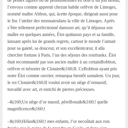
de petites figures ou de petitsustensiles en bois d’un joli dessin,
l’envoya comme apprenti chezun habile orfèvre de Limoges,
nommé maître Abbon, qui, àcette époque, dirigeait aussi pour
le fisc l’atelier des monnaiesdans la ville de Limoges. Après
s’être tellement perfectionné dansson art, qu’il dépassa son
maître en quelques années, Éloi quittason pays et sa famille,
laissant après lui de grands regrets, cartout le monde l’aimait
pour sa gaieté, sa douceur, et son excellentcœur, il alla
chercher fortune à Paris, l’un des séjours des roisfranks. Éloi
était recommandé par son ancien maître à un certainBobbon,
orfèvre et trésorier de Clotaire&|160;II. CeBobbon ayant pris
notre Éloi comme ouvrier, remarqua bientôt sontalent. Un jour,
le roi Clotaire&|160;II voulut avoir un siège d’ormassif,
travaillé avec art, et enrichi de pierres précieuses.
–&|160;Un siège d’or massif, pèreBonaïk&|160;! quelle
magnificence&|160;!
–&|160;Hélas&|160;! mes enfants, l’or necoûtait aux rois