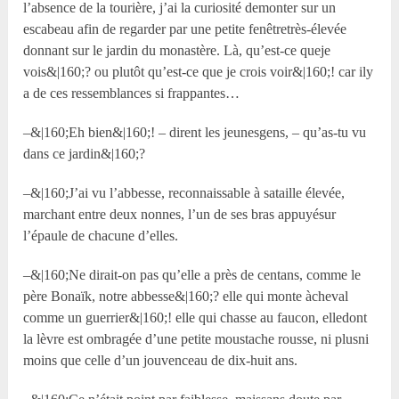
l’absence de la tourière, j’ai la curiosité demonter sur un
escabeau afin de regarder par une petite fenêtretrès-élevée
donnant sur le jardin du monastère. Là, qu’est-ce queje
vois&|160;? ou plutôt qu’est-ce que je crois voir&|160;! car ily
a de ces ressemblances si frappantes…
–&|160;Eh bien&|160;! – dirent les jeunesgens, – qu’as-tu vu
dans ce jardin&|160;?
–&|160;J’ai vu l’abbesse, reconnaissable à sataille élevée,
marchant entre deux nonnes, l’un de ses bras appuyésur
l’épaule de chacune d’elles.
–&|160;Ne dirait-on pas qu’elle a près de centans, comme le
père Bonaïk, notre abbesse&|160;? elle qui monte àcheval
comme un guerrier&|160;! elle qui chasse au faucon, elledont
la lèvre est ombragée d’une petite moustache rousse, ni plusni
moins que celle d’un jouvenceau de dix-huit ans.