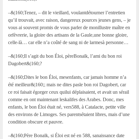
–&|160;Tenez, – dit le vieillard, voulantdétourner l’entretien
qu’il trouvait, avec raison, dangereux pources jeunes gens, – je
vous ai souvent promis de vous parler de monillustre maître en
orfèvrerie, la gloire des artisans de la Gaule,une bonne gloire,
celle-là… car elle n’a coûté de sang ni de larmesà personne…
–&|160;Il s’agit du bon Éloi, pèreBonaïk, l’ami du bon roi
Dagobert&|160;?
–&|160;Dites le bon Éloi, mesenfants, car jamais homme n’a
été meilleur&|160;; mais ne dites pasle bon roi Dagobert, car
ce roi faisait égorger ceux quilui déplaisaient, et avait un sérail
comme en ont maintenant leskalifes des Arabes. Donc, mes
enfants, le bon Éloi était né, vers588, à Catalacte, petite ville
des environs de Limoges. Ses parentsétaient libres, mais d’une
condition obscure et pauvre.
–&|160;Père Bonaïk, si Éloi est né en 588, sanaissance date