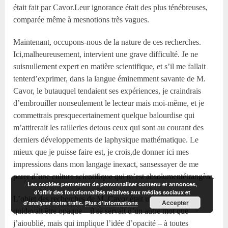
était fait par Cavor.Leur ignorance était des plus ténébreuses,
comparée même à mesnotions très vagues.
Maintenant, occupons-nous de la nature de ces recherches.
Ici,malheureusement, intervient une grave difficulté. Je ne
suisnullement expert en matière scientifique, et s’il me fallait
tenterd’exprimer, dans la langue éminemment savante de M.
Cavor, le butauquel tendaient ses expériences, je craindrais
d’embrouiller nonseulement le lecteur mais moi-même, et je
commettrais presquecertainement quelque balourdise qui
m’attirerait les railleries detous ceux qui sont au courant des
derniers développements de laphysique mathématique. Le
mieux que je puisse faire est, je crois,de donner ici mes
impressions dans mon langage inexact, sansessayer de me
parer d’une culture scientifique qui m’est absolumentétrangère.
Les cookies permettent de personnaliser contenu et annonces,
d'offrir des fonctionnalités relatives aux médias sociaux et
L’objet des recherches de M. Cavor était une substance
Accepter
d'analyser notre trafic.
Plus d’informations
quidevait être opaque – il se servait d’un autre mot que
j’aioublié, mais qui implique l’idée d’opacité – à toutes