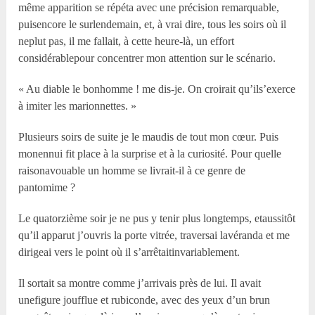
même apparition se répéta avec une précision remarquable,
puisencore le surlendemain, et, à vrai dire, tous les soirs où il
neplut pas, il me fallait, à cette heure-là, un effort
considérablepour concentrer mon attention sur le scénario.
« Au diable le bonhomme ! me dis-je. On croirait qu’ils’exerce
à imiter les marionnettes. »
Plusieurs soirs de suite je le maudis de tout mon cœur. Puis
monennui fit place à la surprise et à la curiosité. Pour quelle
raisonavouable un homme se livrait-il à ce genre de
pantomime ?
Le quatorzième soir je ne pus y tenir plus longtemps, etaussitôt
qu’il apparut j’ouvris la porte vitrée, traversai lavéranda et me
dirigeai vers le point où il s’arrêtaitinvariablement.
Il sortait sa montre comme j’arrivais près de lui. Il avait
unefigure joufflue et rubiconde, avec des yeux d’un brun