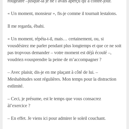
rougeâtre –jusque-là je ne l’avais aperçu qu’à contre-jour.
« Un moment, monsieur », fis-je comme il tournait lestalons.
Il me regarda, ébahi.
« Un moment, répéta-t-il, mais… certainement, ou, si
vousdésirez me parler pendant plus longtemps et que ce ne soit
pas tropvous demander – votre moment est déjà écoulé –,
voudriez-vousprendre la peine de m’accompagner ?
– Avec plaisir, dis-je en me plaçant à côté de lui. –
Meshabitudes sont régulières. Mon temps pour la distraction
estlimité.
– Ceci, je présume, est le temps que vous consacrez
àl’exercice ?
– En effet. Je viens ici pour admirer le soleil couchant.