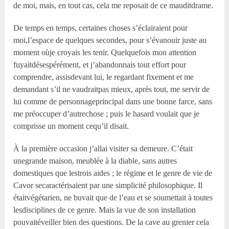
de moi, mais, en tout cas, cela me reposait de ce mauditdrame.
De temps en temps, certaines choses s’éclairaient pour
moi,l’espace de quelques secondes, pour s’évanouir juste au
moment oùje croyais les tenir. Quelquefois mon attention
fuyaitdésespérément, et j’abandonnais tout effort pour
comprendre, assisdevant lui, le regardant fixement et me
demandant s’il ne vaudraitpas mieux, après tout, me servir de
lui comme de personnageprincipal dans une bonne farce, sans
me préoccuper d’autrechose ; puis le hasard voulait que je
comprisse un moment cequ’il disait.
À la première occasion j’allai visiter sa demeure. C’était
unegrande maison, meublée à la diable, sans autres
domestiques que lestrois aides ; le régime et le genre de vie de
Cavor secaractérisaient par une simplicité philosophique. Il
étaitvégétarien, ne buvait que de l’eau et se soumettait à toutes
lesdisciplines de ce genre. Mais la vue de son installation
pouvaitéveiller bien des questions. De la cave au grenier cela