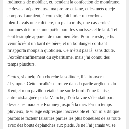
rudiments de mobilier, et, pendant la confection de mondrame,
je devais préparer aussi ma propre cuisine, et les mets queje
composai auraient, à coup sûr, fait hurler un cordon-
bleu.J’avais une cafetière, un plat à œufs, une casserole à
pommes deterre et une poêle pour les saucisses et le lard. Tel
était lesimple appareil de mon bien-être. Pour le reste, je fis
venir àcrédit un baril de bière, et un boulanger confiant
m’apporta monpain quotidien. Ce n’était pas là, sans doute,
l’extrêmeraffinement du sybaritisme, mais j’ai connu des
temps plusdurs.
Certes, si quelqu’un cherche la solitude, il la trouvera
àLympne. Cette localité se trouve dans la partie argileuse du
Kent,et mon pavillon était situé sur le bord d’une falaise,
autrefoisbaignée par la Manche, d’où la vue s’étendait par-
dessus les maraisde Romney jusqu’à la mer. Par un temps
pluvieux, le village estpresque inaccessible et l’on m’a dit que
parfois le facteur faisaitles parties les plus boueuses de sa route
avec des bouts deplanches aux pieds. Je ne l’ai jamais vu se