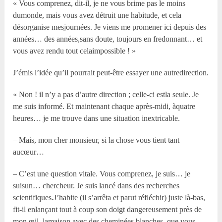
« Vous comprenez, dit-il, je ne vous brime pas le moins
dumonde, mais vous avez détruit une habitude, et cela
désorganise mesjournées. Je viens me promener ici depuis des
années… des années,sans doute, toujours en fredonnant… et
vous avez rendu tout celaimpossible ! »
J’émis l’idée qu’il pourrait peut-être essayer une autredirection.
« Non ! il n’y a pas d’autre direction ; celle-ci estla seule. Je
me suis informé. Et maintenant chaque après-midi, àquatre
heures… je me trouve dans une situation inextricable.
– Mais, mon cher monsieur, si la chose vous tient tant
aucœur…
– C’est une question vitale. Vous comprenez, je suis… je
suisun… chercheur. Je suis lancé dans des recherches
scientifiques.J’habite (il s’arrêta et parut réfléchir) juste là-bas,
fit-il enlançant tout à coup son doigt dangereusement près de
mon œil, lamaison avec des cheminées blanches, que vous