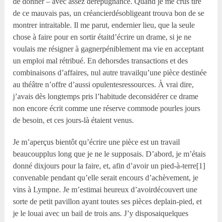
de donner – avec assez derépugnance. Quand je me crus tiré
de ce mauvais pas, un créancierdésobligeant trouva bon de se
montrer intraitable. Il me parut, endernier lieu, que la seule
chose à faire pour en sortir étaitd’écrire un drame, si je ne
voulais me résigner à gagnerpéniblement ma vie en acceptant
un emploi mal rétribué. En dehorsdes transactions et des
combinaisons d’affaires, nul autre travailqu’une pièce destinée
au théâtre n’offre d’aussi opulentesressources. À vrai dire,
j’avais dès longtemps pris l’habitude deconsidérer ce drame
non encore écrit comme une réserve commode pourles jours
de besoin, et ces jours-là étaient venus.
Je m’aperçus bientôt qu’écrire une pièce est un travail
beaucoupplus long que je ne le supposais. D’abord, je m’étais
donné dixjours pour la faire, et, afin d’avoir un pied-à-terre[1]
convenable pendant qu’elle serait encours d’achèvement, je
vins à Lympne. Je m’estimai heureux d’avoirdécouvert une
sorte de petit pavillon ayant toutes ses pièces deplain-pied, et
je le louai avec un bail de trois ans. J’y disposaiquelques