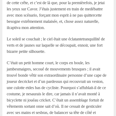
de cette crête, et c’est de là que, pour la premièrefois, je jetai
les yeux sur Cavor. J’étais justement en train de medébattre
avec mon scénario, forçant mon esprit à ne pas quittercette
besogne extrêmement malaisée, et, chose assez naturelle,
ilcaptiva mon attention.
Le soleil se couchait ; le ciel était une éclatantetranquillité de
verts et de jaunes sur laquelle se découpait, ennoir, une fort
bizarre petite silhouette.
C’était un petit homme court, le corps en boule, les
jambesmaigres, secoué de mouvements brusques ; il avait
trouvé bonde vêtir son extraordinaire personne d’une cape de
joueur decricket et d’un pardessus qui recouvrait un veston,
une culotte etdes bas de cycliste. Pourquoi s’affublait-il de ce
costume, je nesaurais le dire, car jamais il n’avait monté à
bicyclette ni jouéau cricket. C’était un assemblage fortuit de
vêtements sortant onne sait d’où. Il ne cessait de gesticuler
avec ses mains et sesbras, de balancer sa tête de côté et