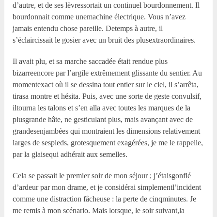
d’autre, et de ses lèvressortait un continuel bourdonnement. Il
bourdonnait comme unemachine électrique. Vous n’avez
jamais entendu chose pareille. Detemps à autre, il
s’éclaircissait le gosier avec un bruit des plusextraordinaires.
Il avait plu, et sa marche saccadée était rendue plus
bizarreencore par l’argile extrêmement glissante du sentier. Au
momentexact où il se dessina tout entier sur le ciel, il s’arrêta,
tirasa montre et hésita. Puis, avec une sorte de geste convulsif,
iltourna les talons et s’en alla avec toutes les marques de la
plusgrande hâte, ne gesticulant plus, mais avançant avec de
grandesenjambées qui montraient les dimensions relativement
larges de sespieds, grotesquement exagérées, je me le rappelle,
par la glaisequi adhérait aux semelles.
Cela se passait le premier soir de mon séjour ; j’étaisgonflé
d’ardeur par mon drame, et je considérai simplementl’incident
comme une distraction fâcheuse : la perte de cinqminutes. Je
me remis à mon scénario. Mais lorsque, le soir suivant,la