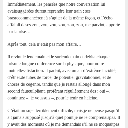
Immédiatement, les pensées que notre conversation lui
avaitsuggérées durent reprendre leur train ; ses
brasrecommencèrent à s’agiter de la même façon, et l’écho
affaibli deses zou, zou, zou, zou, zou, zou, me parvint, apporté
par labrise…
Après tout, cela n’était pas mon affaire…
Il revint le lendemain et le surlendemain et débita chaque
foisune longue conférence sur la physique, pour notre
mutuellesatisfaction. Il parlait, avec un air d’extrême lucidité,
d’éther,de tubes de force, de potentiel gravitationnel, et de
choses de cegenre, tandis que je restais allongé dans mon
second fauteuilpliant, proférant régulièrement des : oui –,
continuez –, je voussuis –, pour le tenir en haleine.
C’était un sujet terriblement difficile, mais je ne pense pasqu’il
ait jamais supposé jusqu’à quel point je ne le comprenaispas. Il
y avait des moments où je me demandais s’il ne se moquaitpas