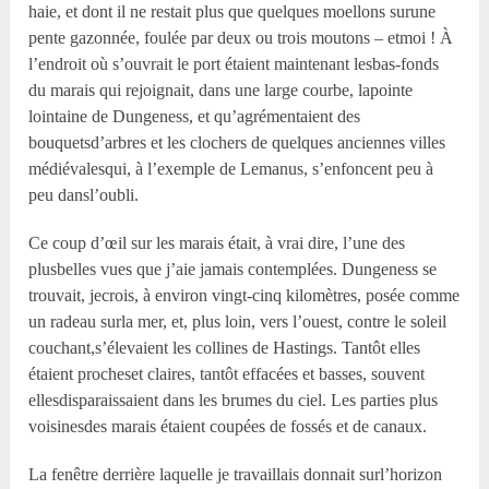
haie, et dont il ne restait plus que quelques moellons surune
pente gazonnée, foulée par deux ou trois moutons – etmoi ! À
l’endroit où s’ouvrait le port étaient maintenant lesbas-fonds
du marais qui rejoignait, dans une large courbe, lapointe
lointaine de Dungeness, et qu’agrémentaient des
bouquetsd’arbres et les clochers de quelques anciennes villes
médiévalesqui, à l’exemple de Lemanus, s’enfoncent peu à
peu dansl’oubli.
Ce coup d’œil sur les marais était, à vrai dire, l’une des
plusbelles vues que j’aie jamais contemplées. Dungeness se
trouvait, jecrois, à environ vingt-cinq kilomètres, posée comme
un radeau surla mer, et, plus loin, vers l’ouest, contre le soleil
couchant,s’élevaient les collines de Hastings. Tantôt elles
étaient procheset claires, tantôt effacées et basses, souvent
ellesdisparaissaient dans les brumes du ciel. Les parties plus
voisinesdes marais étaient coupées de fossés et de canaux.
La fenêtre derrière laquelle je travaillais donnait surl’horizon