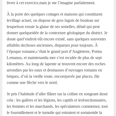
livrer à cet exercice,mais je me l’imagine parfaitement.
À la porte des quelques cottages et maisons qui constituent
levillage actuel, on dispose de gros fagots de bouleau sur
lesquelson essuie la glaise de ses semelles, détail qui peut
donner quelqueidée de la contexture géologique du district. Je
doute quel’endroit eût encore existé, sans quelques souvenirs
affaiblis dechoses anciennes, disparues pour toujours. À
l’époque romaine,c’était le grand port d’Angleterre, Portus
Lemanus, et maintenantla mer s’est reculée de plus de sept
kilomètres. Au long de lapente se trouvent encore des roches
arrondies par les eaux et desmasses d’ouvrages romains en
briques, d’où la vieille route, encorepavée par places, file
comme une flèche vers le nord.
Je pris l’habitude d’aller flâner sur la colline en songeant àtout
cela : les galères et les légions, les captifs et lesfonctionnaires,
les femmes et les marchands, les spéculateurs commemoi, tout
le fourmillement et le tumulte qui entraient et sortaientde la