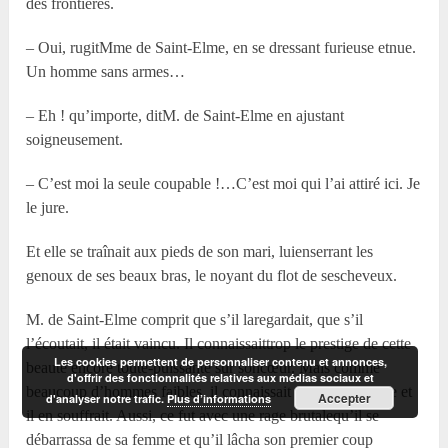
des frontières.
– Oui, rugitM
me
de Saint-Elme, en se dressant furieuse etnue.
Un homme sans armes…
– Eh ! qu’importe, ditM. de Saint-Elme en ajustant
soigneusement.
– C’est moi la seule coupable !…C’est moi qui l’ai attiré ici. Je
le jure.
Et elle se traînait aux pieds de son mari, luienserrant les
genoux de ses beaux bras, le noyant du flot de sescheveux.
M. de Saint-Elme comprit que s’il laregardait, que s’il
l’écoutait, il était vaincu. Il connaissaittrop le prestige de cette
Les cookies permettent de personnaliser contenu et annonces,
beauté encore toute-puissante sur soncœur. Mais comme
d'offrir des fonctionnalités relatives aux médias sociaux et
beaucoup d’hommes faibles, il connaissait aussi safaiblesse et
Accepter
d'analyser notre trafic.
Plus d’informations
il en souffrait. Aussi, ce fut avec une rage brutalequ’il se
débarrassa de sa femme et qu’il lâcha son premier coup