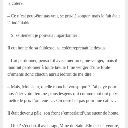
la colère.
– Ce n’est peut-être pas vrai, se prit-ilà songer, mais le fait était
là indéniable.
– Si seulement je pouvais luipardonner !
Il eut honte de sa faiblesse, sa colèrereprenait le dessus.
– Lui pardonner, pensa-t-il avecamertume, me venger, mais il
faudrait pardonner à toute laville ! me venger d’une foule
d’amants donc chacun aurait ledroit de me dire :
– Mais, Monsieur, quelle mouche vouspique ? j’ai payé pour
posséder votre femme ; tous lesgens qui comme moi ont pu y
mettre le prix l’ont eue !… On nese bat pas pour une catin…
Il était devenu pâle, son front s’emperlaitd’une sueur de honte.
– Oui ? s’écria-t-il avec rage,M
me
de Saint-Elme est à vendre,