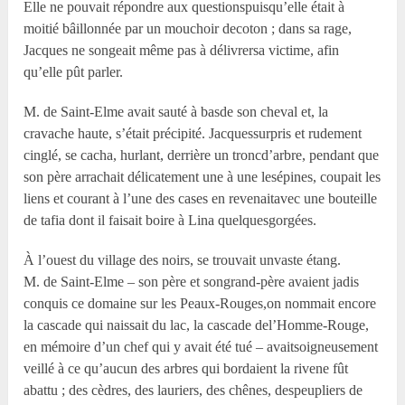
Elle ne pouvait répondre aux questionspuisqu’elle était à
moitié bâillonnée par un mouchoir decoton ; dans sa rage,
Jacques ne songeait même pas à délivrersa victime, afin
qu’elle pût parler.
M. de Saint-Elme avait sauté à basde son cheval et, la
cravache haute, s’était précipité. Jacquessurpris et rudement
cinglé, se cacha, hurlant, derrière un troncd’arbre, pendant que
son père arrachait délicatement une à une lesépines, coupait les
liens et courant à l’une des cases en revenaitavec une bouteille
de tafia dont il faisait boire à Lina quelquesgorgées.
À l’ouest du village des noirs, se trouvait unvaste étang.
M. de Saint-Elme – son père et songrand-père avaient jadis
conquis ce domaine sur les Peaux-Rouges,on nommait encore
la cascade qui naissait du lac, la cascade del’Homme-Rouge,
en mémoire d’un chef qui y avait été tué – avaitsoigneusement
veillé à ce qu’aucun des arbres qui bordaient la rivene fût
abattu ; des cèdres, des lauriers, des chênes, despeupliers de