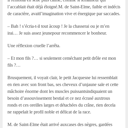
l’accablait était déjà éloigné.M. de Saint-Elme, faible et indécis
de caractère, avaitl’imagination vive et énergique par saccades.
– Bah ! s’écria-t-il tout àcoup ! Je la chasserai ou je m’en
irai… Je suis assez jeunepour recommencer le bonheur.
Une réflexion cruelle l’arrêta.
– Et mon fils ?… si seulement ceméchant petit drôle est mon
fils ?…
Brusquement, il voyait clair, le petit Jacquesne lui ressemblait
en rien avec son front bas, ses cheveux d’unjaune sale et cette
mâchoire énorme dont les muscles puissantsindiquaient un
besoin d’assouvissement bestial et ce nez écrasé auxtrous
ronds et ces oreilles larges et détachées du crâne, rien decela
ne rappelait le profil noble et délicat de la race.
M. de Saint-Elme était arrivé auxcases des nègres, gardées