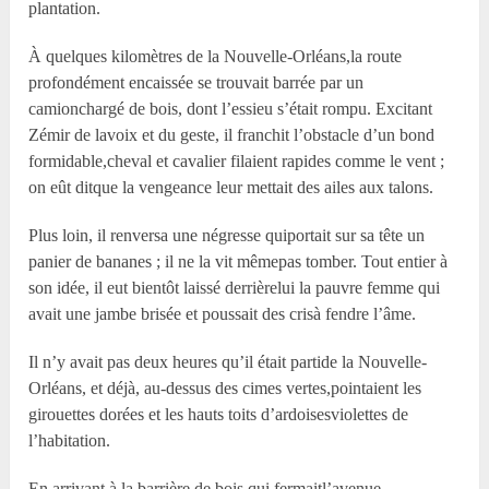
plantation.
À quelques kilomètres de la Nouvelle-Orléans,la route
profondément encaissée se trouvait barrée par un
camionchargé de bois, dont l’essieu s’était rompu. Excitant
Zémir de lavoix et du geste, il franchit l’obstacle d’un bond
formidable,cheval et cavalier filaient rapides comme le vent ;
on eût ditque la vengeance leur mettait des ailes aux talons.
Plus loin, il renversa une négresse quiportait sur sa tête un
panier de bananes ; il ne la vit mêmepas tomber. Tout entier à
son idée, il eut bientôt laissé derrièrelui la pauvre femme qui
avait une jambe brisée et poussait des crisà fendre l’âme.
Il n’y avait pas deux heures qu’il était partide la Nouvelle-
Orléans, et déjà, au-dessus des cimes vertes,pointaient les
girouettes dorées et les hauts toits d’ardoisesviolettes de
l’habitation.
En arrivant à la barrière de bois qui fermaitl’avenue,