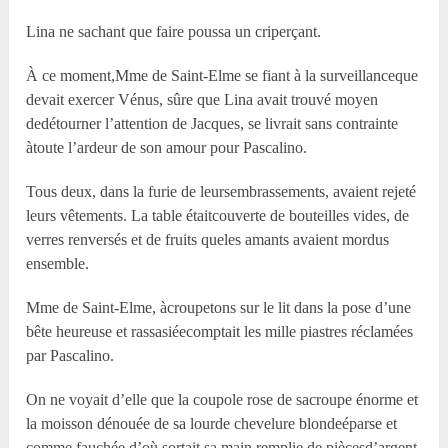
Lina ne sachant que faire poussa un criperçant.
À ce moment,M
me
de Saint-Elme se fiant à la surveillanceque
devait exercer Vénus, sûre que Lina avait trouvé moyen
dedétourner l’attention de Jacques, se livrait sans contrainte
àtoute l’ardeur de son amour pour Pascalino.
Tous deux, dans la furie de leursembrassements, avaient rejeté
leurs vêtements. La table étaitcouverte de bouteilles vides, de
verres renversés et de fruits queles amants avaient mordus
ensemble.
M
me
de Saint-Elme, àcroupetons sur le lit dans la pose d’une
bête heureuse et rassasiéecomptait les mille piastres réclamées
par Pascalino.
On ne voyait d’elle que la coupole rose de sacroupe énorme et
la moisson dénouée de sa lourde chevelure blondeéparse et
comme fauchée d’où sortait sa main remplie de piècesd’argent.