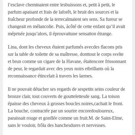
l’esclave cheminaient entre lesbuissons et, petit à petit, le
parfum apaisant et frais de laforêt, le bruit des sources et la
fraîcheur profonde de la terrecalmaient ses sens. Sa fureur se
changeait en mélancolie. Puis, àcôté de cette enfant qu’il avait
méprisée jusqu’alors, il éprouvaitune sensation étrange.
Lina, dont les cheveux étaient parfumés avecdes flacons pris
sur la table de toilette de sa maîtresse, donttout le corps svelte
et brun comme un cigare de la Havane, étaitencore frissonnant
de peur, le regardait avec des yeux noirs etbrillants où la
reconnaissance étincelait à travers les larmes.
Il ne pouvait détacher ses regards de sespetits seins couleur de
bronze clair, tout couverts de gouttelettesde sang. La toison
épaisse des cheveux à grosses boucles noires,cachait le front.
La bouche, contractée par un sourire encoredouloureux,
paraissait rouge et gonflée comme un fruit.M. de Saint-Elme,
sans le vouloir, frôla des hanchesdures et nerveuses.