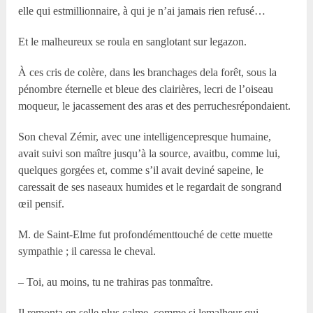
elle qui estmillionnaire, à qui je n’ai jamais rien refusé…
Et le malheureux se roula en sanglotant sur legazon.
À ces cris de colère, dans les branchages dela forêt, sous la
pénombre éternelle et bleue des clairières, lecri de l’oiseau
moqueur, le jacassement des aras et des perruchesrépondaient.
Son cheval Zémir, avec une intelligencepresque humaine,
avait suivi son maître jusqu’à la source, avaitbu, comme lui,
quelques gorgées et, comme s’il avait deviné sapeine, le
caressait de ses naseaux humides et le regardait de songrand
œil pensif.
M. de Saint-Elme fut profondémenttouché de cette muette
sympathie ; il caressa le cheval.
– Toi, au moins, tu ne trahiras pas tonmaître.
Il remonta en selle plus calme, comme si lemalheur qui