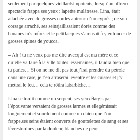
seulement par quelques vieillardsimpotents, lorsqu’un affreux
spectacle frappa ses yeux : lapetite mulâtresse, Lina, était
attachée avec de grosses cordes autronc d’un cyprès ; de son
corsage arraché, ses seinsjaillissaient dorés comme des
bananes très mûres et le petitJacques s’amusait à y enfoncer de
grosses épines de youcca.
– Ah ! tu ne veux pas me dire avecqui est ma mère et ce
qu’elle va faire à la ville toutes lessemaines, il faudra bien que
tu parles… Si on ne me dit pas tout,j’irai prendre du pétrole
dans une case, je t’en arroserai leventre et les cuisses et j’y
mettrai le feu… cela te rôtira labarbiche…
Lina se tordit comme un serpent, ses yeuxélargis par
l’épouvante versaient de grosses larmes et ellegémissait
longuement et sourdement comme un chien que l’on
frappe,ses seins étaient couverts de gouttelettes de sang et ses
lèvrestordues par la douleur, blanches de peur.