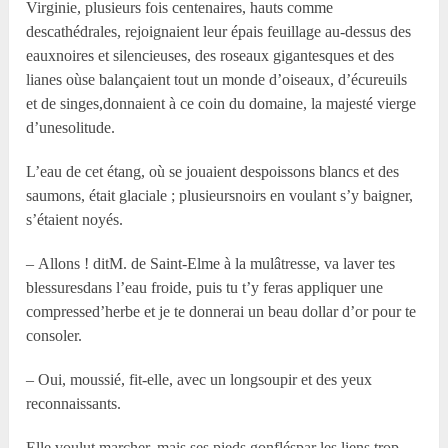
Virginie, plusieurs fois centenaires, hauts comme
descathédrales, rejoignaient leur épais feuillage au-dessus des
eauxnoires et silencieuses, des roseaux gigantesques et des
lianes oùse balançaient tout un monde d’oiseaux, d’écureuils
et de singes,donnaient à ce coin du domaine, la majesté vierge
d’unesolitude.
L’eau de cet étang, où se jouaient despoissons blancs et des
saumons, était glaciale ; plusieursnoirs en voulant s’y baigner,
s’étaient noyés.
– Allons ! ditM. de Saint-Elme à la mulâtresse, va laver tes
blessuresdans l’eau froide, puis tu t’y feras appliquer une
compressed’herbe et je te donnerai un beau dollar d’or pour te
consoler.
– Oui, moussié, fit-elle, avec un longsoupir et des yeux
reconnaissants.
Elle voulut marcher, mais ses pieds gonfléspar les liens trop