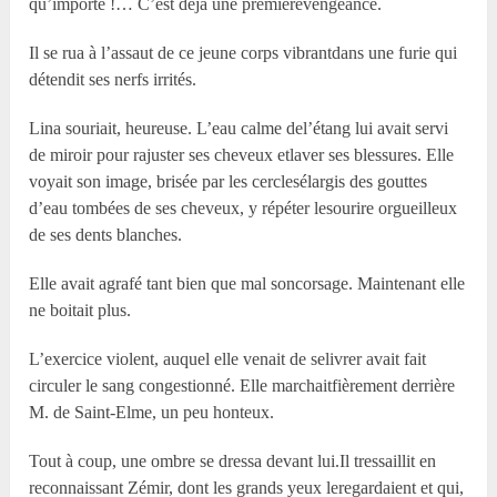
qu’importe !… C’est déjà une premièrevengeance.
Il se rua à l’assaut de ce jeune corps vibrantdans une furie qui
détendit ses nerfs irrités.
Lina souriait, heureuse. L’eau calme del’étang lui avait servi
de miroir pour rajuster ses cheveux etlaver ses blessures. Elle
voyait son image, brisée par les cerclesélargis des gouttes
d’eau tombées de ses cheveux, y répéter lesourire orgueilleux
de ses dents blanches.
Elle avait agrafé tant bien que mal soncorsage. Maintenant elle
ne boitait plus.
L’exercice violent, auquel elle venait de selivrer avait fait
circuler le sang congestionné. Elle marchaitfièrement derrière
M. de Saint-Elme, un peu honteux.
Tout à coup, une ombre se dressa devant lui.Il tressaillit en
reconnaissant Zémir, dont les grands yeux leregardaient et qui,