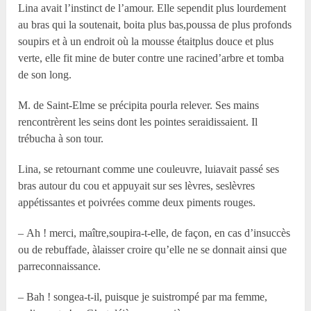
Lina avait l’instinct de l’amour. Elle sependit plus lourdement
au bras qui la soutenait, boita plus bas,poussa de plus profonds
soupirs et à un endroit où la mousse étaitplus douce et plus
verte, elle fit mine de buter contre une racined’arbre et tomba
de son long.
M. de Saint-Elme se précipita pourla relever. Ses mains
rencontrèrent les seins dont les pointes seraidissaient. Il
trébucha à son tour.
Lina, se retournant comme une couleuvre, luiavait passé ses
bras autour du cou et appuyait sur ses lèvres, seslèvres
appétissantes et poivrées comme deux piments rouges.
– Ah ! merci, maître,soupira-t-elle, de façon, en cas d’insuccès
ou de rebuffade, àlaisser croire qu’elle ne se donnait ainsi que
parreconnaissance.
– Bah ! songea-t-il, puisque je suistrompé par ma femme,