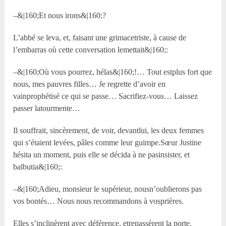
–&|160;Et nous irons&|160;?
L’abbé se leva, et, faisant une grimacetriste, à cause de
l’embarras où cette conversation lemettait&|160;:
–&|160;Où vous pourrez, hélas&|160;!… Tout estplus fort que
nous, mes pauvres filles… Je regrette d’avoir en
vainprophétisé ce qui se passe… Sacrifiez-vous… Laissez
passer latourmente…
Il souffrait, sincèrement, de voir, devantlui, les deux femmes
qui s’étaient levées, pâles comme leur guimpe.Sœur Justine
hésita un moment, puis elle se décida à ne pasinsister, et
balbutia&|160;:
–&|160;Adieu, monsieur le supérieur, nousn’oublierons pas
vos bontés… Nous nous recommandons à vosprières.
Elles s’inclinèrent avec déférence, etrepassèrent la porte.