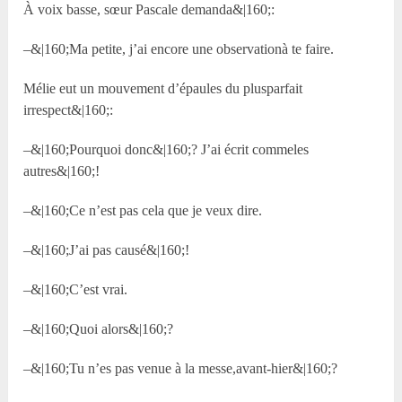
À voix basse, sœur Pascale demanda&|160;:
–&|160;Ma petite, j’ai encore une observationà te faire.
Mélie eut un mouvement d’épaules du plusparfait
irrespect&|160;:
–&|160;Pourquoi donc&|160;? J’ai écrit commeles
autres&|160;!
–&|160;Ce n’est pas cela que je veux dire.
–&|160;J’ai pas causé&|160;!
–&|160;C’est vrai.
–&|160;Quoi alors&|160;?
–&|160;Tu n’es pas venue à la messe,avant-hier&|160;?