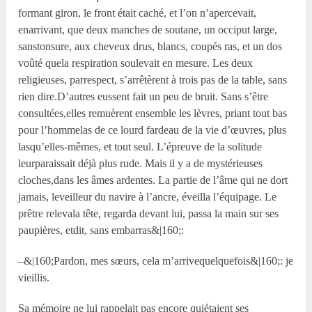
formant giron, le front était caché, et l’on n’apercevait,
enarrivant, que deux manches de soutane, un occiput large,
sanstonsure, aux cheveux drus, blancs, coupés ras, et un dos
voûté quela respiration soulevait en mesure. Les deux
religieuses, parrespect, s’arrêtèrent à trois pas de la table, sans
rien dire.D’autres eussent fait un peu de bruit. Sans s’être
consultées,elles remuèrent ensemble les lèvres, priant tout bas
pour l’hommelas de ce lourd fardeau de la vie d’œuvres, plus
lasqu’elles-mêmes, et tout seul. L’épreuve de la solitude
leurparaissait déjà plus rude. Mais il y a de mystérieuses
cloches,dans les âmes ardentes. La partie de l’âme qui ne dort
jamais, leveilleur du navire à l’ancre, éveilla l’équipage. Le
prêtre relevala tête, regarda devant lui, passa la main sur ses
paupières, etdit, sans embarras&|160;:
–&|160;Pardon, mes sœurs, cela m’arrivequelquefois&|160;: je
vieillis.
Sa mémoire ne lui rappelait pas encore quiétaient ses