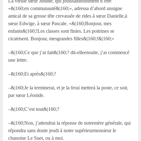
La vieille sœur Justine, qui jouissaitinfiniment d’être
«&|160;en communauté&|160;», adressa d’abord unsigne
amical de sa grosse tête crevassée de rides à sœur Danielle,à
sœur Edwige, à sœur Pascale. «&|160;Bonjour, mes
enfants&|160;!Les classes sont finies. Les poitrines se
cicatrisent. Bonjour, mesgrandes filles&|160;!&|160;»
–&|160;Ce que j’ai fait&|160;? dit-elleensuite, j’ai commencé
une lettre.
–&|160;Et après&|160;?
–&|160;Je la terminerai, et je la ferai mettreà la poste, ce soir,
par sœur Léonide.
–&|160;C’est tout&|160;?
–&|160;Non, j’attendrai la réponse de notremère générale, qui
répondra sans doute jeudi à notre supérieurmonsieur le
chanoine Le Suet, ou à moi.