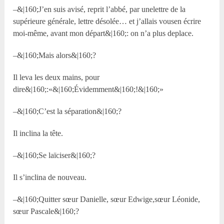
–&|160;J’en suis avisé, reprit l’abbé, par unelettre de la
supérieure générale, lettre désolée… et j’allais vousen écrire
moi-même, avant mon départ&|160;: on n’a plus deplace.
–&|160;Mais alors&|160;?
Il leva les deux mains, pour
dire&|160;:«&|160;Évidemment&|160;!&|160;»
–&|160;C’est la séparation&|160;?
Il inclina la tête.
–&|160;Se laïciser&|160;?
Il s’inclina de nouveau.
–&|160;Quitter sœur Danielle, sœur Edwige,sœur Léonide,
sœur Pascale&|160;?