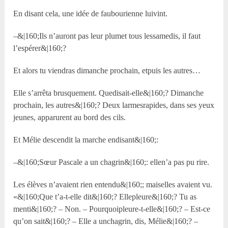
En disant cela, une idée de faubourienne luivint.
–&|160;Ils n’auront pas leur plumet tous lessamedis, il faut
l’espérer&|160;?
Et alors tu viendras dimanche prochain, etpuis les autres…
Elle s’arrêta brusquement. Quedisait-elle&|160;? Dimanche
prochain, les autres&|160;? Deux larmesrapides, dans ses yeux
jeunes, apparurent au bord des cils.
Et Mélie descendit la marche endisant&|160;:
–&|160;Sœur Pascale a un chagrin&|160;: ellen’a pas pu rire.
Les élèves n’avaient rien entendu&|160;; maiselles avaient vu.
«&|160;Que t’a-t-elle dit&|160;? Ellepleure&|160;? Tu as
menti&|160;? – Non. – Pourquoipleure-t-elle&|160;? – Est-ce
qu’on sait&|160;? – Elle a unchagrin, dis, Mélie&|160;? –