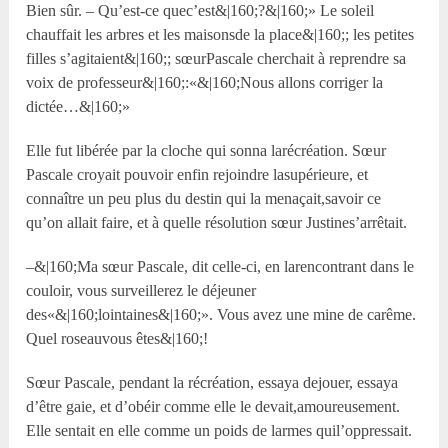
Bien sûr. – Qu’est-ce quec’est&|160;?&|160;» Le soleil
chauffait les arbres et les maisonsde la place&|160;; les petites
filles s’agitaient&|160;; sœurPascale cherchait à reprendre sa
voix de professeur&|160;:«&|160;Nous allons corriger la
dictée…&|160;»
Elle fut libérée par la cloche qui sonna larécréation. Sœur
Pascale croyait pouvoir enfin rejoindre lasupérieure, et
connaître un peu plus du destin qui la menaçait,savoir ce
qu’on allait faire, et à quelle résolution sœur Justines’arrêtait.
–&|160;Ma sœur Pascale, dit celle-ci, en larencontrant dans le
couloir, vous surveillerez le déjeuner
des«&|160;lointaines&|160;». Vous avez une mine de carême.
Quel roseauvous êtes&|160;!
Sœur Pascale, pendant la récréation, essaya dejouer, essaya
d’être gaie, et d’obéir comme elle le devait,amoureusement.
Elle sentait en elle comme un poids de larmes quil’oppressait.