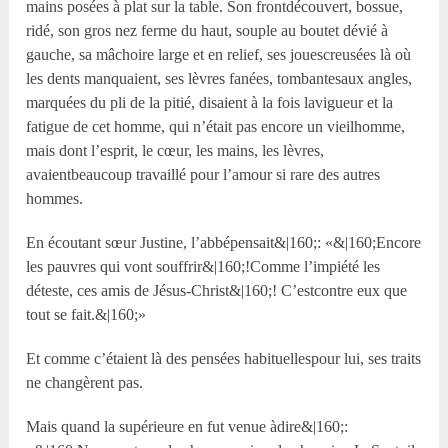
mains posées à plat sur la table. Son frontdécouvert, bossue,
ridé, son gros nez ferme du haut, souple au boutet dévié à
gauche, sa mâchoire large et en relief, ses jouescreusées là où
les dents manquaient, ses lèvres fanées, tombantesaux angles,
marquées du pli de la pitié, disaient à la fois lavigueur et la
fatigue de cet homme, qui n’était pas encore un vieilhomme,
mais dont l’esprit, le cœur, les mains, les lèvres,
avaientbeaucoup travaillé pour l’amour si rare des autres
hommes.
En écoutant sœur Justine, l’abbépensait&|160;: «&|160;Encore
les pauvres qui vont souffrir&|160;!Comme l’impiété les
déteste, ces amis de Jésus-Christ&|160;! C’estcontre eux que
tout se fait.&|160;»
Et comme c’étaient là des pensées habituellespour lui, ses traits
ne changèrent pas.
Mais quand la supérieure en fut venue àdire&|160;: