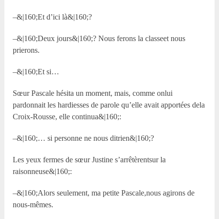
–&|160;Et d’ici là&|160;?
–&|160;Deux jours&|160;? Nous ferons la classeet nous
prierons.
–&|160;Et si…
Sœur Pascale hésita un moment, mais, comme onlui
pardonnait les hardiesses de parole qu’elle avait apportées dela
Croix-Rousse, elle continua&|160;:
–&|160;… si personne ne nous ditrien&|160;?
Les yeux fermes de sœur Justine s’arrêtèrentsur la
raisonneuse&|160;:
–&|160;Alors seulement, ma petite Pascale,nous agirons de
nous-mêmes.