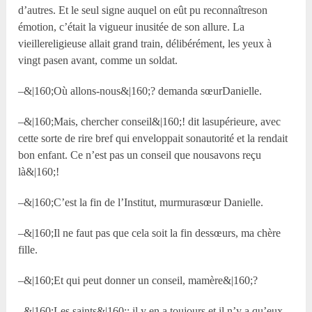
d’autres. Et le seul signe auquel on eût pu reconnaîtreson
émotion, c’était la vigueur inusitée de son allure. La
vieillereligieuse allait grand train, délibérément, les yeux à
vingt pasen avant, comme un soldat.
–&|160;Où allons-nous&|160;? demanda sœurDanielle.
–&|160;Mais, chercher conseil&|160;! dit lasupérieure, avec
cette sorte de rire bref qui enveloppait sonautorité et la rendait
bon enfant. Ce n’est pas un conseil que nousavons reçu
là&|160;!
–&|160;C’est la fin de l’Institut, murmurasœur Danielle.
–&|160;Il ne faut pas que cela soit la fin dessœurs, ma chère
fille.
–&|160;Et qui peut donner un conseil, mamère&|160;?
–&|160;Les saints&|160;: il y en a toujours,et il n’y a qu’eux.