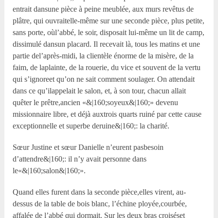
entrait dansune pièce à peine meublée, aux murs revêtus de
plâtre, qui ouvraitelle-même sur une seconde pièce, plus petite,
sans porte, oùl’abbé, le soir, disposait lui-même un lit de camp,
dissimulé dansun placard. Il recevait là, tous les matins et une
partie del’après-midi, la clientèle énorme de la misère, de la
faim, de laplainte, de la rouerie, du vice et souvent de la vertu
qui s’ignoreet qu’on ne sait comment soulager. On attendait
dans ce qu’ilappelait le salon, et, à son tour, chacun allait
quêter le prêtre,ancien «&|160;soyeux&|160;» devenu
missionnaire libre, et déjà auxtrois quarts ruiné par cette cause
exceptionnelle et superbe deruine&|160;: la charité.
Sœur Justine et sœur Danielle n’eurent pasbesoin
d’attendre&|160;: il n’y avait personne dans
le«&|160;salon&|160;».
Quand elles furent dans la seconde pièce,elles virent, au-
dessus de la table de bois blanc, l’échine ployée,courbée,
affalée de l’abbé qui dormait. Sur les deux bras croiséset