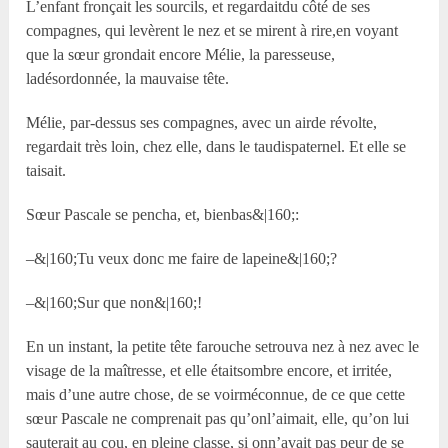
L’enfant fronçait les sourcils, et regardaitdu côté de ses
compagnes, qui levèrent le nez et se mirent à rire,en voyant
que la sœur grondait encore Mélie, la paresseuse,
ladésordonnée, la mauvaise tête.
Mélie, par-dessus ses compagnes, avec un airde révolte,
regardait très loin, chez elle, dans le taudispaternel. Et elle se
taisait.
Sœur Pascale se pencha, et, bienbas&|160;:
–&|160;Tu veux donc me faire de lapeine&|160;?
–&|160;Sur que non&|160;!
En un instant, la petite tête farouche setrouva nez à nez avec le
visage de la maîtresse, et elle étaitsombre encore, et irritée,
mais d’une autre chose, de se voirméconnue, de ce que cette
sœur Pascale ne comprenait pas qu’onl’aimait, elle, qu’on lui
sauterait au cou, en pleine classe, si onn’avait pas peur de se