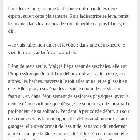
Un silence long, comme la distance quiséparait les deux
esprits, suivit cette plaisanterie. Puis ladirectrice se leva, remit
les mains dans les poches de son tablierbleu à pois blancs, et
dit :
– Je vais faire mon dîner et levôtre ; dans une demi-heure je
viendrai vous aider à vouscoucher.
Léonide resta seule. Malgré l’épaisseur de seschâles, elle eut
l’impression que le froid du dehors, quisaisissait la terre, les
arbres, les herbes, traversait le toit etles murs, et se glissait en
elle. Elle appuya ses épaules et satête contre le dossier du
fauteuil, et, dans l’épuisement de sesforces physiques, avec la
netteté d’un esprit presque dégagé de soncorps, elle mesura la
profondeur de sa solitude. Pendant la périodede début, au soir
des courses dans la montagne, des visites auxhameaux et aux
granges, elle s’endormait de lassitude, sans voir dulendemain
autre chose que la tâche qui restait à faire. En cemoment, elle