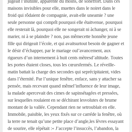
jugeait l’inutilité, apparente du moins, de soneffort. Dans ces
maisons invisibles pour elle, muettes dans le noiret dans le
froid qui rôdaient de compagnie, avait-elle uneamie ? une
seule personne qui comprît pourquoi elle étaitvenue, pourquoi
elle resterait là, pourquoi elle ne songerait ni àchanger, ni à se
marier, ni à se plaindre ? non, pas mêmecette honnête jeune
fille qui dirigeait l’école, et qui avaitsurtout besoin de gagner et
le désir d’échapper, par le mariage oul’avancement, aux
rigueurs d’un internement à huit cents mètresd’altitude. Toutes
les portes étaient closes, tous les cœursfermés. Le réveille-
matin battait la charge des secondes qui seprécipitaient, vides
dans l’éternité. Par l’unique fenêtre, enface, sans y attacher sa
pensée, mais recevant quand mêmel’influence de leur image,
la malade apercevait des cimes de sapinsétagées et pressées,
sur lesquelles roulaient en se déchirant lesvolutes de brume
montant de la vallée. Cependant rien ne setroublait en elle.
Immobile, paisible, les yeux fixés sur ce carréde la fenêtre, où
la terre ne tenait qu’une petite place d’angle,les lèvres essayant
de sourire, elle répétait :« J’accepte l’insuccès, l’abandon, la