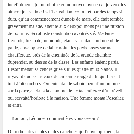
indéfiniment ; je prendrai le grand moyen aveceux : je veux les
aimer ; je les aime ! » Elleavait tant couru, et par des temps si
durs, qu’au commencement dumois de mars, elle était tombée
gravement malade, atteinte aux deuxpoumons par une fluxion
de poitrine. Sa robuste constitution avaitrésisté. Madame
Léonide, très pâle, immobile, était assise dans unfauteuil de
paille, enveloppée de laine noire, les pieds posés surune
chaufferette, près de la cheminée de la grande chambre
dupremier, au dessus de la classe. Les enfants étaient partis.
Lesoir mettait sa cendre grise sur les quatre murs blancs. Il
n’yavait que les rideaux de cretonne rouge du lit qui fussent
tout àfait sombres. On entendait le sabotement d’un homme
sur la place,et, dans la chambre, le tic tac enfiévré d’un réveil
qui servaitd’horloge à la maison. Une femme monta l’escalier,
et entra.
– Bonjour, Léonide, comment êtes-vous cesoir ?
Du milieu des châles et des capelines quil’enveloppaient, la