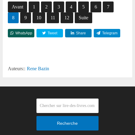
Avant
1
2
3
4
5
6
7
8
9
10
11
12
Suite
WhatsApp
Tweet
Share
Telegram
Reddit
Auteurs::
Rene Bazin
Recherche