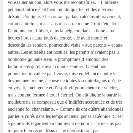
voussauter au cou, alors vous me reconnaîtriez. » L’ardente
petiteinstitutrice était bien loin du quartier et des ouvriers
deSaint-Pontique. Elle courait, parlait, catéchisait bravement,
commeautrefois, mais sans réussir de même. Tout l’été, tout
l’automne,tout l’hiver, dans la neige ou dans la boue, aux
heures libres etaux jours de congé, elle avait monté et
descendu les sentiers, pourrendre visite « aux parents » et aux
autres. Les autresétaient hostiles, les parents n’avaient pas la
bonhomie gouailleuseni la promptitude d’émotion des
faubouriens qu’elle avait connus etaimés. C’était une
population travaillée par l’envie, mise endéfiance contre le
dévouement même, à cause de toutes lescontrefaçons qu’elle
en voyait, intelligente et d’esprit vif pouracheter ou vendre,
mais comme fermée à tout l’éternel. On eût ditque la partie la
meilleure ne se composait que d’indifférenceremuée et de très
ancienne foi chancelante. « Comme ils ont dûêtre abandonnés
par leurs curés dans les temps anciens !pensait Léonide. C’est
à peine s’ils regardent en l’air avant demourir ! Je ne suis pas
toujours bien reçue. Mais ils ne merésisteront pas