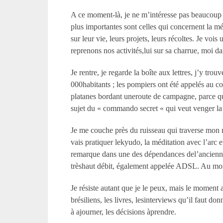
A ce moment-là, je ne m’intéresse pas beaucoup à
plus importantes sont celles qui concernent la mété
sur leur vie, leurs projets, leurs récoltes. Je v
reprenons nos activités,lui sur sa charrue, moi
Je rentre, je regarde la boîte aux lettres, j’y tro
000habitants ; les pompiers ont été appelés au co
platanes bordant uneroute de campagne, parce qu’
sujet du « commando secret « qui veut venger la 
Je me couche près du ruisseau qui traverse mon mo
vais pratiquer lekyudo, la méditation avec l’arc e
remarque dans une des dépendances del’ancienne c
trèshaut débit, également appelée ADSL. Au mom
Je résiste autant que je le peux, mais le momen
brésiliens, les livres, lesinterviews qu’il faut d
à ajourner, les décisions àprendre.