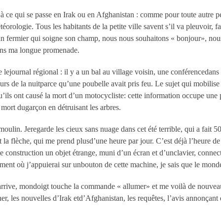
 ce qui se passe en Irak ou en Afghanistan : comme pour toute autre pe
orologie. Tous les habitants de la petite ville savent s’il va pleuvoir, fai
ois un fermier qui soigne son champ, nous nous souhaitons « bonjour», nou
 dans ma longue promenade.
uve lejournal régional : il y a un bal au village voisin, une conférencedan
urs de la nuitparce qu’une poubelle avait pris feu. Le sujet qui mobilis
ils ont causé la mort d’un motocycliste: cette information occupe une p
mort dugarçon en détruisant les arbres.
ulin. Jeregarde les cieux sans nuage dans cet été terrible, qui a fait 
t la flèche, qui me prend plusd’une heure par jour. C’est déjà l’heure de 
onstruction un objet étrange, muni d’un écran et d’unclavier, connecté
ent où j’appuierai sur unbouton de cette machine, je sais que le mond
t arrive, mondoigt touche la commande « allumer» et me voilà de nouve
onner, les nouvelles d’Irak etd’Afghanistan, les requêtes, l’avis annonçant