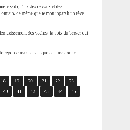
ière sait qu’il a des devoirs et des
s lointain, de même que le moulinparaît un rêve
 lemugissement des vaches, la voix du berger qui
e réponse,mais je sais que cela me donne
18
19
20
21
22
23
40
41
42
43
44
45