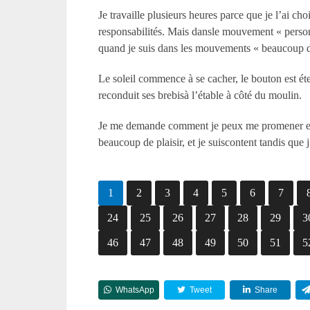
Je travaille plusieurs heures parce que je l’ai ch
responsabilités. Mais dansle mouvement « personn
quand je suis dans les mouvements « beaucoup
Le soleil commence à se cacher, le bouton est é
reconduit ses brebisà l’étable à côté du moulin.
Je me demande comment je peux me promener en u
beaucoup de plaisir, et je suiscontent tandis que j
1
2
3
4
5
6
7
24
25
26
27
28
29
3
46
47
48
49
50
51
5
WhatsApp
Tweet
Share