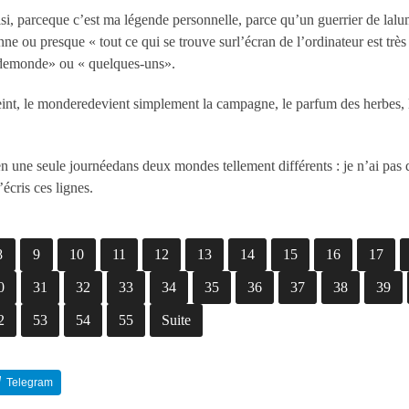
oisi, parceque c’est ma légende personnelle, parce qu’un guerrier de lalum
e ou presque « tout ce qui se trouve surl’écran de l’ordinateur est trè
 demonde» ou « quelques-uns».
teint, le monderedevient simplement la campagne, le parfum des herbes,
ne seule journéedans deux mondes tellement différents : je n’ai pas d
’écris ces lignes.
8
9
10
11
12
13
14
15
16
17
0
31
32
33
34
35
36
37
38
39
2
53
54
55
Suite
Telegram
Reddit