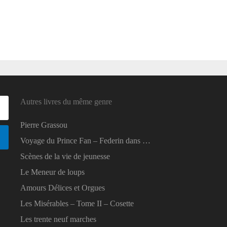
Autres livres du même genre
Pierre Grassou
Voyage du Prince Fan – Federin dans …
Scènes de la vie de jeunesse
Le Meneur de loups
Amours Délices et Orgues
Les Misérables – Tome II – Cosette
Les trente neuf marches