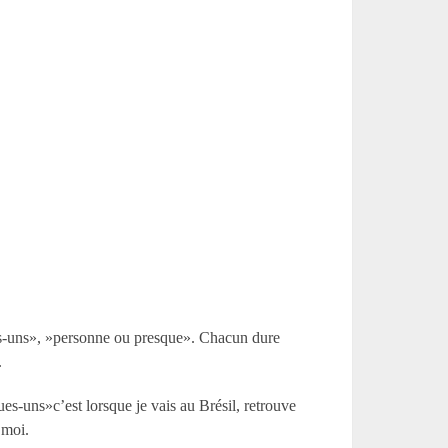
s-uns», »personne ou presque». Chacun dure
.
es-uns»c’est lorsque je vais au Brésil, retrouve
 moi.