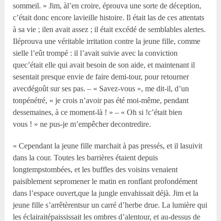
sommeil. » Jim, àl’en croire, éprouva une sorte de déception,
c’était donc encore lavieille histoire. Il était las de ces attentats
à sa vie ; ilen avait assez ; il était excédé de semblables alertes.
Iléprouva une véritable irritation contre la jeune fille, comme
sielle l’eût trompé : il l’avait suivie avec la conviction
quec’était elle qui avait besoin de son aide, et maintenant il
sesentait presque envie de faire demi-tour, pour retourner
avecdégoût sur ses pas. – « Savez-vous », me dit-il, d’un
tonpénétré, « je crois n’avoir pas été moi-même, pendant
dessemaines, à ce moment-là ! » – « Oh si !c’était bien
vous ! » ne pus-je m’empêcher decontredire.
« Cependant la jeune fille marchait à pas pressés, et il lasuivit
dans la cour. Toutes les barrières étaient depuis
longtempstombées, et les buffles des voisins venaient
paisiblement sepromener le matin en ronflant profondément
dans l’espace ouvert,que la jungle envahissait déjà. Jim et la
jeune fille s’arrêtèrentsur un carré d’herbe drue. La lumière qui
les éclairaitépaississait les ombres d’alentour, et au-dessus de