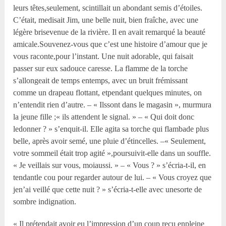
leurs têtes,seulement, scintillait un abondant semis d’étoiles.
C’était, medisait Jim, une belle nuit, bien fraîche, avec une
légère brisevenue de la rivière. Il en avait remarqué la beauté
amicale.Souvenez-vous que c’est une histoire d’amour que je
vous raconte,pour l’instant. Une nuit adorable, qui faisait
passer sur eux sadouce caresse. La flamme de la torche
s’allongeait de temps entemps, avec un bruit frémissant
comme un drapeau flottant, etpendant quelques minutes, on
n’entendit rien d’autre. – « Ilssont dans le magasin », murmura
la jeune fille ;« ils attendent le signal. » – « Qui doit donc
ledonner ? » s’enquit-il. Elle agita sa torche qui flambade plus
belle, après avoir semé, une pluie d’étincelles. –« Seulement,
votre sommeil était trop agité »,poursuivit-elle dans un souffle.
« Je veillais sur vous, moiaussi. » – « Vous ? » s’écria-t-il, en
tendantle cou pour regarder autour de lui. – « Vous croyez que
jen’ai veillé que cette nuit ? » s’écria-t-elle avec unesorte de
sombre indignation.
« Il prétendait avoir eu l’impression d’un coup reçu enpleine