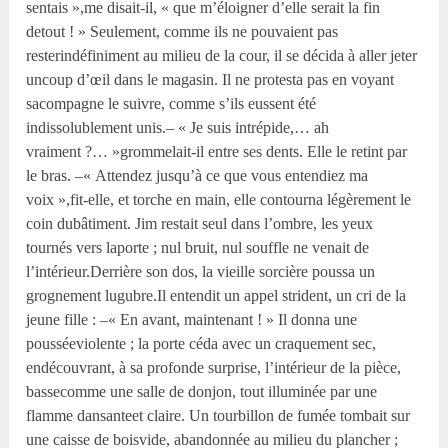
sentais »,me disait-il, « que m’éloigner d’elle serait la fin
detout ! » Seulement, comme ils ne pouvaient pas
resterindéfiniment au milieu de la cour, il se décida à aller jeter
uncoup d’œil dans le magasin. Il ne protesta pas en voyant
sacompagne le suivre, comme s’ils eussent été
indissolublement unis.– « Je suis intrépide,… ah
vraiment ?… »grommelait-il entre ses dents. Elle le retint par
le bras. –« Attendez jusqu’à ce que vous entendiez ma
voix »,fit-elle, et torche en main, elle contourna légèrement le
coin dubâtiment. Jim restait seul dans l’ombre, les yeux
tournés vers laporte ; nul bruit, nul souffle ne venait de
l’intérieur.Derrière son dos, la vieille sorcière poussa un
grognement lugubre.Il entendit un appel strident, un cri de la
jeune fille : –« En avant, maintenant ! » Il donna une
pousséeviolente ; la porte céda avec un craquement sec,
endécouvrant, à sa profonde surprise, l’intérieur de la pièce,
bassecomme une salle de donjon, tout illuminée par une
flamme dansanteet claire. Un tourbillon de fumée tombait sur
une caisse de boisvide, abandonnée au milieu du plancher ;