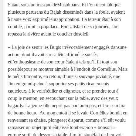
Satan, sous un masque deMusulmans. Et l’on racontait que
plusieurs partisans du Rajah,disséminés dans la foule, avaient
à haute voix exprimé leurapprobation. La terreur était à son
comble, parmi la populace. Fortsatisfait de sa journée, Jim
repassa la rivière avant le coucher dusoleil.
« La joie de sentir les Bugis irrévocablement engagés dansune
action, dont il avait sur sa tête affirmé le succès,
etl’enthousiasme de son cœur étaient tels qu’il fit tout son
possiblepour se montrer aimable à l’endroit de Cornélius. Mais
le métis fitmontre, en retour, d’une si sauvage jovialité, que
Jim eutgrand-peine à supporter ses petits ricanements
cauteleux, à le voirfrétiller et clignoter, et se prendre tout à
coup le menton, en secouchant sur la table, avec des yeux
hagards. La jeune fille neprit pas part au repas, et Jim se retira
de bonne heure. Au momentoù il se levait, Cornélius bondit en
renversant sa chaise, plongeaet disparut, comme s’il eût voulu
ramasser un objet qu’il eûtlaissé tomber. Son « bonsoir »
enroué sortit de dessousla table. Jim fut stupéfait de l’en voir