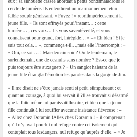
eux ; sa silhouette cassée abordait à petits bondsmaladroits le
cercle de lumière. Ils entendirent un marmonnement etun
faible soupir gémissant. « Fuyez ! » repritimpérieusement la
jeune fille. « Ils sont effrayés pourl’instant… ; cette
lumière… ; ces voix… Ils vous saventéveillé, et vous
connaissent pour grand, fort, intrépide… » –« Eh bien ! Si je
suis tout cela… », commença-t-il…,mais elle l’interrompit : –
« Oui, ce soir… ! Maisdemain soir ? Ou le lendemain, le
surlendemain, une de cesnuits sans nombre ? Est-ce que je
puis toujours être auxaguets ? » Un sanglot haletant de la
jeune fille étranglad’émotion les paroles dans la gorge de Jim.
« Il me disait ne s’être jamais senti si petit, siimpuissant ; et
quant au courage, à quoi lui servait-il ?Il se trouvait si désarmé
que la fuite même lui paraissaitillusoire, et bien que la jeune
fille continuât à lui souffler avecune insistance fiévreuse : –
« Allez chez Doramin !Allez chez Doramin ! » il comprenait
qu’il n’y avait pourlui nul refuge contre cet isolement qui
centuplait tous lesdangers, nul refuge qu’auprès d’elle. – « Je