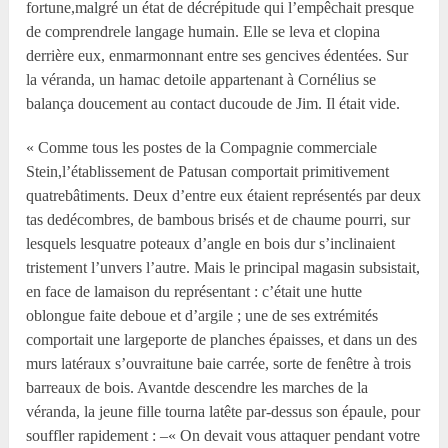
fortune,malgré un état de décrépitude qui l’empêchait presque
de comprendrele langage humain. Elle se leva et clopina
derrière eux, enmarmonnant entre ses gencives édentées. Sur
la véranda, un hamac detoile appartenant à Cornélius se
balança doucement au contact ducoude de Jim. Il était vide.
« Comme tous les postes de la Compagnie commerciale
Stein,l’établissement de Patusan comportait primitivement
quatrebâtiments. Deux d’entre eux étaient représentés par deux
tas dedécombres, de bambous brisés et de chaume pourri, sur
lesquels lesquatre poteaux d’angle en bois dur s’inclinaient
tristement l’unvers l’autre. Mais le principal magasin subsistait,
en face de lamaison du représentant : c’était une hutte
oblongue faite deboue et d’argile ; une de ses extrémités
comportait une largeporte de planches épaisses, et dans un des
murs latéraux s’ouvraitune baie carrée, sorte de fenêtre à trois
barreaux de bois. Avantde descendre les marches de la
véranda, la jeune fille tourna latête par-dessus son épaule, pour
souffler rapidement : –« On devait vous attaquer pendant votre