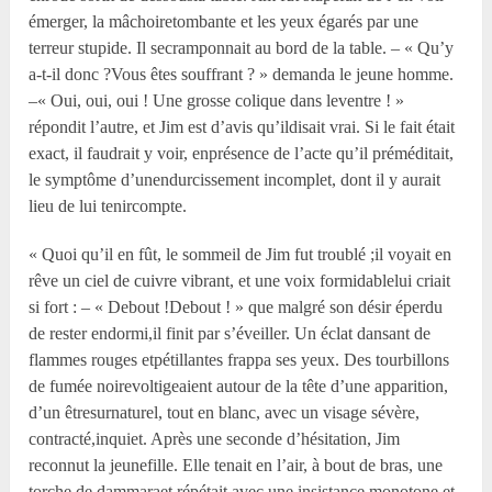
émerger, la mâchoiretombante et les yeux égarés par une
terreur stupide. Il secramponnait au bord de la table. – « Qu’y
a-t-il donc ?Vous êtes souffrant ? » demanda le jeune homme.
–« Oui, oui, oui ! Une grosse colique dans leventre ! »
répondit l’autre, et Jim est d’avis qu’ildisait vrai. Si le fait était
exact, il faudrait y voir, enprésence de l’acte qu’il préméditait,
le symptôme d’unendurcissement incomplet, dont il y aurait
lieu de lui tenircompte.
« Quoi qu’il en fût, le sommeil de Jim fut troublé ;il voyait en
rêve un ciel de cuivre vibrant, et une voix formidablelui criait
si fort : – « Debout !Debout ! » que malgré son désir éperdu
de rester endormi,il finit par s’éveiller. Un éclat dansant de
flammes rouges etpétillantes frappa ses yeux. Des tourbillons
de fumée noirevoltigeaient autour de la tête d’une apparition,
d’un êtresurnaturel, tout en blanc, avec un visage sévère,
contracté,inquiet. Après une seconde d’hésitation, Jim
reconnut la jeunefille. Elle tenait en l’air, à bout de bras, une
torche de dammaraet répétait avec une insistance monotone et