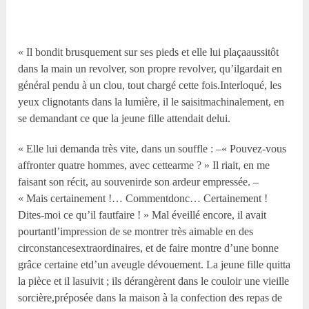
« Il bondit brusquement sur ses pieds et elle lui plaçaaussitôt
dans la main un revolver, son propre revolver, qu’ilgardait en
général pendu à un clou, tout chargé cette fois.Interloqué, les
yeux clignotants dans la lumière, il le saisitmachinalement, en
se demandant ce que la jeune fille attendait delui.
« Elle lui demanda très vite, dans un souffle : –« Pouvez-vous
affronter quatre hommes, avec cettearme ? » Il riait, en me
faisant son récit, au souvenirde son ardeur empressée. –
« Mais certainement !… Commentdonc… Certainement !
Dites-moi ce qu’il fautfaire ! » Mal éveillé encore, il avait
pourtantl’impression de se montrer très aimable en des
circonstancesextraordinaires, et de faire montre d’une bonne
grâce certaine etd’un aveugle dévouement. La jeune fille quitta
la pièce et il lasuivit ; ils dérangèrent dans le couloir une vieille
sorcière,préposée dans la maison à la confection des repas de