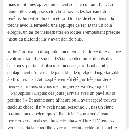
mais ne fit ques’agiter doucement sous le courant d’air. La
jeune fille avaitpassé sa torche à travers les barreaux de la
fenêtre. Jim vit sonbras nu et rond tout raide et soutenant la
torche avec la fermetéd’une applique de fer. Dans un coin
éloigné, un tas de vieillesnattes en loques s’empilaient presque
jusqu’au plafond ; iln’y avait rien de plus.
« Jim éprouva un désappointement cruel. Sa force derésistance
avait subi tant d’assauts ; il s’était sentientouré, depuis des
semaines, par tant d’obscures menaces, qu’ilsouhaitait le
soulagement d’une réalité palpable, de quelque dangertangible
à affronter. – « L’atmosphère en eût été purifiéepour deux
heures au moins, si vous me comprenez »,m’expliquait-il.
« Par Jupiter ! Depuis des jours jevivais avec un pavé sur la
poitrine ! » Et maintenant, àl’heure où il avait espéré trouver
quelque chose, il n’y avait rienni personne…, pas un signe,
pas une trace quelconques ! Ilavait levé son arme devant la
porte ouverte, mais son bras retomba.– « Tirez ! Défendez-
vous ! » cria la jeunefille, avec un accent déchirant. L’ombre