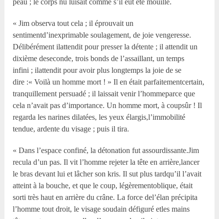
peau ; le corps nu luisait comme s’il eût été mouillé.
« Jim observa tout cela ; il éprouvait un
sentimentd’inexprimable soulagement, de joie vengeresse.
Délibérément ilattendit pour presser la détente ; il attendit un
dixième deseconde, trois bonds de l’assaillant, un temps
infini ; ilattendit pour avoir plus longtemps la joie de se
dire :« Voilà un homme mort ! » Il en était parfaitementcertain,
tranquillement persuadé ; il laissait venir l’hommeparce que
cela n’avait pas d’importance. Un homme mort, à coupsûr ! Il
regarda les narines dilatées, les yeux élargis,l’immobilité
tendue, ardente du visage ; puis il tira.
« Dans l’espace confiné, la détonation fut assourdissante.Jim
recula d’un pas. Il vit l’homme rejeter la tête en arrière,lancer
le bras devant lui et lâcher son kris. Il sut plus tardqu’il l’avait
atteint à la bouche, et que le coup, légèrementoblique, était
sorti très haut en arrière du crâne. La force del’élan précipita
l’homme tout droit, le visage soudain défiguré etles mains