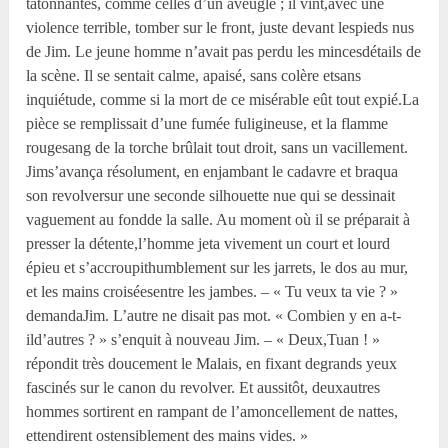
tâtonnantes, comme celles d’un aveugle ; il vint,avec une
violence terrible, tomber sur le front, juste devant lespieds nus
de Jim. Le jeune homme n’avait pas perdu les mincesdétails de
la scène. Il se sentait calme, apaisé, sans colère etsans
inquiétude, comme si la mort de ce misérable eût tout expié.La
pièce se remplissait d’une fumée fuligineuse, et la flamme
rougesang de la torche brûlait tout droit, sans un vacillement.
Jims’avança résolument, en enjambant le cadavre et braqua
son revolversur une seconde silhouette nue qui se dessinait
vaguement au fondde la salle. Au moment où il se préparait à
presser la détente,l’homme jeta vivement un court et lourd
épieu et s’accroupithumblement sur les jarrets, le dos au mur,
et les mains croiséesentre les jambes. – « Tu veux ta vie ? »
demandaJim. L’autre ne disait pas mot. « Combien y en a-t-
ild’autres ? » s’enquit à nouveau Jim. – « Deux,Tuan ! »
répondit très doucement le Malais, en fixant degrands yeux
fascinés sur le canon du revolver. Et aussitôt, deuxautres
hommes sortirent en rampant de l’amoncellement de nattes,
ettendirent ostensiblement des mains vides. »