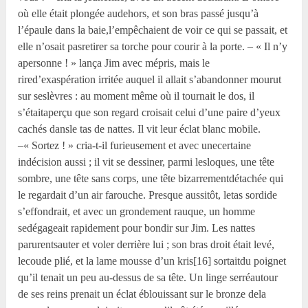
où elle était plongée audehors, et son bras passé jusqu’à
l’épaule dans la baie,l’empêchaient de voir ce qui se passait, et
elle n’osait pasretirer sa torche pour courir à la porte. – « Il n’y
apersonne ! » lança Jim avec mépris, mais le
rired’exaspération irritée auquel il allait s’abandonner mourut
sur seslèvres : au moment même où il tournait le dos, il
s’étaitaperçu que son regard croisait celui d’une paire d’yeux
cachés dansle tas de nattes. Il vit leur éclat blanc mobile.
–« Sortez ! » cria-t-il furieusement et avec unecertaine
indécision aussi ; il vit se dessiner, parmi lesloques, une tête
sombre, une tête sans corps, une tête bizarrementdétachée qui
le regardait d’un air farouche. Presque aussitôt, letas sordide
s’effondrait, et avec un grondement rauque, un homme
sedégageait rapidement pour bondir sur Jim. Les nattes
parurentsauter et voler derrière lui ; son bras droit était levé,
lecoude plié, et la lame mousse d’un kris[16] sortaitdu poignet
qu’il tenait un peu au-dessus de sa tête. Un linge serréautour
de ses reins prenait un éclat éblouissant sur le bronze dela