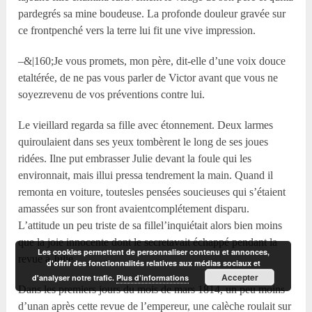
pardegrés sa mine boudeuse. La profonde douleur gravée sur
ce frontpenché vers la terre lui fit une vive impression.
–&|160;Je vous promets, mon père, dit-elle d’une voix douce
etaltérée, de ne pas vous parler de Victor avant que vous ne
soyezrevenu de vos préventions contre lui.
Le vieillard regarda sa fille avec étonnement. Deux larmes
quiroulaient dans ses yeux tombèrent le long de ses joues
ridées. Ilne put embrasser Julie devant la foule qui les
environnait, mais illui pressa tendrement la main. Quand il
remonta en voiture, toutesles pensées soucieuses qui s’étaient
amassées sur son front avaientcomplétement disparu.
L’attitude un peu triste de sa fillel’inquiétait alors bien moins
que la joie innocente dont le secretavait échappé pendant la
Les cookies permettent de personnaliser contenu et annonces,
revue à Julie.
d'offrir des fonctionnalités relatives aux médias sociaux et
Accepter
d'analyser notre trafic.
Plus d’informations
Dans les premiers jours du mois de mars 1814, un peu moins
d’unan après cette revue de l’empereur, une calèche roulait sur