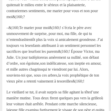
quitenait le milieu entre le sérieux et la plaisanterie,
contrariermes sentiments, me marier pour vous et non pour
moi&|160;?
–&|160;Te marier pour moi&|160;! s’écria le père avec
unmouvement de surprise, pour moi, ma fille, de qui tu
n’entendrasbientôt plus la voix si amicalement grondeuse. J’ai
toujours vu lesenfants attribuant à un sentiment personnel les
sacrifices que leurfont les parents&|160;! Épouse Victor, ma
Julie. Un jour tudéploreras amèrement sa nullité, son défaut
d’ordre, son égoïsme,son indélicatesse, son ineptie en amour,
et mille autres chagrinsqui te viendront par lui. Alors,
souviens-toi que, sous ces arbres,la voix prophétique de ton
vieux père a retenti vainement à tesoreilles&|160;!
Le vieillard se tut, il avait surpris sa fille agitant la têted’une
manière mutine. Tous deux firent quelques pas vers la grilleoù
leur voiture était arrêtée. Pendant cette marche silencieuse,
lajeune fille examina furtivement le visage de son père et quitta