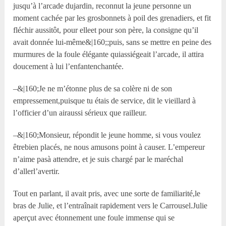
jusqu’à l’arcade dujardin, reconnut la jeune personne un
moment cachée par les grosbonnets à poil des grenadiers, et fit
fléchir aussitôt, pour elleet pour son père, la consigne qu’il
avait donnée lui-même&|160;;puis, sans se mettre en peine des
murmures de la foule élégante quiassiégeait l’arcade, il attira
doucement à lui l’enfantenchantée.
–&|160;Je ne m’étonne plus de sa colère ni de son
empressement,puisque tu étais de service, dit le vieillard à
l’officier d’un airaussi sérieux que railleur.
–&|160;Monsieur, répondit le jeune homme, si vous voulez
êtrebien placés, ne nous amusons point à causer. L’empereur
n’aime pasà attendre, et je suis chargé par le maréchal
d’allerl’avertir.
Tout en parlant, il avait pris, avec une sorte de familiarité,le
bras de Julie, et l’entraînait rapidement vers le Carrousel.Julie
aperçut avec étonnement une foule immense qui se