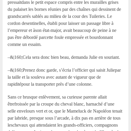
pressaitdans le petit espace compris entre les murailles grises
du palaiset les bornes réunies par des chaînes qui dessinent de
grandscarrés sablés au milieu de la cour des Tuileries. Le
cordon desentinelles, établi pour laisser un passage libre à
l’empereur et àson état-major, avait beaucoup de peine à ne
pas être débordé parcette foule empressée et bourdonnant
comme un essaim.
–&|160;Cela sera donc bien beau, demanda Julie en souriant.
–&|160;Prenez donc garde, s’écria l’officier qui saisit Juliepar
la taille et la souleva avec autant de vigueur que de
rapiditépour la transporter près d’une colonne.
Sans ce brusque enlèvement, sa curieuse parente allait
êtrefroissée par la croupe du cheval blanc, harnaché d’une
selle envelours vert et or, que le Mameluck de Napoléon tenait
par labride, presque sous l’arcade, à dix pas en arrière de tous
leschevaux qui attendaient les grands-officiers, compagnons