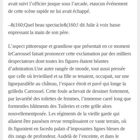
avait suivi l’officier jusque sous l’arcade, etaucun événement
de cette scène rapide ne lui avait échappé.
–&|160;Quel beau spectacle&|160;! dit Julie à voix basse
enpressant la main de son père.
L’aspect pittoresque et grandiose que présentait en ce moment
leCarrousel faisait prononcer cette exclamation par des milliers
despectateurs dont toutes les figures étaient béantes
d’admiration.Une autre rangée de monde, tout aussi pressée
que celle où levieillard et sa fille se tenaient, occupait, sur une
ligneparallèle au château, l’espace étroit et pavé qui longe la
grilledu Carrousel. Cette foule achevait de dessiner fortement,
par lavariété des toilettes de femmes, l’immense carré long que
formentles bâtiments des Tuileries et cette grille alors
nouvellementposée. Les régiments de la vieille garde qui
allaient être passésen revue remplissaient ce vaste terrain, où
ils figuraient en facedu palais d’imposantes lignes bleues de
dix rangs de profondeur. Audelà de l’enceinte, et dans le