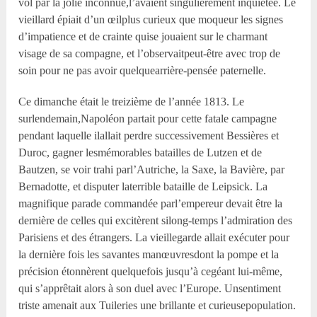
vol par la jolie inconnue,l’avaient singulièrement inquiétée. Le
vieillard épiait d’un œilplus curieux que moqueur les signes
d’impatience et de crainte quise jouaient sur le charmant
visage de sa compagne, et l’observaitpeut-être avec trop de
soin pour ne pas avoir quelquearrière-pensée paternelle.
Ce dimanche était le treizième de l’année 1813. Le
surlendemain,Napoléon partait pour cette fatale campagne
pendant laquelle ilallait perdre successivement Bessières et
Duroc, gagner lesmémorables batailles de Lutzen et de
Bautzen, se voir trahi parl’Autriche, la Saxe, la Bavière, par
Bernadotte, et disputer laterrible bataille de Leipsick. La
magnifique parade commandée parl’empereur devait être la
dernière de celles qui excitèrent silong-temps l’admiration des
Parisiens et des étrangers. La vieillegarde allait exécuter pour
la dernière fois les savantes manœuvresdont la pompe et la
précision étonnèrent quelquefois jusqu’à cegéant lui-même,
qui s’apprêtait alors à son duel avec l’Europe. Unsentiment
triste amenait aux Tuileries une brillante et curieusepopulation.