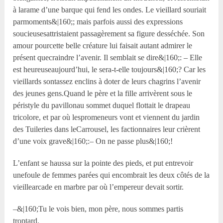
à larame d’une barque qui fend les ondes. Le vieillard souriait
parmoments&|160;; mais parfois aussi des expressions
soucieusesattristaient passagèrement sa figure desséchée. Son
amour pourcette belle créature lui faisait autant admirer le
présent quecraindre l’avenir. Il semblait se dire&|160;: – Elle
est heureuseaujourd’hui, le sera-t-elle toujours&|160;? Car les
vieillards sontassez enclins à doter de leurs chagrins l’avenir
des jeunes gens.Quand le père et la fille arrivèrent sous le
péristyle du pavillonau sommet duquel flottait le drapeau
tricolore, et par où lespromeneurs vont et viennent du jardin
des Tuileries dans leCarrousel, les factionnaires leur crièrent
d’une voix grave&|160;:– On ne passe plus&|160;!
L’enfant se haussa sur la pointe des pieds, et put entrevoir
unefoule de femmes parées qui encombrait les deux côtés de la
vieillearcade en marbre par où l’empereur devait sortir.
–&|160;Tu le vois bien, mon père, nous sommes partis
troptard.