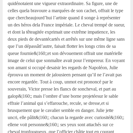
quidénotaient une vigueur extraordinaire. Sa figure, une de
celles quela bravoure a marquées de son cachet, offrait le type
que chercheaujourd’hui l’artiste quand il songe à représenter
un des héros dela France impériale. Le cheval trempé de sueur,
et dont la têteagitée exprimait une extrême impatience, les
deux pieds de devantécartés et arrêtés sur une même ligne sans
que l’un dépassâtl’autre, faisait flotter les longs crins de sa
queue fournie&|160;;et son dévouement offrait une matérielle
image de celui que sonmaître avait pour l’empereur. En voyant
son amant si occupé desaisir les regards de Napoléon, Julie
éprouva un moment de jalousieen pensant qu’il ne l’avait pas
encore regardée. Tout à coup, unmot est prononcé par le
souverain, Victor presse les flancs de soncheval, et part au
galop&|160;; mais l’ombre d’une borne projetéesur le sable
effraie l’animal qui s’effarouche, recule, se dresse,et si
brusquement que le cavalier semble en danger. Julie jette
uncri, elle pâlit&|160;; chacun la regarde avec curiosité&|160;;
ellene voit personne&|160;; ses yeux sont attachés sur ce
cheval tropfougueux, que l’officier châtie tout en courant