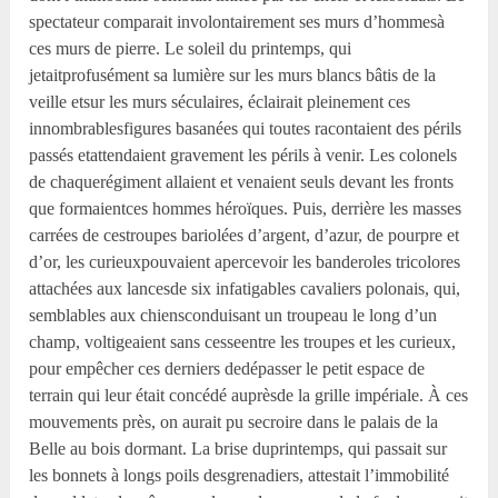
spectateur comparait involontairement ses murs d’hommesà
ces murs de pierre. Le soleil du printemps, qui
jetaitprofusément sa lumière sur les murs blancs bâtis de la
veille etsur les murs séculaires, éclairait pleinement ces
innombrablesfigures basanées qui toutes racontaient des périls
passés etattendaient gravement les périls à venir. Les colonels
de chaquerégiment allaient et venaient seuls devant les fronts
que formaientces hommes héroïques. Puis, derrière les masses
carrées de cestroupes bariolées d’argent, d’azur, de pourpre et
d’or, les curieuxpouvaient apercevoir les banderoles tricolores
attachées aux lancesde six infatigables cavaliers polonais, qui,
semblables aux chiensconduisant un troupeau le long d’un
champ, voltigeaient sans cesseentre les troupes et les curieux,
pour empêcher ces derniers dedépasser le petit espace de
terrain qui leur était concédé auprèsde la grille impériale. À ces
mouvements près, on aurait pu secroire dans le palais de la
Belle au bois dormant. La brise duprintemps, qui passait sur
les bonnets à longs poils desgrenadiers, attestait l’immobilité