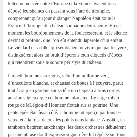
luttecommencée entre l’Europe et la France avaient tous
déposé leurshaines en passant sous l’arc de triomphe,
comprenant qu’au jour dudanger Napoléon était toute la
France. L’horloge du château sonnaune demi-heure. En ce
moment les bourdonnements de la foulecessèrent, et le silence
devint si profond, que l’on eût entendu laparole d’un enfant.
Le vieillard et sa fille, qui semblaient nevivre que par les yeux,
distinguèrent alors un bruit d’éperons etun cliquetis d’épées
qui retentirent sous le sonore péristyle duchâteau.
Un petit homme assez gras, vêtu d’un uniforme vert,
d’uneculotte blanche, et chaussé de bottes à l’écuyère, parut
tout àcoup en gardant sur sa tête un chapeau à trois cornes
aussiprestigieux que cet homme lui-même. Le large ruban
rouge de laLégion-d’Honneur flottait sur sa poitrine. Une
petite épée était àson côté. L’homme fut aperçu par tous les
yeux, et à la fois, detous les points dans la place. Aussitôt, les
tambours battirent auxchamps, les deux orchestres débutèrent
par une phrase dontl’expression guerrière fut répétée sur tous