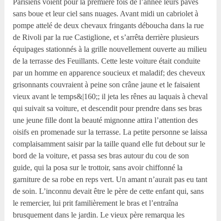
Parisiens voient pour la première fois de l’année leurs pavés
sans boue et leur ciel sans nuages. Avant midi un cabriolet à
pompe attelé de deux chevaux fringants déboucha dans la rue
de Rivoli par la rue Castiglione, et s’arrêta derrière plusieurs
équipages stationnés à la grille nouvellement ouverte au milieu
de la terrasse des Feuillants. Cette leste voiture était conduite
par un homme en apparence soucieux et maladif; des cheveux
grisonnants couvraient à peine son crâne jaune et le faisaient
vieux avant le temps&|160;; il jeta les rênes au laquais à cheval
qui suivait sa voiture, et descendit pour prendre dans ses bras
une jeune fille dont la beauté mignonne attira l’attention des
oisifs en promenade sur la terrasse. La petite personne se laissa
complaisamment saisir par la taille quand elle fut debout sur le
bord de la voiture, et passa ses bras autour du cou de son
guide, qui la posa sur le trottoir, sans avoir chiffonné la
garniture de sa robe en reps vert. Un amant n’aurait pas eu tant
de soin. L’inconnu devait être le père de cette enfant qui, sans
le remercier, lui prit familièrement le bras et l’entraîna
brusquement dans le jardin. Le vieux père remarqua les