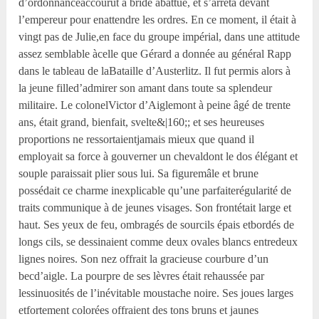
d’ordonnanceaccourut à bride abattue, et s’arrêta devant
l’empereur pour enattendre les ordres. En ce moment, il était à
vingt pas de Julie,en face du groupe impérial, dans une attitude
assez semblable àcelle que Gérard a donnée au général Rapp
dans le tableau de laBataille d’Austerlitz. Il fut permis alors à
la jeune filled’admirer son amant dans toute sa splendeur
militaire. Le colonelVictor d’Aiglemont à peine âgé de trente
ans, était grand, bienfait, svelte&|160;; et ses heureuses
proportions ne ressortaientjamais mieux que quand il
employait sa force à gouverner un chevaldont le dos élégant et
souple paraissait plier sous lui. Sa figuremâle et brune
possédait ce charme inexplicable qu’une parfaiterégularité de
traits communique à de jeunes visages. Son frontétait large et
haut. Ses yeux de feu, ombragés de sourcils épais etbordés de
longs cils, se dessinaient comme deux ovales blancs entredeux
lignes noires. Son nez offrait la gracieuse courbure d’un
becd’aigle. La pourpre de ses lèvres était rehaussée par
lessinuosités de l’inévitable moustache noire. Ses joues larges
etfortement colorées offraient des tons bruns et jaunes