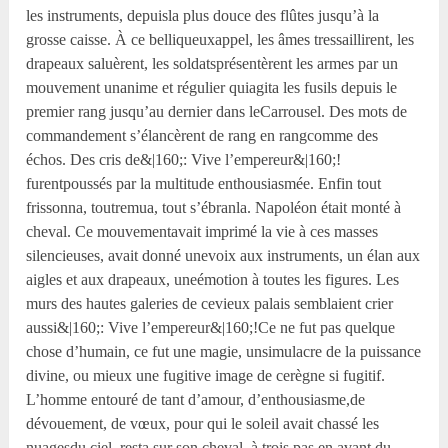
les instruments, depuisla plus douce des flûtes jusqu’à la
grosse caisse. À ce belliqueuxappel, les âmes tressaillirent, les
drapeaux saluèrent, les soldatsprésentèrent les armes par un
mouvement unanime et régulier quiagita les fusils depuis le
premier rang jusqu’au dernier dans leCarrousel. Des mots de
commandement s’élancèrent de rang en rangcomme des
échos. Des cris de&|160;: Vive l’empereur&|160;!
furentpoussés par la multitude enthousiasmée. Enfin tout
frissonna, toutremua, tout s’ébranla. Napoléon était monté à
cheval. Ce mouvementavait imprimé la vie à ces masses
silencieuses, avait donné unevoix aux instruments, un élan aux
aigles et aux drapeaux, uneémotion à toutes les figures. Les
murs des hautes galeries de cevieux palais semblaient crier
aussi&|160;: Vive l’empereur&|160;!Ce ne fut pas quelque
chose d’humain, ce fut une magie, unsimulacre de la puissance
divine, ou mieux une fugitive image de cerègne si fugitif.
L’homme entouré de tant d’amour, d’enthousiasme,de
dévouement, de vœux, pour qui le soleil avait chassé les
nuagesdu ciel, resta sur son cheval, à trois pas en avant du