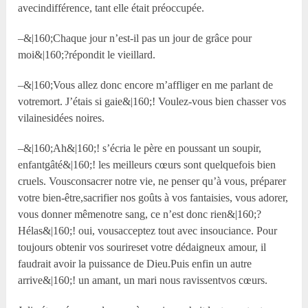
avecindifférence, tant elle était préoccupée.
–&|160;Chaque jour n’est-il pas un jour de grâce pour
moi&|160;?répondit le vieillard.
–&|160;Vous allez donc encore m’affliger en me parlant de
votremort. J’étais si gaie&|160;! Voulez-vous bien chasser vos
vilainesidées noires.
–&|160;Ah&|160;! s’écria le père en poussant un soupir,
enfantgâté&|160;! les meilleurs cœurs sont quelquefois bien
cruels. Vousconsacrer notre vie, ne penser qu’à vous, préparer
votre bien-être,sacrifier nos goûts à vos fantaisies, vous adorer,
vous donner mêmenotre sang, ce n’est donc rien&|160;?
Hélas&|160;! oui, vousacceptez tout avec insouciance. Pour
toujours obtenir vos sourireset votre dédaigneux amour, il
faudrait avoir la puissance de Dieu.Puis enfin un autre
arrive&|160;! un amant, un mari nous ravissentvos cœurs.