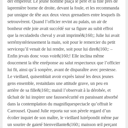
del’empereur. Le jeune homme plaça le père et la fille près de
lapremière borne de droite, devant la foule, et les recommanda
par unsigne de tête aux deux vieux grenadiers entre lesquels ils
setrouvèrent. Quand l’officier revint au palais, un air de
bonheur etde joie avait succédé sur sa figure au subit effroi
que la reculadedu cheval y avait imprimé&|160;; Julie lui avait
serrémystérieusement la main, soit pour le remercier du petit
servicequ’il venait de lui rendre, soit pour lui dire&|160;: –
Enfin jevais donc vous voir&|160;! Elle inclina même
doucement la tête enréponse au salut respectueux que l’officier
lui fit, ainsi qu’à sonpère, avant de disparaître avec prestesse.
Le vieillard, quisemblait avoir exprès laissé les deux jeunes
gens ensemble, restaitdans une attitude grave, un peu en
arrière de sa fille&|160;; maisil l’observait à la dérobée, et
tâchait de lui inspirer une faussesécurité en paraissant absorbé
dans la contemplation du magnifiquespectacle qu’offrait le
Carrousel. Quand Julie reporta sur son pèrele regard d’un
écolier inquiet de son maître, le vieillard luirépondit même par
un sourire de gaieté bienveillante&|160;; maisson œil perçant