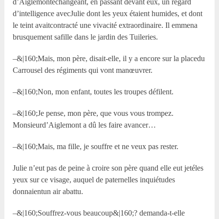
d’Aiglemontéchangeant, en passant devant eux, un regard
d’intelligence avecJulie dont les yeux étaient humides, et dont
le teint avaitcontracté une vivacité extraordinaire. Il emmena
brusquement safille dans le jardin des Tuileries.
–&|160;Mais, mon père, disait-elle, il y a encore sur la placedu
Carrousel des régiments qui vont manœuvrer.
–&|160;Non, mon enfant, toutes les troupes défilent.
–&|160;Je pense, mon père, que vous vous trompez.
Monsieurd’Aiglemont a dû les faire avancer…
–&|160;Mais, ma fille, je souffre et ne veux pas rester.
Julie n’eut pas de peine à croire son père quand elle eut jetéles
yeux sur ce visage, auquel de paternelles inquiétudes
donnaientun air abattu.
–&|160;Souffrez-vous beaucoup&|160;? demanda-t-elle