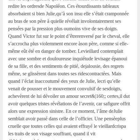
redire les ordresde Napoléon. Ces étourdissants tableaux
absorbaient si bien Julie,qu’à son insu elle s’était cramponnée
au bras de son père à quielle révélait involontairement ses
pensées par la pression plus oumoins vive de ses doigts.
Quand Victor fut sur le point d’êtrerenversé par le cheval, elle
s’accrocha plus violemment encore àson père, comme si elle-
même eût été en danger de tomber. Levieillard contemplait
avec une sombre et douloureuse inquiétude levisage épanoui
de sa fille, et des sentiments de pitié, dejalousie, des regrets
même, se glissèrent dans toutes ses ridescontractées. Mais
quand l’éclat inaccoutumé des yeux de Julie, lecri qu’elle
venait de pousser et le mouvement convulsif de sesdoigts,
achevèrent de lui dévoiler un amour secret&|160;; certes,il dut
avoir quelques tristes révélations de l’avenir, car safigure offrit
alors une expression sinistre. En ce moment, l’âme deJulie
semblait avoir passé dans celle de l’officier. Une penséeplus
cruelle que toutes celles qui avaient effrayé le vieillardcrispa
les traits de son visage souffrant, quand il vit