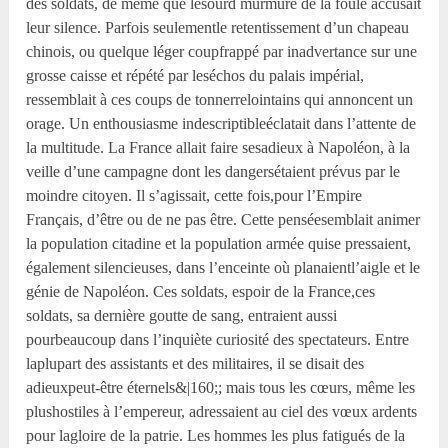
des soldats, de même que lesourd murmure de la foule accusait
leur silence. Parfois seulementle retentissement d’un chapeau
chinois, ou quelque léger coupfrappé par inadvertance sur une
grosse caisse et répété par leséchos du palais impérial,
ressemblait à ces coups de tonnerrelointains qui annoncent un
orage. Un enthousiasme indescriptibleéclatait dans l’attente de
la multitude. La France allait faire sesadieux à Napoléon, à la
veille d’une campagne dont les dangersétaient prévus par le
moindre citoyen. Il s’agissait, cette fois,pour l’Empire
Français, d’être ou de ne pas être. Cette penséesemblait animer
la population citadine et la population armée quise pressaient,
également silencieuses, dans l’enceinte où planaientl’aigle et le
génie de Napoléon. Ces soldats, espoir de la France,ces
soldats, sa dernière goutte de sang, entraient aussi
pourbeaucoup dans l’inquiète curiosité des spectateurs. Entre
laplupart des assistants et des militaires, il se disait des
adieuxpeut-être éternels&|160;; mais tous les cœurs, même les
plushostiles à l’empereur, adressaient au ciel des vœux ardents
pour lagloire de la patrie. Les hommes les plus fatigués de la