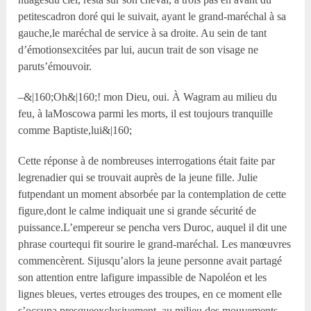
petitescadron doré qui le suivait, ayant le grand-maréchal à sa
gauche,le maréchal de service à sa droite. Au sein de tant
d’émotionsexcitées par lui, aucun trait de son visage ne
paruts’émouvoir.
–&|160;Oh&|160;! mon Dieu, oui. À Wagram au milieu du
feu, à laMoscowa parmi les morts, il est toujours tranquille
comme Baptiste,lui&|160;
Cette réponse à de nombreuses interrogations était faite par
legrenadier qui se trouvait auprès de la jeune fille. Julie
futpendant un moment absorbée par la contemplation de cette
figure,dont le calme indiquait une si grande sécurité de
puissance.L’empereur se pencha vers Duroc, auquel il dit une
phrase courtequi fit sourire le grand-maréchal. Les manœuvres
commencèrent. Sijusqu’alors la jeune personne avait partagé
son attention entre lafigure impassible de Napoléon et les
lignes bleues, vertes etrouges des troupes, en ce moment elle
s’occupa presqueexclusivement, au milieu des mouvements