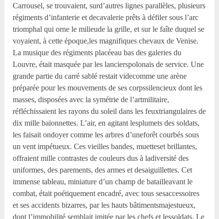
Carrousel, se trouvaient, surd’autres lignes parallèles, plusieurs
régiments d’infanterie et decavalerie prêts à défiler sous l’arc
triomphal qui orne le milieude la grille, et sur le faîte duquel se
voyaient, à cette époque,les magnifiques chevaux de Venise.
La musique des régiments placéeau bas des galeries du
Louvre, était masquée par les lancierspolonais de service. Une
grande partie du carré sablé restait videcomme une arène
préparée pour les mouvements de ses corpssilencieux dont les
masses, disposées avec la symétrie de l’artmilitaire,
réfléchissaient les rayons du soleil dans les feuxtriangulaires de
dix mille baïonnettes. L’air, en agitant lesplumets des soldats,
les faisait ondoyer comme les arbres d’uneforêt courbés sous
un vent impétueux. Ces vieilles bandes, muetteset brillantes,
offraient mille contrastes de couleurs dus à ladiversité des
uniformes, des parements, des armes et desaiguillettes. Cet
immense tableau, miniature d’un champ de batailleavant le
combat, était poétiquement encadré, avec tous sesaccessoires
et ses accidents bizarres, par les hauts bâtimentsmajestueux,
dont l’immobilité semblait imitée par les chefs et lessoldats. Le