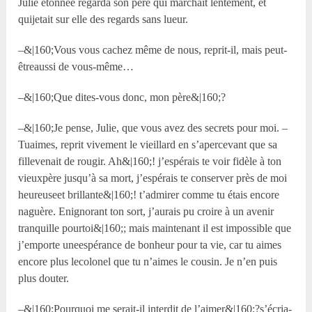
Julie étonnée regarda son père qui marchait lentement, et
quijetait sur elle des regards sans lueur.
–&|160;Vous vous cachez même de nous, reprit-il, mais peut-
êtreaussi de vous-même…
–&|160;Que dites-vous donc, mon père&|160;?
–&|160;Je pense, Julie, que vous avez des secrets pour moi. –
Tuaimes, reprit vivement le vieillard en s’apercevant que sa
fillevenait de rougir. Ah&|160;! j’espérais te voir fidèle à ton
vieuxpère jusqu’à sa mort, j’espérais te conserver près de moi
heureuseet brillante&|160;! t’admirer comme tu étais encore
naguère. Enignorant ton sort, j’aurais pu croire à un avenir
tranquille pourtoi&|160;; mais maintenant il est impossible que
j’emporte uneespérance de bonheur pour ta vie, car tu aimes
encore plus lecolonel que tu n’aimes le cousin. Je n’en puis
plus douter.
–&|160;Pourquoi me serait-il interdit de l’aimer&|160;?s’écria-