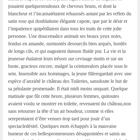
jouaient quelquesrouleaux de cheveux bruns, et dont la
blancheur et l’incarnatétaient rehaussés autant par les reflets du
satin rose qui doublaitune élégante capote, que par le désir et
l’impatience quipétillaient dans tous les traits de cette jolie
personne. Une doucemalice animait ses beaux yeux noirs,
fendus en amande, surmontés desourcils bien arqués, bordés
de longs cils, et qui nageaient dansun fluide pur. La vie et la
jeunesse étalaient leurs trésors sur cevisage mutin et sur un
buste, gracieux encore, malgré la ceinturealors placée sous le
sein. Insensible aux hommages, la jeune filleregardait avec une
espèce d’anxiété le château des Tuileries, sansdoute le but de
sa pétulante promenade. Il était midi moins unquart. Quelque
matinale que fût cette heure, plusieurs femmes, quitoutes
avaient voulu se montrer en toilette, revenaient du château,non
sans retourner la tête d’un air boudeur, comme si elles
serepentaient d’être venues trop tard pour jouir d’un
spectacledésiré. Quelques mots échappés à la mauvaise
humeur de ces bellespromeneuses désappointées et saisis au