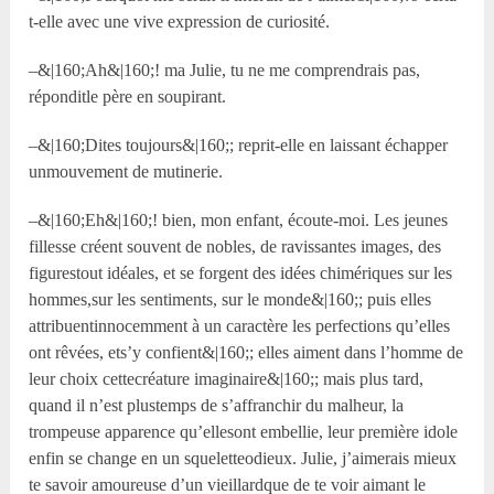
t-elle avec une vive expression de curiosité.
–&|160;Ah&|160;! ma Julie, tu ne me comprendrais pas,
réponditle père en soupirant.
–&|160;Dites toujours&|160;; reprit-elle en laissant échapper
unmouvement de mutinerie.
–&|160;Eh&|160;! bien, mon enfant, écoute-moi. Les jeunes
fillesse créent souvent de nobles, de ravissantes images, des
figurestout idéales, et se forgent des idées chimériques sur les
hommes,sur les sentiments, sur le monde&|160;; puis elles
attribuentinnocemment à un caractère les perfections qu’elles
ont rêvées, ets’y confient&|160;; elles aiment dans l’homme de
leur choix cettecréature imaginaire&|160;; mais plus tard,
quand il n’est plustemps de s’affranchir du malheur, la
trompeuse apparence qu’ellesont embellie, leur première idole
enfin se change en un squeletteodieux. Julie, j’aimerais mieux
te savoir amoureuse d’un vieillardque de te voir aimant le