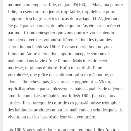
moment,contempla sa fille, et ajouta&|160;: – Mais, ma pauvre
Julie, tu esencore trop jeune, trop faible, trop délicate pour
supporter leschagrins et les tracas du mariage. D’Aiglemont a
été gâté par sesparents, de même que tu l’as été par ta mère et
par moi. Commentespérer que vous pourrez vous entendre
tous deux avec des volontésdifférentes dont les tyrannies
seront inconciliables&|160;? Tuseras ou victime ou tyran.
L’une ou l’autre alternative apporte uneégale somme de
malheurs dans la vie d’une femme. Mais tu es douceet
modeste, tu plieras d’abord. Enfin tu as, dit-il d’une
voixaltérée, une grâce de sentiment qui sera méconnue, et
alors… Iln’acheva pas, les larmes le gagnèrent. – Victor,
reprit-il aprèsune pause, blessera les naïves qualités de ta jeune
âme. Je connaisles militaires, ma Julie&|160;; j’ai vécu aux
armées. Il est rareque le cœur de ces gens-là puisse triompher
des habitudes produitesou par les malheurs au sein desquels ils
vivent, ou par les hasardsde leur vie aventurière.
–&|160;Vous voulez donc, mon père, répliqua Julie d’un ton