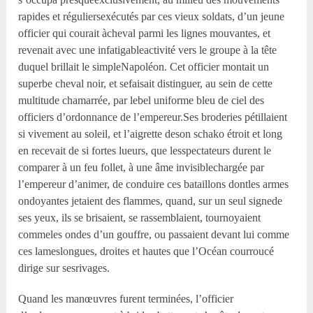
rapides et réguliersexécutés par ces vieux soldats, d’un jeune
officier qui courait àcheval parmi les lignes mouvantes, et
revenait avec une infatigableactivité vers le groupe à la tête
duquel brillait le simpleNapoléon. Cet officier montait un
superbe cheval noir, et sefaisait distinguer, au sein de cette
multitude chamarrée, par lebel uniforme bleu de ciel des
officiers d’ordonnance de l’empereur.Ses broderies pétillaient
si vivement au soleil, et l’aigrette deson schako étroit et long
en recevait de si fortes lueurs, que lesspectateurs durent le
comparer à un feu follet, à une âme invisiblechargée par
l’empereur d’animer, de conduire ces bataillons dontles armes
ondoyantes jetaient des flammes, quand, sur un seul signede
ses yeux, ils se brisaient, se rassemblaient, tournoyaient
commeles ondes d’un gouffre, ou passaient devant lui comme
ces lameslongues, droites et hautes que l’Océan courroucé
dirige sur sesrivages.
Quand les manœuvres furent terminées, l’officier