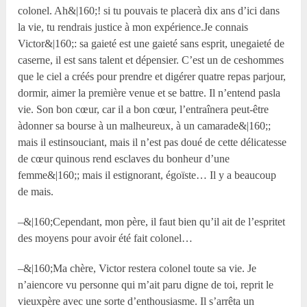
colonel. Ah&|160;! si tu pouvais te placerà dix ans d’ici dans
la vie, tu rendrais justice à mon expérience.Je connais
Victor&|160;: sa gaieté est une gaieté sans esprit, unegaieté de
caserne, il est sans talent et dépensier. C’est un de ceshommes
que le ciel a créés pour prendre et digérer quatre repas parjour,
dormir, aimer la première venue et se battre. Il n’entend pasla
vie. Son bon cœur, car il a bon cœur, l’entraînera peut-être
àdonner sa bourse à un malheureux, à un camarade&|160;;
mais il estinsouciant, mais il n’est pas doué de cette délicatesse
de cœur quinous rend esclaves du bonheur d’une
femme&|160;; mais il estignorant, égoïste… Il y a beaucoup
de mais.
–&|160;Cependant, mon père, il faut bien qu’il ait de l’espritet
des moyens pour avoir été fait colonel…
–&|160;Ma chère, Victor restera colonel toute sa vie. Je
n’aiencore vu personne qui m’ait paru digne de toi, reprit le
vieuxpère avec une sorte d’enthousiasme. Il s’arrêta un