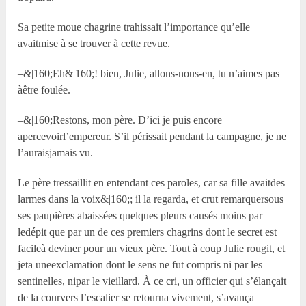
Sa petite moue chagrine trahissait l’importance qu’elle
avaitmise à se trouver à cette revue.
–&|160;Eh&|160;! bien, Julie, allons-nous-en, tu n’aimes pas
àêtre foulée.
–&|160;Restons, mon père. D’ici je puis encore
apercevoirl’empereur. S’il périssait pendant la campagne, je ne
l’auraisjamais vu.
Le père tressaillit en entendant ces paroles, car sa fille avaitdes
larmes dans la voix&|160;; il la regarda, et crut remarquersous
ses paupières abaissées quelques pleurs causés moins par
ledépit que par un de ces premiers chagrins dont le secret est
facileà deviner pour un vieux père. Tout à coup Julie rougit, et
jeta uneexclamation dont le sens ne fut compris ni par les
sentinelles, nipar le vieillard. À ce cri, un officier qui s’élançait
de la courvers l’escalier se retourna vivement, s’avança