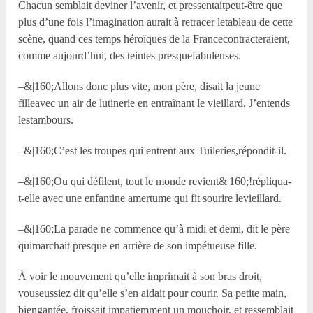
Chacun semblait deviner l’avenir, et pressentaitpeut-être que
plus d’une fois l’imagination aurait à retracer letableau de cette
scène, quand ces temps héroïques de la Francecontracteraient,
comme aujourd’hui, des teintes presquefabuleuses.
–&|160;Allons donc plus vite, mon père, disait la jeune
filleavec un air de lutinerie en entraînant le vieillard. J’entends
lestambours.
–&|160;C’est les troupes qui entrent aux Tuileries,répondit-il.
–&|160;Ou qui défilent, tout le monde revient&|160;!répliqua-
t-elle avec une enfantine amertume qui fit sourire levieillard.
–&|160;La parade ne commence qu’à midi et demi, dit le père
quimarchait presque en arrière de son impétueuse fille.
À voir le mouvement qu’elle imprimait à son bras droit,
vouseussiez dit qu’elle s’en aidait pour courir. Sa petite main,
biengantée, froissait impatiemment un mouchoir, et ressemblait