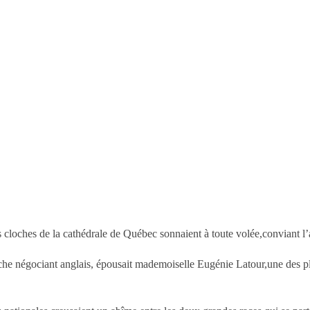
 cloches de la cathédrale de Québec sonnaient à toute volée,conviant l’ar
iche négociant anglais, épousait mademoiselle Eugénie Latour,une des pl