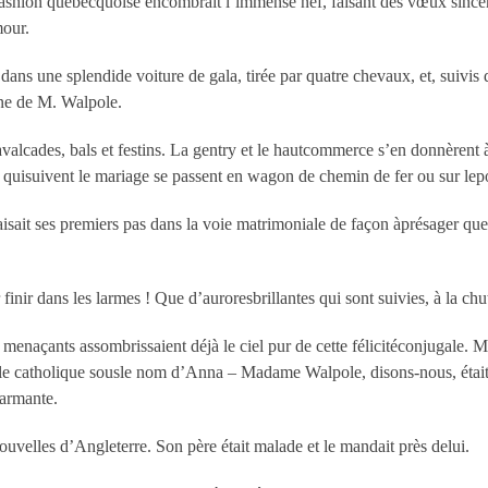
 fashion québecquoise encombrait l’immense nef, faisant des vœux sinc
mour.
 dans une splendide voiture de gala, tirée par quatre chevaux, et, suivi
ne de M. Walpole.
cavalcades, bals et festins. La gentry et le hautcommerce s’en donnèrent 
 quisuivent le mariage se passent en wagon de chemin de fer ou sur lep
sait ses premiers pas dans la voie matrimoniale de façon àprésager que 
nir dans les larmes ! Que d’auroresbrillantes qui sont suivies, à la ch
menaçants assombrissaient déjà le ciel pur de cette félicitéconjugale. 
rale catholique sousle nom d’Anna – Madame Walpole, disons-nous, était r
larmante.
uvelles d’Angleterre. Son père était malade et le mandait près delui.