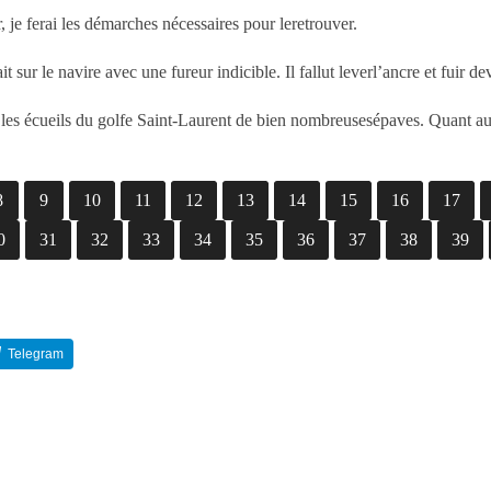
r, je ferai les démarches nécessaires pour leretrouver.
sur le navire avec une fureur indicible. Il fallut leverl’ancre et fuir dev
sur les écueils du golfe Saint-Laurent de bien nombreusesépaves. Quant 
8
9
10
11
12
13
14
15
16
17
0
31
32
33
34
35
36
37
38
39
Telegram
Reddit