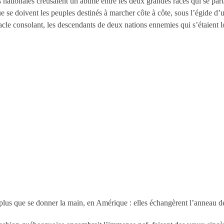
s nationales creusaient un abîme entre les deux grandes races qui se pa
ue se doivent les peuples destinés à marcher côte à côte, sous l’égide d’u
pectacle consolant, les descendants de deux nations ennemies qui s’étaien
 plus que se donner la main, en Amérique : elles échangèrent l’anneau de