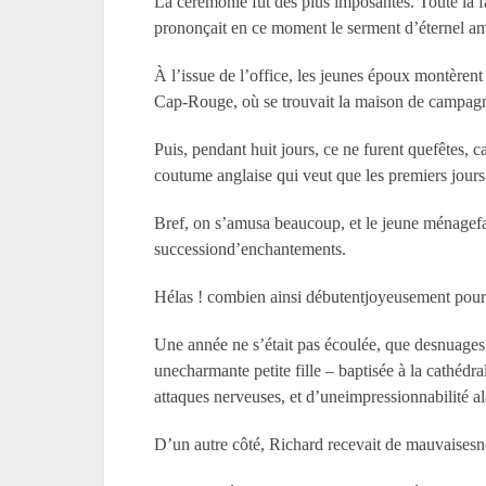
La cérémonie fut des plus imposantes. Toute la
prononçait en ce moment le serment d’éternel a
À l’issue de l’office, les jeunes époux montèrent
Cap-Rouge, où se trouvait la maison de campag
Puis, pendant huit jours, ce ne furent quefêtes, 
coutume anglaise qui veut que les premiers jours
Bref, on s’amusa beaucoup, et le jeune ménagefai
successiond’enchantements.
Hélas ! combien ainsi débutentjoyeusement pour fi
Une année ne s’était pas écoulée, que desnuages 
unecharmante petite fille – baptisée à la cathéd
attaques nerveuses, et d’uneimpressionnabilité a
D’un autre côté, Richard recevait de mauvaisesno