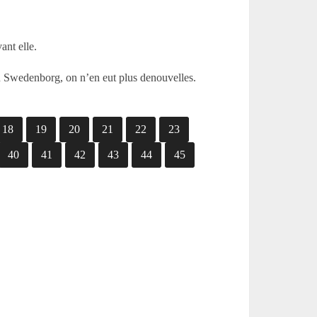
ant elle.
au Swedenborg, on n’en eut plus denouvelles.
18
19
20
21
22
23
40
41
42
43
44
45