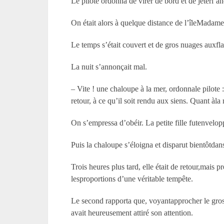
Le pilote ordonna de virer de bord et de jeterl’an
On était alors à quelque distance de l’îleMadame,
Le temps s’était couvert et de gros nuages auxfl
La nuit s’annonçait mal.
– Vite ! une chaloupe à la mer, ordonnale pilote :
retour, à ce qu’il soit rendu aux siens. Quant àl
On s’empressa d’obéir. La petite fille futenvelop
Puis la chaloupe s’éloigna et disparut bientôtdans
Trois heures plus tard, elle était de retour,mais 
lesproportions d’une véritable tempête.
Le second rapporta que, voyantapprocher le gros te
avait heureusement attiré son attention.