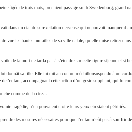
eine âgée de trois mois, prenaient passage sur leSwedenborg, grand nav
vivait dans un état de surexcitation nerveuse qui nepouvait manquer d’a
de vue les hautes murailles de sa ville natale, qu’elle dutse retirer dans
voile de la mort ne tarda pas à s’étendre sur cette figure sijeune et si bel
 lui donnât sa fille. Elle lui mit au cou un médaillonsuspendu à un cordo
é del’enfant, accompagnant cette action d’un geste suppliant, qui futcom
blanche comme de la cire…
vrante tragédie, n’en pouvaient croire leurs yeux etrestaient pétrifiés.
t prendre les mesures nécessaires pour que l’enfantn’eût pas à souffrir 