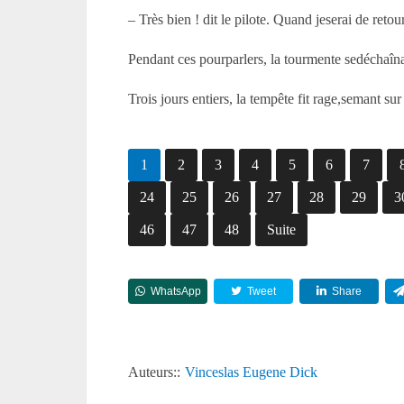
– Très bien ! dit le pilote. Quand jeserai de retou
Pendant ces pourparlers, la tourmente sedéchaînait 
Trois jours entiers, la tempête fit rage,semant 
1
2
3
4
5
6
7
24
25
26
27
28
29
3
46
47
48
Suite
WhatsApp
Tweet
Share
Auteurs::
Vinceslas Eugene Dick