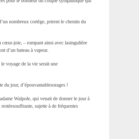
ères pour le bonheur du couple sympathique qui
s d’un nombreux cortège, prirent le chemin du
à cœur-joie, – rompant ainsi avec lasingulière
ont d’un bateau à vapeur.
le voyage de la vie serait une
ute du jour, d’épouvantablesorages !
Madame Walpole, qui venait de donner le jour à
estéesouffrante, sujette à de fréquentes