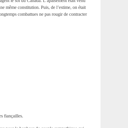
rtagent le sol du Canada. L’apaisement était venu
ne même constitution. Puis, de l’estime, on était
t longtemps combattues ne pas rougir de contracter
s fiançailles.