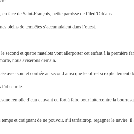
cre.
 en face de Saint-François, petite paroisse de l’îled’Orléans.
ancs pleins de tempêtes s’accumulaient dans l’ouest.
 le second et quatre matelots vont allerporter cet enfant à la première fa
a morte, nous aviserons demain.
pée avec soin et confiée au second ainsi que lecoffret si explicitement d
 l’obscurité.
presque remplie d’eau et ayant eu fort à faire pour luttercontre la bourr
mps et craignant de ne pouvoir, s’il tardaittrop, regagner le navire, il 