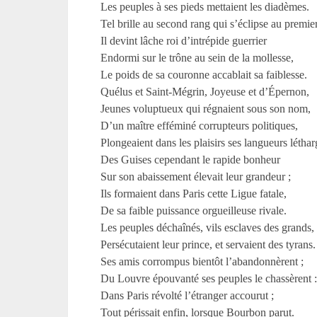
Les peuples à ses pieds mettaient les diadèmes.
Tel brille au second rang qui s’éclipse au premier
Il devint lâche roi d’intrépide guerrier
Endormi sur le trône au sein de la mollesse,
Le poids de sa couronne accablait sa faiblesse.
Quélus et Saint-Mégrin, Joyeuse et d’Épernon,
Jeunes voluptueux qui régnaient sous son nom,
D’un maître efféminé corrupteurs politiques,
Plongeaient dans les plaisirs ses langueurs léthar
Des Guises cependant le rapide bonheur
Sur son abaissement élevait leur grandeur ;
Ils formaient dans Paris cette Ligue fatale,
De sa faible puissance orgueilleuse rivale.
Les peuples déchaînés, vils esclaves des grands,
Persécutaient leur prince, et servaient des tyrans.
Ses amis corrompus bientôt l’abandonnèrent ;
Du Louvre épouvanté ses peuples le chassèrent 
Dans Paris révolté l’étranger accourut ;
Tout périssait enfin, lorsque Bourbon parut.