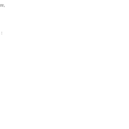
re,
 :