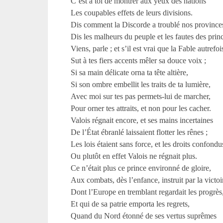
C’est à toi de montrer aux yeux des nations
Les coupables effets de leurs divisions.
Dis comment la Discorde a troublé nos provinces
Dis les malheurs du peuple et les fautes des princ
Viens, parle ; et s’il est vrai que la Fable autrefoi
Sut à tes fiers accents mêler sa douce voix ;
Si sa main délicate orna ta tête altière,
Si son ombre embellit les traits de ta lumière,
Avec moi sur tes pas permets-lui de marcher,
Pour orner tes attraits, et non pour les cacher.
Valois régnait encore, et ses mains incertaines
De l’État ébranlé laissaient flotter les rênes ;
Les lois étaient sans force, et les droits confondu
Ou plutôt en effet Valois ne régnait plus.
Ce n’était plus ce prince environné de gloire,
Aux combats, dès l’enfance, instruit par la victoi
Dont l’Europe en tremblant regardait les progrès
Et qui de sa patrie emporta les regrets,
Quand du Nord étonné de ses vertus suprêmes