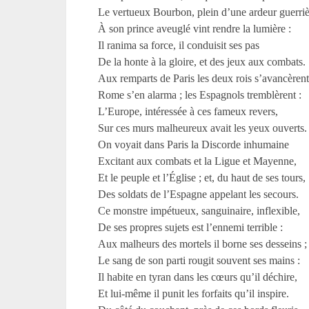
Le vertueux Bourbon, plein d’une ardeur guerriè
À son prince aveuglé vint rendre la lumière :
Il ranima sa force, il conduisit ses pas
De la honte à la gloire, et des jeux aux combats.
Aux remparts de Paris les deux rois s’avancèrent
Rome s’en alarma ; les Espagnols tremblèrent :
L’Europe, intéressée à ces fameux revers,
Sur ces murs malheureux avait les yeux ouverts.
On voyait dans Paris la Discorde inhumaine
Excitant aux combats et la Ligue et Mayenne,
Et le peuple et l’Église ; et, du haut de ses tours,
Des soldats de l’Espagne appelant les secours.
Ce monstre impétueux, sanguinaire, inflexible,
De ses propres sujets est l’ennemi terrible :
Aux malheurs des mortels il borne ses desseins ;
Le sang de son parti rougit souvent ses mains :
Il habite en tyran dans les cœurs qu’il déchire,
Et lui-même il punit les forfaits qu’il inspire.