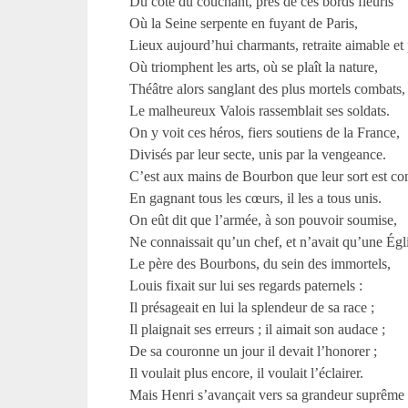
Du côté du couchant, près de ces bords fleuris
Où la Seine serpente en fuyant de Paris,
Lieux aujourd’hui charmants, retraite aimable et
Où triomphent les arts, où se plaît la nature,
Théâtre alors sanglant des plus mortels combats,
Le malheureux Valois rassemblait ses soldats.
On y voit ces héros, fiers soutiens de la France,
Divisés par leur secte, unis par la vengeance.
C’est aux mains de Bourbon que leur sort est co
En gagnant tous les cœurs, il les a tous unis.
On eût dit que l’armée, à son pouvoir soumise,
Ne connaissait qu’un chef, et n’avait qu’une Égl
Le père des Bourbons, du sein des immortels,
Louis fixait sur lui ses regards paternels :
Il présageait en lui la splendeur de sa race ;
Il plaignait ses erreurs ; il aimait son audace ;
De sa couronne un jour il devait l’honorer ;
Il voulait plus encore, il voulait l’éclairer.
Mais Henri s’avançait vers sa grandeur suprême