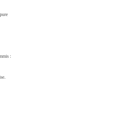
 pure
mmis :
ise.