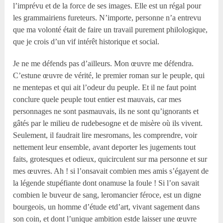
l’imprévu et de la force de ses images. Elle est un régal pour
les grammairiens fureteurs. N’importe, personne n’a entrevu
que ma volonté était de faire un travail purement philologique,
que je crois d’un vif intérêt historique et social.
Je ne me défends pas d’ailleurs. Mon œuvre me défendra.
C’estune œuvre de vérité, le premier roman sur le peuple, qui
ne mentepas et qui ait l’odeur du peuple. Et il ne faut point
conclure quele peuple tout entier est mauvais, car mes
personnages ne sont pasmauvais, ils ne sont qu’ignorants et
gâtés par le milieu de rudebesogne et de misère où ils vivent.
Seulement, il faudrait lire mesromans, les comprendre, voir
nettement leur ensemble, avant deporter les jugements tout
faits, grotesques et odieux, quicirculent sur ma personne et sur
mes œuvres. Ah ! si l’onsavait combien mes amis s’égayent de
la légende stupéfiante dont onamuse la foule ! Si l’on savait
combien le buveur de sang, leromancier féroce, est un digne
bourgeois, un homme d’étude etd’art, vivant sagement dans
son coin, et dont l’unique ambition estde laisser une œuvre