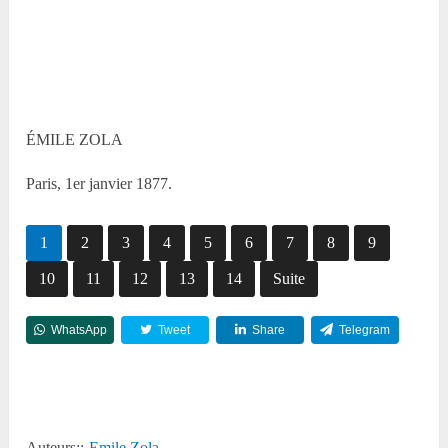
ÉMILE ZOLA
Paris, 1
er
janvier 1877.
1
2
3
4
5
6
7
8
9
10
11
12
13
14
Suite
WhatsApp
Tweet
Share
Telegram
Reddit
Auteurs::
Emile Zola