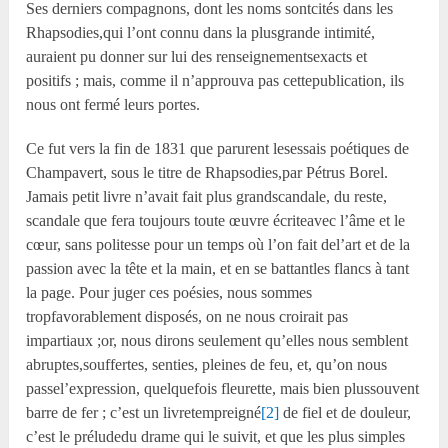
Ses derniers compagnons, dont les noms sontcités dans les
Rhapsodies,qui l’ont connu dans la plusgrande intimité,
auraient pu donner sur lui des renseignementsexacts et
positifs ; mais, comme il n’approuva pas cettepublication, ils
nous ont fermé leurs portes.
Ce fut vers la fin de 1831 que parurent lesessais poétiques de
Champavert, sous le titre de Rhapsodies,par Pétrus Borel.
Jamais petit livre n’avait fait plus grandscandale, du reste,
scandale que fera toujours toute œuvre écriteavec l’âme et le
cœur, sans politesse pour un temps où l’on fait del’art et de la
passion avec la tête et la main, et en se battantles flancs à tant
la page. Pour juger ces poésies, nous sommes
tropfavorablement disposés, on ne nous croirait pas
impartiaux ;or, nous dirons seulement qu’elles nous semblent
abruptes,souffertes, senties, pleines de feu, et, qu’on nous
passel’expression, quelquefois fleurette, mais bien plussouvent
barre de fer ; c’est un livretempreigné
[2]
de fiel et de douleur,
c’est le préludedu drame qui le suivit, et que les plus simples