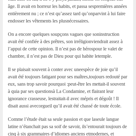
âge. Il avait en horreur les habits, et passa sespremières années
entièrement nu ; ce n’est qu’assez tard qu’onparvint à lui faire
endosser les vêtements les plusnécessaires.
On a encore quelques soupçons vagues que soninstruction
avait été confiée à des prêtres, son irréligionviendrait assez à
l’appui de cette opinion. Il n’est pas de hérospour le valet de
chambre, il n’est pas de Dieu pour qui habite letemple.
Il se plaisait souvent à conter avec uneespèce de joie qu’il
avait été toujours fatigant pour ses maîtres,toujours redouté par
eux, sans trop savoir pourquoi :peut-être les mettait-il souvent
à quia par ses questionsà La Condamine, et flairant leur
ignorance crasseuse, lestraitait-il avec mépris et dégoût ! Il
disait aussi avecorgueil qu’il avait été chassé de toute école.
Comme l’étude était sa seule passion et que laseule langue
latine n’étanchait pas sa soif de savoir, ils’entourait toujours de
cinq à six grammaires d’idiomes anciens etmodernes, et