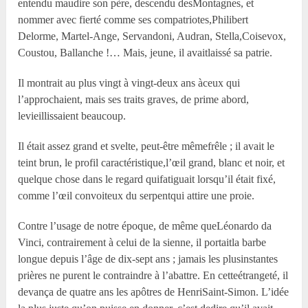
entendu maudire son père, descendu desMontagnes, et
nommer avec fierté comme ses compatriotes,Philibert
Delorme, Martel-Ange, Servandoni, Audran, Stella,Coisevox,
Coustou, Ballanche !… Mais, jeune, il avaitlaissé sa patrie.
Il montrait au plus vingt à vingt-deux ans àceux qui
l’approchaient, mais ses traits graves, de prime abord,
levieillissaient beaucoup.
Il était assez grand et svelte, peut-être mêmefrêle ; il avait le
teint brun, le profil caractéristique,l’œil grand, blanc et noir, et
quelque chose dans le regard quifatiguait lorsqu’il était fixé,
comme l’œil convoiteux du serpentqui attire une proie.
Contre l’usage de notre époque, de même queLéonardo da
Vinci, contrairement à celui de la sienne, il portaitla barbe
longue depuis l’âge de dix-sept ans ; jamais les plusinstantes
prières ne purent le contraindre à l’abattre. En cetteétrangeté, il
devança de quatre ans les apôtres de HenriSaint-Simon. L’idée