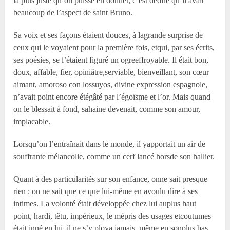
la plus juste qu’on puisse en donner, c’est dedire qu’il avait
beaucoup de l’aspect de saint Bruno.
Sa voix et ses façons étaient douces, à lagrande surprise de
ceux qui le voyaient pour la première fois, etqui, par ses écrits,
ses poésies, se l’étaient figuré un ogreeffroyable. Il était bon,
doux, affable, fier, opiniâtre,serviable, bienveillant, son cœur
aimant, amoroso con lossuyos, divine expression espagnole,
n’avait point encore étégâté par l’égoïsme et l’or. Mais quand
on le blessait à fond, sahaine devenait, comme son amour,
implacable.
Lorsqu’on l’entraînait dans le monde, il yapportait un air de
souffrante mélancolie, comme un cerf lancé horsde son hallier.
Quant à des particularités sur son enfance, onne sait presque
rien : on ne sait que ce que lui-même en avoulu dire à ses
intimes. La volonté était développée chez lui auplus haut
point, hardi, têtu, impérieux, le mépris des usages etcoutumes
était inné en lui, il ne s’y ploya jamais, même en sonplus bas