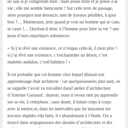
ne sais si je comprends bien ; mais jesuis triste et je pense à la
vie ; elle me semble biencourte ! Sur cette terre de passage,
alors pourquoi tant desoucis, tant de travaux pénibles, à quoi
bon ?… Maintenant, jeris quand je vois un homme qui se case,
se caser !… Quefaut-il donc à l’homme pour faire sa vie ? une
peau d’ours etquelques substances.
» Si j’ai rêvé une existence, ce n’estpas celle-là, ô mon père !
si j’ai rêvé une existence, c’estchamelier au désert, c’est
muletier andalou, c’estOtahïtien ! »
Il est probable que cet homme chez lequel ilfaisait son
apprentissage était architecte : car quelquesannées plus tard, on
se rappelle l’avoir vu travailler dansl’atelier d’architecture
d’Antoine Garnaud ; dureste, nous n’avons rien pu apprendre
sur sa vie, à cettephase ; sans doute, il luttait corps à corps
avec la misère,et, dans les intervalles que lui laissaient ses
travaux stupides etla faim, il s’abandonnait à l’étude. On a
trouvé dans sespaperasses des dessins d’architecture et des