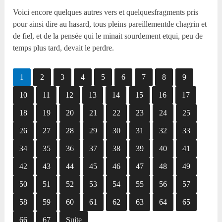
Voici encore quelques autres vers et quelquesfragments pris
pour ainsi dire au hasard, tous pleins pareillementde chagrin et
de fiel, et de la pensée qui le minait sourdement etqui, peu de
temps plus tard, devait le perdre.
1
2
3
4
5
6
7
8
9
10
11
12
13
14
15
16
17
18
19
20
21
22
23
24
25
26
27
28
29
30
31
32
33
34
35
36
37
38
39
40
41
42
43
44
45
46
47
48
49
50
51
52
53
54
55
56
57
58
59
60
61
62
63
64
65
66
67
Suite