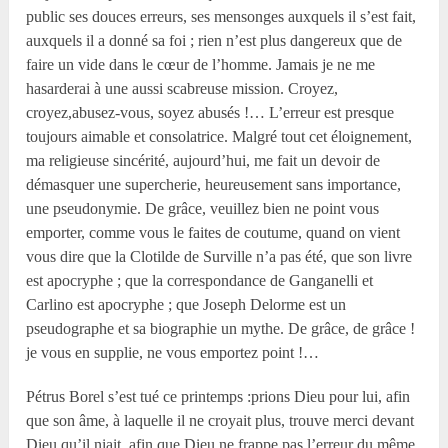
public ses douces erreurs, ses mensonges auxquels il s’est fait,
auxquels il a donné sa foi ; rien n’est plus dangereux que de
faire un vide dans le cœur de l’homme. Jamais je ne me
hasarderai à une aussi scabreuse mission. Croyez,
croyez,abusez-vous, soyez abusés !… L’erreur est presque
toujours aimable et consolatrice. Malgré tout cet éloignement,
ma religieuse sincérité, aujourd’hui, me fait un devoir de
démasquer une supercherie, heureusement sans importance,
une pseudonymie. De grâce, veuillez bien ne point vous
emporter, comme vous le faites de coutume, quand on vient
vous dire que la Clotilde de Surville n’a pas été, que son livre
est apocryphe ; que la correspondance de Ganganelli et
Carlino est apocryphe ; que Joseph Delorme est un
pseudographe et sa biographie un mythe. De grâce, de grâce !
je vous en supplie, ne vous emportez point !…
Pétrus Borel s’est tué ce printemps :prions Dieu pour lui, afin
que son âme, à laquelle il ne croyait plus, trouve merci devant
Dieu qu’il niait, afin que Dieu ne frappe pas l’erreur du même