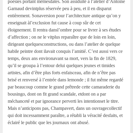
poésies portant mêmesdates. Son assiduité à l’atelier d’Antoine
Garnaud devintplus réservée peu à peu, et il en disparut
entièrement. Sonaversion pour l’architecture antique qu’on y
enseignait àl’exclusion fut cause à coup sûr de cet
éloignement. Il rentra dansl’ombre pour se livrer à ses études
d’affection ; on ne le vitplus reparaître que de loin en loin,
dirigeant quelquesconstructions, ou dans l’atelier de quelque
habile peintre dont ilavait conquis l’amitié. C’est aussi vers ce
temps, deux ans environavant sa mort, vers la fin de 1829,
qu’il se groupa à l’entour delui quelques jeunes et timides
artistes, afin d’être plus forts enfaisceau, afin de n’être pas
brisé et renversé à l’entrée dans lemonde ; il fut même regardé
par beaucoup comme le grand prêtrede cette camaraderie du
bousingo, dont on fit grand scandale, etdont on a par
méchanceté et par ignorance perverti les intentionset le titre.
Mais n’anticipons pas, Champavert, dans un ouvragecollectif
qui doit incessamment paraître, a rétabli la véracité desfaits, et
éclairé le public que les journaux ont abusé.