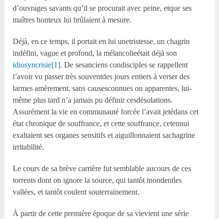
d’ouvrages savants qu’il se procurait avec peine, etque ses
maîtres honteux lui brûlaient à mesure.
Déjà, en ce temps, il portait en lui unetristesse, un chagrin
indéfini, vague et profond, la mélancolieétait déjà son
idiosyncrisie
[1]
. De sesanciens condisciples se rappellent
l’avoir vu passer très souventdes jours entiers à verser des
larmes amèrement, sans causesconnues ou apparentes, lui-
même plus tard n’a jamais pu définir cesdésolations.
Assurément la vie en communauté forcée l’avait jetédans cet
état chronique de souffrance, et cette souffrance, cetennui
exaltaient ses organes sensitifs et aiguillonnaient sachagrine
irritabilité.
Le cours de sa brève carrière fut semblable aucours de ces
torrents dont on ignore la source, qui tantôt inondentles
vallées, et tantôt coulent souterrainement.
À partir de cette première époque de sa vievient une série