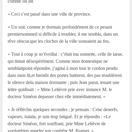
comme on dit.
« Ceci s’est passé dans une ville de province.
« Un soir, comme je dormais profondément de ce pesant
premiersommeil si difficile à troubler, il me sembla, dans un
rêve obscur,que les cloches de la ville sonnaient au feu.
« Tout à coup je m’éveillai : c’était ma sonnette, celle de larue,
qui tintait désespérément. Comme mon domestique ne
semblaitpoint répondre, j’agitai à mon tour le cordon pendu
dans mon lit,et bientôt des portes battirent, des pas troublèrent
le silence dela maison dormante ; puis Jean parut, tenant une
lettre quidisait : « Mme Lelièvre prie avec instance M. le
docteur Siméon depasser chez elle immédiatement. »
« Je réfléchis quelques secondes ; je pensais : Crise denerfs,
vapeurs, tralala, je suis trop fatigué. Et je répondis : «Le
docteur Siméon, fort souffrant, prie Mme Lelièvre de
vouloirbien appeler son confrère M. Bonnet. »