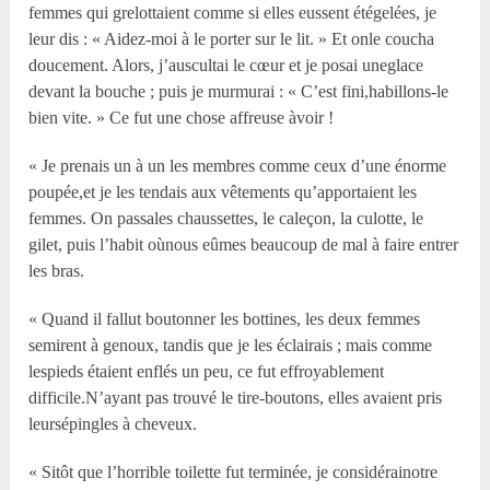
femmes qui grelottaient comme si elles eussent étégelées, je
leur dis : « Aidez-moi à le porter sur le lit. » Et onle coucha
doucement. Alors, j’auscultai le cœur et je posai uneglace
devant la bouche ; puis je murmurai : « C’est fini,habillons-le
bien vite. » Ce fut une chose affreuse àvoir !
« Je prenais un à un les membres comme ceux d’une énorme
poupée,et je les tendais aux vêtements qu’apportaient les
femmes. On passales chaussettes, le caleçon, la culotte, le
gilet, puis l’habit oùnous eûmes beaucoup de mal à faire entrer
les bras.
« Quand il fallut boutonner les bottines, les deux femmes
semirent à genoux, tandis que je les éclairais ; mais comme
lespieds étaient enflés un peu, ce fut effroyablement
difficile.N’ayant pas trouvé le tire-boutons, elles avaient pris
leursépingles à cheveux.
« Sitôt que l’horrible toilette fut terminée, je considérainotre