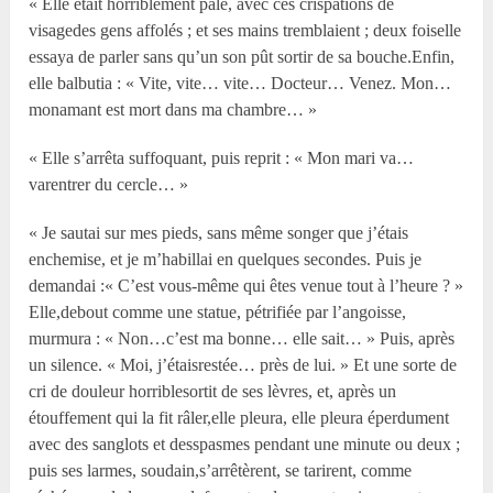
« Elle était horriblement pâle, avec ces crispations de
visagedes gens affolés ; et ses mains tremblaient ; deux foiselle
essaya de parler sans qu’un son pût sortir de sa bouche.Enfin,
elle balbutia : « Vite, vite… vite… Docteur… Venez. Mon…
monamant est mort dans ma chambre… »
« Elle s’arrêta suffoquant, puis reprit : « Mon mari va…
varentrer du cercle… »
« Je sautai sur mes pieds, sans même songer que j’étais
enchemise, et je m’habillai en quelques secondes. Puis je
demandai :« C’est vous-même qui êtes venue tout à l’heure ? »
Elle,debout comme une statue, pétrifiée par l’angoisse,
murmura : « Non…c’est ma bonne… elle sait… » Puis, après
un silence. « Moi, j’étaisrestée… près de lui. » Et une sorte de
cri de douleur horriblesortit de ses lèvres, et, après un
étouffement qui la fit râler,elle pleura, elle pleura éperdument
avec des sanglots et desspasmes pendant une minute ou deux ;
puis ses larmes, soudain,s’arrêtèrent, se tarirent, comme