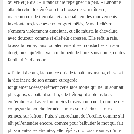
œuvre et je dis : « Il faudrait le repeigner un peu. » Labonne
alla chercher le démêloir et la brosse de sa maîtresse,
maiscomme elle tremblait et arrachait, en des mouvements
involontaires,les cheveux longs et mêlés, Mme Lelièvre
s’empara violemment dupeigne, et elle rajusta la chevelure
avec douceur, comme si ellel’eût caressée. Elle refit la raie,
brossa la barbe, puis roulalentement les moustaches sur son
doigt, ainsi qu’elle avait coutumede le faire, sans doute, en des
familiarités d’amour.
« Et tout à coup, lâchant ce qu’elle tenait aux mains, ellesaisit
la tête inerte de son amant, et regarda
longuement,désespérément cette face morte qui ne lui souriait
plus ;puis, s’abattant sur lui, elle l’étreignit à pleins bras,
enl’embrassant avec fureur. Ses baisers tombaient, comme des
coups,sur la bouche fermée, sur les yeux éteints, sur les
tempes, sur lefront. Puis, s’approchant de l’oreille, comme s’il
eût pul’entendre encore, comme pour balbutier le mot qui fait
plusardentes les étreintes, elle répéta, dix fois de suite, d’une