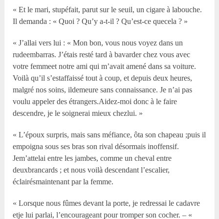
« Et le mari, stupéfait, parut sur le seuil, un cigare à labouche.
Il demanda : « Quoi ? Qu’y a-t-il ? Qu’est-ce quecela ? »
« J’allai vers lui : « Mon bon, vous nous voyez dans un
rudeembarras. J’étais resté tard à bavarder chez vous avec
votre femmeet notre ami qui m’avait amené dans sa voiture.
Voilà qu’il s’estaffaissé tout à coup, et depuis deux heures,
malgré nos soins, ildemeure sans connaissance. Je n’ai pas
voulu appeler des étrangers.Aidez-moi donc à le faire
descendre, je le soignerai mieux chezlui. »
« L’époux surpris, mais sans méfiance, ôta son chapeau ;puis il
empoigna sous ses bras son rival désormais inoffensif.
Jem’attelai entre les jambes, comme un cheval entre
deuxbrancards ; et nous voilà descendant l’escalier,
éclairésmaintenant par la femme.
« Lorsque nous fûmes devant la porte, je redressai le cadavre
etje lui parlai, l’encourageant pour tromper son cocher. – «