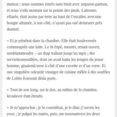
maison ; nous sommes entrés sans bruit avec unpasse-partout,
et nous voilà montant sur la pointe des pieds. Labonne,
effarée, était assise par terre au haut de l’escalier, avecune
bougie allumée, à son côté, n’ayant pas osé demeurer près
dumort.
« Et je pénétrai dans la chambre. Elle était bouleversée
commeaprès une lutte. Le lit fripé, meurtri, restait ouvert,
semblaitattendre – un drap traînait jusqu’au tapis ; des
serviettesmouillées, dont on avait battu les tempes du jeune
homme, gisaientà terre à côté d’une cuvette et d’un verre. Et
une singulière odeurde vinaigre de cuisine mêlée à des souffles
de Lubin écœurait dèsla porte.
« Tout de son long, sur le dos, au milieu de la chambre,
lecadavre était étendu.
« Je m’approchai ; je le considérai, je le tâtai ;j’ouvris les
yeux ; je palpai les mains, puis, me tournantvers les deux