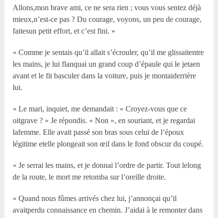
Allons,mon brave ami, ce ne sera rien ; vous vous sentez déjà
mieux,n’est-ce pas ? Du courage, voyons, un peu de courage,
faitesun petit effort, et c’est fini. »
« Comme je sentais qu’il allait s’écrouler, qu’il me glissaitentre
les mains, je lui flanquai un grand coup d’épaule qui le jetaen
avant et le fit basculer dans la voiture, puis je montaiderrière
lui.
« Le mari, inquiet, me demandait : « Croyez-vous que ce
oitgrave ? » Je répondis. « Non », en souriant, et je regardai
lafemme. Elle avait passé son bras sous celui de l’époux
légitime etelle plongeait son œil dans le fond obscur du coupé.
« Je serrai les mains, et je donnai l’ordre de partir. Tout lelong
de la route, le mort me retomba sur l’oreille droite.
« Quand nous fûmes arrivés chez lui, j’annonçai qu’il
avaitperdu connaissance en chemin. J’aidai à le remonter dans