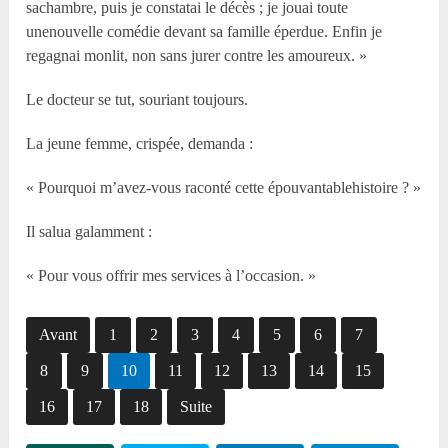
sachambre, puis je constatai le décès ; je jouai toute
unenouvelle comédie devant sa famille éperdue. Enfin je
regagnai monlit, non sans jurer contre les amoureux. »
Le docteur se tut, souriant toujours.
La jeune femme, crispée, demanda :
« Pourquoi m’avez-vous raconté cette épouvantablehistoire ? »
Il salua galamment :
« Pour vous offrir mes services à l’occasion. »
Avant
1
2
3
4
5
6
7
8
9
10
11
12
13
14
15
16
17
18
Suite