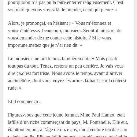
pourquoion n’a pas pu la faire enterrer religieusement. C’est
son mari quevous voyez là, le premier, celui qui pleure. »
Alors, je prononçai, en hésitant : « Vous m’étonnez et
vousm’intéressez beaucoup, monsieur. Serait-il indiscret de
vousdemander de me conter cette histoire ? Si je vous
importune,mettez que je n’ai rien dit. »
Le monsieur me prit le bras familièrement : « Mais pas du
tout,pas du tout. Tenez, restons un peu derrière. Je vais vous
dire ça,c’est fort triste. Nous avons le temps, avant d’arriver
aucimetière, dont vous voyez les arbres là-haut ; car la côteest
rude. »
Et il commença :
Figurez-vous que cette jeune femme, Mme Paul Hamot, était
lafille d’un riche commerçant du pays, M. Fontanelle. Elle eut,
étanttout enfant, à l’âge de onze ans, une aventure terrible : un
valetla souilla. Elle en faillit mourir, estropiée par ce misérable