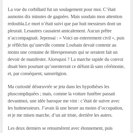
La vue du corbillard fut un soulagement pour moi. C’était
aumoins dix minutes de gagnées. Mais soudain mon attention
redoubla.Le mort n’était suivi que par huit messieurs dont un
pleurait. Lesautres causaient amicalement. Aucun prêtre
n’accompagnait. Jepensai : « Voici un enterrement civil », puis
je réfléchis qu’uneville comme Loubain devait contenir au
moins une centaine de librespenseurs qui se seraient fait un
devoir de manifester. Alorsquoi ? La marche rapide du convoi
disait bien pourtant qu’onenterrait ce défunt-là sans cérémonie,
et, par conséquent, sansreligion.
Ma curiosité désœuvrée se jeta dans les hypothèses les
pluscompliquées ; mais, comme la voiture funèbre passait
devantmoi, une idée baroque me vint : c’était de suivre avec
les huitmessieurs. J’avais là une heure au moins d’occupation,
et je me misen marche, d’un air triste, derrière les autres.
Les deux derniers se retournèrent avec étonnement, puis