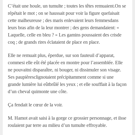
C’était une houle, un tumulte ; toutes les têtes remuaient.On se
répétait le mot ; on se haussait pour voir la figure quefaisait
cette malheureuse ; des maris enlevaient leurs femmesdans
leurs bras afin de la leur montrer ; des gens demandaient: «
Laquelle, celle en bleu ? » Les gamins poussaient des crisde
coq ; de grands rires éclataient de place en place.
Elle ne remuait plus, éperdue, sur son fauteuil d’apparat,
commesi elle eût été placée en montre pour l’assemblée. Elle
ne pouvaitni disparaître, ni bouger, ni dissimuler son visage.
Ses paupièresclignotaient précipitamment comme si une
grande lumière lui eûtbrûlé les yeux ; et elle soufflait à la façon
d’un cheval quimonte une côte.
Ça fendait le cœur de la voir.
M. Hamot avait saisi à la gorge ce grossier personnage, et ilsse
roulaient par terre au milieu d’un tumulte effroyable.