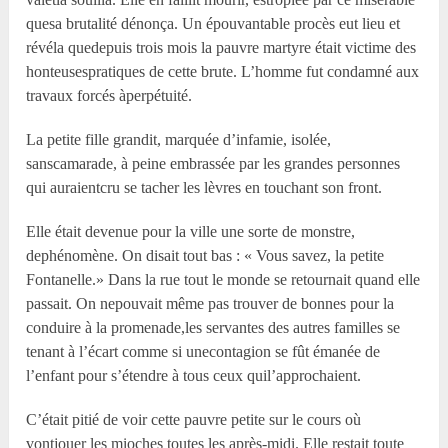
quesa brutalité dénonça. Un épouvantable procès eut lieu et
révéla quedepuis trois mois la pauvre martyre était victime des
honteusespratiques de cette brute. L’homme fut condamné aux
travaux forcés àperpétuité.
La petite fille grandit, marquée d’infamie, isolée,
sanscamarade, à peine embrassée par les grandes personnes
qui auraientcru se tacher les lèvres en touchant son front.
Elle était devenue pour la ville une sorte de monstre,
dephénomène. On disait tout bas : « Vous savez, la petite
Fontanelle.» Dans la rue tout le monde se retournait quand elle
passait. On nepouvait même pas trouver de bonnes pour la
conduire à la promenade,les servantes des autres familles se
tenant à l’écart comme si unecontagion se fût émanée de
l’enfant pour s’étendre à tous ceux quil’approchaient.
C’était pitié de voir cette pauvre petite sur le cours où
vontjouer les mioches toutes les après-midi. Elle restait toute