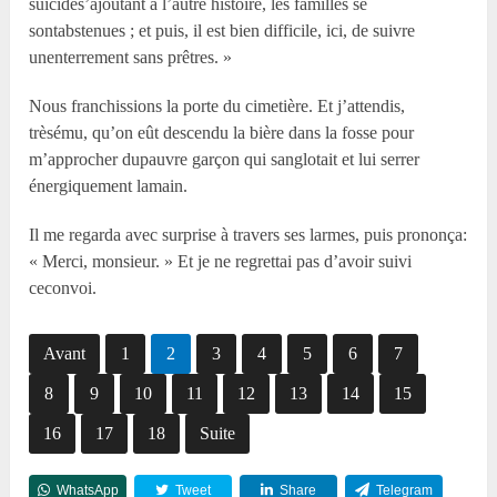
suicides’ajoutant à l’autre histoire, les familles se
sontabstenues ; et puis, il est bien difficile, ici, de suivre
unenterrement sans prêtres. »
Nous franchissions la porte du cimetière. Et j’attendis,
trèsému, qu’on eût descendu la bière dans la fosse pour
m’approcher dupauvre garçon qui sanglotait et lui serrer
énergiquement lamain.
Il me regarda avec surprise à travers ses larmes, puis prononça:
« Merci, monsieur. » Et je ne regrettai pas d’avoir suivi
ceconvoi.
Avant
1
2
3
4
5
6
7
8
9
10
11
12
13
14
15
16
17
18
Suite
WhatsApp
Tweet
Share
Telegram