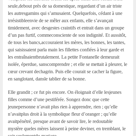
seule,debout près de sa domestique, regardant d’un air triste
les autresgamins qui s’amusaient. Quelquefois, cédant à une
irrésistibleenvie de se mêler aux enfants, elle s’avançait
timidement, avec desgestes craintifs et entrait dans un groupe
d’un pas furtif, commeconsciente de son indignité. Et aussitôt,
de tous les bancs,accouraient les mères, les bonnes, les tantes,
qui saisissaient parla main les fillettes confiées à leur garde et
les entraînaientbrutalement. La petite Fontanelle demeurait
isolée, éperdue, sanscomprendre ; et elle se mettait à pleurer, le
cœur crevant dechagrin. Puis elle courait se cacher la figure,
en sanglotant, dansle tablier de sa bonne.
Elle grandit ; ce fut pis encore. On éloignait d’elle lesjeunes
filles comme d’une pestiférée. Songez donc que cette
jeunepersonne n’avait plus rien à apprendre, rien ; qu’elle
n’avaitplus droit à la symbolique fleur d’oranger ; qu’elle
avaitpénétré, presque avant de savoir lire, le redoutable
mystère queles mères laissent à peine deviner, en tremblant, le
soir seulementdu mariage.