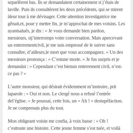
separlèrent bas. Ils se demandaient certainement si j’étais de
laville. Puis ils consultèrent les deux précédents, qui se mirent
àleur tour à me dévisager. Cette attention investigatrice me
gênait,et, pour y mettre fin, je m’approchai de mes voisins. Les
ayantsalués, je dis : « Je vous demande bien pardon,
messieurs, sij’interromps votre conversation. Mais apercevant
un enterrementcivil, je me suis empressé de le suivre sans
connaître, d’ailleurs,le mort que vous accompagnez. » Un des
messieurs prononça : « C’estune morte. » Je fus surpris et je
demandai : « Cependant c’est bienun enterrement civil, n’est-
ce pas ? »
L’autre monsieur, qui désirait évidemment m’instruire, prit
laparole : « Oui et non. Le clergé nous a refusé l’entrée
del’église. » Je poussai, cette fois, un « Ah ! » destupéfaction.
Je ne comprenais plus du tout.
Mon obligeant voisin me confia, à voix basse : « Oh !
c’esttoute une histoire. Cette jeune femme s’est tuée, et voilà