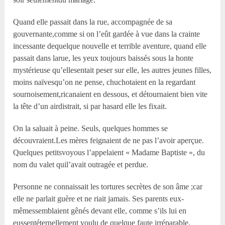
Quand elle passait dans la rue, accompagnée de sa
gouvernante,comme si on l’eût gardée à vue dans la crainte
incessante dequelque nouvelle et terrible aventure, quand elle
passait dans larue, les yeux toujours baissés sous la honte
mystérieuse qu’ellesentait peser sur elle, les autres jeunes filles,
moins naïvesqu’on ne pense, chuchotaient en la regardant
sournoisement,ricanaient en dessous, et détournaient bien vite
la tête d’un airdistrait, si par hasard elle les fixait.
On la saluait à peine. Seuls, quelques hommes se
découvraient.Les mères feignaient de ne pas l’avoir aperçue.
Quelques petitsvoyous l’appelaient « Madame Baptiste », du
nom du valet quil’avait outragée et perdue.
Personne ne connaissait les tortures secrètes de son âme ;car
elle ne parlait guère et ne riait jamais. Ses parents eux-
mêmessemblaient gênés devant elle, comme s’ils lui en
eussentéternellement voulu de quelque faute irréparable.