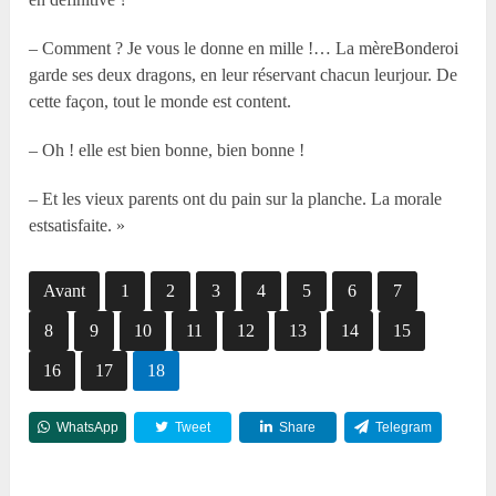
– Comment ? Je vous le donne en mille !… La mèreBonderoi
garde ses deux dragons, en leur réservant chacun leurjour. De
cette façon, tout le monde est content.
– Oh ! elle est bien bonne, bien bonne !
– Et les vieux parents ont du pain sur la planche. La morale
estsatisfaite. »
Avant
1
2
3
4
5
6
7
8
9
10
11
12
13
14
15
16
17
18
WhatsApp
Tweet
Share
Telegram
Reddit