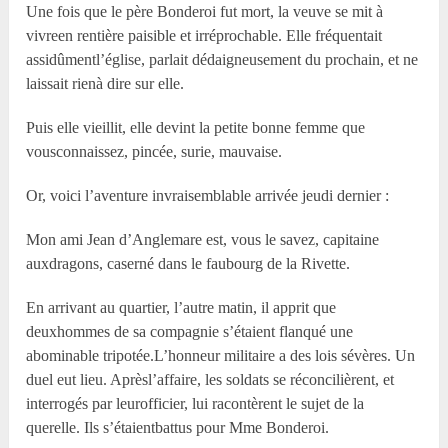
Une fois que le père Bonderoi fut mort, la veuve se mit à
vivreen rentière paisible et irréprochable. Elle fréquentait
assidûmentl’église, parlait dédaigneusement du prochain, et ne
laissait rienà dire sur elle.
Puis elle vieillit, elle devint la petite bonne femme que
vousconnaissez, pincée, surie, mauvaise.
Or, voici l’aventure invraisemblable arrivée jeudi dernier :
Mon ami Jean d’Anglemare est, vous le savez, capitaine
auxdragons, caserné dans le faubourg de la Rivette.
En arrivant au quartier, l’autre matin, il apprit que
deuxhommes de sa compagnie s’étaient flanqué une
abominable tripotée.L’honneur militaire a des lois sévères. Un
duel eut lieu. Aprèsl’affaire, les soldats se réconcilièrent, et
interrogés par leurofficier, lui racontèrent le sujet de la
querelle. Ils s’étaientbattus pour Mme Bonderoi.