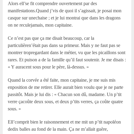
Alors ell’se fit comprendre ouvertement par des
manifestations.Quand j’vis de quoi il s’agissait, je posai mon
casque sur unechaise ; et je lui montrai que dans les dragons
on ne reculejamais, mon capitaine.
Ce n’est pas que ça me disait beaucoup, car la
particulièren’était pas dans sa primeur. Mais y ne faut pas se
montrer tropregardant dans le métier, vu que les picaillons sont
rares. Et puison a de la famille qu’il faut soutenir. Je me disais :
« Y auracent sous pour le père, là-dessus. »
Quand la corvée a été faite, mon capitaine, je me suis mis
enposition de me retirer. Elle aurait bien voulu que je ne parte
passitôt. Mais je lui dis : « Chacun son dû, madame. Un p’tit
verre çacoûte deux sous, et deux p’tits verres, ça coûte quatre
sous. »
Ell’comprit bien le raisonnement et me mit un p’tit napoléon
dedix balles au fond de la main. Ça ne m’allait guère,