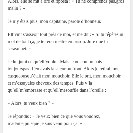
Alors, elle se mit à rire et riposta : « Tu ne comprends pas,gros
malin ? »
Je n’y étais plus, mon capitaine, parole d’honneur.
Ell’vint s’asseoir tout près de moi, et me dit : « Si tu répètesun
mot de tout ça, je te ferai mettre en prison. Jure que tu
serasmuet. »
Je lui jurai ce qu’ell’voulut. Mais je ne comprenais
toujourspas. J’en avais la sueur au front. Alors je retirai mon
casqueoùsqu’était mon mouchoir. Elle le prit, mon mouchoir,
et m’essuyales cheveux des tempes. Puis v’là
qu’ell’m’embrasse et qu’ell’mesouffle dans l’oreille :
« Alors, tu veux bien ? »
Je répondis : « Je veux bien ce que vous voudrez,
madame,puisque je suis venu pour ça. »