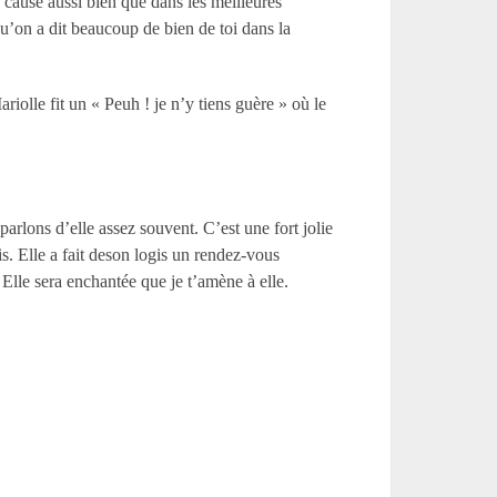
 y cause aussi bien que dans les meilleures
qu’on a dit beaucoup de bien de toi dans la
iolle fit un « Peuh ! je n’y tiens guère » où le
arlons d’elle assez souvent. C’est une fort jolie
is. Elle a fait deson logis un rendez-vous
Elle sera enchantée que je t’amène à elle.