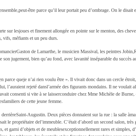
 ensemble,peut-être parce qu’il leur portait peu d’ombrage. On le disait 
ourte sur lesjoues et finement allongée en pointe sur le menton, des chev
, vifs, méfiants et un peu durs.
le romancierGaston de Lamarthe, le musicien Massival, les peintres Jobin,
 son jugement, bien qu’au fond, avec lavanité inséparable du succès acqu
en parce queje n’ai rien voulu être ». Il vivait donc dans un cercle étroit
lui, l’auraient rejeté dansl’armée des figurants mondains. Il ne voulait 
il avait consenti si vite à se laisserconduire chez Mme Michèle de Burne,
lesfamiliers de cette jeune femme.
, derrièreSaint-Augustin. Deux pièces donnaient sur la rue : la salle àman
ait le propriétaire del’immeuble. C’était d’abord un second salon, très g
ents, et garni d’objets et de meublesexceptionnellement rares et simples,