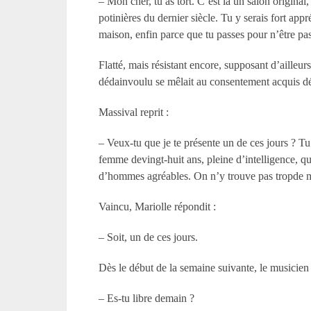
– Mon cher, tu as tort. C’est là un salon original
potinières du dernier siècle. Tu y serais fort ap
maison, enfin parce que tu passes pour n’être pas 
Flatté, mais résistant encore, supposant d’ailleu
dédainvoulu se mêlait au consentement acquis dé
Massival reprit :
– Veux-tu que je te présente un de ces jours ? Tu
femme devingt-huit ans, pleine d’intelligence, qu
d’hommes agréables. On n’y trouve pas tropde mess
Vaincu, Mariolle répondit :
– Soit, un de ces jours.
Dès le début de la semaine suivante, le musicien 
– Es-tu libre demain ?