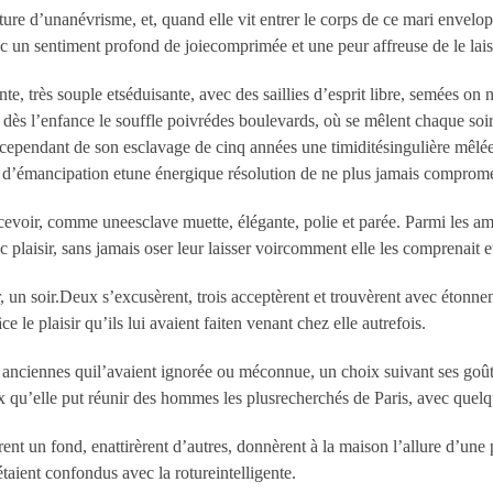
pture d’unanévrisme, et, quand elle vit entrer le corps de ce mari envelo
vec un sentiment profond de joiecomprimée et une peur affreuse de le lais
 très souple etséduisante, avec des saillies d’esprit libre, semées on n
ré dès l’enfance le souffle poivrédes boulevards, où se mêlent chaque soir
da cependant de son esclavage de cinq années une timiditésingulière mêlé
te d’émancipation etune énergique résolution de ne plus jamais compromet
evoir, comme uneesclave muette, élégante, polie et parée. Parmi les ami
c plaisir, sans jamais oser leur laisser voircomment elle les comprenait et
er, un soir.Deux s’excusèrent, trois acceptèrent et trouvèrent avec éto
ce le plaisir qu’ils lui avaient faiten venant chez elle autrefois.
es anciennes quil’avaient ignorée ou méconnue, un choix suivant ses goût
ux qu’elle put réunir des hommes les plusrecherchés de Paris, avec que
nt un fond, enattirèrent d’autres, donnèrent à la maison l’allure d’une p
étaient confondus avec la rotureintelligente.