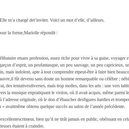
e m’a chargé det’inviter. Voici un mot d’elle, d’ailleurs.
our la forme,Mariolle répondit :
libataire etsans profession, assez riche pour vivre à sa guise, voyager e
garçon d’esprit, un peufantasque, un peu sauvage, un peu capricieux, un
fin, mais indolent, apte à tout comprendre etpeut-être à faire bien beauco
Pauvre,il fût devenu sans doute un homme remarquable ou célèbre ; nébien
vrai, des tentativesdiverses, mais trop molles, dans les arts : une vers lali
ers la musique enpratiquant le violon, où il avait acquis, même parmi l
 où l’adresse originale, où le don d’ébaucher desfigures hardies et tromp
sien » avaitmême obtenu quelque succès au salon de l’année précédente.
 excellentescrimeur, bien qu’il ne tirât jamais en public, obéissant en cel
euses étaient à craindre.