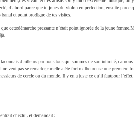
, bien neuf,très vivant et très artiste. On y fait d’excellente musique, on
précié, d’abord parce que tu joues du violon en perfection, ensuite parce 
banal et point prodigue de tes visites.
rs que cettedémarche pressante n’était point ignorée de la jeune femme,Mar
jà.
 laconnais d’ailleurs par nous tous qui sommes de son intimité, carnous p
i ne veut pas se remarier,car elle a été fort malheureuse une première fo
ieurs de cercle ou du monde. Il y en a juste ce qu’il fautpour l’effet. 
entrait chezlui, et demandait :