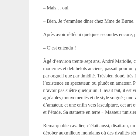
– Mais… oui.
– Bien. Je t’emmène dîner chez Mme de Burne. Ell
Après avoir réfléchi quelques secondes encore, p
– C’est entendu !
Âgé d’environ trente-sept ans, André Mariolle, cé
modernes et debibelots anciens, passait pour un 
par orgueil que par timidité. Trèsbien doué, très 
l’existence en spectateur, ou plutôt en amateur. 
n’avoir pas suêtre quelqu’un. Il avait fait, il est 
agréables,mouvementés et de style soigné ; une v
d’amateur, et une enfin vers lasculpture, cet art
et l’étude. Sa statuette en terre « Masseur tuni
Remarquable cavalier, c’était aussi, disait-on, un
dérober auxmilieux mondains où des rivalités séri