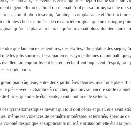
es, les tableaux, les éventails et les figurines deporcelaine sous une vitr
ent dejeune femme attirait ou retenait l’œil par sa forme, sa date ou son
 mis à contribution lesavoir, l’amitié, la complaisance et l’instinct furete
bien, toutes choses animées de ce caractèreoriginal que ne distingue point 
imaginait qu’on se plaisait mieux et qu’on revenait plusvolontiers que d
tendre que lanuance des tentures, des étoffes, l’hospitalité des sièges,l
t que les jolis sourires. Lesappartements sympathiques ou antipathiques, d
 éveillent ou engourdissent le cœur, échauffent ouglacent l’esprit, font p
ester oude partir.
 grand piano àqueue, entre deux jardinières fleuries, avait une place d’h
tte pièce avec la chambre à coucher, quis’ouvrait encore sur le cabinet d
deBurne, quand elle était seule, avait coutume de se tenir.
ces tyransdomestiques devant qui tout doit céder et plier, elle avait ét
usies, même les violences de cemaître intolérable, et terrifiée, éperdue de
la volonté despotique et suppliciante du mâle brutaldont elle était la proi