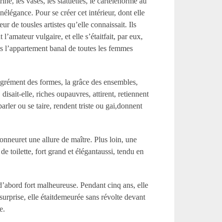
ine, les vases, les statuettes, le cartelénorme au
élégance. Pour se créer cet intérieur, dont elle
ur de tousles artistes qu’elle connaissait. Ils
l’amateur vulgaire, et elle s’étaitfait, par eux,
ans l’appartement banal de toutes les femmes
’agrément des formes, la grâce des ensembles,
isait-elle, riches oupauvres, attirent, retiennent
arler ou se taire, rendent triste ou gai,donnent
onneuret une allure de maître. Plus loin, une
e toilette, fort grand et élégantaussi, tendu en
éd’abord fort malheureuse. Pendant cinq ans, elle
 surprise, elle étaitdemeurée sans révolte devant
e.