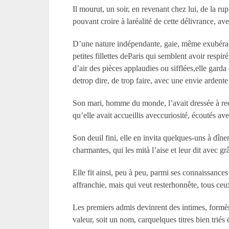
Il mourut, un soir, en revenant chez lui, de la ru
pouvant croire à laréalité de cette délivrance, a
D’une nature indépendante, gaie, même exubérante,
petites fillettes deParis qui semblent avoir respi
d’air des pièces applaudies ou sifflées,elle gar
detrop dire, de trop faire, avec une envie arden
Son mari, homme du monde, l’avait dressée à rec
qu’elle avait accueillis aveccuriosité, écoutés ave
Son deuil fini, elle en invita quelques-uns à dîn
charmantes, qui les mità l’aise et leur dit avec grâ
Elle fit ainsi, peu à peu, parmi ses connaissanc
affranchie, mais qui veut resterhonnête, tous ce
Les premiers admis devinrent des intimes, formère
valeur, soit un nom, carquelques titres bien triés 