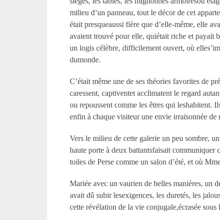
sièges, les tables, les mignonnes armoiresou étagèr
milieu d’un panneau, tout le décor de cet appartem
était presqueaussi fière que d’elle-même, elle avait
avaient trouvé pour elle, quiétait riche et payait 
un logis célèbre, difficilement ouvert, où elles’
dumonde.
C’était même une de ses théories favorites de pré
caressent, captiventet acclimatent le regard autan
ou repoussent comme les êtres qui leshabitent. Ils
enfin à chaque visiteur une envie irraisonnée de r
Vers le milieu de cette galerie un peu sombre, un
haute porte à deux battantsfaisait communiquer ce
toiles de Perse comme un salon d’été, et où Mme 
Mariée avec un vaurien de belles manières, un de 
avait dû subir lesexigences, les duretés, les jalo
cette révélation de la vie conjugale,écrasée sous 